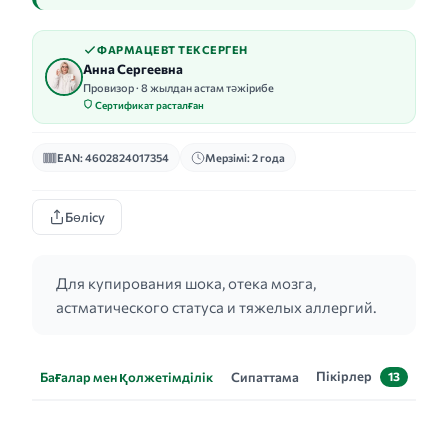
ФАРМАЦЕВТ ТЕКСЕРГЕН
Анна Сергеевна
Провизор · 8 жылдан астам тәжірибе
Сертификат расталған
EAN: 4602824017354
Мерзімі: 2 года
Бөлісу
Для купирования шока, отека мозга,
астматического статуса и тяжелых аллергий.
Пікірлер
Бағалар мен қолжетімділік
Сипаттама
13