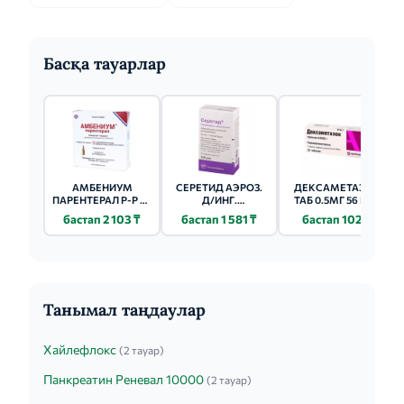
Басқа тауарлар
АМБЕНИУМ
СЕРЕТИД АЭРОЗ.
ДЕКСАМЕТАЗОН
ПАРЕНТЕРАЛ Р-Р Д/
Д/ИНГ.
ТАБ 0.5МГ 56 ШТ.
ИН. (АМП.)
25МКГ/125МКГ -
бастап 2 103 ₸
бастап 1 581 ₸
бастап 102 ₸
373.4+3.75МГ/2МЛ -
120ДОЗ
2МЛ 3 ШТ.
Танымал таңдаулар
Хайлефлокс
(2 тауар)
Панкреатин Реневал 10000
(2 тауар)