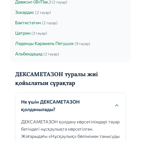
Девясил (Ф/Пак.)
(2 тауар)
Зокардис
(2 тауар)
Бактистатин
(2 тауар)
Цетрин
(3 тауар)
Леденцы Карамель Петушок
(9 тауар)
Альбендацид
(2 тауар)
ДЕКСАМЕТАЗОН туралы жиі
қойылатын сұрақтар
Не үшін ДЕКСАМЕТАЗОН
қолданылады?
ДЕКСАМЕТАЗОН қолдану көрсетілімдері тауар
бетіндегі нұсқаулықта көрсетілген.
Жоғарыдағы «Нұсқаулық» бөлімімен танысуды