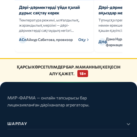
Дәрі-дәрмектерді үйде қалай
Дәрі-дәрмек анал
дұрыс сақтау керек
аңыздар мен шын
Температура режимі, ылғалдылық,
Түпнұсқа препаратта
жарамдылық мерзімі — дәрі-
немен ерекшеленеді 
дәрмектерді сақтаудың негізгі
қашан қауіпсіз.
ережелерін талдаймыз.
Дана Нұрмұханов
АСп
Айнұр Сабитова, провизор
Оқу
ДНф
фармацевт
ҚАРСЫ КӨРСЕТІЛІМДЕР БАР. МАМАННЫҢ КЕҢЕСІН
АЛУ ҚАЖЕТ.
18+
МИР-ФАРМА — онлайн тапсырысы бар
лицензияланған дәріханалар агрегаторы.
ШАРЛАУ