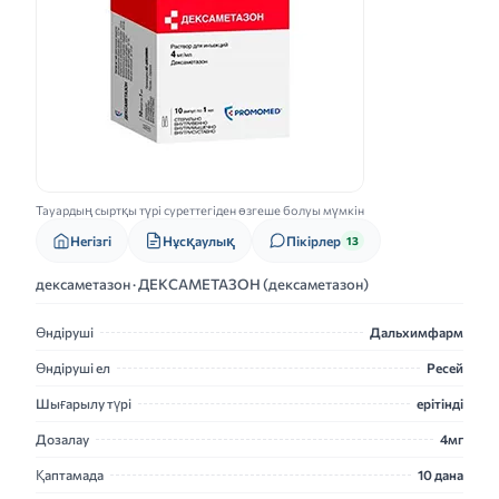
Тауардың сыртқы түрі суреттегіден өзгеше болуы мүмкін
Нұсқаулық
Негізгі
Пікірлер
13
дексаметазон · ДЕКСАМЕТАЗОН (дексаметазон)
Өндіруші
Дальхимфарм
Өндіруші ел
Ресей
Шығарылу түрі
ерітінді
Дозалау
4мг
Қаптамада
10 дана