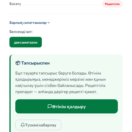
Босату
Рецептілік
Барлық сипаттамалар
Белсенді зат:
дексаметазон
📦 Тапсырыспен
Бұл тауарға тапсырыс беруге болады. Өтінім
қалдырыңыз, менеджеріміз мерзімі мен құнын
нақтылау үшін сізбен байланысады. Рецептілік
препарат — алғанда дәрігер рецепті қажет.
Өтінім қалдыру
Түскені хабарлау