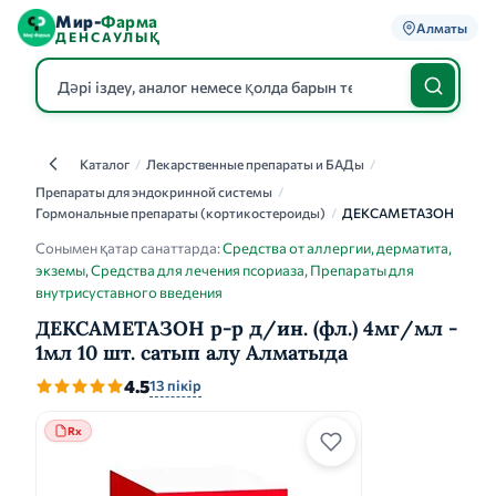
Мир-
Фарма
Алматы
ДЕНСАУЛЫҚ
Каталог
/
Лекарственные препараты и БАДы
/
Каталог
Препараты для эндокринной системы
/
Гормональные препараты (кортикостероиды)
/
ДЕКСАМЕТАЗОН
Сонымен қатар санаттарда:
Средства от аллергии, дерматита,
экземы
,
Средства для лечения псориаза
,
Препараты для
внутрисуставного введения
ДЕКСАМЕТАЗОН р-р д/ин. (фл.) 4мг/мл -
1мл 10 шт. сатып алу Алматыда
4.5
13 пікір
Rx