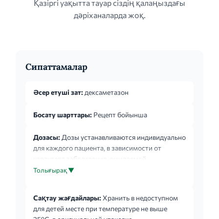
Қазіргі уақытта тауар сіздің қалаңыздағы
дәріханаларда жоқ.
Сипаттамалар
Әсер етуші зат:
дексаметазон
Босату шарттары:
Рецепт бойынша
Дозасы:
Дозы устанавливаются индивидуально
для каждого пациента, в зависимости от
характера заболевания, ожидаемой
продолжительности лечения, переносимости
Толығырақ ▼
глюкокортикостероидов и реакций пациента на
проводимую терапию. Раствор для инъекций
Сақтау жағдайлары:
Хранить в недоступном
можно вводить внутривенно (в виде инъекций
для детей месте при температуре не выше
или инфузий с раствором глюкозы или