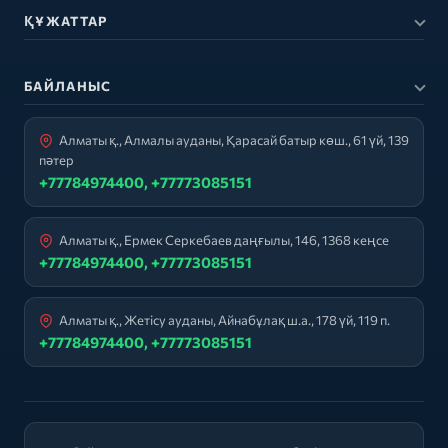
ҚҰЖАТТАР
БАЙЛАНЫС
Алматы қ., Алмалы ауданы, Қарасай батыр көш., 61 үй, 139
пәтер
+77784974400, +77773085151
Алматы қ., Ермек Серкебаев даңғылы, 146, 1368 кеңсе
+77784974400, +77773085151
Алматы қ., Жетісу ауданы, Айнабұлақ ш.а., 178 үй, 119 п.
+77784974400, +77773085151