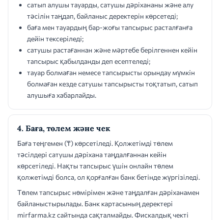
сатып алушы тауарды, сатушы дәріхананы және алу
тәсілін таңдап, байланыс деректерін көрсетеді;
баға мен тауардың бар-жоғы тапсырыс расталғанға
дейін тексеріледі;
сатушы растағаннан және мәртебе берілгеннен кейін
тапсырыс қабылданды деп есептеледі;
тауар болмаған немесе тапсырысты орындау мүмкін
болмаған кезде сатушы тапсырысты тоқтатып, сатып
алушыға хабарлайды.
4. Баға, төлем және чек
Баға теңгемен (₸) көрсетіледі. Қолжетімді төлем
тәсілдері сатушы дәріхана таңдалғаннан кейін
көрсетіледі. Нақты тапсырыс үшін онлайн төлем
қолжетімді болса, ол қорғалған банк бетінде жүргізіледі.
Төлем тапсырыс нөмірімен және таңдалған дәріханамен
байланыстырылады. Банк картасының деректері
mirfarma.kz сайтында сақталмайды. Фискалдық чекті