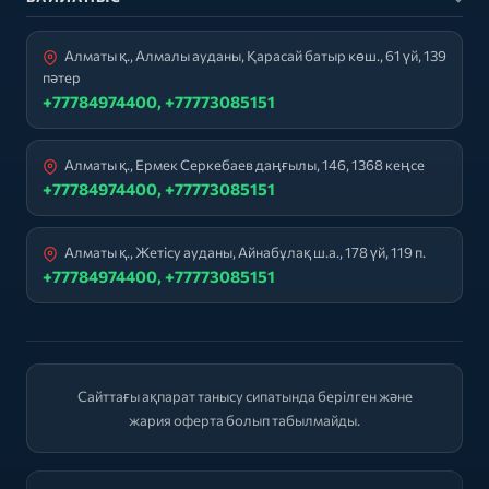
Алматы қ., Алмалы ауданы, Қарасай батыр көш., 61 үй, 139
пәтер
+77784974400, +77773085151
Алматы қ., Ермек Серкебаев даңғылы, 146, 1368 кеңсе
+77784974400, +77773085151
Алматы қ., Жетісу ауданы, Айнабұлақ ш.а., 178 үй, 119 п.
+77784974400, +77773085151
Сайттағы ақпарат танысу сипатында берілген және
жария оферта болып табылмайды.