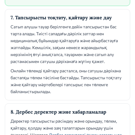
7. Тапсырысты тоқтату, қайтару және дау
Сатып алушы тауар берілгенге дейін тапсырыстан бас
тарта алады. Тиісті сападағы дәрілік заттар мен
медициналық бұйымдар қайтаруға және айырбастауға
жатпайды. Кемшілік, зақым немесе жарамдылық
мерзімінің өтуі анықталса, тауармен және сатып алу
растамасымен сатушы дәріханаға жүгіну қажет.
Онлайн төлемді қайтару расталса, оны сатушы дәріхана
бастапқы төлем тәсіліне бастайды. Тапсырысты тоқтату
және қайтару мәртебелері тапсырыс пен төлемге
байланыстырылады.
8. Дербес деректер және хабарламалар
Деректер тапсырысты рәсімдеу және орындау, төлем,
қайтару, қолдау және заң талаптарын орындау үшін
өңделеді. Шарттар
Дербес деректерді өңдеу саясатында
,