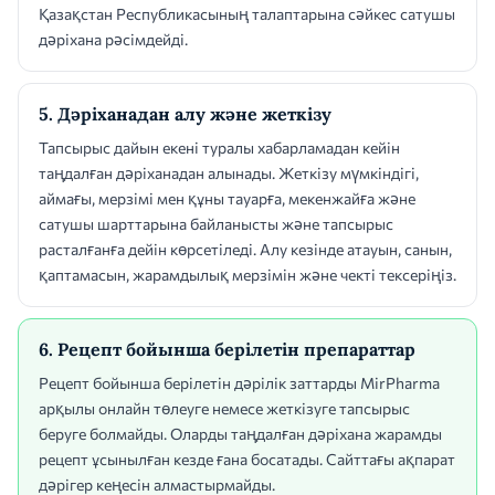
Қазақстан Республикасының талаптарына сәйкес сатушы
дәріхана рәсімдейді.
5. Дәріханадан алу және жеткізу
Тапсырыс дайын екені туралы хабарламадан кейін
таңдалған дәріханадан алынады. Жеткізу мүмкіндігі,
аймағы, мерзімі мен құны тауарға, мекенжайға және
сатушы шарттарына байланысты және тапсырыс
расталғанға дейін көрсетіледі. Алу кезінде атауын, санын,
қаптамасын, жарамдылық мерзімін және чекті тексеріңіз.
6. Рецепт бойынша берілетін препараттар
Рецепт бойынша берілетін дәрілік заттарды MirPharma
арқылы онлайн төлеуге немесе жеткізуге тапсырыс
беруге болмайды. Оларды таңдалған дәріхана жарамды
рецепт ұсынылған кезде ғана босатады. Сайттағы ақпарат
дәрігер кеңесін алмастырмайды.