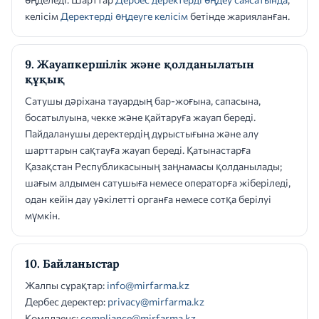
келісім
Деректерді өңдеуге келісім
бетінде жарияланған.
9. Жауапкершілік және қолданылатын
құқық
Сатушы дәріхана тауардың бар-жоғына, сапасына,
босатылуына, чекке және қайтаруға жауап береді.
Пайдаланушы деректердің дұрыстығына және алу
шарттарын сақтауға жауап береді. Қатынастарға
Қазақстан Республикасының заңнамасы қолданылады;
шағым алдымен сатушыға немесе операторға жіберіледі,
одан кейін дау уәкілетті органға немесе сотқа берілуі
мүмкін.
10. Байланыстар
Жалпы сұрақтар:
info@mirfarma.kz
Дербес деректер:
privacy@mirfarma.kz
Комплаенс:
compliance@mirfarma.kz