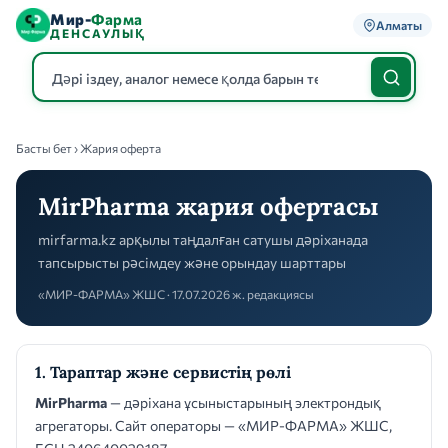
Мир-
Фарма
Алматы
ДЕНСАУЛЫҚ
Басты бет
› Жария оферта
Каталог
MirPharma жария офертасы
mirfarma.kz арқылы таңдалған сатушы дәріханада
тапсырысты рәсімдеу және орындау шарттары
«МИР-ФАРМА» ЖШС · 17.07.2026 ж. редакциясы
1. Тараптар және сервистің рөлі
MirPharma
— дәріхана ұсыныстарының электрондық
агрегаторы. Сайт операторы — «МИР-ФАРМА» ЖШС,