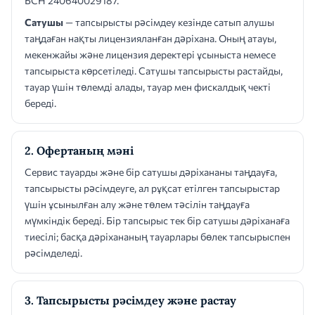
БСН 240640029187.
Сатушы
— тапсырысты рәсімдеу кезінде сатып алушы
таңдаған нақты лицензияланған дәріхана. Оның атауы,
мекенжайы және лицензия деректері ұсыныста немесе
тапсырыста көрсетіледі. Сатушы тапсырысты растайды,
тауар үшін төлемді алады, тауар мен фискалдық чекті
береді.
2. Офертаның мәні
Сервис тауарды және бір сатушы дәріхананы таңдауға,
тапсырысты рәсімдеуге, ал рұқсат етілген тапсырыстар
үшін ұсынылған алу және төлем тәсілін таңдауға
мүмкіндік береді. Бір тапсырыс тек бір сатушы дәріханаға
тиесілі; басқа дәріхананың тауарлары бөлек тапсырыспен
рәсімделеді.
3. Тапсырысты рәсімдеу және растау