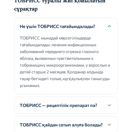
ТОБРИСС туралы жиі қойылатын
сұрақтар
Не үшін ТОБРИСС тағайындалады?
ТОБРИСС мынадай көрсетілімдерде
тағайындалады: лечение инфекционных
заболеваний переднего отрезка глазного
яблока, вызванных чувствительными к
тобрамицину микроорганизмами, у взрослых и
детей старше 2 месяцев. Қолданар алдында
тауар бетіндегі толық нұсқаулықпен танысуды
ұсынамыз.
ТОБРИСС — рецептілік препарат па?
ТОБРИСС қайдан сатып алуға болады?