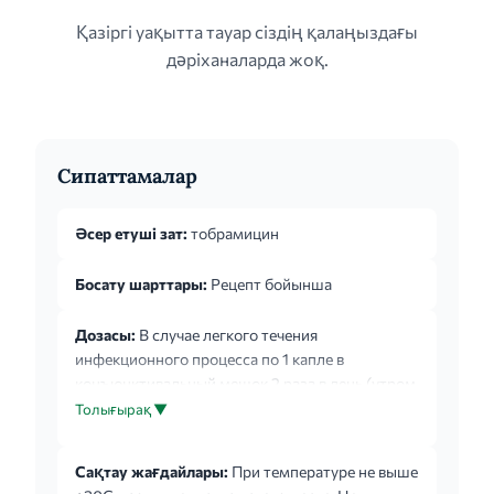
Қазіргі уақытта тауар сіздің қалаңыздағы
дәріханаларда жоқ.
Сипаттамалар
Әсер етуші зат:
тобрамицин
Босату шарттары:
Рецепт бойынша
Дозасы:
В случае легкого течения
инфекционного процесса по 1 капле в
конъюнктивальный мешок 2 раза в день (утром
и вечером) в течение 7 ± 1 дней. В случае
Толығырақ ▼
тяжелого течения инфекционного процесса в
первый день по 1 капле 4 раза в день в период
Сақтау жағдайлары:
При температуре не выше
бодрствования, в последующем - по 1 капле в