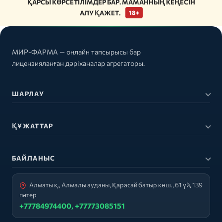
ҚАРСЫ КӨРСЕТІЛІМДЕР БАР. МАМАННЫҢ КЕҢЕСІН
АЛУ ҚАЖЕТ.
18+
МИР-ФАРМА — онлайн тапсырысы бар
лицензияланған дәріханалар агрегаторы.
ШАРЛАУ
ҚҰЖАТТАР
БАЙЛАНЫС
Алматы қ., Алмалы ауданы, Қарасай батыр көш., 61 үй, 139
пәтер
+77784974400, +77773085151