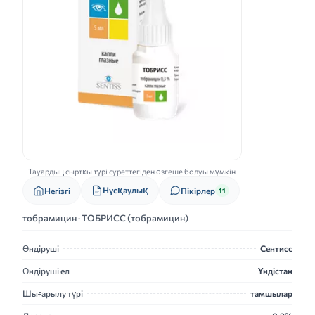
Тауардың сыртқы түрі суреттегіден өзгеше болуы мүмкін
Нұсқаулық
Негізгі
Пікірлер
11
тобрамицин · ТОБРИСС (тобрамицин)
Өндіруші
Сентисс
Өндіруші ел
Үндістан
Шығарылу түрі
тамшылар