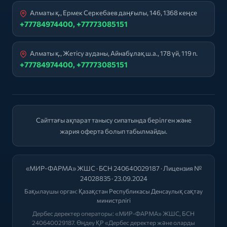
Алматы қ., Ермек Серкебаев даңғылы, 146, 1368 кеңсе
+77784974400, +77773085151
Алматы қ., Жетісу ауданы, Айнабұлақ ш.а., 178 үй, 119 п.
+77784974400, +77773085151
Сайттағы ақпарат танысу сипатында берілген және
жария оферта болып табылмайды.
«МИР-ФАРМА» ЖШС · БСН 240640029187 · Лицензия №
24028835 · 23.09.2024
Бақылаушы орган:
Қазақстан Республикасы Денсаулық сақтау
министрлігі
Дербес деректер операторы: «МИР-ФАРМА» ЖШС, БСН
240640029187. Өңдеу ҚР «Дербес деректер және оларды