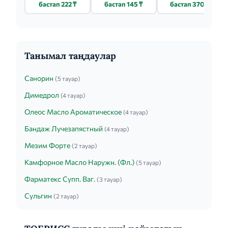
5МЛ 1 ШТ.
(ТЮБ-КАП.) 20% -
КАП.) 0.01% - 10МЛ
бастап 222 ₸
бастап 145 ₸
бастап 370 ₸
1.5МЛ 2 ШТ.
1 ШТ.
Танымал таңдаулар
Санорин
(5 тауар)
Димедрол
(4 тауар)
Олеос Масло Ароматическое
(4 тауар)
Бандаж Лучезапястный
(4 тауар)
Мезим Форте
(2 тауар)
Камфорное Масло Наружн. (Фл.)
(5 тауар)
Фарматекс Супп. Ваг.
(3 тауар)
Сульгин
(2 тауар)