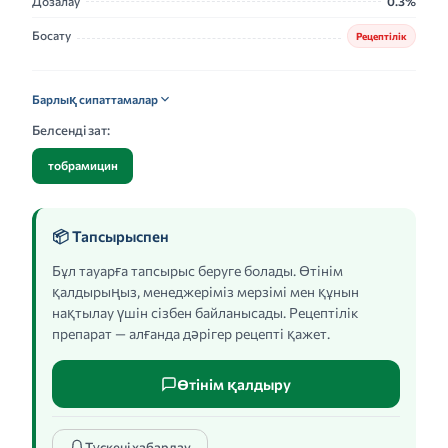
Дозалау
0.3%
Босату
Рецептілік
Барлық сипаттамалар
Белсенді зат:
тобрамицин
📦 Тапсырыспен
Бұл тауарға тапсырыс беруге болады. Өтінім
қалдырыңыз, менеджеріміз мерзімі мен құнын
нақтылау үшін сізбен байланысады. Рецептілік
препарат — алғанда дәрігер рецепті қажет.
Өтінім қалдыру
Түскені хабарлау