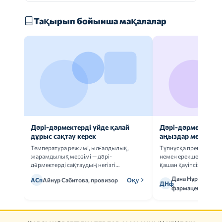
Тақырып бойынша мақалалар
Дәрі-дәрмектерді үйде қалай
Дәрі-дәрмек анал
дұрыс сақтау керек
аңыздар мен шын
Температура режимі, ылғалдылық,
Түпнұсқа препаратта
жарамдылық мерзімі — дәрі-
немен ерекшеленеді 
дәрмектерді сақтаудың негізгі
қашан қауіпсіз.
ережелерін талдаймыз.
Дана Нұрмұханов
АСп
Айнұр Сабитова, провизор
Оқу
ДНф
фармацевт