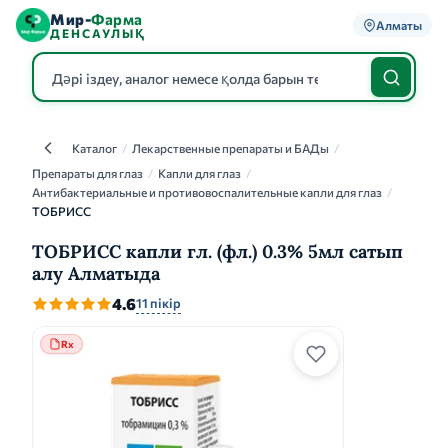
Мир-
Фарма
Алматы
ДЕНСАУЛЫҚ
Каталог
/
Лекарственные препараты и БАДы
/
Каталог
Препараты для глаз
/
Капли для глаз
/
Антибактериальные и противовоспалительные капли для глаз
/
ТОБРИСС
ТОБРИСС капли гл. (фл.) 0.3% 5мл сатып
алу Алматыда
4.6
11 пікір
Rx