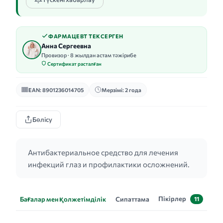
ФАРМАЦЕВТ ТЕКСЕРГЕН
Анна Сергеевна
Провизор · 8 жылдан астам тәжірибе
Сертификат расталған
EAN: 8901236014705
Мерзімі: 2 года
Бөлісу
Антибактериальное средство для лечения
инфекций глаз и профилактики осложнений.
Пікірлер
Бағалар мен қолжетімділік
Сипаттама
11