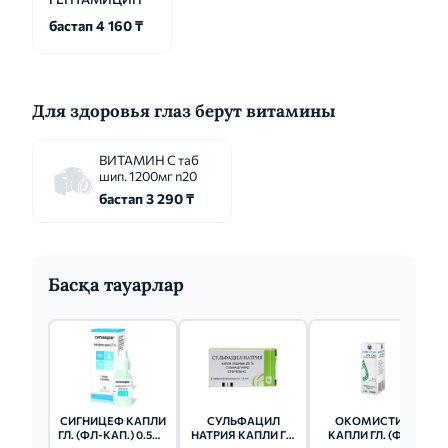
бастап 4 160 ₸
Для здоровья глаз берут витамины
ВИТАМИН С таб
шип. 1200мг n20
бастап 3 290 ₸
Басқа тауарлар
СИГНИЦЕФ КАПЛИ
СУЛЬФАЦИЛ
ОКОМИСТИН
ГЛ. (ФЛ-КАП.) 0.5% -
НАТРИЯ КАПЛИ ГЛ.
КАПЛИ ГЛ. (ФЛ.-