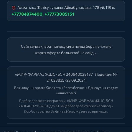
Алматы қ., Жетісу ауданы, Айнабұлақ ш.а., 178 үй, 119 п.
+77784974400, +77773085151
Сайттағы ақпарат танысу сипатында берілген және
жария оферта болып табылмайды.
«МИР-ФАРМА» ЖШС · БСН 240640029187 · Лицензия №
24028835 · 23.09.2024
Бақылаушы орган:
Қазақстан Республикасы Денсаулық сақтау
министрлігі
Дербес деректер операторы: «МИР-ФАРМА» ЖШС, БСН
240640029187. Өңдеу ҚР «Дербес деректер және оларды
қорғау туралы» Заңына сәйкес жүзеге асырылады.
2026 © "МИР-ФАРМА"