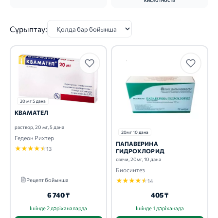
Сұрыптау:
20 мг 5 дана
КВАМАТЕЛ
раствор, 20 мг, 5 дана
20мг 10 дана
Гедеон Рихтер
ПАПАВЕРИНА
★
★
★
★
★
13
ГИДРОХЛОРИД
свечи, 20мг, 10 дана
Биосинтез
Рецепт бойынша
★
★
★
★
★
14
6 740 ₸
405 ₸
Ішінде 2 дәріханаларда
Ішінде 1 дәріханада