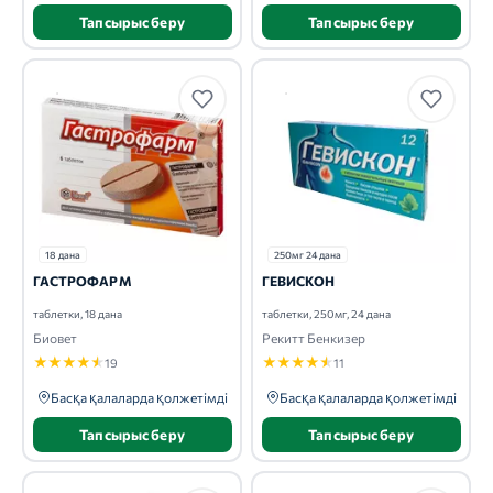
Тапсырыс беру
Тапсырыс беру
18 дана
250мг 24 дана
ГАСТРОФАРМ
ГЕВИСКОН
таблетки, 18 дана
таблетки, 250мг, 24 дана
Биовет
Рекитт Бенкизер
★
★
★
★
★
★
★
★
★
★
19
11
Басқа қалаларда қолжетімді
Басқа қалаларда қолжетімді
Тапсырыс беру
Тапсырыс беру