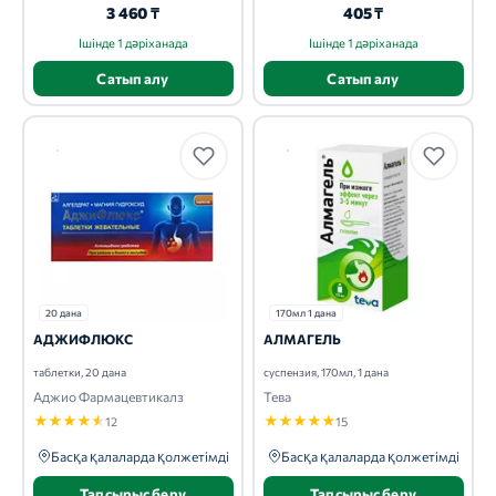
3 460 ₸
405 ₸
Ішінде 1 дәріханада
Ішінде 1 дәріханада
Сатып алу
Сатып алу
20 дана
170мл 1 дана
АДЖИФЛЮКС
АЛМАГЕЛЬ
таблетки, 20 дана
суспензия, 170мл, 1 дана
Аджио Фармацевтикалз
Тева
★
★
★
★
★
★
★
★
★
★
12
15
Басқа қалаларда қолжетімді
Басқа қалаларда қолжетімді
Тапсырыс беру
Тапсырыс беру