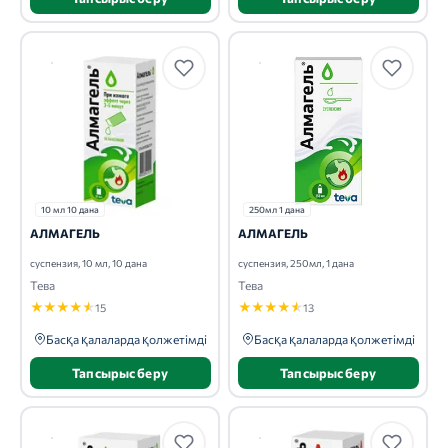
10 мл 10 дана
250мл 1 дана
АЛМАГЕЛЬ
АЛМАГЕЛЬ
суспензия, 10 мл, 10 дана
суспензия, 250мл, 1 дана
Тева
Тева
★
★
★
★
★
★
★
★
★
★
15
13
Басқа қалаларда қолжетімді
Басқа қалаларда қолжетімді
Тапсырыс беру
Тапсырыс беру