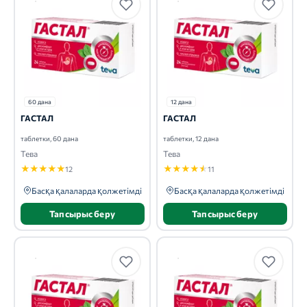
60 дана
12 дана
ГАСТАЛ
ГАСТАЛ
таблетки, 60 дана
таблетки, 12 дана
Тева
Тева
★
★
★
★
★
★
★
★
★
★
12
11
Басқа қалаларда қолжетімді
Басқа қалаларда қолжетімді
Тапсырыс беру
Тапсырыс беру