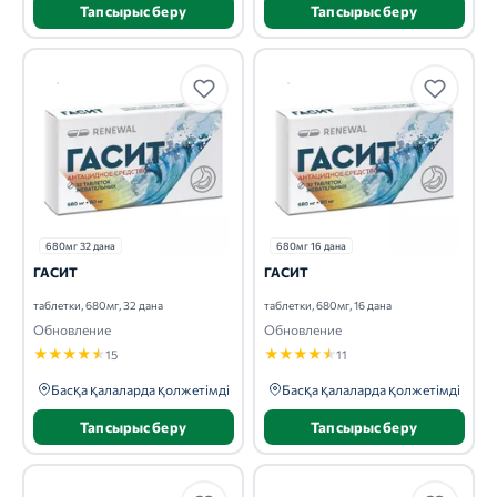
Тапсырыс беру
Тапсырыс беру
680мг 32 дана
680мг 16 дана
ГАСИТ
ГАСИТ
таблетки, 680мг, 32 дана
таблетки, 680мг, 16 дана
Обновление
Обновление
★
★
★
★
★
★
★
★
★
★
15
11
Басқа қалаларда қолжетімді
Басқа қалаларда қолжетімді
Тапсырыс беру
Тапсырыс беру