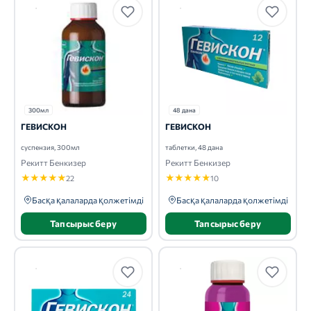
300мл
48 дана
ГЕВИСКОН
ГЕВИСКОН
суспензия, 300мл
таблетки, 48 дана
Рекитт Бенкизер
Рекитт Бенкизер
★
★
★
★
★
★
★
★
★
★
22
10
Басқа қалаларда қолжетімді
Басқа қалаларда қолжетімді
Тапсырыс беру
Тапсырыс беру