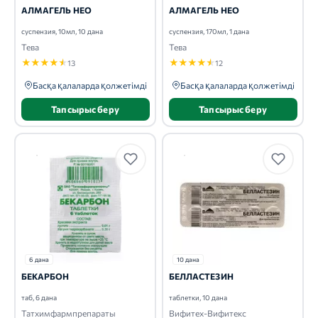
АЛМАГЕЛЬ НЕО
АЛМАГЕЛЬ НЕО
суспензия, 10мл, 10 дана
суспензия, 170мл, 1 дана
Тева
Тева
★
★
★
★
★
★
★
★
★
★
13
12
Басқа қалаларда қолжетімді
Басқа қалаларда қолжетімді
Тапсырыс беру
Тапсырыс беру
6 дана
10 дана
БЕКАРБОН
БЕЛЛАСТЕЗИН
таб, 6 дана
таблетки, 10 дана
Татхимфармпрепараты
Вифитех-Вифитекс