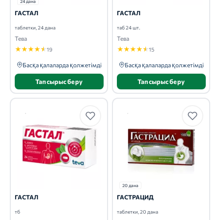
24 дана
ГАСТАЛ
ГАСТАЛ
таблетки, 24 дана
таб 24 шт.
Тева
Тева
★
★
★
★
★
★
★
★
★
★
19
15
Басқа қалаларда қолжетімді
Басқа қалаларда қолжетімді
Тапсырыс беру
Тапсырыс беру
20 дана
ГАСТАЛ
ГАСТРАЦИД
тб
таблетки, 20 дана