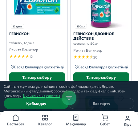
12 дана
150мл
ГЕВИСКОН
ГЕВИСКОН ДВОЙНОЕ
ДЕЙСТВИЕ
таблетки, 12 дана
суспензия, 150мл
Рекитт Бенкизер
Рекитт Бенкизер
★
★
★
★
★
12
★
★
★
★
★
20
Басқа қалаларда қолжетімді
Басқа қалаларда қолжетімді
Тапсырыс беру
Тапсырыс беру
Сайттың жұмысы үшін міндетті cookie файлдары қажет. Яндекс
Метрикасының талдамалық cookie файлдары тек сіздің келісіміңізбен
қосылады.
Құпиялылық саясаты
Қабылдау
Бас тарту
Басты бет
Каталог
Мақалалар
Себет
Кіру