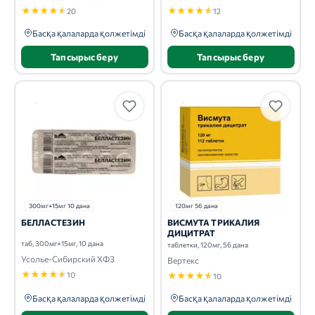
★
★
★
★
★
★
★
★
★
★
20
12
Басқа қалаларда қолжетімді
Басқа қалаларда қолжетімді
Тапсырыс беру
Тапсырыс беру
300мг+15мг 10 дана
120мг 56 дана
БЕЛЛАСТЕЗИН
ВИСМУТА ТРИКАЛИЯ
ДИЦИТРАТ
таб, 300мг+15мг, 10 дана
таблетки, 120мг, 56 дана
Усолье-Сибирский ХФЗ
Вертекс
★
★
★
★
★
10
★
★
★
★
★
10
Басқа қалаларда қолжетімді
Басқа қалаларда қолжетімді