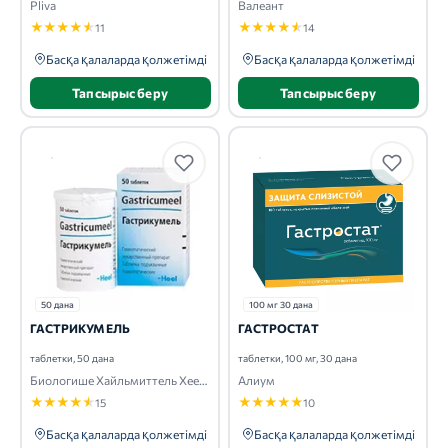
Pliva
Валеант
★
★
★
★
★
★
★
★
★
★
11
14
Басқа қалаларда қолжетімді
Басқа қалаларда қолжетімді
Тапсырыс беру
Тапсырыс беру
50 дана
100 мг 30 дана
ГАСТРИКУМЕЛЬ
ГАСТРОСТАТ
таблетки, 50 дана
таблетки, 100 мг, 30 дана
Биологише Хайльмиттель Хеель
Алиум
★
★
★
★
★
★
★
★
★
★
15
10
Басқа қалаларда қолжетімді
Басқа қалаларда қолжетімді