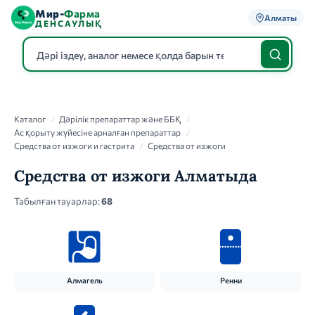
Мир-
Фарма
Алматы
ДЕНСАУЛЫҚ
Каталог
Каталог
/
Дәрілік препараттар және ББҚ
/
Ас қорыту жүйесіне арналған препараттар
/
Средства от изжоги и гастрита
/
Средства от изжоги
Средства от изжоги Алматыда
Табылған тауарлар:
68
Алмагель
Ренни