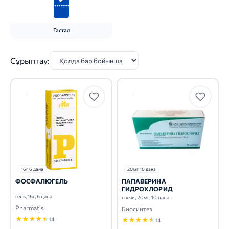
Гастал
Сұрыптау:
16г 6 дана
20мг 10 дана
ФОСФАЛЮГЕЛЬ
ПАПАВЕРИНА
ГИДРОХЛОРИД
гель, 16г, 6 дана
свечи, 20мг, 10 дана
Pharmatis
Биосинтез
★
★
★
★
★
14
★
★
★
★
★
14