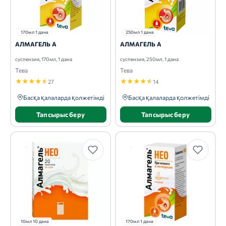
170мл 1 дана
250мл 1 дана
АЛМАГЕЛЬ А
АЛМАГЕЛЬ А
суспензия, 170мл, 1 дана
суспензия, 250мл, 1 дана
Тева
Тева
★
★
★
★
★
★
★
★
★
★
27
14
Басқа қалаларда қолжетімді
Басқа қалаларда қолжетімді
Тапсырыс беру
Тапсырыс беру
10мл 10 дана
170мл 1 дана