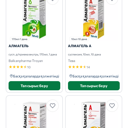
170мл 1 дана
10мл 10 дана
АЛМАГЕЛЬ
АЛМАГЕЛЬ А
сусп. д/приема внутрь, 170мл, 1 дана
суспензия, 10мл, 10 дана
Balkanpharma-Troyan
Тева
★
★
★
★
★
★
★
★
★
★
10
14
Басқа қалаларда қолжетімді
Басқа қалаларда қолжетімді
Тапсырыс беру
Тапсырыс беру