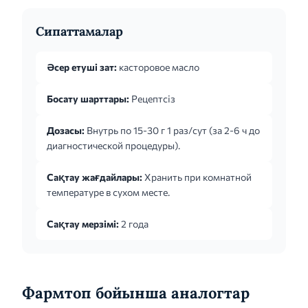
Сипаттамалар
Әсер етуші зат:
касторовое масло
Босату шарттары:
Рецептсіз
Дозасы:
Внутрь по 15-30 г 1 раз/сут (за 2-6 ч до
диагностической процедуры).
Сақтау жағдайлары:
Хранить при комнатной
температуре в сухом месте.
Сақтау мерзімі:
2 года
Фармтоп бойынша аналогтар