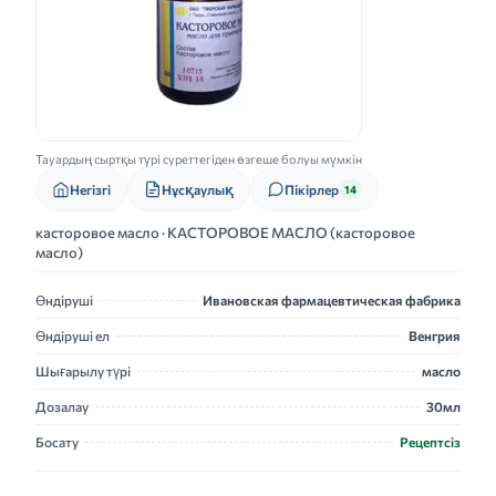
Тауардың сыртқы түрі суреттегіден өзгеше болуы мүмкін
Нұсқаулық
Негізгі
Пікірлер
14
касторовое масло · КАСТОРОВОЕ МАСЛО (касторовое
масло)
Өндіруші
Ивановская фармацевтическая фабрика
Өндіруші ел
Венгрия
Шығарылу түрі
масло
Дозалау
30мл
Босату
Рецептсіз