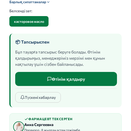
Барлық сипаттамалар
Белсенді зат:
касторовое масло
📦 Тапсырыспен
Бұл тауарға тапсырыс беруге болады. Өтінім
қалдырыңыз, менеджеріміз мерзімі мен құнын
нақтылау үшін сізбен байланысады.
Өтінім қалдыру
Түскені хабарлау
ФАРМАЦЕВТ ТЕКСЕРГЕН
Анна Сергеевна
Провизор · 8 жылдан астам тәжірибе