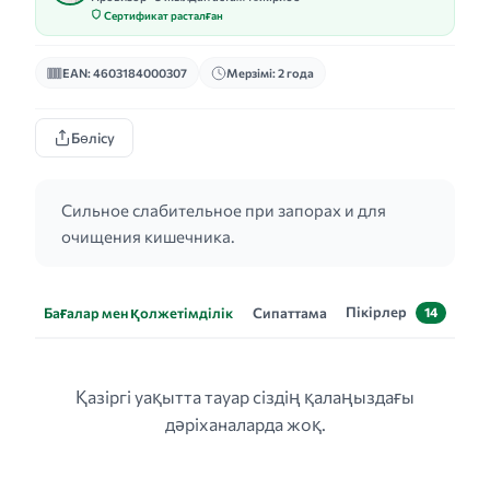
Сертификат расталған
EAN: 4603184000307
Мерзімі: 2 года
Бөлісу
Сильное слабительное при запорах и для
очищения кишечника.
Пікірлер
Бағалар мен қолжетімділік
Сипаттама
14
Қазіргі уақытта тауар сіздің қалаңыздағы
дәріханаларда жоқ.