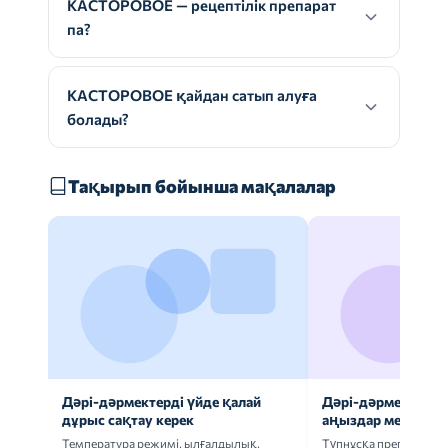
КАСТОРОВОЕ — рецептілік препарат
па?
КАСТОРОВОЕ қайдан сатып алуға
болады?
Тақырып бойынша мақалалар
Дәрі-дәрмектерді үйде қалай
Дәрі-дәрмек анал
дұрыс сақтау керек
аңыздар мен шын
Температура режимі, ылғалдылық,
Түпнұсқа препаратта