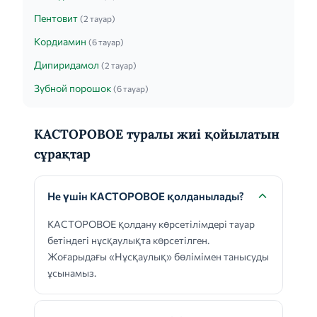
Пентовит
(2 тауар)
Кордиамин
(6 тауар)
Дипиридамол
(2 тауар)
Зубной порошок
(6 тауар)
КАСТОРОВОЕ туралы жиі қойылатын
сұрақтар
Не үшін КАСТОРОВОЕ қолданылады?
КАСТОРОВОЕ қолдану көрсетілімдері тауар
бетіндегі нұсқаулықта көрсетілген.
Жоғарыдағы «Нұсқаулық» бөлімімен танысуды
ұсынамыз.