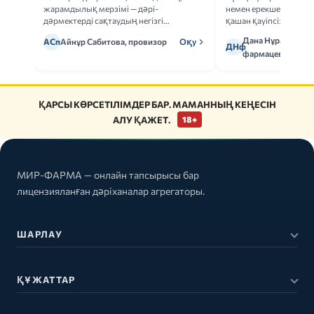
жарамдылық мерзімі — дәрі-
немен ерекшеленеді 
дәрмектерді сақтаудың негізгі
қашан қауіпсіз.
ережелерін талдаймыз.
Дана Нұрмұханов
АСп
Айнұр Сабитова, провизор
Оқу
ДНф
фармацевт
ҚАРСЫ КӨРСЕТІЛІМДЕР БАР. МАМАННЫҢ КЕҢЕСІН
АЛУ ҚАЖЕТ.
18+
МИР-ФАРМА — онлайн тапсырысы бар
лицензияланған дәріханалар агрегаторы.
ШАРЛАУ
ҚҰЖАТТАР