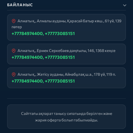
БАЙЛАНЫС
Алматы қ., Алмалы ауданы, Қарасай батыр көш., 61 үй, 139
пәтер
+77784974400, +77773085151
Алматы қ., Ермек Серкебаев даңғылы, 146, 1368 кеңсе
+77784974400, +77773085151
Алматы қ., Жетісу ауданы, Айнабұлақ ш.а., 178 үй, 119 п.
+77784974400, +77773085151
Сайттағы ақпарат танысу сипатында берілген және
жария оферта болып табылмайды.