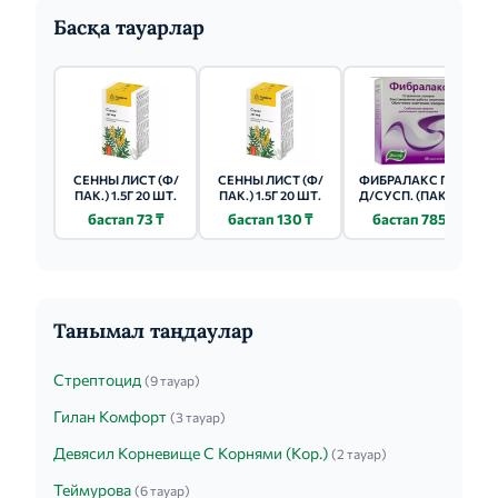
Басқа тауарлар
СЕННЫ ЛИСТ (Ф/
СЕННЫ ЛИСТ (Ф/
ФИБРАЛАКС ПОР.
ПАК.) 1.5Г 20 ШТ.
ПАК.) 1.5Г 20 ШТ.
Д/СУСП. (ПАК.) 5Г
20 ШТ.
бастап 73 ₸
бастап 130 ₸
бастап 785 ₸
Танымал таңдаулар
Стрептоцид
(9 тауар)
Гилан Комфорт
(3 тауар)
Девясил Корневище С Корнями (Кор.)
(2 тауар)
Теймурова
(6 тауар)