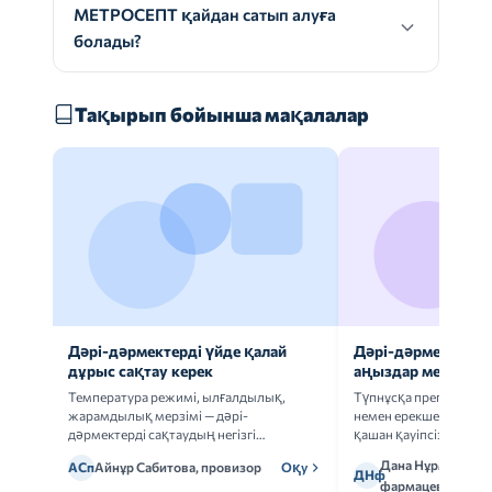
МЕТРОСЕПТ қайдан сатып алуға
болады?
Тақырып бойынша мақалалар
Дәрі-дәрмектерді үйде қалай
Дәрі-дәрмек анал
дұрыс сақтау керек
аңыздар мен шын
Температура режимі, ылғалдылық,
Түпнұсқа препаратта
жарамдылық мерзімі — дәрі-
немен ерекшеленеді 
дәрмектерді сақтаудың негізгі
қашан қауіпсіз.
ережелерін талдаймыз.
Дана Нұрмұханов
АСп
Айнұр Сабитова, провизор
Оқу
ДНф
фармацевт