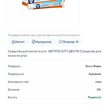
Тауардың сыртқы түрі суреттегіден өзгеше болуы мүмкін
Нұсқаулық
Негізгі
Пікірлер
15
Средства для полости рта · МЕТРОСЕПТ ДЕНТА (Средства для
полости рта)
Өндіруші
Эско-Фарм
Өндіруші ел
Армения
Шығарылу түрі
гель
Дозалау
25г
Босату
Рецептсіз