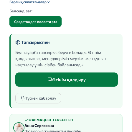
Барлық сипаттамалар
Белсенді зат:
Средства для полости рта
📦 Тапсырыспен
Бұл тауарға тапсырыс беруге болады. Өтінім
қалдырыңыз, менеджеріміз мерзімі мен құнын
нақтылау үшін сізбен байланысады.
Өтінім қалдыру
Түскені хабарлау
ФАРМАЦЕВТ ТЕКСЕРГЕН
Анна Сергеевна
Провизор · 8 жылдан астам тәжірибе