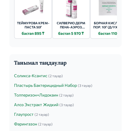
ТЕЙМУРОВА КРЕМ-
СИЛВЕРИО ДЕРМ
БОРНАЯ КИСЛОТА
ПАСТА 50Г
ПЕНА-АЭРОЗ.
ПОР. 10Г (Д/УХОДА
125МЛ
ЗА КОЖЕЙ)
бастап 895 ₸
бастап 5 970 ₸
бастап 110 ₸
Танымал таңдаулар
Соликса-Ксантис
(2 тауар)
Пластырь Бактерицидный Набор
(3 тауар)
Толперизон+Лидокаин
(2 тауар)
Алоэ Экстракт Жидкий
(3 тауар)
Глаупрост
(2 тауар)
Фарингазон
(2 тауар)