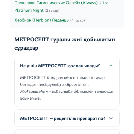
Прокладки Гигиенические Олвейз (Always) Ultra
Platinum Night
(2 тауар)
Хербион (Herbion) Леденцы
(4 тауар)
МЕТРОСЕПТ туралы жиі қойылатын
сұрақтар
Не үшін МЕТРОСЕПТ қолданылады?
МЕТРОСЕПТ қолдану көрсетілімдері тауар
бетіндегі нұсқаулықта көрсетілген.
Жоғарыдағы «Нұсқаулық» бөлімімен танысуды
ұсынамыз.
МЕТРОСЕПТ — рецептілік препарат па?