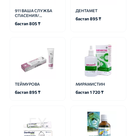
911 ВАША СЛУЖБА
ДЕНТАМЕТ
СПАСЕНИЯ/
бастап 895 ₸
ЭКСТРЕННАЯ
бастап 805 ₸
ПОМОЩЬ
ТЕЙМУРОВА
МИРАМИСТИН
бастап 895 ₸
бастап 1 720 ₸