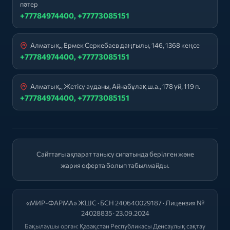
пәтер
+77784974400, +77773085151
Алматы қ., Ермек Серкебаев даңғылы, 146, 1368 кеңсе
+77784974400, +77773085151
Алматы қ., Жетісу ауданы, Айнабұлақ ш.а., 178 үй, 119 п.
+77784974400, +77773085151
Сайттағы ақпарат танысу сипатында берілген және
жария оферта болып табылмайды.
«МИР-ФАРМА» ЖШС · БСН 240640029187 · Лицензия №
24028835 · 23.09.2024
Бақылаушы орган:
Қазақстан Республикасы Денсаулық сақтау