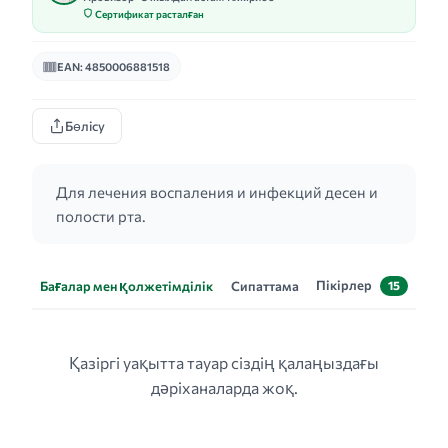
Сертификат расталған
EAN: 4850006881518
Бөлісу
Для лечения воспаления и инфекций десен и
полости рта.
Пікірлер
Бағалар мен қолжетімділік
Сипаттама
15
Қазіргі уақытта тауар сіздің қалаңыздағы
дәріханаларда жоқ.