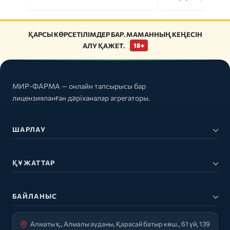
ҚАРСЫ КӨРСЕТІЛІМДЕР БАР. МАМАННЫҢ КЕҢЕСІН
АЛУ ҚАЖЕТ.
18+
МИР-ФАРМА — онлайн тапсырысы бар
лицензияланған дәріханалар агрегаторы.
ШАРЛАУ
ҚҰЖАТТАР
БАЙЛАНЫС
Алматы қ., Алмалы ауданы, Қарасай батыр көш., 61 үй, 139