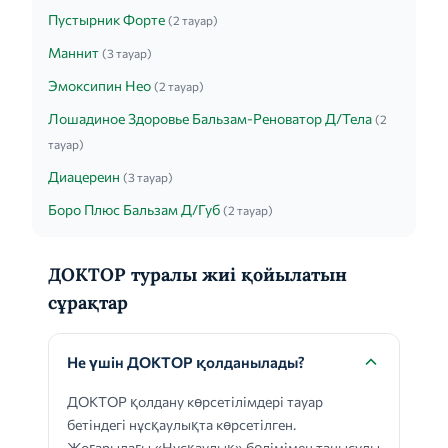
Пустырник Форте
(2 тауар)
Маннит
(3 тауар)
Эмоксипин Нео
(2 тауар)
Лошадиное Здоровье Бальзам-Реноватор Д/Тела
(2
тауар)
Диацереин
(3 тауар)
Боро Плюс Бальзам Д/Губ
(2 тауар)
ДОКТОР туралы жиі қойылатын
сұрақтар
Не үшін ДОКТОР қолданылады?
ДОКТОР қолдану көрсетілімдері тауар
бетіндегі нұсқаулықта көрсетілген.
Жоғарыдағы «Нұсқаулық» бөлімімен танысуды