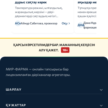
дұрыс сақтау керек
аңыздар мен шын
Температура режимі, ылғалдылық,
Түпнұсқа препаратта
жарамдылық мерзімі — дәрі-
немен ерекшеленеді 
дәрмектерді сақтаудың негізгі
қашан қауіпсіз.
ережелерін талдаймыз.
Дана Нұрмұханов
АСп
Айнұр Сабитова, провизор
Оқу
ДНф
фармацевт
ҚАРСЫ КӨРСЕТІЛІМДЕР БАР. МАМАННЫҢ КЕҢЕСІН
АЛУ ҚАЖЕТ.
18+
МИР-ФАРМА — онлайн тапсырысы бар
лицензияланған дәріханалар агрегаторы.
ШАРЛАУ
ҚҰЖАТТАР