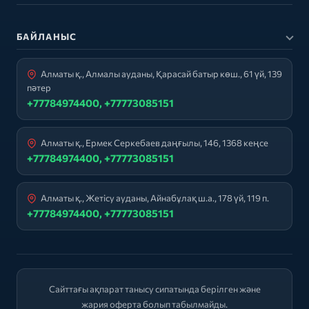
БАЙЛАНЫС
Алматы қ., Алмалы ауданы, Қарасай батыр көш., 61 үй, 139
пәтер
+77784974400, +77773085151
Алматы қ., Ермек Серкебаев даңғылы, 146, 1368 кеңсе
+77784974400, +77773085151
Алматы қ., Жетісу ауданы, Айнабұлақ ш.а., 178 үй, 119 п.
+77784974400, +77773085151
Сайттағы ақпарат танысу сипатында берілген және
жария оферта болып табылмайды.