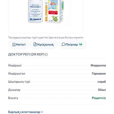
Тауардың сыртқы түрі суреттегіден өзгеше болуы мүмкін
Нұсқаулық
Негізгі
Пікірлер
14
ДОКТОР РЕП (DR REP) ()
Өндіруші
Мирролла
Өндіруші ел
Германия
Шығарылу түрі
спрей
Дозалау
50мл
Босату
Рецептсіз
Барлық сипаттамалар