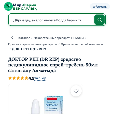
Мир-
Фарма
Алматы
ДЕНСАУЛЫҚ
Каталог
/
Лекарственные препараты и БАДы
/
Каталог
Противопаразитарные препараты
/
Препараты от вшей и чесотки
/
ДОКТОР РЕП (DR REP)
ДОКТОР РЕП (DR REP) средство
педикулицидное спрей+гребень 50мл
сатып алу Алматыда
4.5
14 пікір