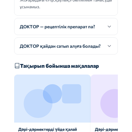
ұсынамыз.
ДОКТОР — рецептілік препарат па?
ДОКТОР қайдан сатып алуға болады?
Тақырып бойынша мақалалар
Дәрі-дәрмектерді үйде қалай
Дәрі-дәрмек анал