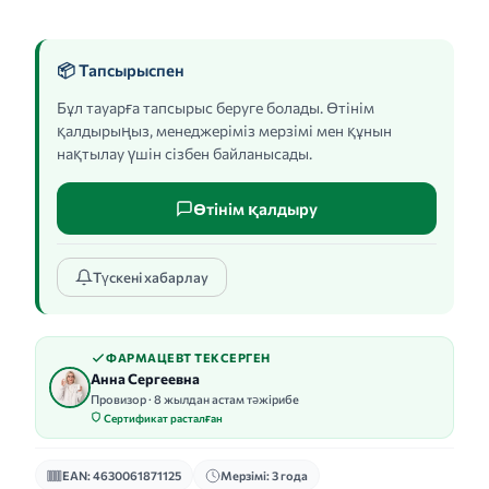
📦 Тапсырыспен
Бұл тауарға тапсырыс беруге болады. Өтінім
қалдырыңыз, менеджеріміз мерзімі мен құнын
нақтылау үшін сізбен байланысады.
Өтінім қалдыру
Түскені хабарлау
ФАРМАЦЕВТ ТЕКСЕРГЕН
Анна Сергеевна
Провизор · 8 жылдан астам тәжірибе
Сертификат расталған
EAN: 4630061871125
Мерзімі: 3 года