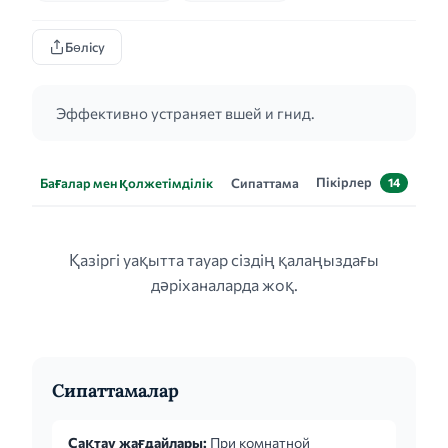
Бөлісу
Эффективно устраняет вшей и гнид.
Пікірлер
Бағалар мен қолжетімділік
Сипаттама
14
Қазіргі уақытта тауар сіздің қалаңыздағы
дәріханаларда жоқ.
Сипаттамалар
Сақтау жағдайлары:
При комнатной