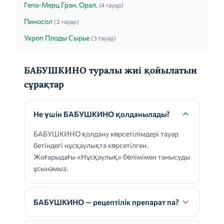
Гепа-Мерц Гран. Орал.
(4 тауар)
Пиносол
(2 тауар)
Укроп Плоды Сырье
(3 тауар)
БАБУШКИНО туралы жиі қойылатын
сұрақтар
Не үшін БАБУШКИНО қолданылады?
БАБУШКИНО қолдану көрсетілімдері тауар
бетіндегі нұсқаулықта көрсетілген.
Жоғарыдағы «Нұсқаулық» бөлімімен танысуды
ұсынамыз.
БАБУШКИНО — рецептілік препарат па?