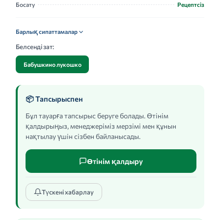
Босату
Рецептсіз
Барлық сипаттамалар
Белсенді зат:
Бабушкино лукошко
📦 Тапсырыспен
Бұл тауарға тапсырыс беруге болады. Өтінім
қалдырыңыз, менеджеріміз мерзімі мен құнын
нақтылау үшін сізбен байланысады.
Өтінім қалдыру
Түскені хабарлау