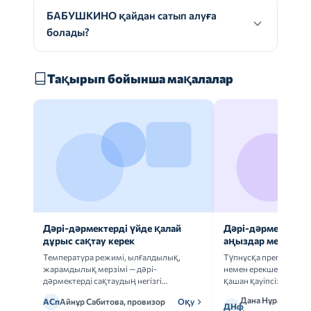
БАБУШКИНО қайдан сатып алуға
болады?
Тақырып бойынша мақалалар
Дәрі-дәрмектерді үйде қалай
Дәрі-дәрмек анал
дұрыс сақтау керек
аңыздар мен шын
Температура режимі, ылғалдылық,
Түпнұсқа препаратта
жарамдылық мерзімі — дәрі-
немен ерекшеленеді 
дәрмектерді сақтаудың негізгі
қашан қауіпсіз.
ережелерін талдаймыз.
Дана Нұрмұханов
АСп
Айнұр Сабитова, провизор
Оқу
ДНф