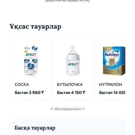
Ұқсас тауарлар
СОСКА
БУТЫЛОЧКА
НУТРИЛОН
бастап 3 980 ₸
бастап 4 150 ₸
бастап 14 050 ₸
← айналдырыңыз →
Басқа тауарлар