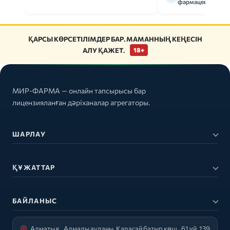
фармацевт
ҚАРСЫ КӨРСЕТІЛІМДЕР БАР. МАМАННЫҢ КЕҢЕСІН
АЛУ ҚАЖЕТ.
18+
МИР-ФАРМА — онлайн тапсырысы бар
лицензияланған дәріханалар агрегаторы.
ШАРЛАУ
ҚҰЖАТТАР
БАЙЛАНЫС
Алматы қ., Алмалы ауданы, Қарасай батыр көш., 61 үй, 139