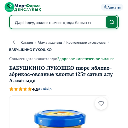
Мир-
Фарма
Алматы
ДЕНСАУЛЫҚ
Каталог
/
Мама и малыш
/
Кормление и аксессуары
/
Каталог
БАБУШКИНО ЛУКОШКО
Сонымен қатар санаттарда:
Здоровое и диетическое питание
БАБУШКИНО ЛУКОШКО пюре яблоко-
абрикос-овсяные хлопья 125г сатып алу
Алматыда
4.5
12 пікір