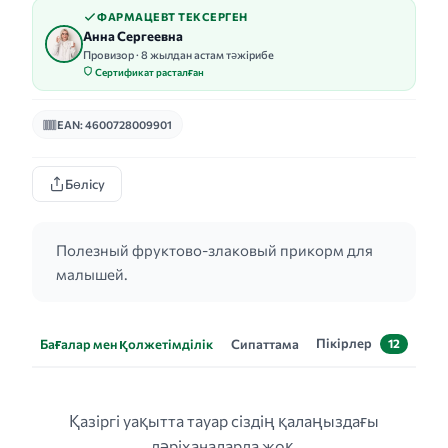
ФАРМАЦЕВТ ТЕКСЕРГЕН
Анна Сергеевна
Провизор · 8 жылдан астам тәжірибе
Сертификат расталған
EAN: 4600728009901
Бөлісу
Полезный фруктово-злаковый прикорм для
малышей.
Пікірлер
Бағалар мен қолжетімділік
Сипаттама
12
Қазіргі уақытта тауар сіздің қалаңыздағы
дәріханаларда жоқ.