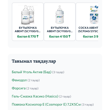
БУТЫЛОЧКА
БУТЫЛОЧКА
СОСКА АВЕНТ СИЛ. 0+
АВЕНТ (SCY100/02)
АВЕНТ (SCY100/01)
(SCF040/27/SCY961/02)
125МЛ 2 ШТ.
125МЛ 1 ШТ.
2 ШТ.
бастап 6 770 ₸
бастап 4 150 ₸
бастап 3 980 ₸
Танымал таңдаулар
Белый Уголь Актив (Бад)
(3 тауар)
Фемодол
(2 тауар)
Форсига
(2 тауар)
Гель-Смазка Хасико (Hasiсo)
(2 тауар)
Повязка Космопор Е (Cosmopor E) 7.2Х5См
(3 тауар)