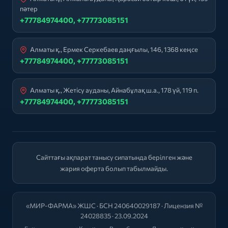
пәтер
+77784974400, +77773085151
Алматы қ., Ермек Серкебаев даңғылы, 146, 1368 кеңсе
+77784974400, +77773085151
Алматы қ., Жетісу ауданы, Айнабұлақ ш.а., 178 үй, 119 п.
+77784974400, +77773085151
Сайттағы ақпарат танысу сипатында берілген және
жария оферта болып табылмайды.
«МИР-ФАРМА» ЖШС · БСН 240640029187 · Лицензия №
24028835 · 23.09.2024