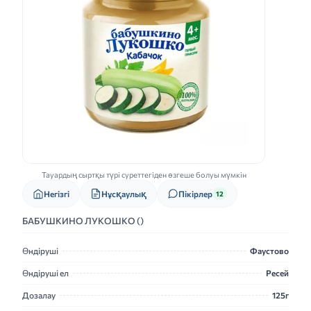
Тауардың сыртқы түрі суреттегіден өзгеше болуы мүмкін
Нұсқаулық
Негізгі
Пікірлер
12
БАБУШКИНО ЛУКОШКО ()
Өндіруші
Фаустово
Өндіруші ел
Ресей
Дозалау
125г