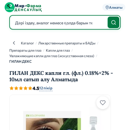
Мир-
Фарма
Алматы
ДЕНСАУЛЫҚ
Каталог
/
Лекарственные препараты и БАДы
/
Каталог
Препараты для глаз
/
Капли для глаз
/
Увлажняющие капли для глаз (искусственная слеза)
/
ГИЛАН ДЕКС
ГИЛАН ДЕКС капли гл. (фл.) 0.18%+2% -
10мл сатып алу Алматыда
4.5
12 пікір