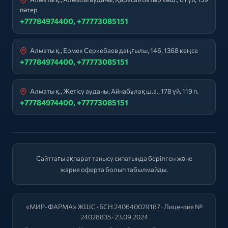
пәтер
+77784974400, +77773085151
Алматы қ., Ермек Серкебаев даңғылы, 146, 1368 кеңсе
+77784974400, +77773085151
Алматы қ., Жетісу ауданы, Айнабұлақ ш.а., 178 үй, 119 п.
+77784974400, +77773085151
Сайттағы ақпарат танысу сипатында берілген және
жария оферта болып табылмайды.
«МИР-ФАРМА» ЖШС · БСН 240640029187 · Лицензия №
24028835 · 23.09.2024