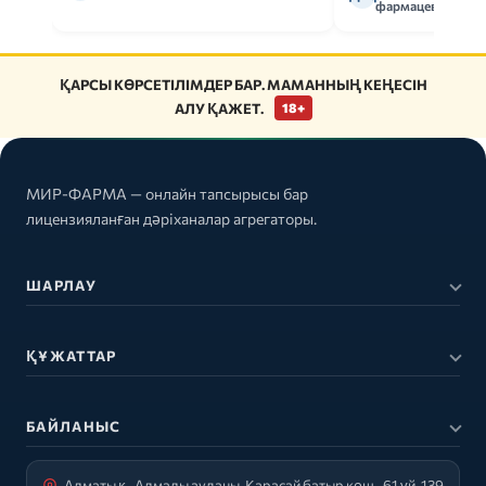
фармацевт
ҚАРСЫ КӨРСЕТІЛІМДЕР БАР. МАМАННЫҢ КЕҢЕСІН
АЛУ ҚАЖЕТ.
18+
МИР-ФАРМА — онлайн тапсырысы бар
лицензияланған дәріханалар агрегаторы.
ШАРЛАУ
ҚҰЖАТТАР
БАЙЛАНЫС
Алматы қ., Алмалы ауданы, Қарасай батыр көш., 61 үй, 139