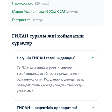
Периндоприл
(20 тауар)
Марля Медицинская 90См Х 2М
(2 тауар)
Гастростат
(3 тауар)
ГИЛАН туралы жиі қойылатын
сұрақтар
Не үшін ГИЛАН тағайындалады?
ГИЛАН мынадай көрсетілімдерде
тағайындалады: область применения -
офтальмология. Қолданар алдында тауар
бетіндегі толық нұсқаулықпен танысуды
ұсынамыз.
ГИЛАН — рецептілік препарат па?