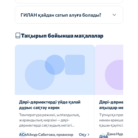
ГИЛАН қайдан сатып алуға болады?
Тақырып бойынша мақалалар
Дәрі-дәрмектерді үйде қалай
Дәрі-дәрмек анал
дұрыс сақтау керек
аңыздар мен шын
Температура режимі, ылғалдылық,
Түпнұсқа препаратта
жарамдылық мерзімі — дәрі-
немен ерекшеленеді 
дәрмектерді сақтаудың негізгі
қашан қауіпсіз.
ережелерін талдаймыз.
Дана Нұрмұханов
АСп
Айнұр Сабитова, провизор
Оқу
ДНф