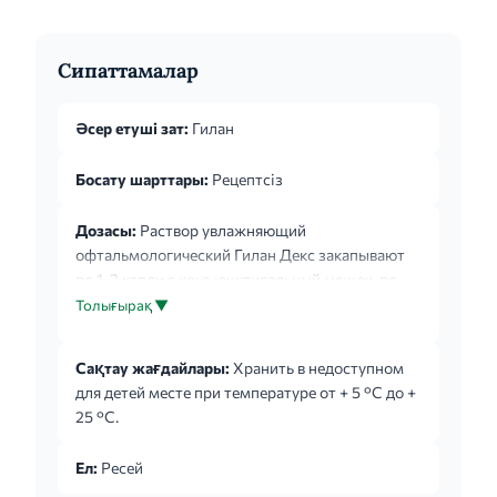
Сипаттамалар
Әсер етуші зат:
Гилан
Босату шарттары:
Рецептсіз
Дозасы:
Раствор увлажняющий
офтальмологический Гилан Декс закапывают
по 1-2 капли в конъюнктивальный мешок, по
мере необходимости до 6 раз в сутки.
Толығырақ ▼
Методика закапывания раствора: Порядок
работы с флаконом, укомплектованным
Сақтау жағдайлары:
Хранить в недоступном
капельным дозатором: 1. Удалить
для детей месте при температуре от + 5 °С до +
предохранительное кольцо перед первым
25 °С.
использованием флакона. 2. Осторожно снять
колпачок с флакона. Не касаясь дозатора,
Ел:
Ресей
перевернуть флакон дозатором вниз,