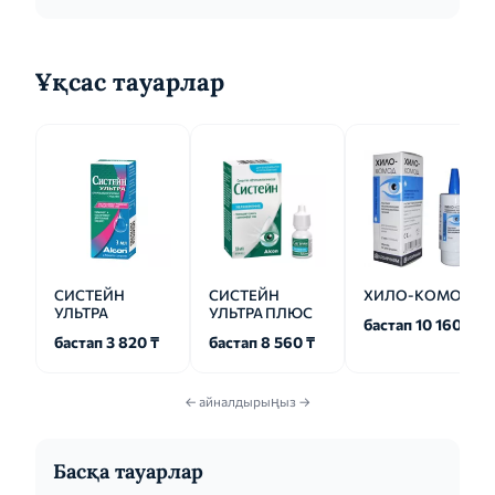
зафиксировав между большим и указательным
пальцами. Перед началом использования
рекомендуется...
Ұқсас тауарлар
СИСТЕЙН
СИСТЕЙН
ХИЛО-КОМОД
УЛЬТРА
УЛЬТРА ПЛЮС
бастап 10 160 ₸
бастап 3 820 ₸
бастап 8 560 ₸
← айналдырыңыз →
Басқа тауарлар