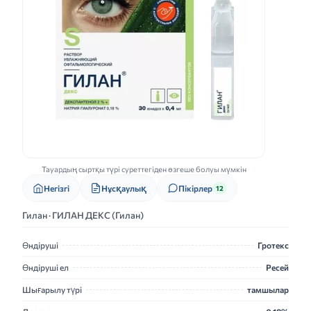
Тауардың сыртқы түрі суреттегіден өзгеше болуы мүмкін
Нұсқаулық
Негізгі
Пікірлер
12
Гилан · ГИЛАН ДЕКС (Гилан)
Өндіруші
Гротекс
Өндіруші ел
Ресей
Шығарылу түрі
тамшылар