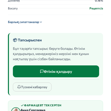
Дозалау
0.18%
Босату
Рецептсіз
Барлық сипаттамалар
📦 Тапсырыспен
Бұл тауарға тапсырыс беруге болады. Өтінім
қалдырыңыз, менеджеріміз мерзімі мен құнын
нақтылау үшін сізбен байланысады.
Өтінім қалдыру
Түскені хабарлау
ФАРМАЦЕВТ ТЕКСЕРГЕН
Анна Сергеевна