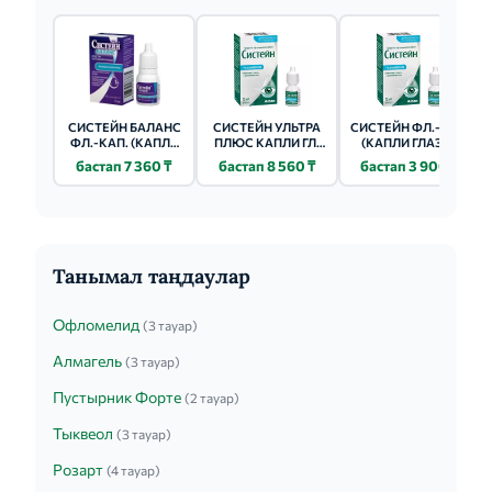
СИСТЕЙН БАЛАНС
СИСТЕЙН УЛЬТРА
СИСТЕЙН ФЛ.-КАП.
ФЛ.-КАП. (КАПЛИ
ПЛЮС КАПЛИ ГЛ.
(КАПЛИ ГЛАЗН.)
ГЛАЗН.) 10МЛ
10МЛ БЕЗ
10МЛ
бастап 7 360 ₸
бастап 8 560 ₸
бастап 3 900 ₸
КОНСЕРВАНТОВ
Танымал таңдаулар
Офломелид
(3 тауар)
Алмагель
(3 тауар)
Пустырник Форте
(2 тауар)
Тыквеол
(3 тауар)
Розарт
(4 тауар)