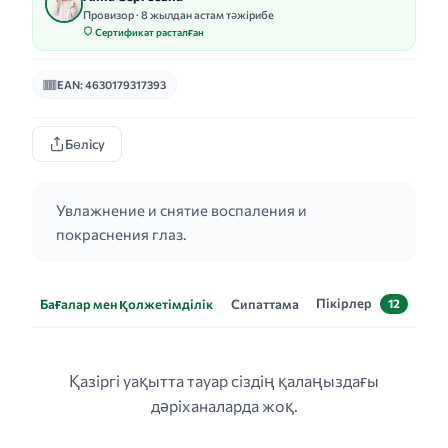
Провизор · 8 жылдан астам тәжірибе
Сертификат расталған
EAN: 4630179317393
Бөлісу
Увлажнение и снятие воспаления и
покраснения глаз.
Пікірлер
Бағалар мен қолжетімділік
Сипаттама
12
Қазіргі уақытта тауар сіздің қалаңыздағы
дәріханаларда жоқ.