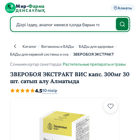
Мир-
Фарма
Алматы
ДЕНСАУЛЫҚ
Каталог
/
Витамины и БАДы
/
БАДы для здоровья
/
Каталог
БАДы для нервной системы и сна
/
ЗВЕРОБОЯ ЭКСТРАКТ
Сонымен қатар санаттарда:
Растительные препараты и травы
ЗВЕРОБОЯ ЭКСТРАКТ ВИС капс. 300мг 30
шт. сатып алу Алматыда
4.5
10 пікір