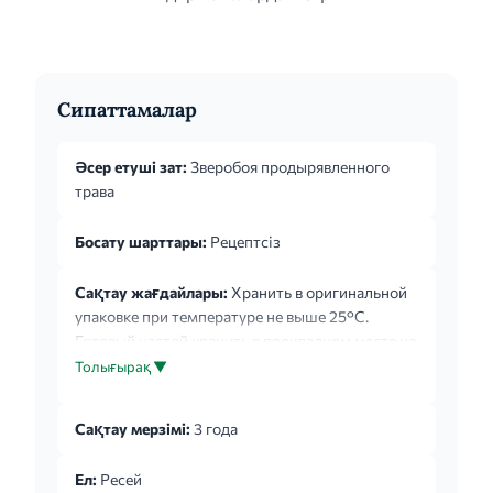
Сипаттамалар
Әсер етуші зат:
Зверобоя продырявленного
трава
Босату шарттары:
Рецептсіз
Сақтау жағдайлары:
Хранить в оригинальной
упаковке при температуре не выше 25°С.
Готовый настой хранить в прохладном месте не
более 2 суток. Хранить в недоступном для
Толығырақ ▼
детей месте.
Сақтау мерзімі:
3 года
Ел:
Ресей