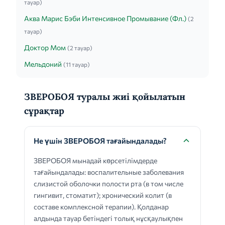
тауар)
Аква Марис Бэби Интенсивное Промывание (Фл.)
(2
тауар)
Доктор Мом
(2 тауар)
Мельдоний
(11 тауар)
ЗВЕРОБОЯ туралы жиі қойылатын
сұрақтар
Не үшін ЗВЕРОБОЯ тағайындалады?
ЗВЕРОБОЯ мынадай көрсетілімдерде
тағайындалады: воспалительные заболевания
слизистой оболочки полости рта (в том числе
гингивит, стоматит); хронический колит (в
составе комплексной терапии). Қолданар
алдында тауар бетіндегі толық нұсқаулықпен