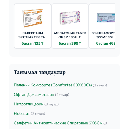
ВАЛЕРИАНЫ
МЕЛАТОНИН ТАБ П/
ГЛИЦИН ФОРТЕ ТАБ
ЭКСТРАКТ В6 ТАБ
ОБ 3МГ 30 ШТ.
300МГ 80 ШТ.
П/ОБ 20МГ 50 ШТ.
бастап 135 ₸
бастап 399 ₸
бастап 469 ₸
Танымал таңдаулар
Пеленки Комфорте (Comforte) 60Х60См
(2 тауар)
Офтан Дексаметазон
(2 тауар)
Нитроглицерин
(3 тауар)
Нобазит
(2 тауар)
Салфетки Антисептические Спиртовые 6Х6См
(3