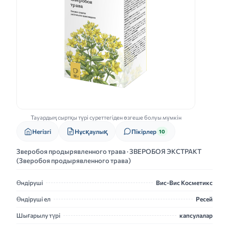
Тауардың сыртқы түрі суреттегіден өзгеше болуы мүмкін
Нұсқаулық
Негізгі
Пікірлер
10
Зверобоя продырявленного трава · ЗВЕРОБОЯ ЭКСТРАКТ
(Зверобоя продырявленного трава)
Өндіруші
Вис-Вис Косметикс
Өндіруші ел
Ресей
Шығарылу түрі
капсулалар