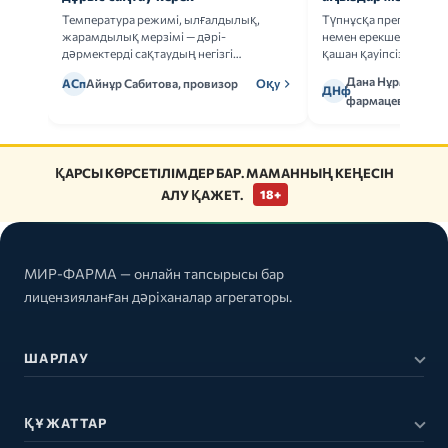
Температура режимі, ылғалдылық,
Түпнұсқа препаратта
жарамдылық мерзімі — дәрі-
немен ерекшеленеді 
дәрмектерді сақтаудың негізгі
қашан қауіпсіз.
ережелерін талдаймыз.
Дана Нұрмұханов
АСп
Айнұр Сабитова, провизор
Оқу
ДНф
фармацевт
ҚАРСЫ КӨРСЕТІЛІМДЕР БАР. МАМАННЫҢ КЕҢЕСІН
АЛУ ҚАЖЕТ.
18+
МИР-ФАРМА — онлайн тапсырысы бар
лицензияланған дәріханалар агрегаторы.
ШАРЛАУ
ҚҰЖАТТАР