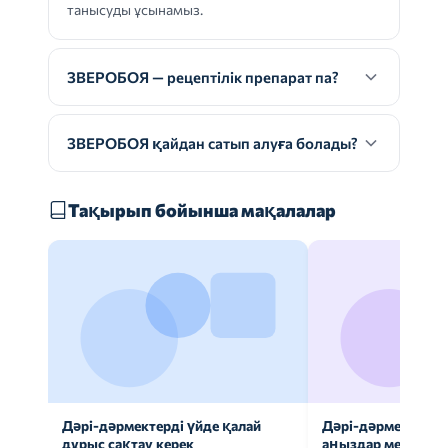
танысуды ұсынамыз.
ЗВЕРОБОЯ — рецептілік препарат па?
ЗВЕРОБОЯ қайдан сатып алуға болады?
Тақырып бойынша мақалалар
Дәрі-дәрмектерді үйде қалай
Дәрі-дәрмек анал
дұрыс сақтау керек
аңыздар мен шын