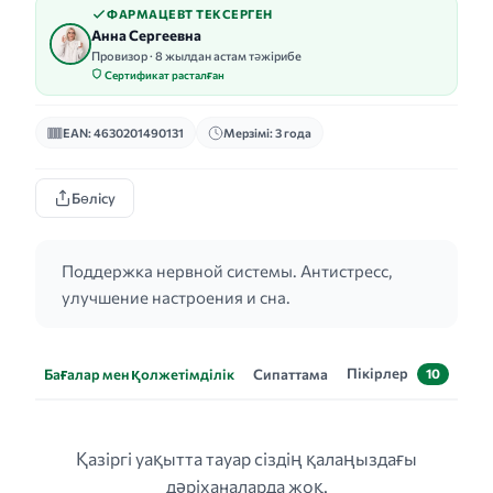
ФАРМАЦЕВТ ТЕКСЕРГЕН
Анна Сергеевна
Провизор · 8 жылдан астам тәжірибе
Сертификат расталған
EAN: 4630201490131
Мерзімі: 3 года
Бөлісу
Поддержка нервной системы. Антистресс,
улучшение настроения и сна.
Пікірлер
Бағалар мен қолжетімділік
Сипаттама
10
Қазіргі уақытта тауар сіздің қалаңыздағы
дәріханаларда жоқ.