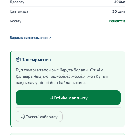
Дозалау
300мг
Қаптамада
30 дана
Босату
Рецептсіз
Барлық сипаттамалар
📦 Тапсырыспен
Бұл тауарға тапсырыс беруге болады. Өтінім
қалдырыңыз, менеджеріміз мерзімі мен құнын
нақтылау үшін сізбен байланысады.
Өтінім қалдыру
Түскені хабарлау