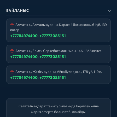
БАЙЛАНЫС
Алматы қ., Алмалы ауданы, Қарасай батыр көш., 61 үй, 139
пәтер
+77784974400, +77773085151
Алматы қ., Ермек Серкебаев даңғылы, 146, 1368 кеңсе
+77784974400, +77773085151
Алматы қ., Жетісу ауданы, Айнабұлақ ш.а., 178 үй, 119 п.
+77784974400, +77773085151
Сайттағы ақпарат танысу сипатында берілген және
жария оферта болып табылмайды.