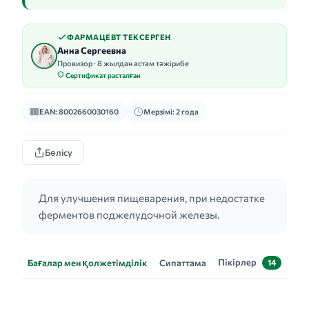
ФАРМАЦЕВТ ТЕКСЕРГЕН
Анна Сергеевна
Провизор · 8 жылдан астам тәжірибе
Сертификат расталған
EAN: 8002660030160
Мерзімі: 2 года
Бөлісу
Для улучшения пищеварения, при недостатке
ферментов поджелудочной железы.
Пікірлер
Бағалар мен қолжетімділік
Сипаттама
14