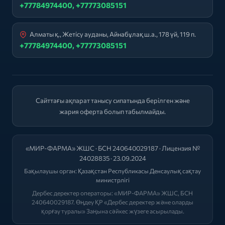
+77784974400, +77773085151
Алматы қ., Жетісу ауданы, Айнабұлақ ш.а., 178 үй, 119 п.
+77784974400, +77773085151
Сайттағы ақпарат танысу сипатында берілген және
жария оферта болып табылмайды.
«МИР-ФАРМА» ЖШС · БСН 240640029187 · Лицензия №
24028835 · 23.09.2024
Бақылаушы орган:
Қазақстан Республикасы Денсаулық сақтау
министрлігі
Дербес деректер операторы: «МИР-ФАРМА» ЖШС, БСН
240640029187. Өңдеу ҚР «Дербес деректер және оларды
қорғау туралы» Заңына сәйкес жүзеге асырылады.