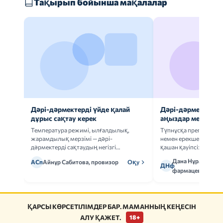
Тақырып бойынша мақалалар
Дәрі-дәрмектерді үйде қалай
Дәрі-дәрмек анал
дұрыс сақтау керек
аңыздар мен шын
Температура режимі, ылғалдылық,
Түпнұсқа препаратта
жарамдылық мерзімі — дәрі-
немен ерекшеленеді 
дәрмектерді сақтаудың негізгі
қашан қауіпсіз.
ережелерін талдаймыз.
Дана Нұрмұханов
АСп
Айнұр Сабитова, провизор
Оқу
ДНф
фармацевт
ҚАРСЫ КӨРСЕТІЛІМДЕР БАР. МАМАННЫҢ КЕҢЕСІН
АЛУ ҚАЖЕТ.
18+