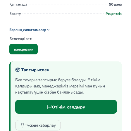
Қаптамада
50 дана
Босату
Рецептсіз
Барлық сипаттамалар
Белсенді зат:
панкреатин
📦 Тапсырыспен
Бұл тауарға тапсырыс беруге болады. Өтінім
қалдырыңыз, менеджеріміз мерзімі мен құнын
нақтылау үшін сізбен байланысады.
Өтінім қалдыру
Түскені хабарлау