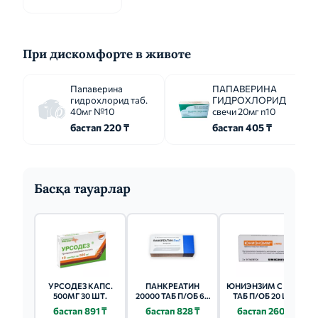
При дискомфорте в животе
Папаверина
ПАПАВЕРИНА
гидрохлорид таб.
ГИДРОХЛОРИД
40мг №10
свечи 20мг n10
бастап 220 ₸
бастап 405 ₸
Басқа тауарлар
УРСОДЕЗ КАПС.
ПАНКРЕАТИН
ЮНИЭНЗИМ С МПС
500МГ 30 ШТ.
20000 ТАБ П/ОБ 60
ТАБ П/ОБ 20 ШТ.
ШТ.
бастап 891 ₸
бастап 828 ₸
бастап 260 ₸