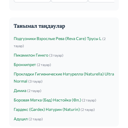
Танымал таңдаулар
Подгузники Взрослые Рева (Reva Care) Трусы L
(2
тауар)
Пикамилон Гинкго
(3 тауар)
Бронхипрет
(2 тауар)
Прокладки Гигиенические Натурелла (Naturella) Ultra
Normal
(3 тауар)
Димиа
(2 тауар)
Боровая Матка (Бад) Настойка (Фл.)
(2 тауар)
Гардекс (Gardex) Натурин (Naturin)
(2 тауар)
Адуцил
(2 тауар)