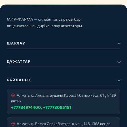
МИР-ФАРМА — онлайн тапсырысы бар
лицензияланған дәріханалар агрегаторы.
ШАРЛАУ
ҚҰЖАТТАР
БАЙЛАНЫС
Алматы қ., Алмалы ауданы, Қарасай батыр көш., 61 үй, 139
пәтер
+77784974400, +77773085151
Алматы қ., Ермек Серкебаев даңғылы, 146, 1368 кеңсе