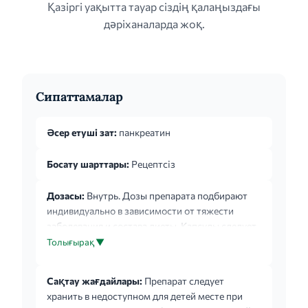
Қазіргі уақытта тауар сіздің қалаңыздағы
дәріханаларда жоқ.
Сипаттамалар
Әсер етуші зат:
панкреатин
Босату шарттары:
Рецептсіз
Дозасы:
Внутрь. Дозы препарата подбирают
индивидуально в зависимости от тяжести
заболевания и состава диеты. Капсулы следует
принимать во время или сразу после каждого
Толығырақ ▼
приема пищи (в т.ч. легкой закуски),
проглатывать целиком, не разламывать и не
Сақтау жағдайлары:
Препарат следует
разжевывать, запивая достаточным
хранить в недоступном для детей месте при
количеством жидкости, При затрудненном