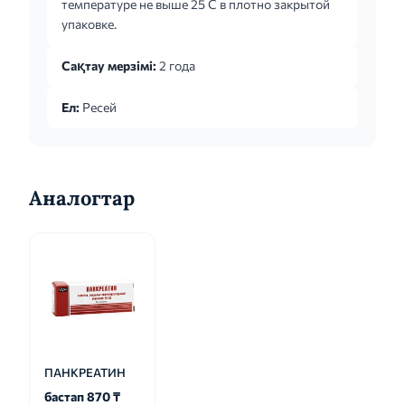
температуре не выше 25 C в плотно закрытой
глотании (например, у маленьких детей или
упаковке.
пациентов пожилого возраста) капсулы
осторожно вскрывают, а минимикросферы
Сақтау мерзімі:
2 года
добавляют к мягкой пище, не требующей
пережевывания и имеющей кислый ...
Ел:
Ресей
Аналогтар
ПАНКРЕАТИН
бастап 870 ₸