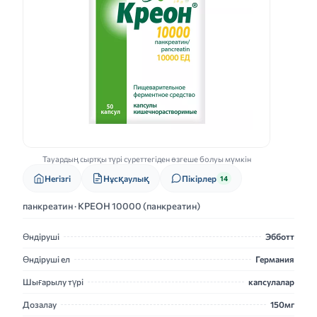
Тауардың сыртқы түрі суреттегіден өзгеше болуы мүмкін
Нұсқаулық
Негізгі
Пікірлер
14
панкреатин · КРЕОН 10000 (панкреатин)
Өндіруші
Эбботт
Өндіруші ел
Германия
Шығарылу түрі
капсулалар
Дозалау
150мг