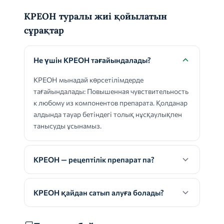
КРЕОН туралы жиі қойылатын
сұрақтар
Не үшін КРЕОН тағайындалады?
КРЕОН мынадай көрсетілімдерде
тағайындалады: Повышенная чувствительность
к любому из компонентов препарата. Қолданар
алдында тауар бетіндегі толық нұсқаулықпен
танысуды ұсынамыз.
КРЕОН — рецептілік препарат па?
КРЕОН қайдан сатып алуға болады?