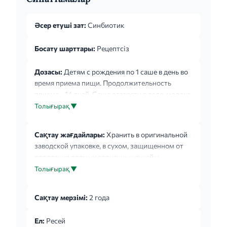
Әсер етуші зат:
Синбиотик
Босату шарттары:
Рецептсіз
Дозасы:
Детям с рождения по 1 саше в день во
время приема пищи. Продолжительность
приема - 14 дней. Саше развести в воде, молоке,
соке, можно добавить в детское питание. Не
Толығырақ ▼
разводить в горячих продуктах с температурой
более 35С.
Сақтау жағдайлары:
Хранить в оригинальной
заводской упаковке, в сухом, защищенном от
попадания прямых солнечных лучей и
недоступном для детей месте, при температуре
Толығырақ ▼
не выше +25С.
Сақтау мерзімі:
2 года
Ел:
Ресей