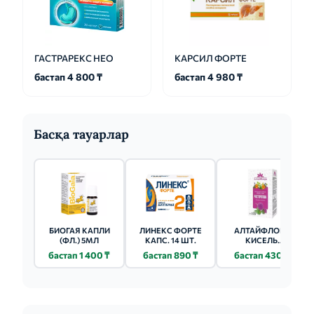
ГАСТРАРЕКС НЕО
КАРСИЛ ФОРТЕ
бастап 4 800 ₸
бастап 4 980 ₸
Басқа тауарлар
БИОГАЯ КАПЛИ
ЛИНЕКС ФОРТЕ
АЛТАЙФЛОРА
(ФЛ.) 5МЛ
КАПС. 14 ШТ.
КИСЕЛЬ
ОЧИЩАЮЩИЙ
бастап 1 400 ₸
бастап 890 ₸
бастап 430 ₸
250Г