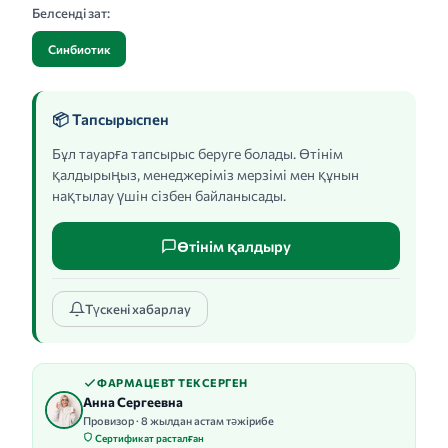
Белсенді зат:
Синбиотик
📦 Тапсырыспен
Бұл тауарға тапсырыс беруге болады. Өтінім
қалдырыңыз, менеджеріміз мерзімі мен құнын
нақтылау үшін сізбен байланысады.
Өтінім қалдыру
Түскені хабарлау
ФАРМАЦЕВТ ТЕКСЕРГЕН
Анна Сергеевна
Провизор · 8 жылдан астам тәжірибе
Сертификат расталған