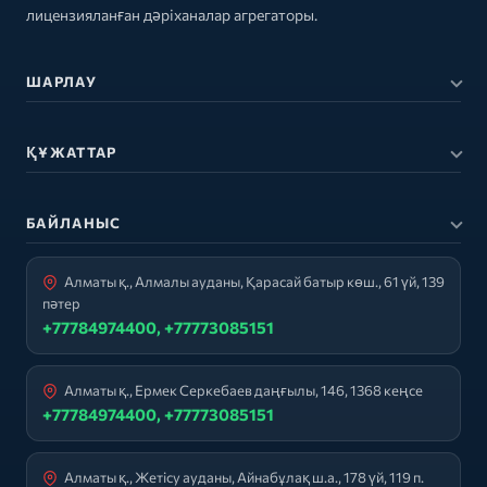
лицензияланған дәріханалар агрегаторы.
ШАРЛАУ
ҚҰЖАТТАР
БАЙЛАНЫС
Алматы қ., Алмалы ауданы, Қарасай батыр көш., 61 үй, 139
пәтер
+77784974400, +77773085151
Алматы қ., Ермек Серкебаев даңғылы, 146, 1368 кеңсе
+77784974400, +77773085151
Алматы қ., Жетісу ауданы, Айнабұлақ ш.а., 178 үй, 119 п.