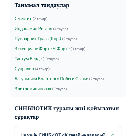
Танымал таңдаулар
Смектит
(2 тауар)
Индапамид Ретард
(4 тауар)
Пустырник Трава (Кор.)
(2 тауар)
Эссенциале Форте Н Форте
(3 тауар)
Тантум Верде
(19 тауар)
Супрадин
(4 тауар)
Багульника Болотного Побеги Сырье
(2 тауар)
Эритромициновая
(3 тауар)
СИНБИОТИК туралы жиі қойылатын
сұрақтар
Не үшін СИНБИОТИК тағайындалады?