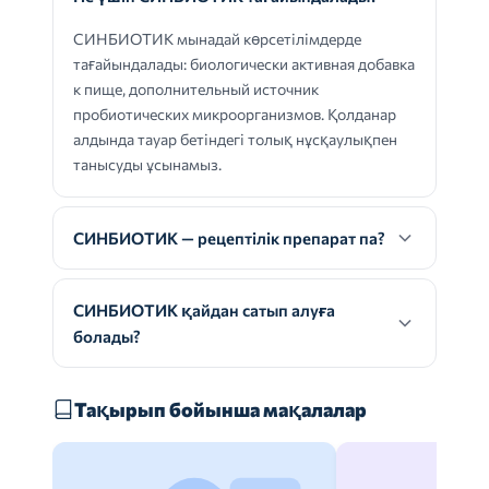
СИНБИОТИК мынадай көрсетілімдерде
тағайындалады: биологически активная добавка
к пище, дополнительный источник
пробиотических микроорганизмов. Қолданар
алдында тауар бетіндегі толық нұсқаулықпен
танысуды ұсынамыз.
СИНБИОТИК — рецептілік препарат па?
СИНБИОТИК қайдан сатып алуға
болады?
Тақырып бойынша мақалалар