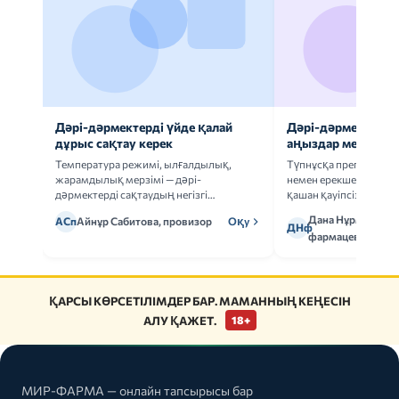
Дәрі-дәрмектерді үйде қалай
Дәрі-дәрмек анал
дұрыс сақтау керек
аңыздар мен шын
Температура режимі, ылғалдылық,
Түпнұсқа препаратта
жарамдылық мерзімі — дәрі-
немен ерекшеленеді 
дәрмектерді сақтаудың негізгі
қашан қауіпсіз.
ережелерін талдаймыз.
Дана Нұрмұханов
АСп
Айнұр Сабитова, провизор
Оқу
ДНф
фармацевт
ҚАРСЫ КӨРСЕТІЛІМДЕР БАР. МАМАННЫҢ КЕҢЕСІН
АЛУ ҚАЖЕТ.
18+
МИР-ФАРМА — онлайн тапсырысы бар