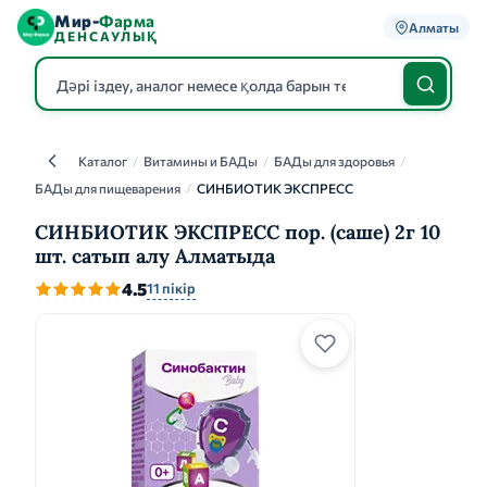
Мир-
Фарма
Алматы
ДЕНСАУЛЫҚ
Каталог
/
Витамины и БАДы
/
БАДы для здоровья
/
Каталог
БАДы для пищеварения
/
СИНБИОТИК ЭКСПРЕСС
СИНБИОТИК ЭКСПРЕСС пор. (саше) 2г 10
шт. сатып алу Алматыда
4.5
11 пікір