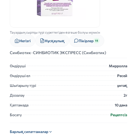
Тауардың сыртқы түрі суреттегіден өзгеше болуы мүмкін
Нұсқаулық
Негізгі
Пікірлер
11
Синбиотик · СИНБИОТИК ЭКСПРЕСС (Синбиотик)
Өндіруші
Мирролла
Өндіруші ел
Ресей
Шығарылу түрі
ұнтақ
Дозалау
2г
Қаптамада
10 дана
Босату
Рецептсіз
Барлық сипаттамалар