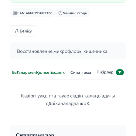
EAN: 4660295682372
Мерзімі: 2 года
Бөлісу
Восстановление микрофлоры кишечника.
Пікірлер
Бағалар мен қолжетімділік
Сипаттама
11
Қазіргі уақытта тауар сіздің қалаңыздағы
дәріханаларда жоқ.
Сипаттамалар