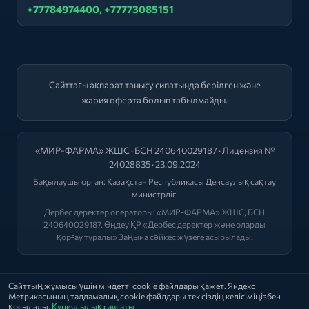
+77784974400, +77773085151
Сайттағы ақпарат танысу сипатында берілген және
жария оферта болып табылмайды.
«МИР-ФАРМА» ЖШС · БСН 240640029187 · Лицензия №
24028835 · 23.09.2024
Бақылаушы орган:
Қазақстан Республикасы Денсаулық сақтау
министрлігі
Дербес деректер операторы: «МИР-ФАРМА» ЖШС, БСН
240640029187. Өңдеу ҚР «Дербес деректер және оларды
қорғау туралы» Заңына сәйкес жүзеге асырылады.
2026 © "МИР-ФАРМА"
Сайттың жұмысы үшін міндетті cookie файлдары қажет. Яндекс
Метрикасының талдамалық cookie файлдары тек сіздің келісіміңізбен
Саясат
|
Оферта
|
Лицензиялар
қосылады.
Құпиялылық саясаты