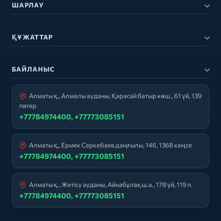
ШАРЛАУ
ҚҰЖАТТАР
БАЙЛАНЫС
Алматы қ., Алмалы ауданы, Қарасай батыр көш., 61 үй, 139
пәтер
+77784974400, +77773085151
Алматы қ., Ермек Серкебаев даңғылы, 146, 1368 кеңсе
+77784974400, +77773085151
Алматы қ., Жетісу ауданы, Айнабұлақ ш.а., 178 үй, 119 п.
+77784974400, +77773085151