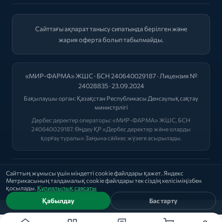
Сайттағы ақпарат танысу сипатында берілген және
жария оферта болып табылмайды.
«МИР-ФАРМА» ЖШС · БСН 240640029187 · Лицензия №
24028835 · 23.09.2024
Бақылаушы орган:
Қазақстан Республикасы Денсаулық сақтау
министрлігі
Дербес деректер операторы: «МИР-ФАРМА» ЖШС, БСН
240640029187. Өңдеу ҚР «Дербес деректер және оларды
қорғау туралы» Заңына сәйкес жүзеге асырылады.
2026 © "МИР-ФАРМА"
Сайттың жұмысы үшін міндетті cookie файлдары қажет. Яндекс
Метрикасының талдамалық cookie файлдары тек сіздің келісіміңізбен
Саясат
|
Оферта
|
Лицензиялар
қосылады.
Құпиялылық саясаты
Қабылдау
Бас тарту