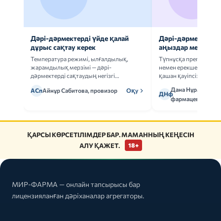
Дәрі-дәрмектерді үйде қалай
Дәрі-дәрмек анал
дұрыс сақтау керек
аңыздар мен шын
Температура режимі, ылғалдылық,
Түпнұсқа препаратта
жарамдылық мерзімі — дәрі-
немен ерекшеленеді 
дәрмектерді сақтаудың негізгі
қашан қауіпсіз.
ережелерін талдаймыз.
Дана Нұрмұханов
АСп
Айнұр Сабитова, провизор
Оқу
ДНф
фармацевт
ҚАРСЫ КӨРСЕТІЛІМДЕР БАР. МАМАННЫҢ КЕҢЕСІН
АЛУ ҚАЖЕТ.
18+
МИР-ФАРМА — онлайн тапсырысы бар
лицензияланған дәріханалар агрегаторы.