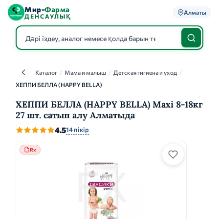
Мир-
Фарма
Алматы
ДЕНСАУЛЫҚ
Каталог
/
Мама и малыш
/
Детская гигиена и уход
/
Каталог
ХЕППИ БЕЛЛА (HAPPY BELLA)
ХЕППИ БЕЛЛА (HAPPY BELLA) Maxi 8-18кг
27 шт. сатып алу Алматыда
4.5
14 пікір
Rx