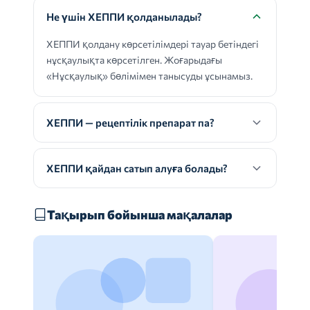
Не үшін ХЕППИ қолданылады?
ХЕППИ қолдану көрсетілімдері тауар бетіндегі
нұсқаулықта көрсетілген. Жоғарыдағы
«Нұсқаулық» бөлімімен танысуды ұсынамыз.
ХЕППИ — рецептілік препарат па?
ХЕППИ қайдан сатып алуға болады?
Тақырып бойынша мақалалар