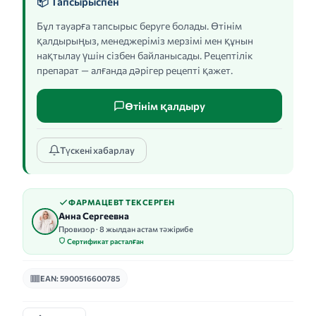
📦 Тапсырыспен
Бұл тауарға тапсырыс беруге болады. Өтінім
қалдырыңыз, менеджеріміз мерзімі мен құнын
нақтылау үшін сізбен байланысады. Рецептілік
препарат — алғанда дәрігер рецепті қажет.
Өтінім қалдыру
Түскені хабарлау
ФАРМАЦЕВТ ТЕКСЕРГЕН
Анна Сергеевна
Провизор · 8 жылдан астам тәжірибе
Сертификат расталған
EAN: 5900516600785