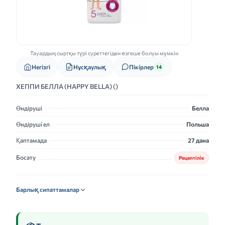
Тауардың сыртқы түрі суреттегіден өзгеше болуы мүмкін
Нұсқаулық
Негізгі
Пікірлер
14
ХЕППИ БЕЛЛА (HAPPY BELLA) ()
Өндіруші
Белла
Өндіруші ел
Польша
Қаптамада
27 дана
Босату
Рецептілік
Барлық сипаттамалар