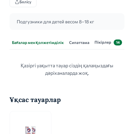
Бөлісу
Подгузники для детей весом 8–18 кг
Пікірлер
Бағалар мен қолжетімділік
Сипаттама
14
Қазіргі уақытта тауар сіздің қалаңыздағы
дәріханаларда жоқ.
Ұқсас тауарлар