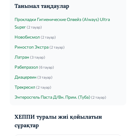
Танымал таңдаулар
Прокладки Гигиенические Олвейз (Always) Ultra
Super
(2 тауар)
Новобисмол
(2 тауар)
Риностоп Экстра
(2 тауар)
Латран
(3 тауар)
Рабепразол
(6 тауар)
Диацереин
(3 тауар)
Трекресил
(2 тауар)
Энтеросгель Паста Д/Вн. Прим. (Туба)
(2 тауар)
ХЕППИ туралы жиі қойылатын
сұрақтар