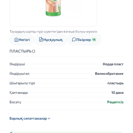
Тауардың сыртқы түрі суреттегіден өзгеше болуы мүмкін
Нұсқаулық
Негізгі
Пікірлер
15
ПЛАСТЫРЬ ()
Өндіруші
Норде пласт
Өндіруші ел
Великобритания
Шығарылу түрі
пластырь
Қаптамада
10 дана
Босату
Рецептсіз
Барлық сипаттамалар