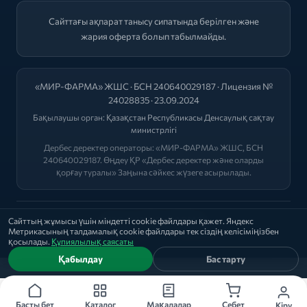
Сайттағы ақпарат танысу сипатында берілген және
жария оферта болып табылмайды.
«МИР-ФАРМА» ЖШС · БСН 240640029187 · Лицензия №
24028835 · 23.09.2024
Бақылаушы орган:
Қазақстан Республикасы Денсаулық сақтау
министрлігі
Дербес деректер операторы: «МИР-ФАРМА» ЖШС, БСН
240640029187. Өңдеу ҚР «Дербес деректер және оларды
қорғау туралы» Заңына сәйкес жүзеге асырылады.
2026 © "МИР-ФАРМА"
Сайттың жұмысы үшін міндетті cookie файлдары қажет. Яндекс
Метрикасының талдамалық cookie файлдары тек сіздің келісіміңізбен
Саясат
|
Оферта
|
Лицензиялар
қосылады.
Құпиялылық саясаты
Қабылдау
Бас тарту
Басты бет
Каталог
Мақалалар
Себет
Кіру