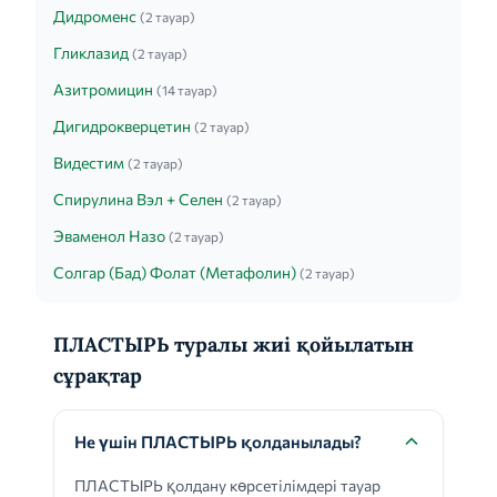
Дидроменс
(2 тауар)
Гликлазид
(2 тауар)
Азитромицин
(14 тауар)
Дигидрокверцетин
(2 тауар)
Видестим
(2 тауар)
Спирулина Вэл + Селен
(2 тауар)
Эваменол Назо
(2 тауар)
Солгар (Бад) Фолат (Метафолин)
(2 тауар)
ПЛАСТЫРЬ туралы жиі қойылатын
сұрақтар
Не үшін ПЛАСТЫРЬ қолданылады?
ПЛАСТЫРЬ қолдану көрсетілімдері тауар