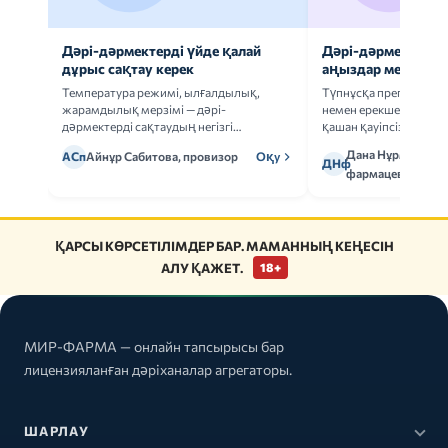
Дәрі-дәрмектерді үйде қалай
Дәрі-дәрмек анал
дұрыс сақтау керек
аңыздар мен шын
Температура режимі, ылғалдылық,
Түпнұсқа препаратта
жарамдылық мерзімі — дәрі-
немен ерекшеленеді 
дәрмектерді сақтаудың негізгі
қашан қауіпсіз.
ережелерін талдаймыз.
Дана Нұрмұханов
АСп
Айнұр Сабитова, провизор
Оқу
ДНф
фармацевт
ҚАРСЫ КӨРСЕТІЛІМДЕР БАР. МАМАННЫҢ КЕҢЕСІН
АЛУ ҚАЖЕТ.
18+
МИР-ФАРМА — онлайн тапсырысы бар
лицензияланған дәріханалар агрегаторы.
ШАРЛАУ