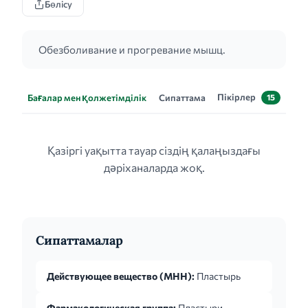
Бөлісу
Обезболивание и прогревание мышц.
Пікірлер
Бағалар мен қолжетімділік
Сипаттама
15
Қазіргі уақытта тауар сіздің қалаңыздағы
дәріханаларда жоқ.
Сипаттамалар
Действующее вещество (МНН):
Пластырь
Фармакологическая группа:
Пластыри