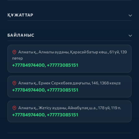
ҚҰЖАТТАР
БАЙЛАНЫС
Алматы қ., Алмалы ауданы, Қарасай батыр көш., 61 үй, 139
пәтер
+77784974400, +77773085151
Алматы қ., Ермек Серкебаев даңғылы, 146, 1368 кеңсе
+77784974400, +77773085151
Алматы қ., Жетісу ауданы, Айнабұлақ ш.а., 178 үй, 119 п.
+77784974400, +77773085151