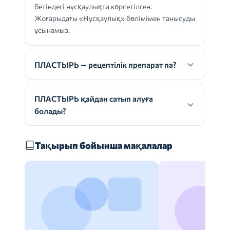
бетіндегі нұсқаулықта көрсетілген.
Жоғарыдағы «Нұсқаулық» бөлімімен танысуды
ұсынамыз.
ПЛАСТЫРЬ — рецептілік препарат па?
ПЛАСТЫРЬ қайдан сатып алуға
болады?
Тақырып бойынша мақалалар