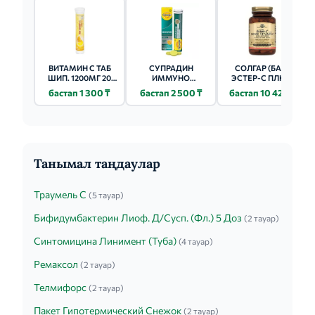
ВИТАМИН С ТАБ
СУПРАДИН
СОЛГАР (БАД)
ШИП. 1200МГ 20
ИММУНО
ЭСТЕР-С ПЛЮС
ШТ.
ВИТАМИН С ТАБ
ВИТАМИН С КАПС.
бастап 1 300 ₸
бастап 2 500 ₸
бастап 10 420 ₸
ШИП. 15 ШТ.
50 ШТ.
Танымал таңдаулар
Траумель С
(5 тауар)
Бифидумбактерин Лиоф. Д/Сусп. (Фл.) 5 Доз
(2 тауар)
Синтомицина Линимент (Туба)
(4 тауар)
Ремаксол
(2 тауар)
Телмифорс
(2 тауар)
Пакет Гипотермический Снежок
(2 тауар)