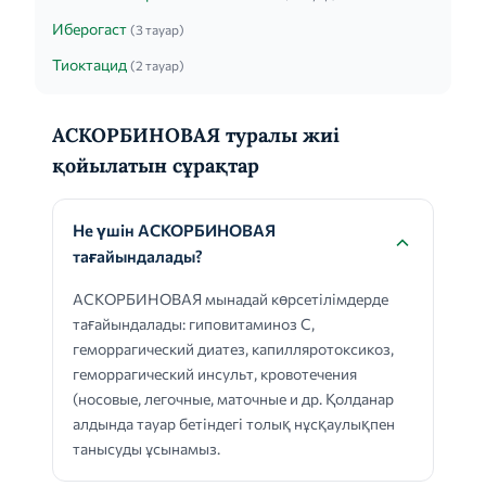
Иберогаст
(3 тауар)
Тиоктацид
(2 тауар)
АСКОРБИНОВАЯ туралы жиі
қойылатын сұрақтар
Не үшін АСКОРБИНОВАЯ
тағайындалады?
АСКОРБИНОВАЯ мынадай көрсетілімдерде
тағайындалады: гиповитаминоз С,
геморрагический диатез, капилляротоксикоз,
геморрагический инсульт, кровотечения
(носовые, легочные, маточные и др. Қолданар
алдында тауар бетіндегі толық нұсқаулықпен
танысуды ұсынамыз.