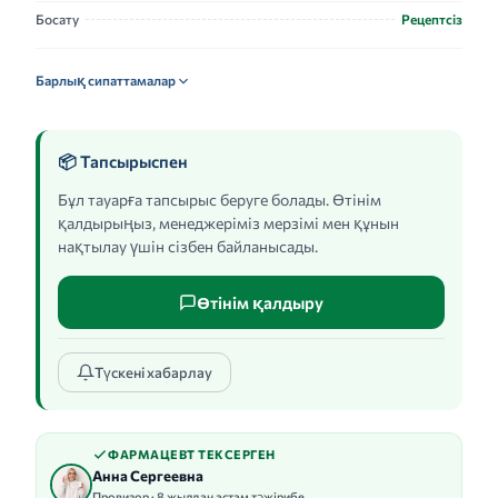
Босату
Рецептсіз
Барлық сипаттамалар
📦 Тапсырыспен
Бұл тауарға тапсырыс беруге болады. Өтінім
қалдырыңыз, менеджеріміз мерзімі мен құнын
нақтылау үшін сізбен байланысады.
Өтінім қалдыру
Түскені хабарлау
ФАРМАЦЕВТ ТЕКСЕРГЕН
Анна Сергеевна
Провизор · 8 жылдан астам тәжірибе