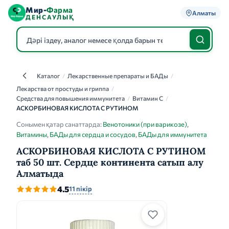
Мир-
Фарма
Алматы
ДЕНСАУЛЫҚ
Каталог
/
Лекарственные препараты и БАДы
/
Каталог
Лекарства от простуды и гриппа
/
Средства для повышения иммунитета
/
Витамин C
/
АСКОРБИНОВАЯ КИСЛОТА С РУТИНОМ
Сонымен қатар санаттарда:
Венотоники (при варикозе)
,
Витамины
,
БАДы для сердца и сосудов
,
БАДы для иммунитета
АСКОРБИНОВАЯ КИСЛОТА С РУТИНОМ
таб 50 шт. Сердце континента сатып алу
Алматыда
4.5
11 пікір