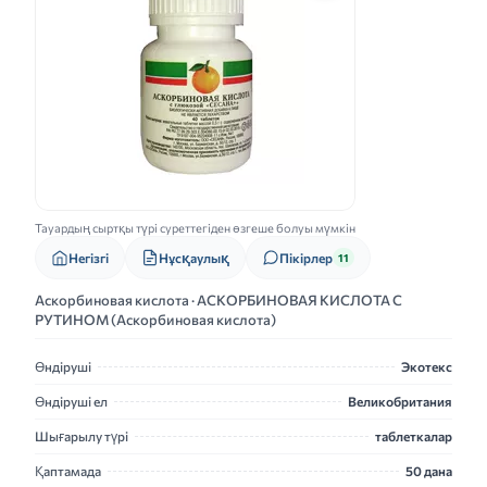
Тауардың сыртқы түрі суреттегіден өзгеше болуы мүмкін
Нұсқаулық
Негізгі
Пікірлер
11
Аскорбиновая кислота · АСКОРБИНОВАЯ КИСЛОТА С
РУТИНОМ (Аскорбиновая кислота)
Өндіруші
Экотекс
Өндіруші ел
Великобритания
Шығарылу түрі
таблеткалар
Қаптамада
50 дана