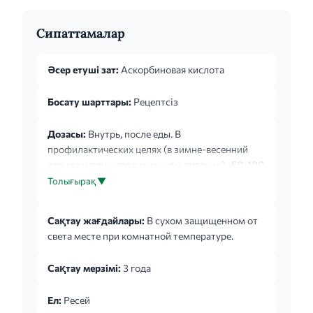
Сипаттамалар
Әсер етуші зат:
Аскорбиновая кислота
Босату шарттары:
Рецептсіз
Дозасы:
Внутрь, после еды. В
профилактических целях (в зимне-весенний
период и при неполноценном питании) -50-100
мг/сут (детям - 25 мг/сут), при беременности и
Толығырақ ▼
кормлении грудью - 300 мг/сут в течение 10-15
дней, далее -по 100 мг/сут; в лечебных целях -
Сақтау жағдайлары:
В сухом защищенном от
100-200 мг/сут (детям - 50-100 мг/сут).
света месте при комнатной температуре.
Сақтау мерзімі:
3 года
Ел:
Ресей