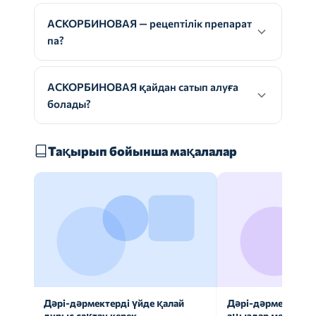
АСКОРБИНОВАЯ — рецептілік препарат
па?
АСКОРБИНОВАЯ қайдан сатып алуға
болады?
Тақырып бойынша мақалалар
Дәрі-дәрмектерді үйде қалай
Дәрі-дәрмек анал
дұрыс сақтау керек
аңыздар мен шын