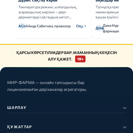
Температура режимі, ылғалдылық,
Түпнұсқа препаратта
жарамдылық мерзімі — дәрі-
немен ерекшеленеді 
дәрмектерді сақтаудың негізгі
қашан қауіпсіз.
ережелерін талдаймыз.
Дана Нұрмұханов
АСп
Айнұр Сабитова, провизор
Оқу
ДНф
фармацевт
ҚАРСЫ КӨРСЕТІЛІМДЕР БАР. МАМАННЫҢ КЕҢЕСІН
АЛУ ҚАЖЕТ.
18+
МИР-ФАРМА — онлайн тапсырысы бар
лицензияланған дәріханалар агрегаторы.
ШАРЛАУ
ҚҰЖАТТАР