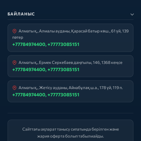
БАЙЛАНЫС
Алматы қ., Алмалы ауданы, Қарасай батыр көш., 61 үй, 139
пәтер
+77784974400, +77773085151
Алматы қ., Ермек Серкебаев даңғылы, 146, 1368 кеңсе
+77784974400, +77773085151
Алматы қ., Жетісу ауданы, Айнабұлақ ш.а., 178 үй, 119 п.
+77784974400, +77773085151
Сайттағы ақпарат танысу сипатында берілген және
жария оферта болып табылмайды.