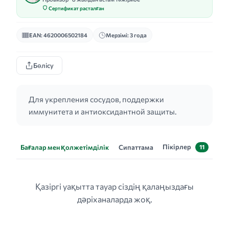
Сертификат расталған
EAN: 4620006502184
Мерзімі: 3 года
Бөлісу
Для укрепления сосудов, поддержки
иммунитета и антиоксидантной защиты.
Пікірлер
Бағалар мен қолжетімділік
Сипаттама
11
Қазіргі уақытта тауар сіздің қалаңыздағы
дәріханаларда жоқ.