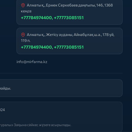
Алматы қ., Ермек Серкебаев даңғылы, 146, 1368
кеңсе
+77784974400, +77773085151
Алматы қ., Жетісу ауданы, Айнабұлақ ш.а., 178 үй,
119 п.
+77784974400, +77773085151
info@mirfarma.kz
майды.
024
уралы» Заңына сәйкес жүзеге асырылады.