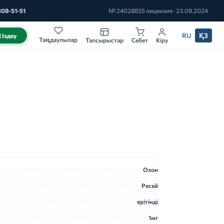
308-51-51
№ 24028835 лицензия · 23.09.2024
RU
ҚЗ
Іздеу
Таңдаулылар
Тапсырыстар
Себет
Кіру
Озон
Ресей
ерітінді
1мг