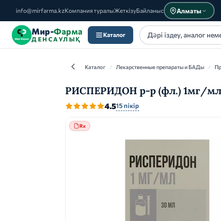
Алматы
info@mirfarma.kz
Компания туралы
Жеткізу
Байланыс
Мир-
Фарма
Каталог
ДЕНСАУЛЫҚ
Каталог
/
Лекарственные препараты и БАДы
/
Пр
РИСПЕРИДОН р-р (фл.) 1мг/мл 
4.5
15 пікір
Каталог
Rx