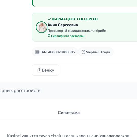
ФАРМАЦЕВТ ТЕКСЕРГЕН
Анна Сергеевна
Провизор · 8 жылдан астам тәжірибе
Сертификат расталған
EAN: 4680020180805
Мерзімі: 3 года
Бөлісу
ярных расстройств.
Сипаттама
Қазіргі уақытта тауар сіздің қалаңыздағы дәріханаларда жоқ.