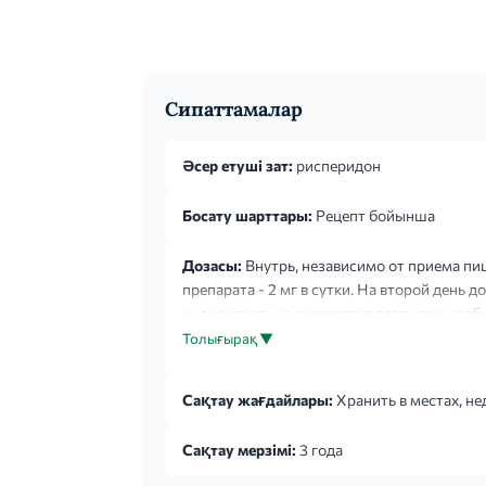
Сипаттамалар
Әсер етуші зат:
рисперидон
Босату шарттары:
Рецепт бойынша
Дозасы:
Внутрь, независимо от приема пищ
препарата - 2 мг в сутки. На второй день 
индивидуально скорректировать при необх
медленное повышение дозы и более низки
Толығырақ ▼
Сақтау жағдайлары:
Хранить в местах, не
Сақтау мерзімі:
3 года