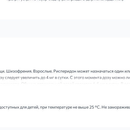
и. Шизофрения. Взрослые. Рисперидон может назначаться один или 
дозу следует увеличить до 4 мг в сутки. С этого момента дозу можно 
одимости. Обычно оптимальной дозой является 4-6 мг в сутки. В ря
е начальная и поддерживающая дозы. Дозы выш...
доступных для детей, при температуре не выше 25 °С. Не заморажива