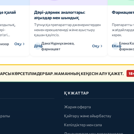
де қалай
Дәрі-дәрмек аналогтары:
Фармацевт
аңыздар мен шындық
ғалдылық,
Түпнұсқа препараттар дженериктерден
Препаратты 
рі-
немен ерекшеленеді және ауыстыру
жағдайларда 
гізгі
қашан қауіпсіз.
керек.
Дана Нұрмұханова,
Елена К
визор
Оқу
ДНф
Оқу
ЕКкф
фармацевт
фармако
АРСЫ КӨРСЕТІЛІМДЕР БАР. МАМАННЫҢ КЕҢЕСІН АЛУ ҚАЖЕТ.
18
ҚҰЖАТТАР
Жария оферта
уралы
Қайтару және айырбастау
Кепілдіктер мен сапа
Лицензиялар мен деректемелер