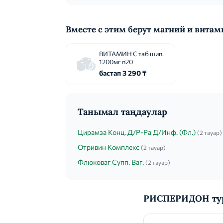
Вместе с этим берут магний и вита
ВИТАМИН С таб шип.
1200мг n20
бастап 3 290 ₸
Танымал таңдаулар
Цирамза Конц. Д/Р-Ра Д/Инф. (Фл.)
(2 тауар)
Отривин Комплекс
(2 тауар)
Флюковаг Супп. Ваг.
(2 тауар)
РИСПЕРИДОН тур