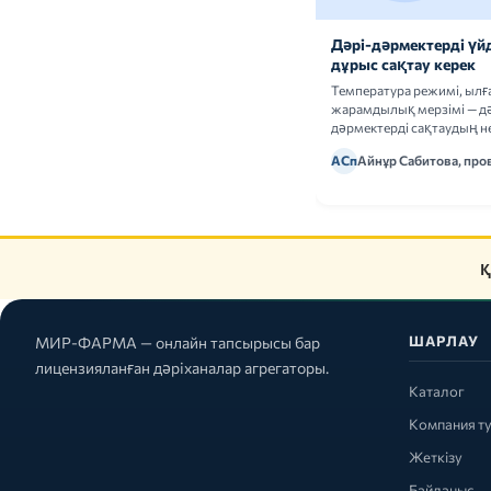
Дәрі-дәрмектерді үй
дұрыс сақтау керек
Температура режимі, ыл
жарамдылық мерзімі — дә
дәрмектерді сақтаудың не
ережелерін талдаймыз.
АСп
Айнұр Сабитова, про
Қ
ШАРЛАУ
МИР-ФАРМА — онлайн тапсырысы бар
лицензияланған дәріханалар агрегаторы.
Каталог
Компания т
Жеткізу
Байланыс