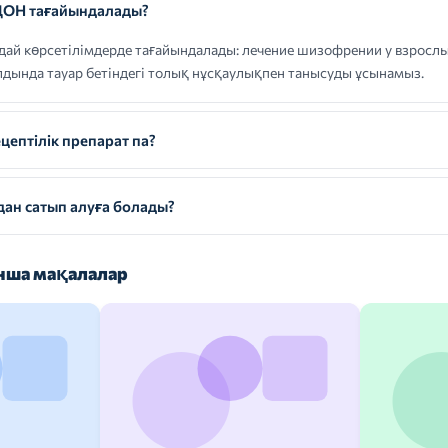
ОН тағайындалады?
көрсетілімдерде тағайындалады: лечение шизофрении у взрослых 
алдында тауар бетіндегі толық нұсқаулықпен танысуды ұсынамыз.
птілік препарат па?
н сатып алуға болады?
ша мақалалар