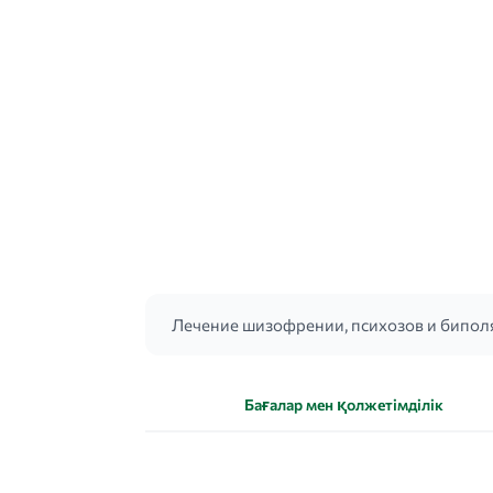
Лечение шизофрении, психозов и бипол
Бағалар мен қолжетімділік