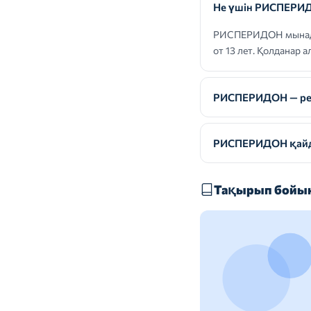
Не үшін РИСПЕРИД
РИСПЕРИДОН мынадай 
от 13 лет. Қолданар 
РИСПЕРИДОН — реце
РИСПЕРИДОН қайда
Тақырып бойын