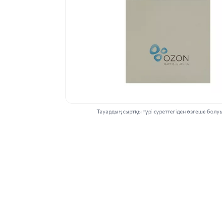
Тауардың сыртқы түрі суреттегіден өзгеше болу