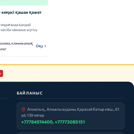
 кеңесі қашан қажет
Витаминдер мен БАҚ: сау
адамдарға керек пе
таңдағанда қандай
Витамин кешендерін қабылдаудың
кәсіби көмекке жүгіну
пайдасы мен тәуекелдері туралы ғылыми
деректерді талдаймыз.
озлова, клиникалық
Мадина Ержанова,
Оқу
МЕн
Оқу
лог
нутрициолог
+
БАЙЛАНЫС
Алматы қ., Алмалы ауданы, Қарасай батыр көш., 61
үй, 139 пәтер
+77784974400, +77773085151