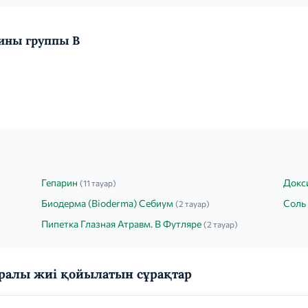
мины группы B
Гепарин
Докс
(11 тауар)
Биодерма (Bioderma) Себиум
Соль 
(2 тауар)
Пипетка Глазная Атравм. В Футляре
(2 тауар)
алы жиі қойылатын сұрақтар