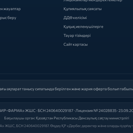
ен жауаптар
Құпиялылық саясаты
ырыс беру
ДДӨ келісімі
Құқық иеленушілерге
Тауар тізімдері
Сайт картасы
ағы ақпарат танысу сипатында берілген және жария оферта болып табыл
ИР-ФАРМА» ЖШС · БСН 240640029187 · Лицензия № 24028835 · 23.09.2
Бақылаушы орган:
Қазақстан Республикасы Денсаулық сақтау министрлігі
» ЖШС, БСН 240640029187. Өңдеу ҚР «Дербес деректер және оларды қорғау т