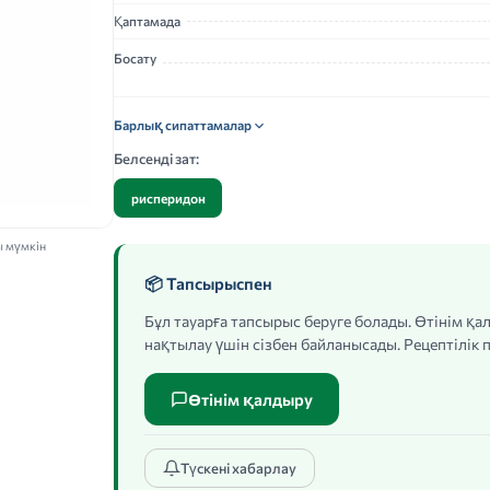
Қаптамада
Босату
Барлық сипаттамалар
Белсенді зат:
рисперидон
ы мүмкін
📦 Тапсырыспен
Бұл тауарға тапсырыс беруге болады. Өтінім қ
нақтылау үшін сізбен байланысады. Рецептілік п
Өтінім қалдыру
Түскені хабарлау