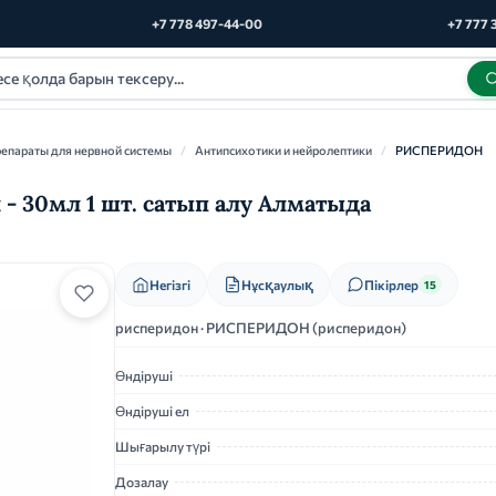
+7 778 497-44-00
+7 777 
епараты для нервной системы
/
Антипсихотики и нейролептики
/
РИСПЕРИДОН
- 30мл 1 шт. сатып алу Алматыда
Нұсқаулық
Негізгі
Пікірлер
15
рисперидон · РИСПЕРИДОН (рисперидон)
Өндіруші
Өндіруші ел
Шығарылу түрі
Дозалау