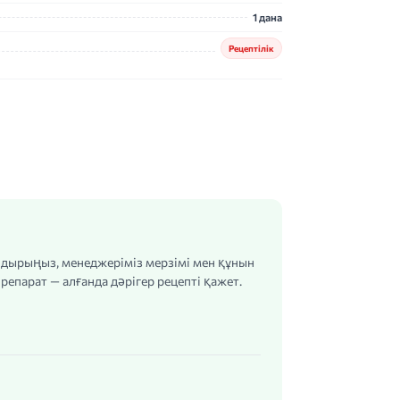
1 дана
Рецептілік
алдырыңыз, менеджеріміз мерзімі мен құнын
репарат — алғанда дәрігер рецепті қажет.