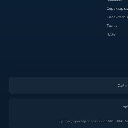
Сұрақтар м
Қалай тапс
Төлеу
Іздеу
Сайтт
«М
Дербес деректер операторы: «МИР-ФАРМА