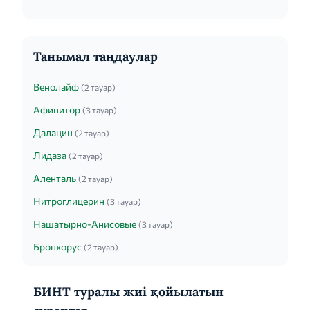
Танымал таңдаулар
Венолайф
(2 тауар)
Афинитор
(3 тауар)
Далацин
(2 тауар)
Лидаза
(2 тауар)
Аленталь
(2 тауар)
Нитроглицерин
(3 тауар)
Нашатырно-Анисовые
(3 тауар)
Бронхорус
(2 тауар)
БИНТ туралы жиі қойылатын