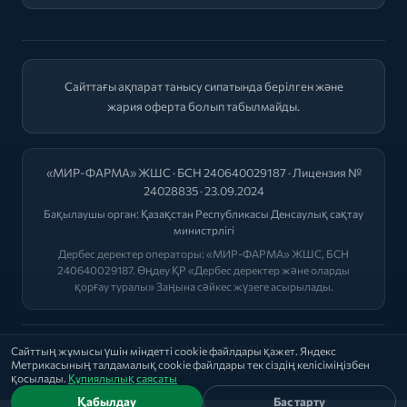
Сайттағы ақпарат танысу сипатында берілген және
жария оферта болып табылмайды.
«МИР-ФАРМА» ЖШС · БСН 240640029187 · Лицензия №
24028835 · 23.09.2024
Бақылаушы орган:
Қазақстан Республикасы Денсаулық сақтау
министрлігі
Дербес деректер операторы: «МИР-ФАРМА» ЖШС, БСН
240640029187. Өңдеу ҚР «Дербес деректер және оларды
қорғау туралы» Заңына сәйкес жүзеге асырылады.
2026 © "МИР-ФАРМА"
Сайттың жұмысы үшін міндетті cookie файлдары қажет. Яндекс
Метрикасының талдамалық cookie файлдары тек сіздің келісіміңізбен
Саясат
|
Оферта
|
Лицензиялар
қосылады.
Құпиялылық саясаты
Қабылдау
Бас тарту