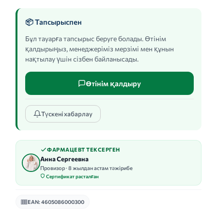
📦 Тапсырыспен
Бұл тауарға тапсырыс беруге болады. Өтінім
қалдырыңыз, менеджеріміз мерзімі мен құнын
нақтылау үшін сізбен байланысады.
Өтінім қалдыру
Түскені хабарлау
ФАРМАЦЕВТ ТЕКСЕРГЕН
Анна Сергеевна
Провизор · 8 жылдан астам тәжірибе
Сертификат расталған
EAN: 4605086000300