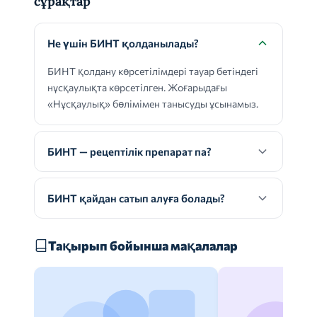
сұрақтар
Не үшін БИНТ қолданылады?
БИНТ қолдану көрсетілімдері тауар бетіндегі
нұсқаулықта көрсетілген. Жоғарыдағы
«Нұсқаулық» бөлімімен танысуды ұсынамыз.
БИНТ — рецептілік препарат па?
БИНТ қайдан сатып алуға болады?
Тақырып бойынша мақалалар