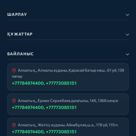
ШАРЛАУ
ҚҰЖАТТАР
БАЙЛАНЫС
Алматы қ., Алмалы ауданы, Қарасай батыр көш., 61 үй, 139
пәтер
+77784974400, +77773085151
Алматы қ., Ермек Серкебаев даңғылы, 146, 1368 кеңсе
+77784974400, +77773085151
Алматы қ., Жетісу ауданы, Айнабұлақ ш.а., 178 үй, 119 п.
+77784974400, +77773085151