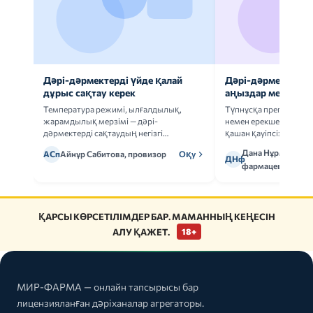
Дәрі-дәрмектерді үйде қалай
Дәрі-дәрмек анал
дұрыс сақтау керек
аңыздар мен шын
Температура режимі, ылғалдылық,
Түпнұсқа препаратта
жарамдылық мерзімі — дәрі-
немен ерекшеленеді 
дәрмектерді сақтаудың негізгі
қашан қауіпсіз.
ережелерін талдаймыз.
Дана Нұрмұханов
АСп
Айнұр Сабитова, провизор
Оқу
ДНф
фармацевт
ҚАРСЫ КӨРСЕТІЛІМДЕР БАР. МАМАННЫҢ КЕҢЕСІН
АЛУ ҚАЖЕТ.
18+
МИР-ФАРМА — онлайн тапсырысы бар
лицензияланған дәріханалар агрегаторы.