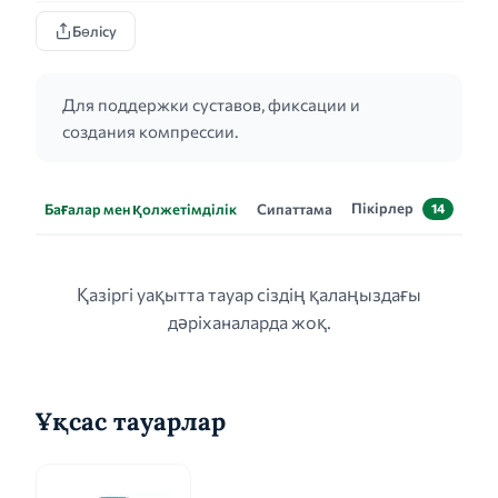
Бөлісу
Для поддержки суставов, фиксации и
создания компрессии.
Пікірлер
Бағалар мен қолжетімділік
Сипаттама
14
Қазіргі уақытта тауар сіздің қалаңыздағы
дәріханаларда жоқ.
Ұқсас тауарлар