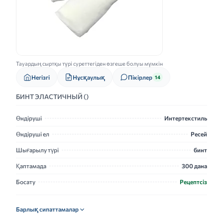
Тауардың сыртқы түрі суреттегіден өзгеше болуы мүмкін
Нұсқаулық
Негізгі
Пікірлер
14
БИНТ ЭЛАСТИЧНЫЙ ()
Өндіруші
Интертекстиль
Өндіруші ел
Ресей
Шығарылу түрі
бинт
Қаптамада
300 дана
Босату
Рецептсіз
Барлық сипаттамалар