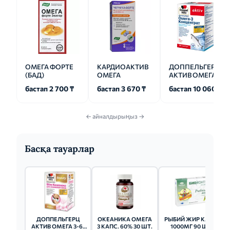
ОМЕГА ФОРТЕ
КАРДИОАКТИВ
ДОППЕЛЬГЕРЦ
(БАД)
ОМЕГА
АКТИВ ОМЕГА-3
бастап 2 700 ₸
бастап 3 670 ₸
бастап 10 060 ₸
← айналдырыңыз →
Басқа тауарлар
ДОППЕЛЬГЕРЦ
ОКЕАНИКА ОМЕГА
РЫБИЙ ЖИР КАПС.
АКТИВ ОМЕГА 3-6-
3 КАПС. 60% 30 ШТ.
1000МГ 90 ШТ.