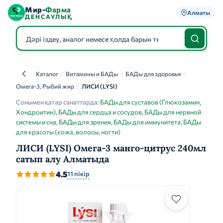
Мир-
Фарма
Алматы
ДЕНСАУЛЫҚ
Каталог
/
Витамины и БАДы
/
БАДы для здоровья
/
Каталог
Омега-3, Рыбий жир
/
ЛИСИ (LYSI)
Сонымен қатар санаттарда:
БАДы для суставов (Глюкозамин,
Хондроитин)
,
БАДы для сердца и сосудов
,
БАДы для нервной
системы и сна
,
БАДы для зрения
,
БАДы для иммунитета
,
БАДы
для красоты (кожа, волосы, ногти)
ЛИСИ (LYSI) Омега-3 манго-цитрус 240мл
сатып алу Алматыда
4.5
11 пікір