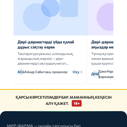
Дәрі-дәрмектерді үйде қалай
Дәрі-дәрмек анал
дұрыс сақтау керек
аңыздар мен шын
Температура режимі, ылғалдылық,
Түпнұсқа препаратта
жарамдылық мерзімі — дәрі-
немен ерекшеленеді 
дәрмектерді сақтаудың негізгі
қашан қауіпсіз.
ережелерін талдаймыз.
Дана Нұрмұханов
АСп
Айнұр Сабитова, провизор
Оқу
ДНф
фармацевт
ҚАРСЫ КӨРСЕТІЛІМДЕР БАР. МАМАННЫҢ КЕҢЕСІН
АЛУ ҚАЖЕТ.
18+
МИР-ФАРМА — онлайн тапсырысы бар