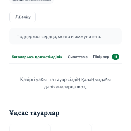
Бөлісу
Поддержка сердца, мозга и иммунитета.
Пікірлер
Бағалар мен қолжетімділік
Сипаттама
11
Қазіргі уақытта тауар сіздің қалаңыздағы
дәріханаларда жоқ.
Ұқсас тауарлар