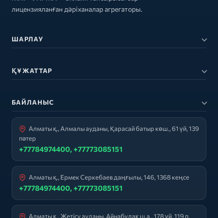
лицензияланған дәріханалар агрегаторы.
ШАРЛАУ
ҚҰЖАТТАР
БАЙЛАНЫС
Алматы қ., Алмалы ауданы, Қарасай батыр көш., 61 үй, 139
пәтер
+77784974400, +77773085151
Алматы қ., Ермек Серкебаев даңғылы, 146, 1368 кеңсе
+77784974400, +77773085151
Алматы қ., Жетісу ауданы, Айнабұлақ ш.а., 178 үй, 119 п.