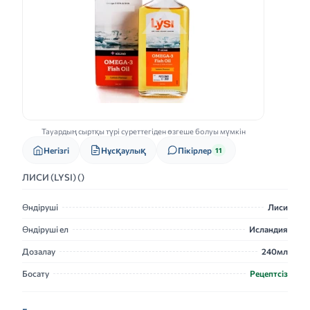
Тауардың сыртқы түрі суреттегіден өзгеше болуы мүмкін
Нұсқаулық
Негізгі
Пікірлер
11
ЛИСИ (LYSI) ()
Өндіруші
Лиси
Өндіруші ел
Исландия
Дозалау
240мл
Босату
Рецептсіз