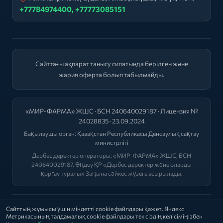
+77784974400, +77773085151
Сайттағы ақпарат танысу сипатында берілген және
жария оферта болып табылмайды.
«МИР-ФАРМА» ЖШС · БСН 240640029187 · Лицензия №
24028835 · 23.09.2024
Бақылаушы орган:
Қазақстан Республикасы Денсаулық сақтау
министрлігі
Дербес деректер операторы: «МИР-ФАРМА» ЖШС, БСН
240640029187. Өңдеу ҚР «Дербес деректер және оларды
қорғау туралы» Заңына сәйкес жүзеге асырылады.
2026 © "МИР-ФАРМА"
Сайттың жұмысы үшін міндетті cookie файлдары қажет. Яндекс
Метрикасының талдамалық cookie файлдары тек сіздің келісіміңізбен
Саясат
|
Оферта
|
Лицензиялар