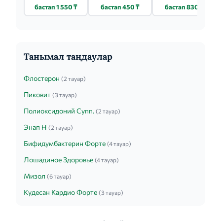
9 КАПС. 60 ШТ.
бастап 1 550 ₸
бастап 450 ₸
бастап 830 ₸
Танымал таңдаулар
Флостерон
(2 тауар)
Пиковит
(3 тауар)
Полиоксидоний Супп.
(2 тауар)
Энап H
(2 тауар)
Бифидумбактерин Форте
(4 тауар)
Лошадиное Здоровье
(4 тауар)
Мизол
(6 тауар)
Кудесан Кардио Форте
(3 тауар)