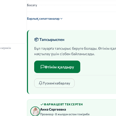
Босату
Барлық сипаттамалар
📦 Тапсырыспен
ы мүмкін
Бұл тауарға тапсырыс беруге болады. Өтінім қ
нақтылау үшін сізбен байланысады.
Өтінім қалдыру
Түскені хабарлау
ФАРМАЦЕВТ ТЕКСЕРГЕН
Анна Сергеевна
Провизор · 8 жылдан астам тәжірибе