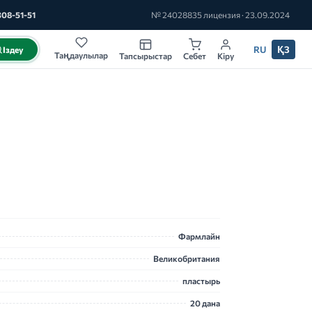
308-51-51
№ 24028835 лицензия · 23.09.2024
RU
ҚЗ
Іздеу
Таңдаулылар
Тапсырыстар
Себет
Кіру
Фармлайн
Великобритания
пластырь
20 дана