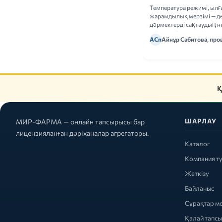
Температура режимі, ыл
жарамдылық мерзімі — дә
дәрмектерді сақтаудың не
ережелерін талдаймыз.
АСп
Айнұр Сабитова, про
Қ
ШАРЛАУ
МИР-ФАРМА — онлайн тапсырысы бар
лицензияланған дәріханалар агрегаторы.
Каталог
Компания т
Жеткізу
Байланыс
Сұрақтар м
Қалай тапс