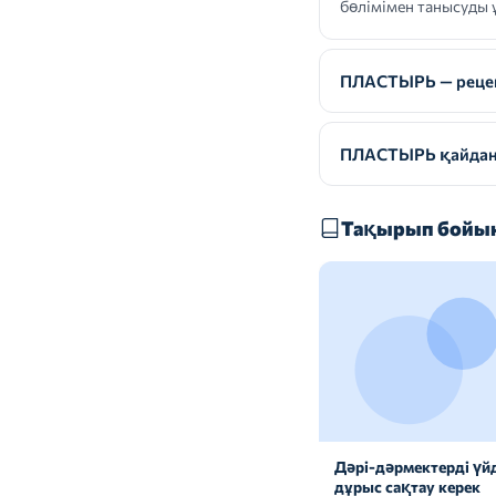
бөлімімен танысуды 
ПЛАСТЫРЬ — рецепт
ПЛАСТЫРЬ қайдан 
Тақырып бойын
Дәрі-дәрмектерді үй
дұрыс сақтау керек