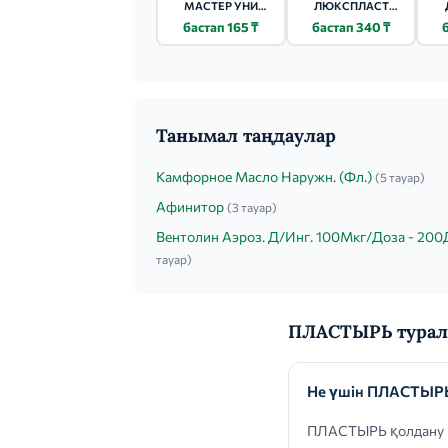
МАСТЕР УНИ
ЛЮКСПЛАСТ
(MASTER UNI)
(LUXPLAST)
1
бастап 165 ₸
бастап 340 ₸
ЛЕНТОЧНЫЙ
ГЛАЗНОЙ НАБОР 7
5Х500СМ
ШТ.
НЕТКАНЕВЫЙ
Танымал таңдаулар
Камфорное Масло Наружн. (Фл.)
(5 тауар)
Афинитор
(3 тауар)
Вентолин Аэроз. Д/Инг. 100Мкг/Доза - 200
тауар)
ПЛАСТЫРЬ турал
Не үшін ПЛАСТЫР
ПЛАСТЫРЬ қолдану кө