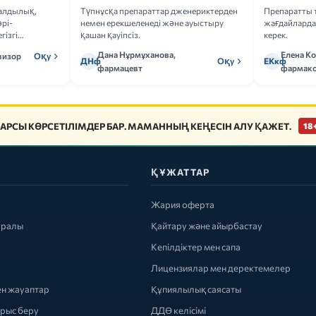
ғалдылық,
Түпнұсқа препараттар дженериктерден
Препаратты 
рі-
немен ерекшеленеді және ауыстыру
жағдайларда 
гізгі
қашан қауіпсіз.
керек.
Дана Нұрмұханова,
Елена К
визор
Оқу
ДНф
Оқу
ЕКкф
фармацевт
фармако
АРСЫ КӨРСЕТІЛІМДЕР БАР. МАМАННЫҢ КЕҢЕСІН АЛУ ҚАЖЕТ.
18
ҚҰЖАТТАР
Жария оферта
уралы
Қайтару және айырбастау
Кепілдіктер мен сапа
Лицензиялар мен деректемелер
ен жауаптар
Құпиялылық саясаты
ырыс беру
ДДӨ келісімі