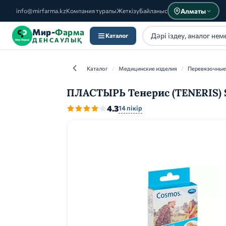
Алматы
info@mirfarma.kz
Компания туралы
Жеткізу
Байланыс
Мир-
Фарма
Каталог
ДЕНСАУЛЫҚ
Каталог
/
Медицинские изделия
/
Перевязочные
ПЛАСТЫРЬ Тенерис (TENERIS) S
4.3
14 пікір
Каталог