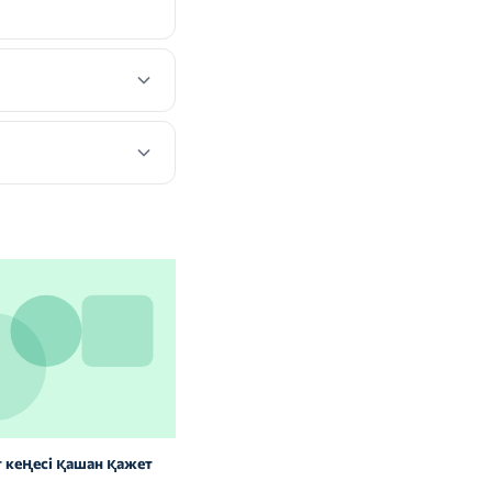
 кеңесі қашан қажет
Витаминдер мен БАҚ: сау
адамдарға керек пе