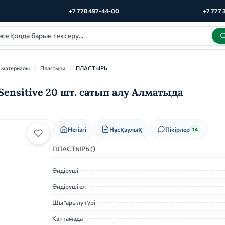
+7 778 497-44-00
+7 777 
 материалы
/
Пластыри
/
ПЛАСТЫРЬ
ensitive 20 шт. сатып алу Алматыда
Нұсқаулық
Негізгі
Пікірлер
14
ПЛАСТЫРЬ ()
Өндіруші
Өндіруші ел
Шығарылу түрі
Қаптамада