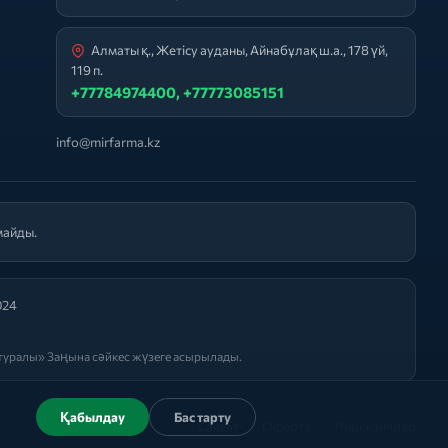
Алматы қ., Жетісу ауданы, Айнабұлақ ш.а., 178 үй,
119 п.
+77784974400, +77773085151
info@mirfarma.kz
майды.
024
уралы» Заңына сәйкес жүзеге асырылады.
Қабылдау
Бас тарту
Саясат
|
Оферта
|
Лицензиялар