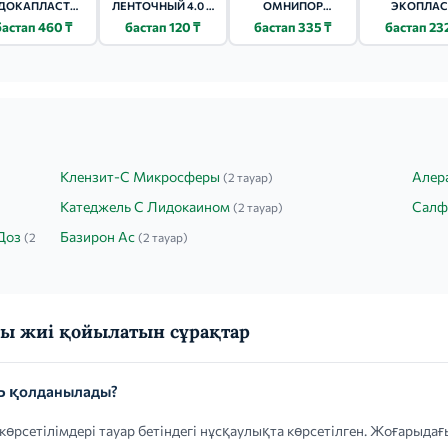
ДОКАПЛАСТ
ЛЕНТОЧНЫЙ 4.0 Х
ОМНИПОР
ЭКОПЛАС
0Х20СМ 5 ШТ.
500 ТКАНЕВЫЙ
(OMNIPOR)
ЭКОФИКС 2.
бастап 460 ₸
бастап 120 ₸
бастап 335 ₸
бастап 23
5Х500СМ
500СМ 1 Ш
Клензит-С Микросферы
Алер
(2 тауар)
Катеджель С Лидокаином
Салф
(2 тауар)
Доз
Базирон Ас
(2
(2 тауар)
ы жиі қойылатын сұрақтар
Ь қолданылады?
рсетілімдері тауар бетіндегі нұсқаулықта көрсетілген. Жоғарыда