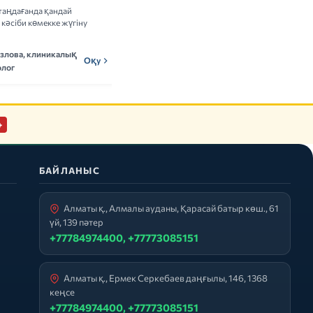
таңдағанда қандай
Витамин кешендерін қабылдаудың
кәсіби көмекке жүгіну
пайдасы мен тәуекелдері туралы ғылыми
деректерді талдаймыз.
озлова, клиникалық
Мадина Ержанова,
Оқу
МЕн
Оқу
лог
нутрициолог
+
БАЙЛАНЫС
Алматы қ., Алмалы ауданы, Қарасай батыр көш., 61
үй, 139 пәтер
+77784974400, +77773085151
Алматы қ., Ермек Серкебаев даңғылы, 146, 1368
кеңсе
+77784974400, +77773085151