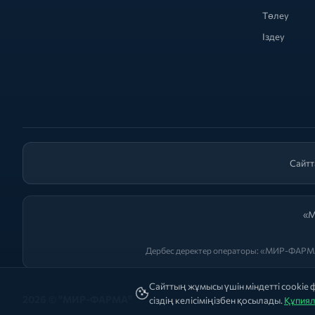
Төлеу
Іздеу
Сайтт
«М
Дербес деректер операторы: «МИР-ФАРМА
Сайттың жұмысы үшін міндетті cookie
2026 © "МИР-ФАРМА"
сіздің келісіміңізбен қосылады.
Құпиял