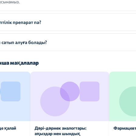
ұсынамыз.
ілік препарат па?
сатып алуға болады?
ша мақалалар
де қалай
Дәрі-дәрмек аналогтары:
Фармацевт
аңыздар мен шындық