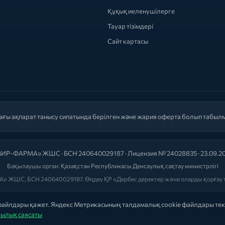
Құқық иеленушілерге
Тауар тізімдері
Сайт картасы
ағы ақпарат танысу сипатында берілген және жария оферта болып табыл
ИР-ФАРМА» ЖШС · БСН 240640029187 · Лицензия № 24028835 · 23.09.2
Бақылаушы орган:
Қазақстан Республикасы Денсаулық сақтау министрлігі
» ЖШС, БСН 240640029187. Өңдеу ҚР «Дербес деректер және оларды қорғау т
 файлдары қажет. Яндекс Метрикасының талдамалық cookie файлдары тек
ылық саясаты