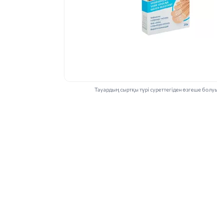
Тауардың сыртқы түрі суреттегіден өзгеше болу