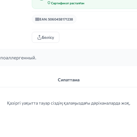
Сертификат расталған
EAN: 5060458171238
Бөлісу
Гипоаллергенный.
Сипаттама
Қазіргі уақытта тауар сіздің қалаңыздағы дәріханаларда жоқ.