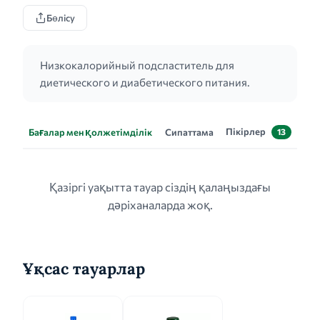
Бөлісу
Низкокалорийный подсластитель для
диетического и диабетического питания.
Пікірлер
Бағалар мен қолжетімділік
Сипаттама
13
Қазіргі уақытта тауар сіздің қалаңыздағы
дәріханаларда жоқ.
Ұқсас тауарлар