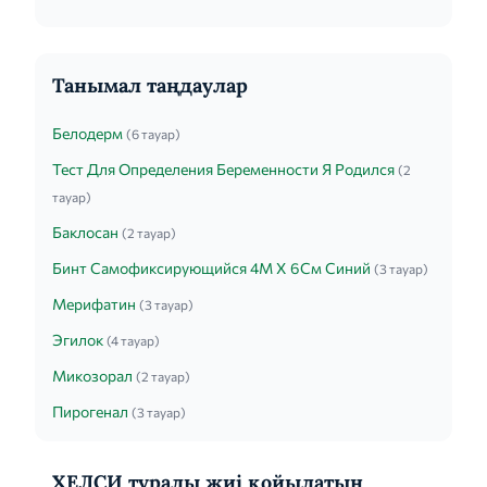
Танымал таңдаулар
Белодерм
(6 тауар)
Тест Для Определения Беременности Я Родился
(2
тауар)
Баклосан
(2 тауар)
Бинт Самофиксирующийся 4М Х 6См Синий
(3 тауар)
Мерифатин
(3 тауар)
Эгилок
(4 тауар)
Микозорал
(2 тауар)
Пирогенал
(3 тауар)
ХЕЛСИ туралы жиі қойылатын