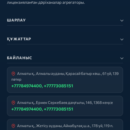
лицензияланған дәріханалар агрегаторы.
ШАРЛАУ
ҚҰЖАТТАР
БАЙЛАНЫС
Алматы қ., Алмалы ауданы, Қарасай батыр көш., 61 үй, 139
пәтер
+77784974400, +77773085151
Алматы қ., Ермек Серкебаев даңғылы, 146, 1368 кеңсе
+77784974400, +77773085151
Алматы қ., Жетісу ауданы, Айнабұлақ ш.а., 178 үй, 119 п.