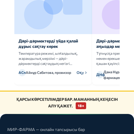
Дәрі-дәрмектерді үйде қалай
Дәрі-дәрмек анал
дұрыс сақтау керек
аңыздар мен шын
Температура режимі, ылғалдылық,
Түпнұсқа препаратта
жарамдылық мерзімі — дәрі-
немен ерекшеленеді 
дәрмектерді сақтаудың негізгі
қашан қауіпсіз.
ережелерін талдаймыз.
Дана Нұрмұханов
АСп
Айнұр Сабитова, провизор
Оқу
ДНф
фармацевт
ҚАРСЫ КӨРСЕТІЛІМДЕР БАР. МАМАННЫҢ КЕҢЕСІН
АЛУ ҚАЖЕТ.
18+
МИР-ФАРМА — онлайн тапсырысы бар