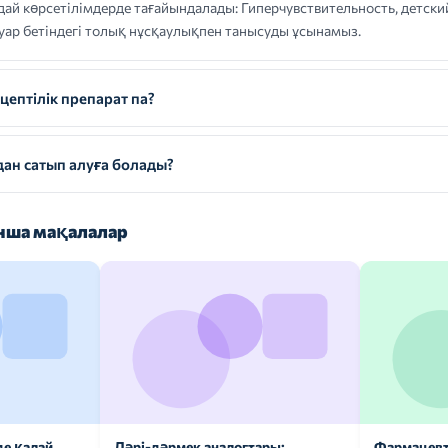
көрсетілімдерде тағайындалады: Гиперчувствительность, детский 
уар бетіндегі толық нұсқаулықпен танысуды ұсынамыз.
птілік препарат па?
н сатып алуға болады?
ша мақалалар
де қалай
Дәрі-дәрмек аналогтары:
Фармацевт