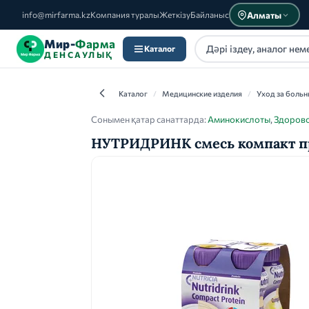
Алматы
info@mirfarma.kz
Компания туралы
Жеткізу
Байланыс
Мир-
Фарма
Каталог
ДЕНСАУЛЫҚ
Каталог
/
Медицинские изделия
/
Уход за боль
Сонымен қатар санаттарда:
Аминокислоты
,
Здорово
НУТРИДРИНК смесь компакт пр
Каталог