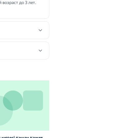
возраст до 3 лет.
 кеңесі қашан қажет
Витаминдер мен БАҚ: сау