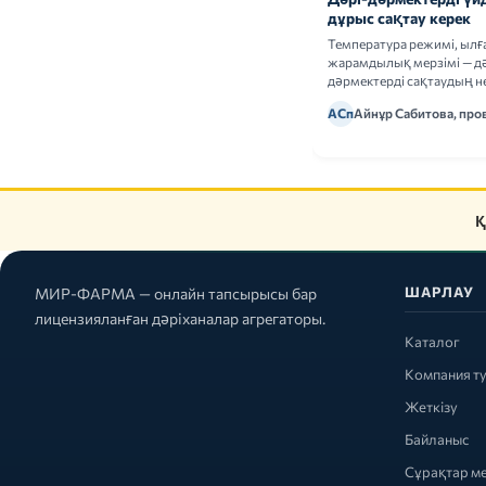
дұрыс сақтау керек
Температура режимі, ыл
жарамдылық мерзімі — дә
дәрмектерді сақтаудың не
ережелерін талдаймыз.
АСп
Айнұр Сабитова, про
Қ
ШАРЛАУ
МИР-ФАРМА — онлайн тапсырысы бар
лицензияланған дәріханалар агрегаторы.
Каталог
Компания т
Жеткізу
Байланыс
Сұрақтар м