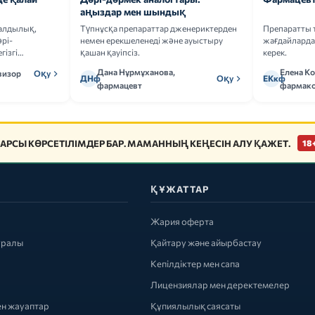
аңыздар мен шындық
ғалдылық,
Түпнұсқа препараттар дженериктерден
Препаратты 
рі-
немен ерекшеленеді және ауыстыру
жағдайларда 
гізгі
қашан қауіпсіз.
керек.
Дана Нұрмұханова,
Елена К
визор
Оқу
ДНф
Оқу
ЕКкф
фармацевт
фармако
АРСЫ КӨРСЕТІЛІМДЕР БАР. МАМАННЫҢ КЕҢЕСІН АЛУ ҚАЖЕТ.
18
ҚҰЖАТТАР
Жария оферта
уралы
Қайтару және айырбастау
Кепілдіктер мен сапа
Лицензиялар мен деректемелер
ен жауаптар
Құпиялылық саясаты