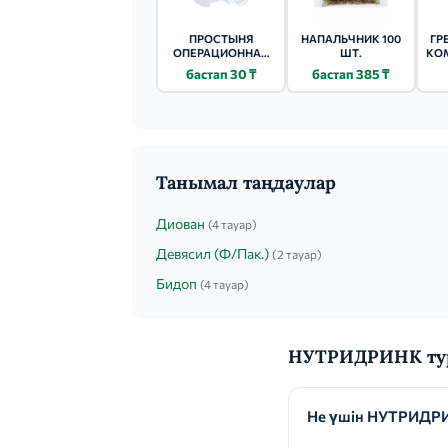
ПРОСТЫНЯ
НАПАЛЬЧНИК 100
ГР
ОПЕРАЦИОННАЯ
ШТ.
КО
70Х80СМ 1 ШТ.
бастап 30 ₸
бастап 385 ₸
СТЕРИЛЬНЫЙ
Танымал таңдаулар
Диован
(4 тауар)
Девясил (Ф/Пак.)
(2 тауар)
Бидоп
(4 тауар)
НУТРИДРИНК тур
Не үшін НУТРИДРИ