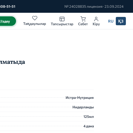
308-51-51
№ 24028835 лицензия · 23.09.2024
RU
ҚЗ
Іздеу
Таңдаулылар
Тапсырыстар
Себет
Кіру
Алматыда
Истра-Нутриция
Нидерланды
125мл
4 дана