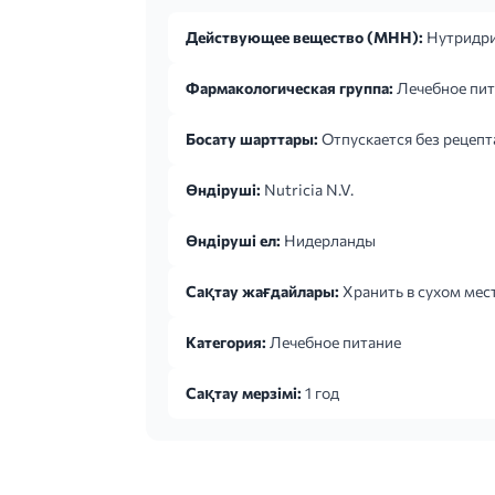
Действующее вещество (МНН):
Нутридр
Фармакологическая группа:
Лечебное пит
Босату шарттары:
Отпускается без рецепт
Өндіруші:
Nutricia N.V.
Өндіруші ел:
Нидерланды
Сақтау жағдайлары:
Хранить в сухом мест
Категория:
Лечебное питание
Сақтау мерзімі:
1 год