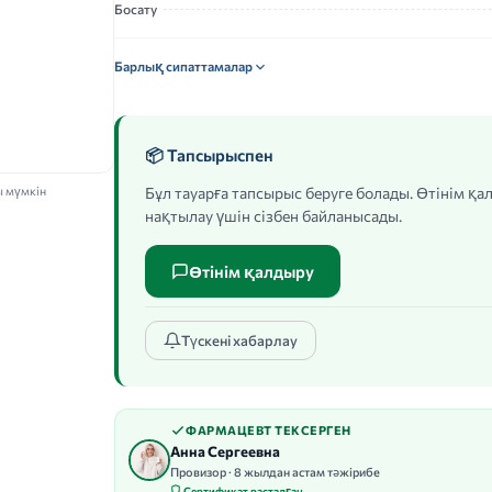
Босату
Барлық сипаттамалар
📦 Тапсырыспен
ы мүмкін
Бұл тауарға тапсырыс беруге болады. Өтінім қ
нақтылау үшін сізбен байланысады.
Өтінім қалдыру
Түскені хабарлау
ФАРМАЦЕВТ ТЕКСЕРГЕН
Анна Сергеевна
Провизор · 8 жылдан астам тәжірибе
Сертификат расталған