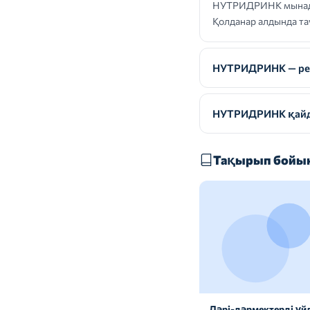
НУТРИДРИНК мынадай 
Қолданар алдында та
НУТРИДРИНК — реце
НУТРИДРИНК қайда
Тақырып бойын
Дәрі-дәрмектерді үй