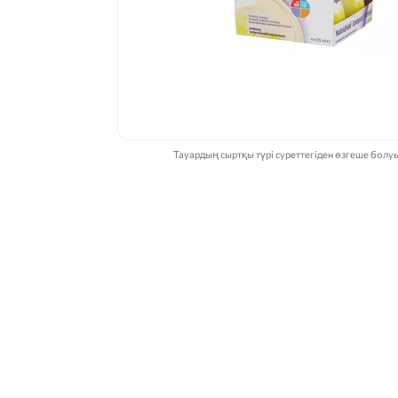
Тауардың сыртқы түрі суреттегіден өзгеше болу