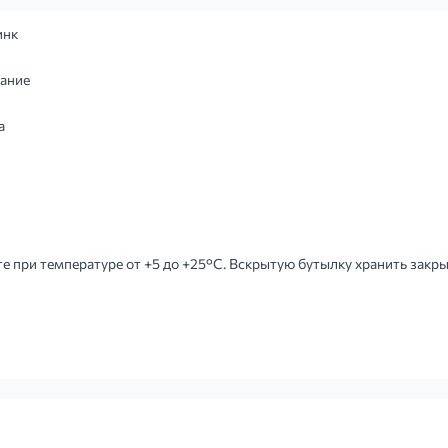
инк
ание
а
е при температуре от +5 до +25°C. Вскрытую бутылку хранить закрыт