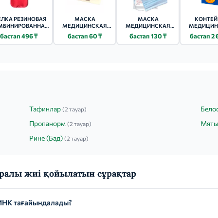
ЕЛКА РЕЗИНОВАЯ
МАСКА
МАСКА
КОНТЕЙ
МБИНИРОВАННАЯ
МЕДИЦИНСКАЯ
МЕДИЦИНСКАЯ
МЕДИЦИН
Б-2
ДЕТСКАЯ №3
3Х-СЛОЙНАЯ 10
ДЛЯ ТАБЛЕ
бастап 496 ₸
бастап 60 ₸
бастап 130 ₸
бастап 2 
(РИСУНОК)
ШТ.
7 ДНЕ
ВИТАМИ
Тафинлар
Бело
(2 тауар)
Пропанорм
Мяты
(2 тауар)
Рине (Бад)
(2 тауар)
алы жиі қойылатын сұрақтар
НК тағайындалады?