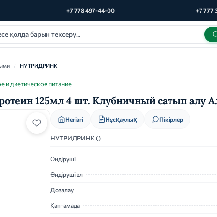
+7 778 497-44-00
+7 777 
ными
/
НУТРИДРИНК
е и диетическое питание
отеин 125мл 4 шт. Клубничный сатып алу 
Нұсқаулық
Негізгі
Пікірлер
НУТРИДРИНК ()
Өндіруші
Өндіруші ел
Дозалау
Қаптамада