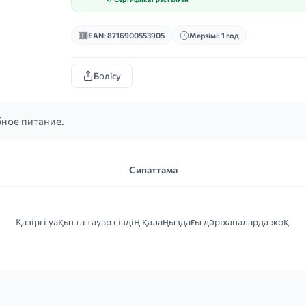
EAN: 8716900553905
Мерзімі: 1 год
Бөлісу
ное питание.
Сипаттама
Қазіргі уақытта тауар сіздің қалаңыздағы дәріханаларда жоқ.