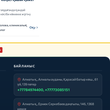
адамдарға керек пе
таңдағанда қандай
Витамин кешендерін қабылдаудың
кәсіби көмекке жүгіну
пайдасы мен тәуекелдері туралы ғылыми
деректерді талдаймыз.
озлова, клиникалық
Мадина Ержанова,
Оқу
МЕн
Оқу
лог
нутрициолог
+
БАЙЛАНЫС
Алматы қ., Алмалы ауданы, Қарасай батыр көш., 61
үй, 139 пәтер
+77784974400, +77773085151
Алматы қ., Ермек Серкебаев даңғылы, 146, 1368
кеңсе