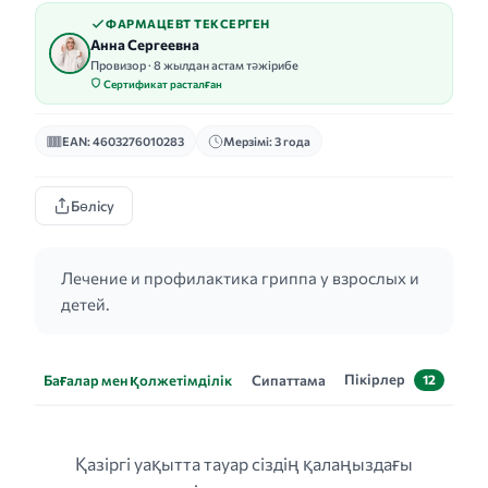
ФАРМАЦЕВТ ТЕКСЕРГЕН
Анна Сергеевна
Провизор · 8 жылдан астам тәжірибе
Сертификат расталған
EAN: 4603276010283
Мерзімі: 3 года
Бөлісу
Лечение и профилактика гриппа у взрослых и
детей.
Пікірлер
Бағалар мен қолжетімділік
Сипаттама
12
Қазіргі уақытта тауар сіздің қалаңыздағы