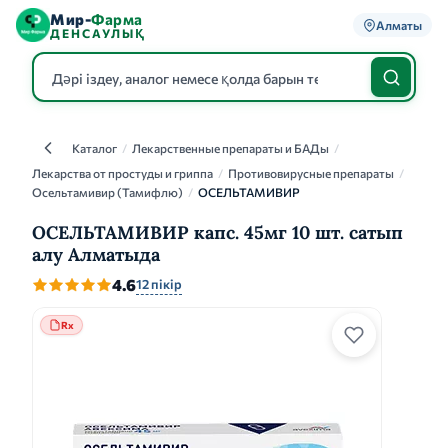
Мир-
Фарма
Алматы
ДЕНСАУЛЫҚ
Каталог
/
Лекарственные препараты и БАДы
/
Каталог
Лекарства от простуды и гриппа
/
Противовирусные препараты
/
Осельтамивир (Тамифлю)
/
ОСЕЛЬТАМИВИР
ОСЕЛЬТАМИВИР капс. 45мг 10 шт. сатып
алу Алматыда
4.6
12 пікір
Rx