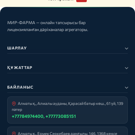
МИР-ФАРМА — онлайн тапсырысы бар
лицензияланған дәріханалар агрегаторы.
ШАРЛАУ
ҚҰЖАТТАР
БАЙЛАНЫС
Алматы қ., Алмалы ауданы, Қарасай батыр көш., 61 үй, 139
пәтер
+77784974400, +77773085151
Алматы қ., Ермек Серкебаев даңғылы, 146, 1368 кеңсе