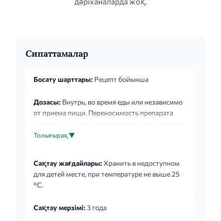
дәріханаларда жоқ.
Сипаттамалар
Босату шарттары:
Рецепт бойынша
Дозасы:
Внутрь, во время еды или независимо
от приема пищи. Переносимость препарата
можно улучшить, если принимать его во время
еды. Взрослые, подростки или дети, которые не
Толығырақ ▼
могут проглотить капсулу, также могут
получать лечение осельтамивиром в
Сақтау жағдайлары:
Хранить в недоступном
лекарственной форме «порошок для
для детей месте, при температуре не выше 25
приготовления суспензии для приема внутрь».
°С.
В случаях, когда осельтамивир в лекарственной
форме «порошок для приготовления суспензии
Сақтау мерзімі:
3 года
для приема внутрь» отсутствует, необходимо