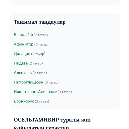
открыть капсулу и высыпать ее содержимое в
небольш...
Танымал таңдаулар
Венолайф
(2 тауар)
Афинитор
(3 тауар)
Далацин
(2 тауар)
Лидаза
(2 тауар)
Аленталь
(2 тауар)
Нитроглицерин
(3 тауар)
Нашатырно-Анисовые
(3 тауар)
Бронхорус
(2 тауар)
ОСЕЛЬТАМИВИР туралы жиі
қойылатын сұрақтар