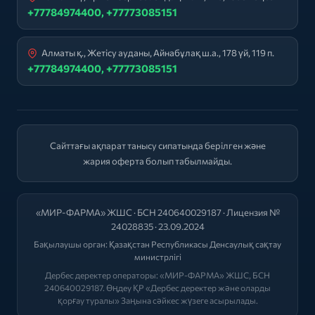
+77784974400, +77773085151
Алматы қ., Жетісу ауданы, Айнабұлақ ш.а., 178 үй, 119 п.
+77784974400, +77773085151
Сайттағы ақпарат танысу сипатында берілген және
жария оферта болып табылмайды.
«МИР-ФАРМА» ЖШС · БСН 240640029187 · Лицензия №
24028835 · 23.09.2024
Бақылаушы орган:
Қазақстан Республикасы Денсаулық сақтау
министрлігі
Дербес деректер операторы: «МИР-ФАРМА» ЖШС, БСН
240640029187. Өңдеу ҚР «Дербес деректер және оларды
қорғау туралы» Заңына сәйкес жүзеге асырылады.