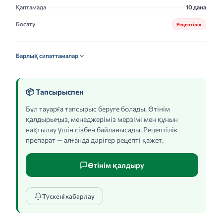
Қаптамада
10 дана
Босату
Рецептілік
Барлық сипаттамалар
📦 Тапсырыспен
Бұл тауарға тапсырыс беруге болады. Өтінім
қалдырыңыз, менеджеріміз мерзімі мен құнын
нақтылау үшін сізбен байланысады. Рецептілік
препарат — алғанда дәрігер рецепті қажет.
Өтінім қалдыру
Түскені хабарлау