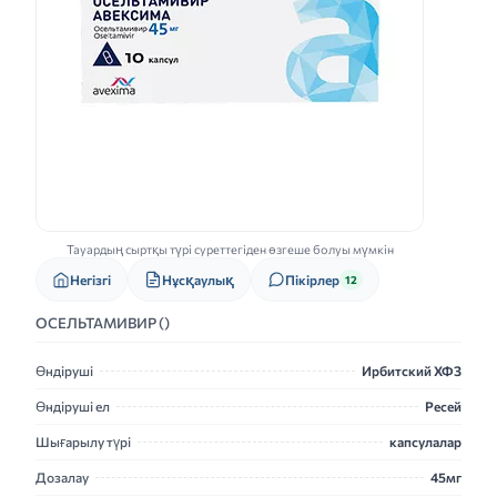
Тауардың сыртқы түрі суреттегіден өзгеше болуы мүмкін
Нұсқаулық
Негізгі
Пікірлер
12
ОСЕЛЬТАМИВИР ()
Өндіруші
Ирбитский ХФЗ
Өндіруші ел
Ресей
Шығарылу түрі
капсулалар
Дозалау
45мг