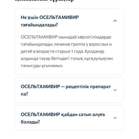
Не үшін ОСЕЛЬТАМИВИР
тағайындалады?
ОСЕЛЬТАМИВИР мынадай көрсетілімдерде
тағайындалады: лечение гриппа у взрослых и
детей в возрасте старше 1 года. Қолданар
алдында тауар бетіндегі толық нұсқаулықпен
танысуды ұсынамыз.
ОСЕЛЬТАМИВИР — рецептілік препарат
па?
ОСЕЛЬТАМИВИР қайдан сатып алуға
болады?