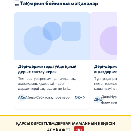
Тақырып бойынша мақалалар
Дәрі-дәрмектерді үйде қалай
Дәрі-дәрмек анал
дұрыс сақтау керек
аңыздар мен шын
Температура режимі, ылғалдылық,
Түпнұсқа препаратта
жарамдылық мерзімі — дәрі-
немен ерекшеленеді 
дәрмектерді сақтаудың негізгі
қашан қауіпсіз.
ережелерін талдаймыз.
Дана Нұрмұханов
АСп
Айнұр Сабитова, провизор
Оқу
ДНф
фармацевт
ҚАРСЫ КӨРСЕТІЛІМДЕР БАР. МАМАННЫҢ КЕҢЕСІН
АЛУ ҚАЖЕТ.
18+