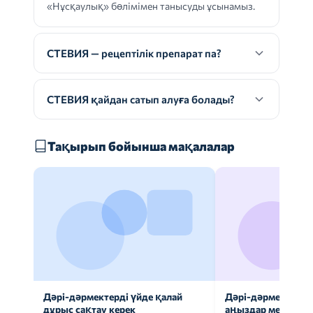
«Нұсқаулық» бөлімімен танысуды ұсынамыз.
СТЕВИЯ — рецептілік препарат па?
СТЕВИЯ қайдан сатып алуға болады?
Тақырып бойынша мақалалар
Дәрі-дәрмектерді үйде қалай
Дәрі-дәрмек анал
дұрыс сақтау керек
аңыздар мен шын