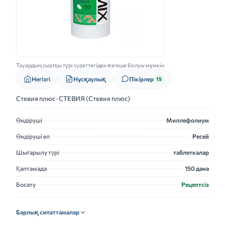
Тауардың сыртқы түрі суреттегіден өзгеше болуы мүмкін
Нұсқаулық
Негізгі
Пікірлер
15
Стевия плюс · СТЕВИЯ (Стевия плюс)
Өндіруші
Миллефолиум
Өндіруші ел
Ресей
Шығарылу түрі
таблеткалар
Қаптамада
150 дана
Босату
Рецептсіз
Барлық сипаттамалар