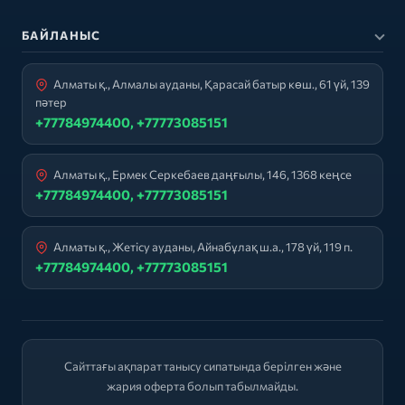
БАЙЛАНЫС
Алматы қ., Алмалы ауданы, Қарасай батыр көш., 61 үй, 139
пәтер
+77784974400, +77773085151
Алматы қ., Ермек Серкебаев даңғылы, 146, 1368 кеңсе
+77784974400, +77773085151
Алматы қ., Жетісу ауданы, Айнабұлақ ш.а., 178 үй, 119 п.
+77784974400, +77773085151
Сайттағы ақпарат танысу сипатында берілген және
жария оферта болып табылмайды.