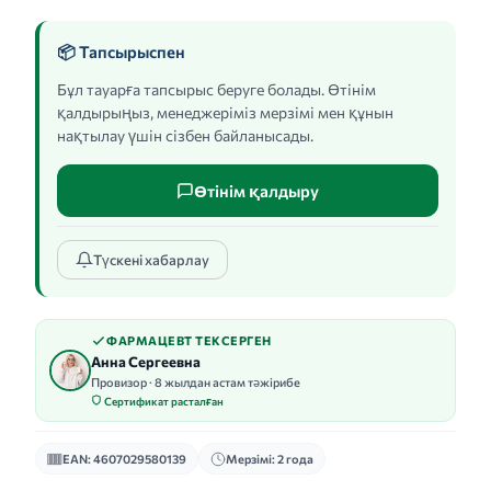
📦 Тапсырыспен
Бұл тауарға тапсырыс беруге болады. Өтінім
қалдырыңыз, менеджеріміз мерзімі мен құнын
нақтылау үшін сізбен байланысады.
Өтінім қалдыру
Түскені хабарлау
ФАРМАЦЕВТ ТЕКСЕРГЕН
Анна Сергеевна
Провизор · 8 жылдан астам тәжірибе
Сертификат расталған
EAN: 4607029580139
Мерзімі: 2 года