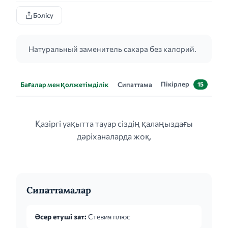
Бөлісу
Натуральный заменитель сахара без калорий.
Пікірлер
Бағалар мен қолжетімділік
Сипаттама
15
Қазіргі уақытта тауар сіздің қалаңыздағы
дәріханаларда жоқ.
Сипаттамалар
Әсер етуші зат:
Стевия плюс