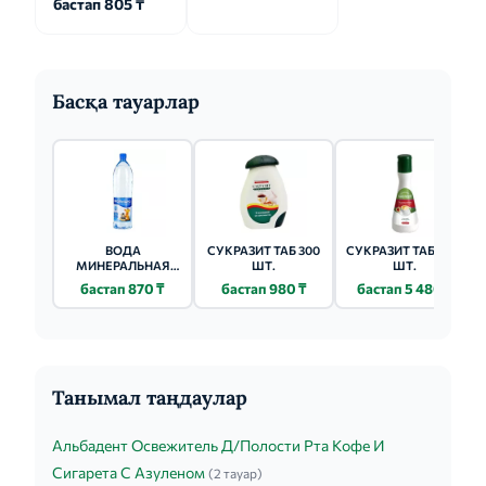
бастап 805 ₸
Басқа тауарлар
ВОДА
СУКРАЗИТ ТАБ 300
СУКРАЗИТ ТАБ 1200
МИНЕРАЛЬНАЯ
ШТ.
ШТ.
БОРЖОМИ 0.5Л
бастап 870 ₸
бастап 980 ₸
бастап 5 480 ₸
Танымал таңдаулар
Альбадент Освежитель Д/Полости Рта Кофе И
Сигарета С Азуленом
(2 тауар)