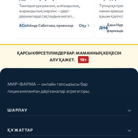
Температура режимі, ылғалдылық,
Түпнұсқа препаратта
жарамдылық мерзімі — дәрі-
немен ерекшеленеді 
дәрмектерді сақтаудың негізгі
қашан қауіпсіз.
ережелерін талдаймыз.
Дана Нұрмұханов
АСп
Айнұр Сабитова, провизор
Оқу
ДНф
фармацевт
ҚАРСЫ КӨРСЕТІЛІМДЕР БАР. МАМАННЫҢ КЕҢЕСІН
АЛУ ҚАЖЕТ.
18+
МИР-ФАРМА — онлайн тапсырысы бар
лицензияланған дәріханалар агрегаторы.
ШАРЛАУ
ҚҰЖАТТАР