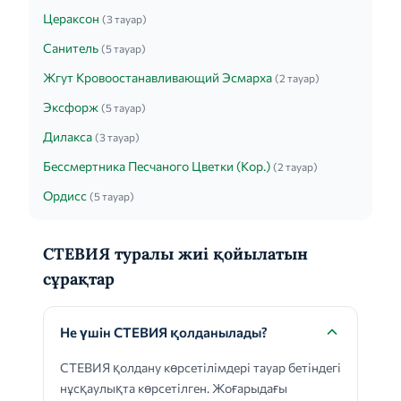
Цераксон
(3 тауар)
Санитель
(5 тауар)
Жгут Кровоостанавливающий Эсмарха
(2 тауар)
Эксфорж
(5 тауар)
Дилакса
(3 тауар)
Бессмертника Песчаного Цветки (Кор.)
(2 тауар)
Ордисс
(5 тауар)
СТЕВИЯ туралы жиі қойылатын
сұрақтар
Не үшін СТЕВИЯ қолданылады?
СТЕВИЯ қолдану көрсетілімдері тауар бетіндегі
нұсқаулықта көрсетілген. Жоғарыдағы