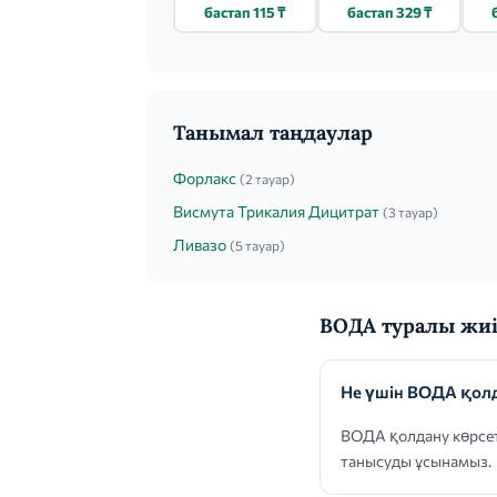
ЕССЕНТУКИ-17
ПАСТ. 24 ШТ.
бастап 115 ₸
бастап 329 ₸
0.45Л
Танымал таңдаулар
Форлакс
(2 тауар)
Висмута Трикалия Дицитрат
(3 тауар)
Ливазо
(5 тауар)
ВОДА туралы жиі
Не үшін ВОДА қол
ВОДА қолдану көрсет
танысуды ұсынамыз.