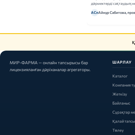
дәрмектерді сақтаудың не
ережелерін талдаймыз.
АСп
Айнұр Сабитова, про
Қ
ШАРЛАУ
МИР-ФАРМА — онлайн тапсырысы бар
лицензияланған дәріханалар агрегаторы.
Каталог
Компания т
Жеткізу
Байланыс
Сұрақтар м
Қалай тапс
Төлеу