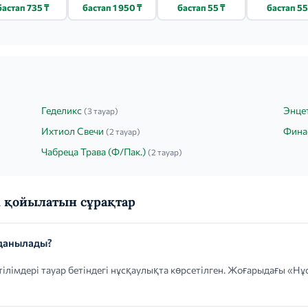
450Г (3)
750МЛ
МАШИНКИ 
бастап 735 ₸
бастап 1 950 ₸
бастап 55 ₸
бастап 55
Геделикс
Энце
(3 тауар)
Ихтиол Свечи
Фина
(2 тауар)
Чабреца Трава (Ф/Пак.)
(2 тауар)
 қойылатын сұрақтар
данылады?
ілімдері тауар бетіндегі нұсқаулықта көрсетілген. Жоғарыдағы «Н