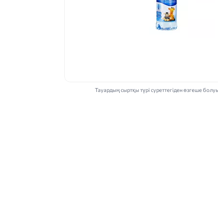
Тауардың сыртқы түрі суреттегіден өзгеше болу