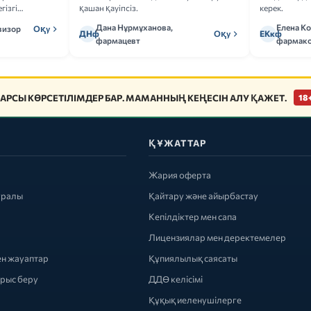
гізгі
қашан қауіпсіз.
керек.
Дана Нұрмұханова,
Елена К
визор
Оқу
ДНф
Оқу
ЕКкф
фармацевт
фармако
АРСЫ КӨРСЕТІЛІМДЕР БАР. МАМАННЫҢ КЕҢЕСІН АЛУ ҚАЖЕТ.
18
ҚҰЖАТТАР
Жария оферта
уралы
Қайтару және айырбастау
Кепілдіктер мен сапа
Лицензиялар мен деректемелер
ен жауаптар
Құпиялылық саясаты
ырыс беру
ДДӨ келісімі
Құқық иеленушілерге