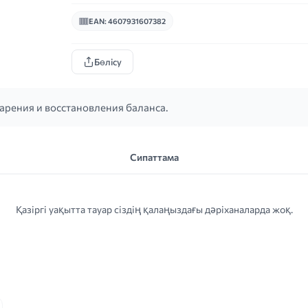
EAN: 4607931607382
Бөлісу
рения и восстановления баланса.
Сипаттама
Қазіргі уақытта тауар сіздің қалаңыздағы дәріханаларда жоқ.