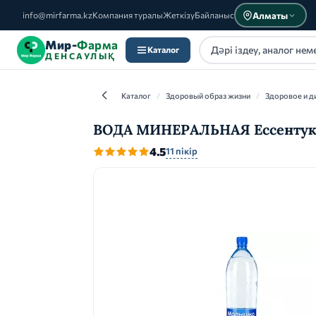
Алматы
info@mirfarma.kz
Компания туралы
Жеткізу
Байланыс
Мир-
Фарма
Каталог
ДЕНСАУЛЫҚ
Каталог
/
Здоровый образ жизни
/
Здоровое и д
ВОДА МИНЕРАЛЬНАЯ Ессентуки-
4.5
11 пікір
Каталог