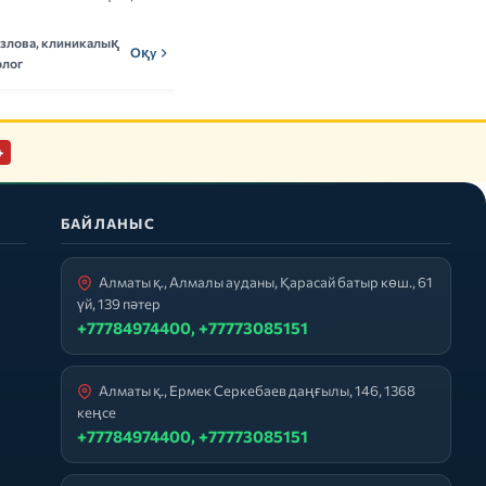
деректерді талдаймыз.
озлова, клиникалық
Мадина Ержанова,
Оқу
МЕн
Оқу
лог
нутрициолог
+
БАЙЛАНЫС
Алматы қ., Алмалы ауданы, Қарасай батыр көш., 61
үй, 139 пәтер
+77784974400, +77773085151
Алматы қ., Ермек Серкебаев даңғылы, 146, 1368
кеңсе
+77784974400, +77773085151