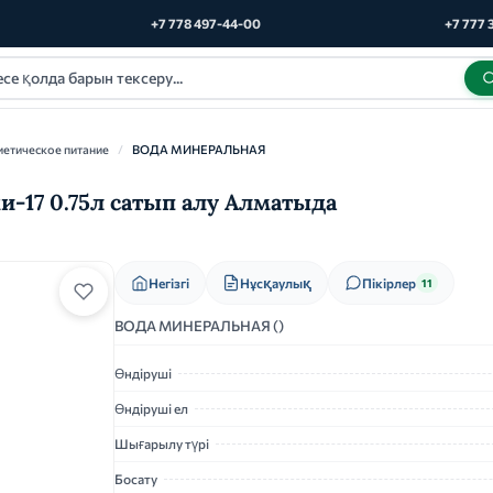
+7 778 497-44-00
+7 777 
иетическое питание
/
ВОДА МИНЕРАЛЬНАЯ
17 0.75л сатып алу Алматыда
Нұсқаулық
Негізгі
Пікірлер
11
ВОДА МИНЕРАЛЬНАЯ ()
Өндіруші
Өндіруші ел
Шығарылу түрі
Босату