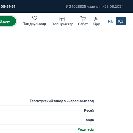
308-51-51
№ 24028835 лицензия · 23.09.2024
RU
ҚЗ
Іздеу
Таңдаулылар
Тапсырыстар
Себет
Кіру
Ессентукский завод минеральных вод
Ресей
вода
Рецептсіз