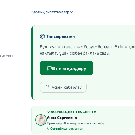
Барлық сипаттамалар
📦 Тапсырыспен
Бұл тауарға тапсырыс беруге болады. Өтінім қ
нақтылау үшін сізбен байланысады.
ы мүмкін
Өтінім қалдыру
Түскені хабарлау
ФАРМАЦЕВТ ТЕКСЕРГЕН
Анна Сергеевна
Провизор · 8 жылдан астам тәжірибе
Сертификат расталған