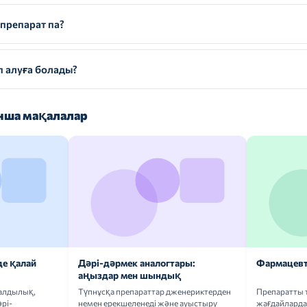
препарат па?
 алуға болады?
ша мақалалар
де қалай
Дәрі-дәрмек аналогтары:
Фармацевт
аңыздар мен шындық
ғалдылық,
Түпнұсқа препараттар дженериктерден
Препаратты 
рі-
немен ерекшеленеді және ауыстыру
жағдайларда 