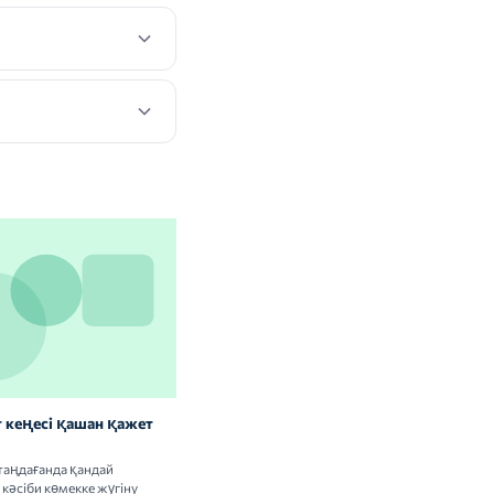
 кеңесі қашан қажет
Витаминдер мен БАҚ: сау
адамдарға керек пе
таңдағанда қандай
Витамин кешендерін қабылдаудың
кәсіби көмекке жүгіну
пайдасы мен тәуекелдері туралы ғылыми