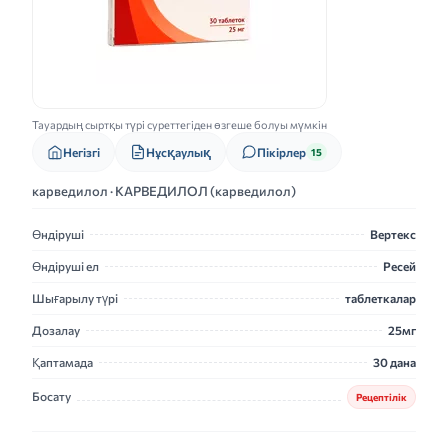
Тауардың сыртқы түрі суреттегіден өзгеше болуы мүмкін
Нұсқаулық
Негізгі
Пікірлер
15
карведилол · КАРВЕДИЛОЛ (карведилол)
Өндіруші
Вертекс
Өндіруші ел
Ресей
Шығарылу түрі
таблеткалар
Дозалау
25мг
Қаптамада
30 дана
Босату
Рецептілік