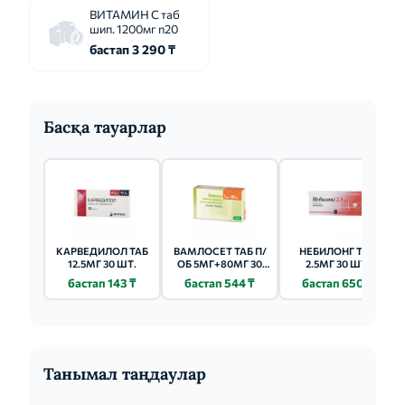
ВИТАМИН С таб
шип. 1200мг n20
бастап 3 290 ₸
Басқа тауарлар
КАРВЕДИЛОЛ ТАБ
ВАМЛОСЕТ ТАБ П/
НЕБИЛОНГ ТАБ
12.5МГ 30 ШТ.
ОБ 5МГ+80МГ 30
2.5МГ 30 ШТ.
ШТ.
бастап 143 ₸
бастап 544 ₸
бастап 650 ₸
Танымал таңдаулар