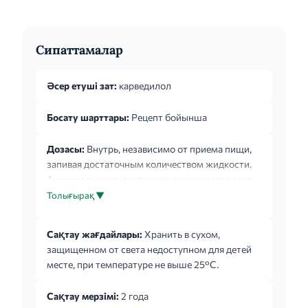
Сипаттамалар
Әсер етуші зат:
карведилол
Босату шарттары:
Рецепт бойынша
Дозасы:
Внутрь, независимо от приема пищи,
запивая достаточным количеством жидкости.
Артериальная гипертензия: рекомендованная
начальная доза составляет 12,5мг (1 таблетка по
Толығырақ ▼
12,5мг или 1/2 таблетки по 25мг) 1 раз в сутки в
первые 2 дня проведения терапии; затем по
Сақтау жағдайлары:
Хранить в сухом,
25мг (2 таблетки по 12,5мг или 1 таблетка по
защищенном от света недоступном для детей
25мг) 1 раз в сутки. При необходимости в
месте, при температуре не выше 25°C.
дальнейшем дозу можно увеличивать с
интервалами не менее 2 недель, доводя до
Сақтау мерзімі:
2 года
максимальной рекомендованной дозы 50мг 1