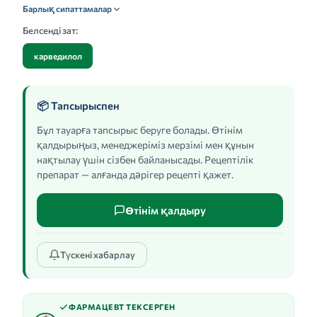
Барлық сипаттамалар
Белсенді зат:
карведилол
📦 Тапсырыспен
Бұл тауарға тапсырыс беруге болады. Өтінім
қалдырыңыз, менеджеріміз мерзімі мен құнын
нақтылау үшін сізбен байланысады. Рецептілік
препарат — алғанда дәрігер рецепті қажет.
Өтінім қалдыру
Түскені хабарлау
ФАРМАЦЕВТ ТЕКСЕРГЕН