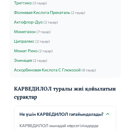
Триттико
(3 тауар)
Фолиевая Кислота Пренаталь
(2 тауар)
Актофлор-Дуо
(2 тауар)
Мометазон
(7 тауар)
Ципралекс
(2 тауар)
Момат Рино
(2 тауар)
Эхинацея
(2 тауар)
Аскорбиновая Кислота С Глюкозой
(6 тауар)
КАРВЕДИЛОЛ туралы жиі қойылатын
сұрақтар
Не үшін КАРВЕДИЛОЛ тағайындалады?
КАРВЕДИЛОЛ мынадай көрсетілімдерде