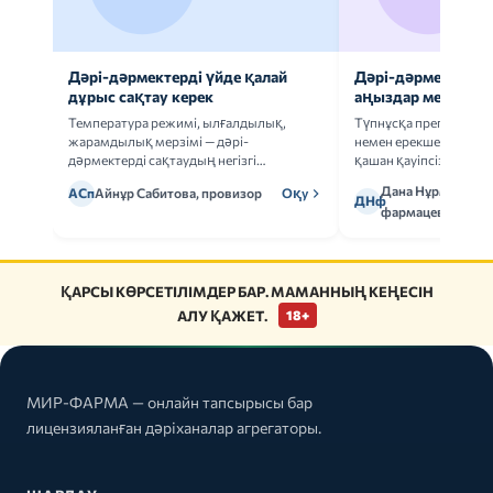
Дәрі-дәрмектерді үйде қалай
Дәрі-дәрмек анал
дұрыс сақтау керек
аңыздар мен шын
Температура режимі, ылғалдылық,
Түпнұсқа препаратта
жарамдылық мерзімі — дәрі-
немен ерекшеленеді 
дәрмектерді сақтаудың негізгі
қашан қауіпсіз.
ережелерін талдаймыз.
Дана Нұрмұханов
АСп
Айнұр Сабитова, провизор
Оқу
ДНф
фармацевт
ҚАРСЫ КӨРСЕТІЛІМДЕР БАР. МАМАННЫҢ КЕҢЕСІН
АЛУ ҚАЖЕТ.
18+
МИР-ФАРМА — онлайн тапсырысы бар
лицензияланған дәріханалар агрегаторы.