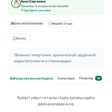
Анна Сергеевна
Провизор · 8 жылдан астам тәжірибе
Сертификат расталған
EAN: 4607003249540
Мерзімі: 2 года
Бөлісу
Лечение гипертонии, хронической сердечной
недостаточности и стенокардии.
Пікірлер
Бағалар мен қолжетімділік
Сипаттама
15
Қазіргі уақытта тауар сіздің қалаңыздағы
дәріханаларда жоқ.