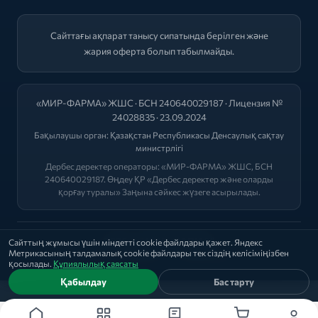
Сайттағы ақпарат танысу сипатында берілген және
жария оферта болып табылмайды.
«МИР-ФАРМА» ЖШС · БСН 240640029187 · Лицензия №
24028835 · 23.09.2024
Бақылаушы орган:
Қазақстан Республикасы Денсаулық сақтау
министрлігі
Дербес деректер операторы: «МИР-ФАРМА» ЖШС, БСН
240640029187. Өңдеу ҚР «Дербес деректер және оларды
қорғау туралы» Заңына сәйкес жүзеге асырылады.
2026 © "МИР-ФАРМА"
Сайттың жұмысы үшін міндетті cookie файлдары қажет. Яндекс
Метрикасының талдамалық cookie файлдары тек сіздің келісіміңізбен
Саясат
|
Оферта
|
Лицензиялар
қосылады.
Құпиялылық саясаты
Қабылдау
Бас тарту