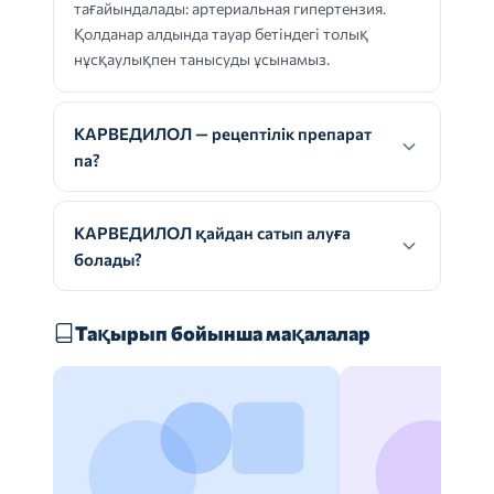
тағайындалады: артериальная гипертензия.
Қолданар алдында тауар бетіндегі толық
нұсқаулықпен танысуды ұсынамыз.
КАРВЕДИЛОЛ — рецептілік препарат
па?
КАРВЕДИЛОЛ қайдан сатып алуға
болады?
Тақырып бойынша мақалалар