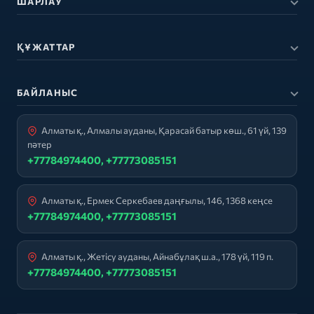
ШАРЛАУ
ҚҰЖАТТАР
БАЙЛАНЫС
Алматы қ., Алмалы ауданы, Қарасай батыр көш., 61 үй, 139
пәтер
+77784974400, +77773085151
Алматы қ., Ермек Серкебаев даңғылы, 146, 1368 кеңсе
+77784974400, +77773085151
Алматы қ., Жетісу ауданы, Айнабұлақ ш.а., 178 үй, 119 п.
+77784974400, +77773085151