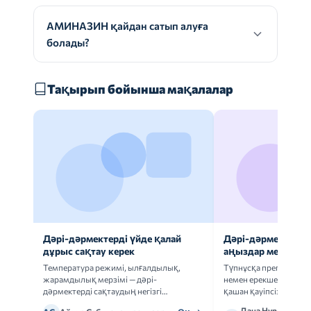
АМИНАЗИН қайдан сатып алуға
болады?
Тақырып бойынша мақалалар
Дәрі-дәрмектерді үйде қалай
Дәрі-дәрмек анал
дұрыс сақтау керек
аңыздар мен шын
Температура режимі, ылғалдылық,
Түпнұсқа препаратта
жарамдылық мерзімі — дәрі-
немен ерекшеленеді 
дәрмектерді сақтаудың негізгі
қашан қауіпсіз.
ережелерін талдаймыз.
Дана Нұрмұханов