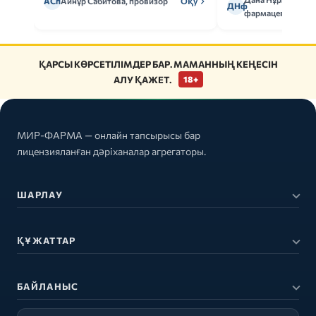
АСп
Айнұр Сабитова, провизор
Оқу
ДНф
фармацевт
ҚАРСЫ КӨРСЕТІЛІМДЕР БАР. МАМАННЫҢ КЕҢЕСІН
АЛУ ҚАЖЕТ.
18+
МИР-ФАРМА — онлайн тапсырысы бар
лицензияланған дәріханалар агрегаторы.
ШАРЛАУ
ҚҰЖАТТАР
БАЙЛАНЫС