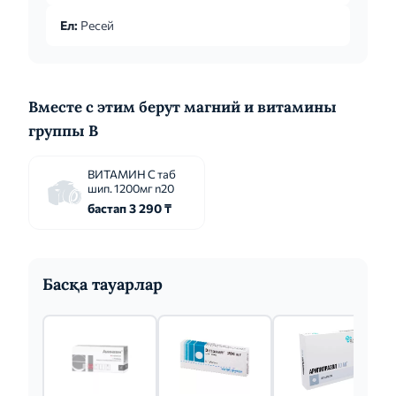
затем, с учетом переносимости, дозу
Ел:
Ресей
постепенно увел...
Вместе с этим берут магний и витамины
группы B
ВИТАМИН С таб
шип. 1200мг n20
бастап 3 290 ₸
Басқа тауарлар