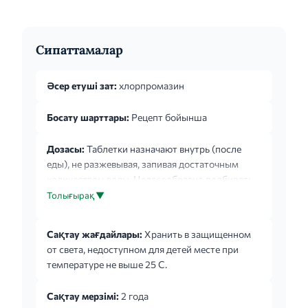
Сипаттамалар
Әсер етуші зат:
хлорпромазин
Босату шарттары:
Рецепт бойынша
Дозасы:
Таблетки назначают внутрь (после
еды), не разжевывая, запивая достаточным
количеством воды. Целесообразно подбирать
оптимальную дозу индивидуально. Если
Толығырақ ▼
клиническое состояние пациента позволяет, то
лечение следует начинать с минимальной
Сақтау жағдайлары:
Хранить в защищенном
возможной дозы и постепенно ее увеличивать.
от света, недоступном для детей месте при
Шизофрения, другие психозы, ажитация,
температуре не выше 25 С.
аутизм, индукция гипотермии: Взрослые:
Начальная суточная доза для приёма внутрь
Сақтау мерзімі:
2 года
составляет 25-100 мг в сутки 1-4 раза в день,