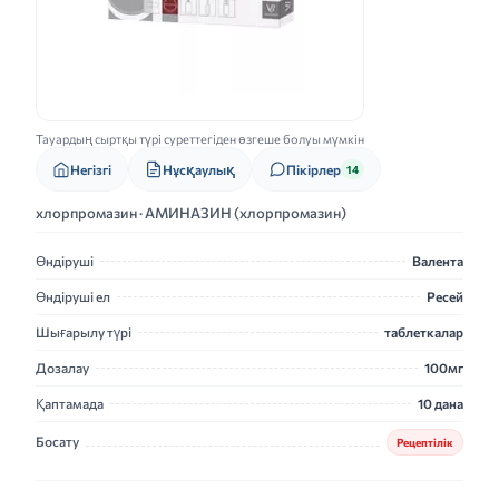
Тауардың сыртқы түрі суреттегіден өзгеше болуы мүмкін
Нұсқаулық
Негізгі
Пікірлер
14
хлорпромазин · АМИНАЗИН (хлорпромазин)
Өндіруші
Валента
Өндіруші ел
Ресей
Шығарылу түрі
таблеткалар
Дозалау
100мг
Қаптамада
10 дана
Босату
Рецептілік