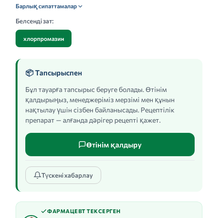
Барлық сипаттамалар
Белсенді зат:
хлорпромазин
📦 Тапсырыспен
Бұл тауарға тапсырыс беруге болады. Өтінім
қалдырыңыз, менеджеріміз мерзімі мен құнын
нақтылау үшін сізбен байланысады. Рецептілік
препарат — алғанда дәрігер рецепті қажет.
Өтінім қалдыру
Түскені хабарлау
ФАРМАЦЕВТ ТЕКСЕРГЕН