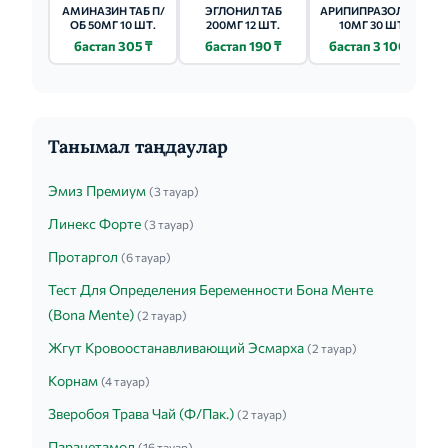
АМИНАЗИН ТАБ П/
ЭГЛОНИЛ ТАБ
АРИПИПРАЗОЛ ТАБ
ОБ 50МГ 10 ШТ.
200МГ 12 ШТ.
10МГ 30 ШТ.
бастап 305 ₸
бастап 190 ₸
бастап 3 100 ₸
Танымал таңдаулар
Эмиз Премиум
(3 тауар)
Линекс Форте
(3 тауар)
Протаргол
(6 тауар)
Тест Для Определения Беременности Бона Менте
(Bona Mente)
(2 тауар)
Жгут Кровоостанавливающий Эсмарха
(2 тауар)
Корнам
(4 тауар)
Зверобоя Трава Чай (Ф/Пак.)
(2 тауар)
Парацетамол
(16 тауар)