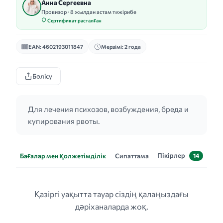
Анна Сергеевна
Провизор · 8 жылдан астам тәжірибе
Сертификат расталған
EAN: 4602193011847
Мерзімі: 2 года
Бөлісу
Для лечения психозов, возбуждения, бреда и
купирования рвоты.
Пікірлер
Бағалар мен қолжетімділік
Сипаттама
14
Қазіргі уақытта тауар сіздің қалаңыздағы
дәріханаларда жоқ.