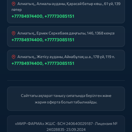
Алматы қ., Алмалы ауданы, Қарасай батыр көш., 61 үй, 139
пәтер
+77784974400, +77773085151
Алматы қ., Ермек Серкебаев даңғылы, 146, 1368 кеңсе
+77784974400, +77773085151
Алматы қ., Жетісу ауданы, Айнабұлақ ш.а., 178 үй, 119 п.
+77784974400, +77773085151
Сайттағы ақпарат танысу сипатында берілген және
жария оферта болып табылмайды.
«МИР-ФАРМА» ЖШС · БСН 240640029187 · Лицензия №
24028835 · 23.09.2024