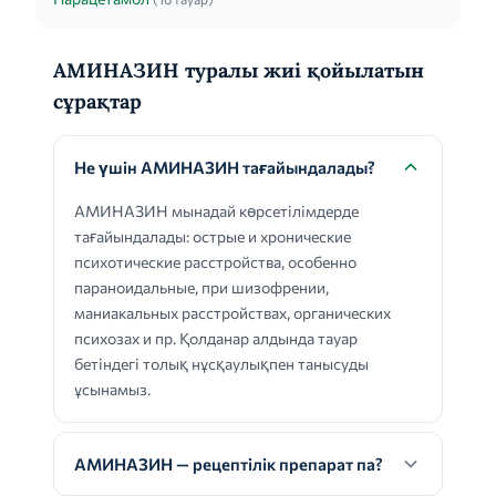
АМИНАЗИН туралы жиі қойылатын
сұрақтар
Не үшін АМИНАЗИН тағайындалады?
АМИНАЗИН мынадай көрсетілімдерде
тағайындалады: острые и хронические
психотические расстройства, особенно
параноидальные, при шизофрении,
маниакальных расстройствах, органических
психозах и пр. Қолданар алдында тауар
бетіндегі толық нұсқаулықпен танысуды
ұсынамыз.
АМИНАЗИН — рецептілік препарат па?