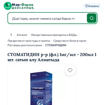
Мир-
Фарма
Алматы
ДЕНСАУЛЫҚ
Каталог
/
Лекарственные препараты и БАДы
/
Каталог
Лекарства от простуды и гриппа
/
Средства от боли в горле
/
Растворы для полоскания
/
СТОМАТИДИН
СТОМАТИДИН р-р (фл.) 1мг/мл - 200мл 1
шт. сатып алу Алматыда