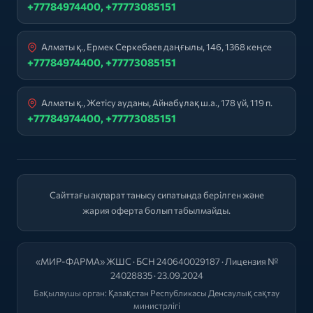
+77784974400, +77773085151
Алматы қ., Ермек Серкебаев даңғылы, 146, 1368 кеңсе
+77784974400, +77773085151
Алматы қ., Жетісу ауданы, Айнабұлақ ш.а., 178 үй, 119 п.
+77784974400, +77773085151
Сайттағы ақпарат танысу сипатында берілген және
жария оферта болып табылмайды.
«МИР-ФАРМА» ЖШС · БСН 240640029187 · Лицензия №
24028835 · 23.09.2024
Бақылаушы орган:
Қазақстан Республикасы Денсаулық сақтау
министрлігі