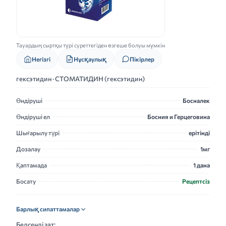
Тауардың сыртқы түрі суреттегіден өзгеше болуы мүмкін
Нұсқаулық
Негізгі
Пікірлер
гексэтидин · СТОМАТИДИН (гексэтидин)
Өндіруші
Босналек
Өндіруші ел
Босния и Герцеговина
Шығарылу түрі
ерітінді
Дозалау
1мг
Қаптамада
1 дана
Босату
Рецептсіз
Барлық сипаттамалар
Белсенді зат: