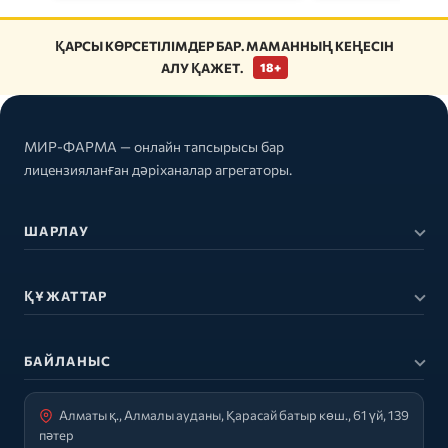
ҚАРСЫ КӨРСЕТІЛІМДЕР БАР. МАМАННЫҢ КЕҢЕСІН
АЛУ ҚАЖЕТ.
18+
МИР-ФАРМА — онлайн тапсырысы бар
лицензияланған дәріханалар агрегаторы.
ШАРЛАУ
ҚҰЖАТТАР
БАЙЛАНЫС
Алматы қ., Алмалы ауданы, Қарасай батыр көш., 61 үй, 139
пәтер