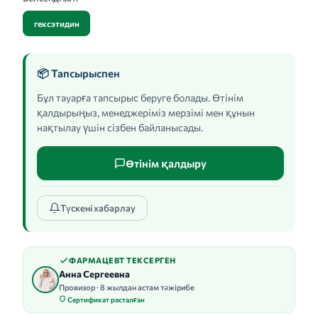
гексэтидин
📦 Тапсырыспен
Бұл тауарға тапсырыс беруге болады. Өтінім
қалдырыңыз, менеджеріміз мерзімі мен құнын
нақтылау үшін сізбен байланысады.
Өтінім қалдыру
Түскені хабарлау
ФАРМАЦЕВТ ТЕКСЕРГЕН
Анна Сергеевна
Провизор · 8 жылдан астам тәжірибе
Сертификат расталған