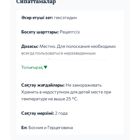
Сипаттамалар
Әсер етуші зат:
гексэтидин
Босату шарттары:
Рецептсіз
Дозасы:
Местно. Для полоскания необходимо
всегда пользоваться неразведенным
препаратом. Раствор нельзя проглатывать.
Необходимо выплюнуть раствор после
Толығырақ ▼
полоскания. При заболеваниях полости рта у
взрослых и детей в возрасте старше 5 лет
Сақтау жағдайлары:
Не замораживать
полоскать полость рта 10-15 мл (одна столовая
Хранить в недоступном для детей месте при
ложка) неразведенного раствора препарата в
температуре не выше 25 °С.
течение 30 секунд. При заболеваниях горла у
взрослых и детей в возрасте старше 5 лет
Сақтау мерзімі:
2 года
применяют полоскания таким же количеством
неразведенного раствора препарата на
Ел:
Босния и Герцеговина
протяжении 30 се...