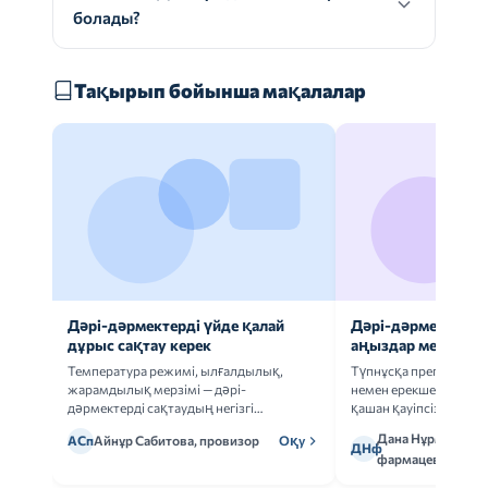
болады?
Тақырып бойынша мақалалар
Дәрі-дәрмектерді үйде қалай
Дәрі-дәрмек анал
дұрыс сақтау керек
аңыздар мен шын
Температура режимі, ылғалдылық,
Түпнұсқа препаратта
жарамдылық мерзімі — дәрі-
немен ерекшеленеді 
дәрмектерді сақтаудың негізгі
қашан қауіпсіз.
ережелерін талдаймыз.
Дана Нұрмұханов
АСп
Айнұр Сабитова, провизор
Оқу
ДНф
фармацевт