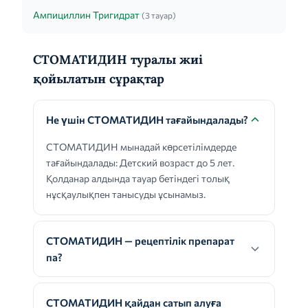
Ампициллин Тригидрат
(3 тауар)
СТОМАТИДИН туралы жиі
қойылатын сұрақтар
Не үшін СТОМАТИДИН тағайындалады?
СТОМАТИДИН мынадай көрсетілімдерде
тағайындалады: Детский возраст до 5 лет.
Қолданар алдында тауар бетіндегі толық
нұсқаулықпен танысуды ұсынамыз.
СТОМАТИДИН — рецептілік препарат
па?
СТОМАТИДИН қайдан сатып алуға