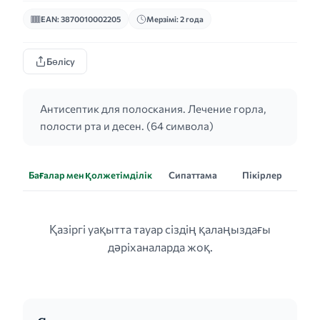
EAN: 3870010002205
Мерзімі: 2 года
Бөлісу
Антисептик для полоскания. Лечение горла,
полости рта и десен. (64 символа)
Бағалар мен қолжетімділік
Сипаттама
Пікірлер
Қазіргі уақытта тауар сіздің қалаңыздағы
дәріханаларда жоқ.