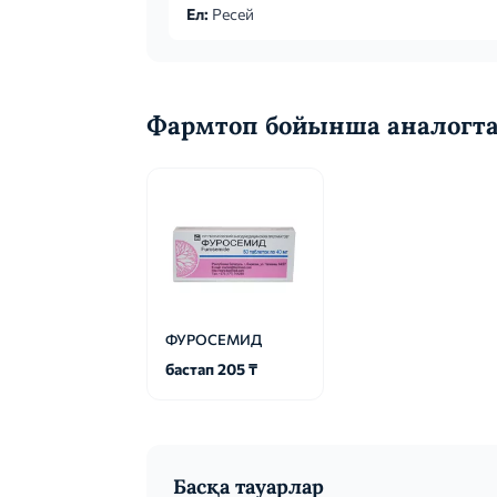
Ел:
Ресей
Фармтоп бойынша аналогт
ФУРОСЕМИД
бастап 205 ₸
Басқа тауарлар