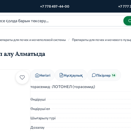
+7 778 497-44-00
+7 777 
епараты для почек и мочеполовой системы
/
Препараты для почек и мочевого пузы
п алу Алматыда
Нұсқаулық
Негізгі
Пікірлер
14
торасемид · ЛОТОНЕЛ (торасемид)
Өндіруші
Өндіруші ел
Шығарылу түрі
Дозалау