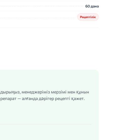
60 дана
Рецептілік
алдырыңыз, менеджеріміз мерзімі мен құнын
репарат — алғанда дәрігер рецепті қажет.