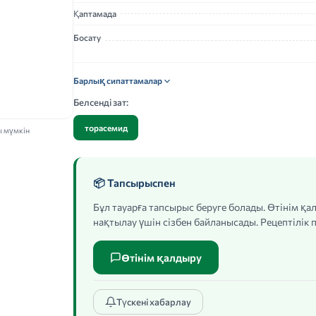
Қаптамада
Босату
Барлық сипаттамалар
Белсенді зат:
торасемид
ы мүмкін
📦 Тапсырыспен
Бұл тауарға тапсырыс беруге болады. Өтінім қ
нақтылау үшін сізбен байланысады. Рецептілік п
Өтінім қалдыру
Түскені хабарлау