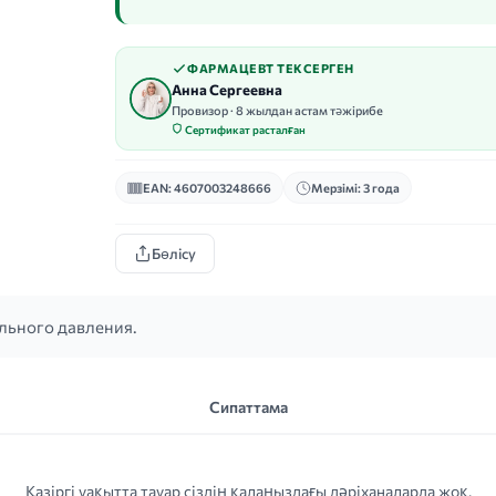
ФАРМАЦЕВТ ТЕКСЕРГЕН
Анна Сергеевна
Провизор · 8 жылдан астам тәжірибе
Сертификат расталған
EAN: 4607003248666
Мерзімі: 3 года
Бөлісу
льного давления.
Сипаттама
Қазіргі уақытта тауар сіздің қалаңыздағы дәріханаларда жоқ.