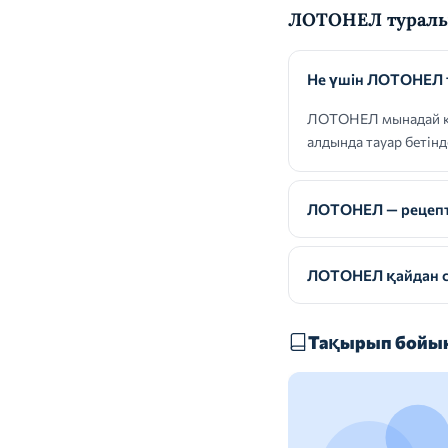
ЛОТОНЕЛ туралы
Не үшін ЛОТОНЕЛ 
ЛОТОНЕЛ мынадай көр
алдында тауар бетін
ЛОТОНЕЛ — рецепті
ЛОТОНЕЛ қайдан с
Тақырып бойын