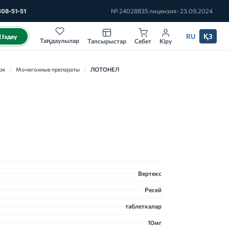
308-51-51
№ 24028835 лицензия · 23.09.2024
RU
ҚЗ
Іздеу
Таңдаулылар
Тапсырыстар
Себет
Кіру
ря
/
Мочегонные препараты
/
ЛОТОНЕЛ
Вертекс
Ресей
таблеткалар
10мг