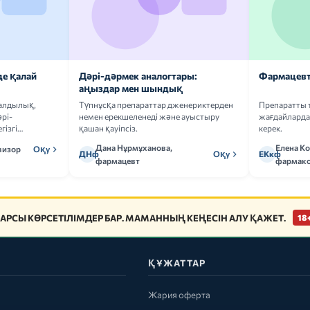
де қалай
Дәрі-дәрмек аналогтары:
Фармацевт
аңыздар мен шындық
ғалдылық,
Түпнұсқа препараттар дженериктерден
Препаратты 
рі-
немен ерекшеленеді және ауыстыру
жағдайларда 
гізгі
қашан қауіпсіз.
керек.
Дана Нұрмұханова,
Елена К
визор
Оқу
ДНф
Оқу
ЕКкф
фармацевт
фармако
АРСЫ КӨРСЕТІЛІМДЕР БАР. МАМАННЫҢ КЕҢЕСІН АЛУ ҚАЖЕТ.
18
ҚҰЖАТТАР
Жария оферта