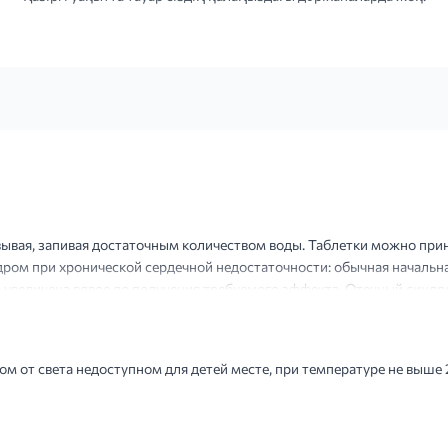
евывая, запивая достаточным количеством воды. Таблетки можно при
ром при хронической сердечной недостаточности: обычная начальная
 увеличена вдвое до получения требуемого эффекта. Отечный синдр
 день. При необходимости доза может быть уве...
м от света недоступном для детей месте, при температуре не выше 