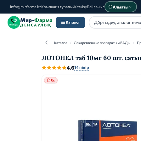
Алматы
info@mirfarma.kz
Компания туралы
Жеткізу
Байланыс
Мир-
Фарма
Каталог
ДЕНСАУЛЫҚ
Каталог
/
Лекарственные препараты и БАДы
/
Пр
ЛОТОНЕЛ таб 10мг 60 шт. саты
4.6
14 пікір
Каталог
Rx