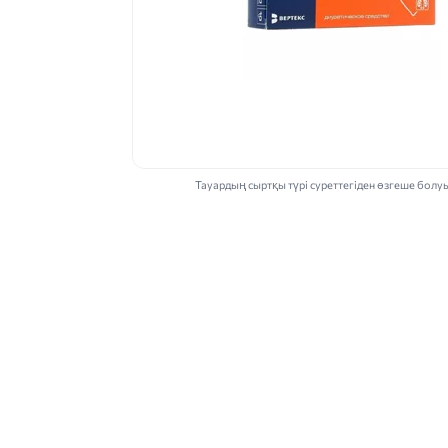
Тауардың сыртқы түрі суреттегіден өзгеше болу