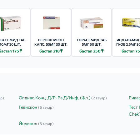
РАСЕМИД ТАБ
ВЕРОШПИРОН
ТОРАСЕМИД ТАБ
ИНДАПАМИД
10МГ 20 ШТ.
КАПС. 50МГ 30 ШТ.
5МГ 60 ШТ.
П/ОБ 2.5МГ 3
бастап 175 ₸
бастап 218 ₸
бастап 250 ₸
бастап 75
Опдиво Конц. Д/Р-Ра Д/Инф. (Фл.)
Рива
ар)
(2 тауар)
Гевискон
Тест 
(5 тауар)
Chek
Йодинол
(3 тауар)