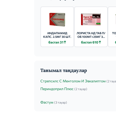
ИНДАПАМИД
ЛОРИСТА НД ТАБ П/
ТО
КАПС. 2.5МГ 30 ШТ.
ОБ 100МГ+25МГ 30
ШТ.
бастап 31 ₸
бастап 610 ₸
Танымал таңдаулар
Стрепсилс С Ментолом И Эвкалиптом
(2 тау
Периндоприл Плюс
(2 тауар)
Фастум
(3 тауар)