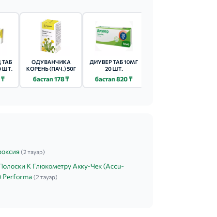
 ТАБ
ОДУВАНЧИКА
ДИУВЕР ТАБ 10МГ
ТОРАСЕМИД ТАБ
0 ШТ.
КОРЕНЬ (ПАЧ.) 50Г
20 ШТ.
10МГ 60 ШТ.
 ₸
бастап 178 ₸
бастап 820 ₸
бастап 310 ₸
роксия
(2 тауар)
Полоски К Глюкометру Акку-Чек (Accu-
) Performa
(2 тауар)