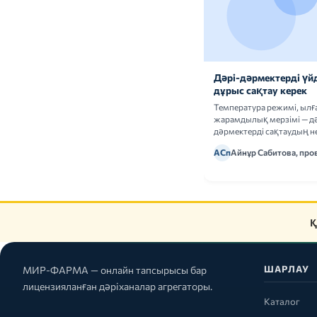
Дәрі-дәрмектерді үй
дұрыс сақтау керек
Температура режимі, ыл
жарамдылық мерзімі — дә
дәрмектерді сақтаудың не
ережелерін талдаймыз.
АСп
Айнұр Сабитова, про
Қ
ШАРЛАУ
МИР-ФАРМА — онлайн тапсырысы бар
лицензияланған дәріханалар агрегаторы.
Каталог