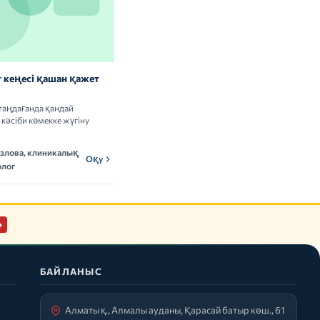
 кеңесі қашан қажет
Витаминдер мен БАҚ: сау
адамдарға керек пе
таңдағанда қандай
Витамин кешендерін қабылдаудың
кәсіби көмекке жүгіну
пайдасы мен тәуекелдері туралы ғылыми
деректерді талдаймыз.
озлова, клиникалық
Мадина Ержанова,
Оқу
МЕн
Оқу
лог
нутрициолог
+
БАЙЛАНЫС
Алматы қ., Алмалы ауданы, Қарасай батыр көш., 61