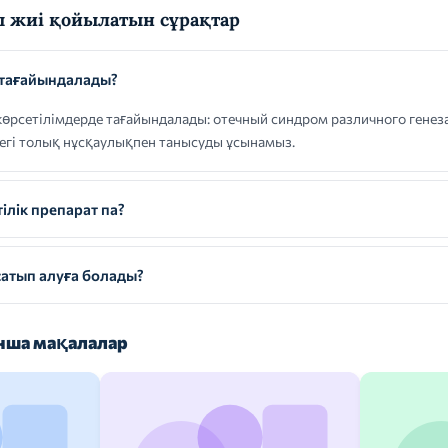
 жиі қойылатын сұрақтар
тағайындалады?
сетілімдерде тағайындалады: отечный синдром различного генеза,
дегі толық нұсқаулықпен танысуды ұсынамыз.
лік препарат па?
атып алуға болады?
ша мақалалар