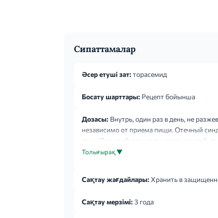
Сипаттамалар
Әсер етуші зат:
торасемид
Босату шарттары:
Рецепт бойынша
Дозасы:
Внутрь, один раз в день, не разж
независимо от приема пищи. Отечный синд
день. При необходимости доза может быть
начальная доза составляет 20мг один раз в
Толығырақ ▼
Сақтау жағдайлары:
Хранить в защищенно
Сақтау мерзімі:
3 года