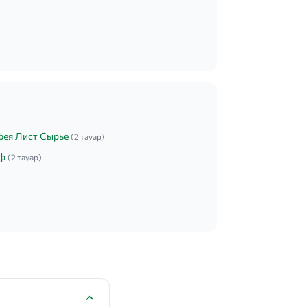
ея Лист Сырье
(2 тауар)
ф
(2 тауар)