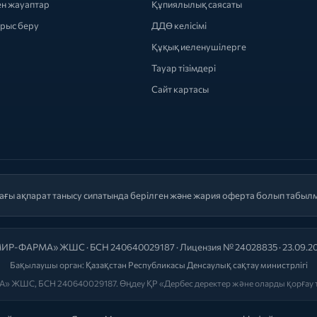
ен жауаптар
Құпиялылық саясаты
ырыс беру
ДДӨ келісімі
Құқық иеленушілерге
Тауар тізімдері
Сайт картасы
ағы ақпарат танысу сипатында берілген және жария оферта болып табыл
ИР-ФАРМА» ЖШС · БСН 240640029187 · Лицензия № 24028835 · 23.09.2
Бақылаушы орган:
Қазақстан Республикасы Денсаулық сақтау министрлігі
» ЖШС, БСН 240640029187. Өңдеу ҚР «Дербес деректер және оларды қорғау т