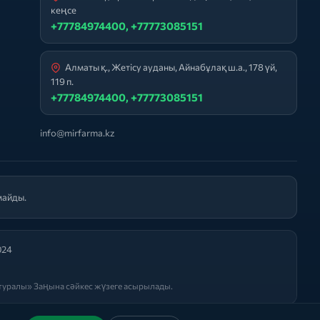
кеңсе
+77784974400, +77773085151
Алматы қ., Жетісу ауданы, Айнабұлақ ш.а., 178 үй,
119 п.
+77784974400, +77773085151
info@mirfarma.kz
майды.
024
уралы» Заңына сәйкес жүзеге асырылады.