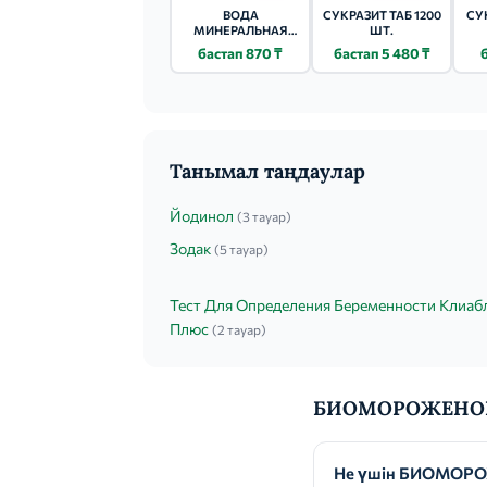
ВОДА
СУКРАЗИТ ТАБ 1200
СУ
МИНЕРАЛЬНАЯ
ШТ.
БОРЖОМИ 0.5Л
бастап 870 ₸
бастап 5 480 ₸
Танымал таңдаулар
Йодинол
(3 тауар)
Зодак
(5 тауар)
Тест Для Определения Беременности Клиаб
Плюс
(2 тауар)
БИОМОРОЖЕНОЕ т
Не үшін БИОМОРО