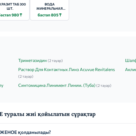
КРАЗИТ ТАБ 300
ВОДА
ШТ.
МИНЕРАЛЬНАЯ
БОРЖОМИ 0.75Л
бастап 980 ₸
бастап 805 ₸
Триметазидин
Шалф
(2 тауар)
Раствор Для Контактных Линз Acuvue Revitalens
Акли
(2 тауар)
лу
Синтомицина Линимент Линим. (Туба)
(2 тауар)
уралы жиі қойылатын сұрақтар
ЖЕНОЕ қолданылады?