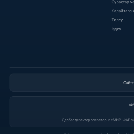
Сұрақтар м
Қалай тапс
Төлеу
Іздеу
Сайтт
«М
Дербес деректер операторы: «МИР-ФАРМА