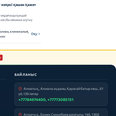
 кеңесі қашан қажет
Витаминдер мен БАҚ: сау
адамдарға керек пе
таңдағанда қандай
Витамин кешендерін қабылдаудың
кәсіби көмекке жүгіну
пайдасы мен тәуекелдері туралы ғылыми
деректерді талдаймыз.
озлова, клиникалық
Мадина Ержанова,
Оқу
МЕн
Оқу
лог
нутрициолог
+
БАЙЛАНЫС
Алматы қ., Алмалы ауданы, Қарасай батыр көш., 61
үй, 139 пәтер
+77784974400, +77773085151
Алматы қ., Ермек Серкебаев даңғылы, 146, 1368