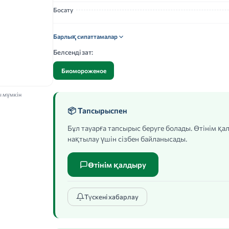
Босату
Барлық сипаттамалар
Белсенді зат:
Биомороженое
ы мүмкін
📦 Тапсырыспен
Бұл тауарға тапсырыс беруге болады. Өтінім қ
нақтылау үшін сізбен байланысады.
Өтінім қалдыру
Түскені хабарлау