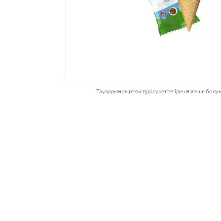
Тауардың сыртқы түрі суреттегіден өзгеше болу