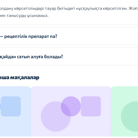
у көрсетілімдері тауар бетіндегі нұсқаулықта көрсетілген. Жо
мен танысуды ұсынамыз.
ецептілік препарат па?
йдан сатып алуға болады?
ша мақалалар