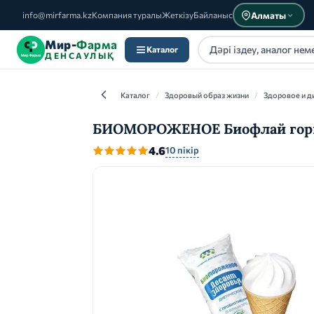
Алматы
info@mirfarma.kz
Компания туралы
Жеткізу
Байланыс
Мир-
Фарма
Каталог
ДЕНСАУЛЫҚ
Каталог
/
Здоровый образ жизни
/
Здоровое и д
БИОМОРОЖЕНОЕ Биофлай горьки
4.6
10 пікір
Каталог