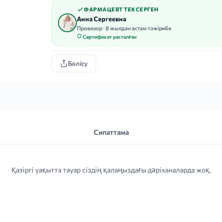
ФАРМАЦЕВТ ТЕКСЕРГЕН
Анна Сергеевна
Провизор · 8 жылдан астам тәжірибе
Сертификат расталған
Бөлісу
Сипаттама
Қазіргі уақытта тауар сіздің қалаңыздағы дәріханаларда жоқ.