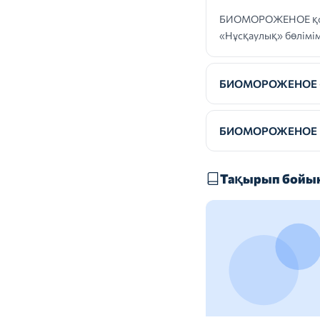
БИОМОРОЖЕНОЕ қолдан
«Нұсқаулық» бөлімі
БИОМОРОЖЕНОЕ — р
БИОМОРОЖЕНОЕ қа
Тақырып бойын