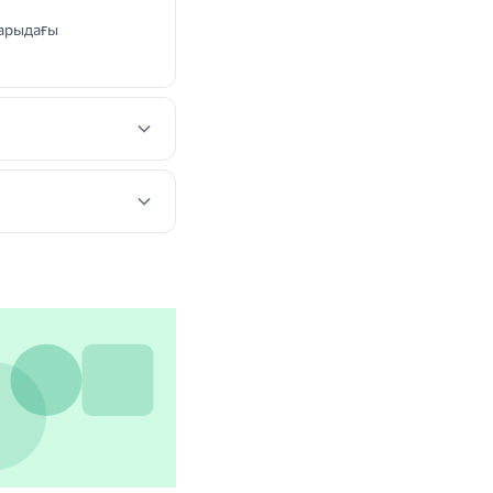
ғарыдағы