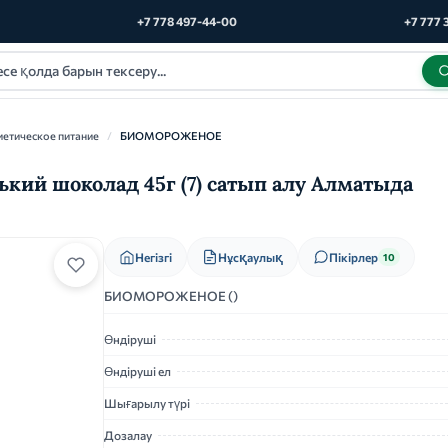
+7 778 497-44-00
+7 777 
иетическое питание
/
БИОМОРОЖЕНОЕ
й шоколад 45г (7) сатып алу Алматыда
Нұсқаулық
Негізгі
Пікірлер
10
БИОМОРОЖЕНОЕ ()
Өндіруші
Өндіруші ел
Шығарылу түрі
Дозалау