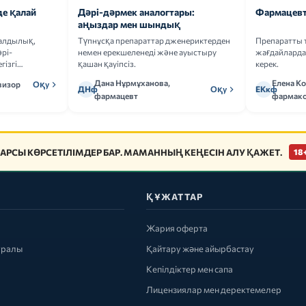
де қалай
Дәрі-дәрмек аналогтары:
Фармацевт
аңыздар мен шындық
ғалдылық,
Түпнұсқа препараттар дженериктерден
Препаратты 
рі-
немен ерекшеленеді және ауыстыру
жағдайларда 
гізгі
қашан қауіпсіз.
керек.
Дана Нұрмұханова,
Елена К
визор
Оқу
ДНф
Оқу
ЕКкф
фармацевт
фармако
АРСЫ КӨРСЕТІЛІМДЕР БАР. МАМАННЫҢ КЕҢЕСІН АЛУ ҚАЖЕТ.
18
ҚҰЖАТТАР
Жария оферта
уралы
Қайтару және айырбастау
Кепілдіктер мен сапа
Лицензиялар мен деректемелер