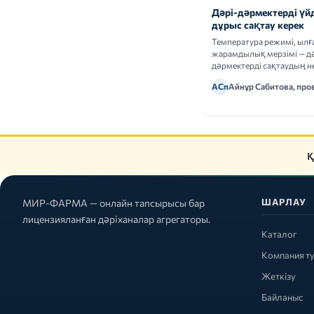
Дәрі-дәрмектерді үй
дұрыс сақтау керек
Температура режимі, ыл
жарамдылық мерзімі — дә
дәрмектерді сақтаудың не
ережелерін талдаймыз.
АСп
Айнұр Сабитова, про
Қ
ШАРЛАУ
МИР-ФАРМА — онлайн тапсырысы бар
лицензияланған дәріханалар агрегаторы.
Каталог
Компания т
Жеткізу
Байланыс