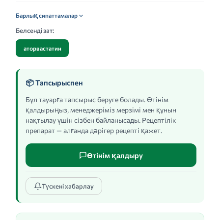
Барлық сипаттамалар
Белсенді зат:
аторвастатин
📦 Тапсырыспен
Бұл тауарға тапсырыс беруге болады. Өтінім
қалдырыңыз, менеджеріміз мерзімі мен құнын
нақтылау үшін сізбен байланысады. Рецептілік
препарат — алғанда дәрігер рецепті қажет.
Өтінім қалдыру
Түскені хабарлау