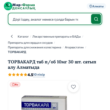
Мир-
Фарма
Алматы
ДЕНСАУЛЫҚ
Каталог
/
Лекарственные препараты и БАДы
/
Каталог
Препараты для сердца и сосудов
/
Препараты для снижения холестерина
/
Аторвастатин
/
ТОРВАКАРД
ТОРВАКАРД таб п/об 10мг 30 шт. сатып
алу Алматыда
4.5
10 пікір
Rx