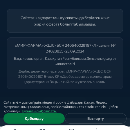
Сайттағы ақпарат танысу сипатында берілген және
жария оферта болып табылмайды.
«МИР-ФАРМА» ЖШС · БСН 240640029187 · Лицензия №
24028835 · 23.09.2024
Бақылаушы орган:
Қазақстан Республикасы Денсаулық сақтау
министрлігі
Дербес деректер операторы: «МИР-ФАРМА» ЖШС, БСН
240640029187. Өңдеу ҚР «Дербес деректер және оларды
қорғау туралы» Заңына сәйкес жүзеге асырылады.
2026 © "МИР-ФАРМА"
Сайттың жұмысы үшін міндетті cookie файлдары қажет. Яндекс
Метрикасының талдамалық cookie файлдары тек сіздің келісіміңізбен
Саясат
|
Оферта
|
Лицензиялар
қосылады.
Құпиялылық саясаты
Қабылдау
Бас тарту