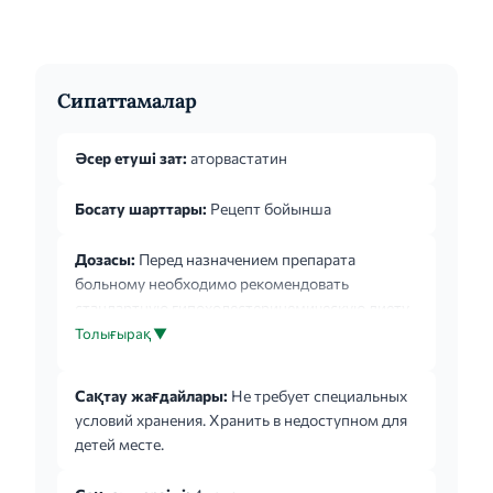
Сипаттамалар
Әсер етуші зат:
аторвастатин
Босату шарттары:
Рецепт бойынша
Дозасы:
Перед назначением препарата
больному необходимо рекомендовать
стандартную гипохолестеринемическую диету,
которую он должен продолжать соблюдать в
Толығырақ ▼
течение всего периода терапии. Препарат
принимать внутрь в любое время дня,
Сақтау жағдайлары:
Не требует специальных
независимо от времени приема пищи.
условий хранения. Хранить в недоступном для
Начальная доза составляет в среднем 10 мг 1
детей месте.
раз/сут. Доза варьирует от 10 до 80 мг 1 раз/
сут. Дозу подбирают с учетом исходных