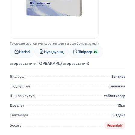
Тауардың сыртқы түрі суреттегіден өзгеше болуы мүмкін
Нұсқаулық
Негізгі
Пікірлер
10
аторвастатин · ТОРВАКАРД (аторвастатин)
Өндіруші
Зентива
Өндіруші ел
Словакия
Шығарылу түрі
таблеткалар
Дозалау
10мг
Қаптамада
30 дана
Босату
Рецептілік