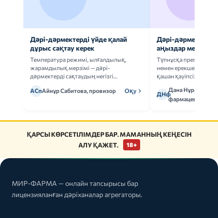
Дәрі-дәрмектерді үйде қалай
Дәрі-дәрмек анал
дұрыс сақтау керек
аңыздар мен шын
Температура режимі, ылғалдылық,
Түпнұсқа препаратта
жарамдылық мерзімі — дәрі-
немен ерекшеленеді 
дәрмектерді сақтаудың негізгі
қашан қауіпсіз.
ережелерін талдаймыз.
Дана Нұрмұханов
АСп
Айнұр Сабитова, провизор
Оқу
ДНф
фармацевт
ҚАРСЫ КӨРСЕТІЛІМДЕР БАР. МАМАННЫҢ КЕҢЕСІН
АЛУ ҚАЖЕТ.
18+
МИР-ФАРМА — онлайн тапсырысы бар
лицензияланған дәріханалар агрегаторы.