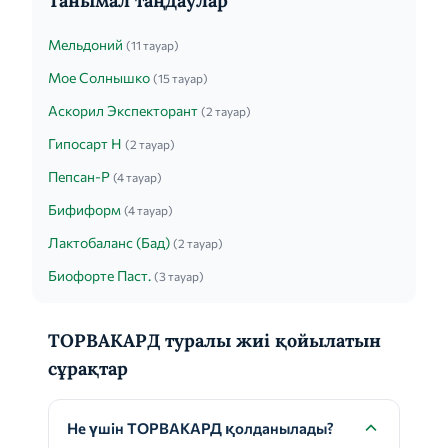
Танымал таңдаулар
Мельдоний
(11 тауар)
Мое Солнышко
(15 тауар)
Аскорил Экспекторант
(2 тауар)
Гипосарт Н
(2 тауар)
Пепсан-Р
(4 тауар)
Бифиформ
(4 тауар)
Лактобаланс (Бад)
(2 тауар)
Биофорте Паст.
(3 тауар)
ТОРВАКАРД туралы жиі қойылатын
сұрақтар
Не үшін ТОРВАКАРД қолданылады?