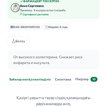
ФАРМАЦЕВТ ТЕКСЕРГЕН
Анна Сергеевна
Провизор · 8 жылдан астам тәжірибе
Сертификат расталған
EAN: 3582910091233
Мерзімі: 4 года
Бөлісу
От высокого холестерина. Снижает риск
инфаркта и инсульта.
Пікірлер
Бағалар мен қолжетімділік
Сипаттама
10
Қазіргі уақытта тауар сіздің қалаңыздағы
дәріханаларда жоқ.