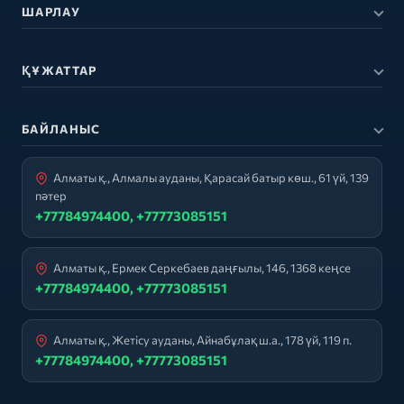
ШАРЛАУ
ҚҰЖАТТАР
БАЙЛАНЫС
Алматы қ., Алмалы ауданы, Қарасай батыр көш., 61 үй, 139
пәтер
+77784974400, +77773085151
Алматы қ., Ермек Серкебаев даңғылы, 146, 1368 кеңсе
+77784974400, +77773085151
Алматы қ., Жетісу ауданы, Айнабұлақ ш.а., 178 үй, 119 п.
+77784974400, +77773085151