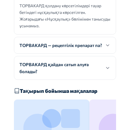
ТОРВАКАРД қолдану көрсетілімдері тауар
бетіндегі нұсқаулықта көрсетілген.
Жоғарыдағы «Нұсқаулық» бөлімімен танысуды
ұсынамыз.
ТОРВАКАРД — рецептілік препарат па?
ТОРВАКАРД қайдан сатып алуға
болады?
Тақырып бойынша мақалалар