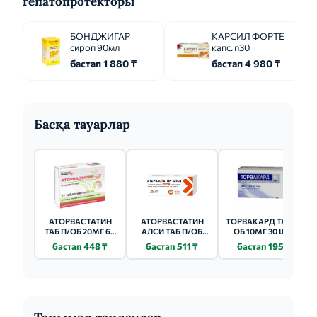
гепатопротекторы
БОНДЖИГАР
КАРСИЛ ФОРТЕ
сироп 90мл
капс. n30
бастап 1 880 ₸
бастап 4 980 ₸
Басқа тауарлар
АТОРВАСТАТИН
АТОРВАСТАТИН
ТОРВАКАРД ТАБ П/
ТАБ П/ОБ 20МГ 60
АЛСИ ТАБ П/ОБ
ОБ 10МГ 30 ШТ.
ШТ.
40МГ 50 ШТ.
бастап 448 ₸
бастап 511 ₸
бастап 195 ₸