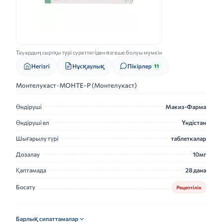
Тауардың сыртқы түрі суреттегіден өзгеше болуы мүмкін
Нұсқаулық
Негізгі
Пікірлер
11
Монтелукаст · МОНТЕ-Р (Монтелукаст)
Өндіруші
Макиз-Фарма
Өндіруші ел
Үндістан
Шығарылу түрі
таблеткалар
Дозалау
10мг
Қаптамада
28 дана
Босату
Рецептілік
Барлық сипаттамалар