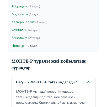
Тобрадекс
(2 тауар)
Мидокалм
(3 тауар)
Кальций Хелат
(2 тауар)
Аминазин
(4 тауар)
Венолайф
(2 тауар)
Иноферт
(2 тауар)
МОНТЕ-Р туралы жиі қойылатын
сұрақтар
Не үшін МОНТЕ-Р тағайындалады?
МОНТЕ-Р мынадай көрсетілімдерде
тағайындалады: длительное лечение и
профилактика бронхиальной астмы, включая