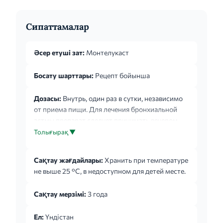
Сипаттамалар
Әсер етуші зат:
Монтелукаст
Босату шарттары:
Рецепт бойынша
Дозасы:
Внутрь, один раз в сутки, независимо
от приема пищи. Для лечения бронхиальной
астмы препарат следует принимать вечером.
При лечении аллергических ринитов препарат
Толығырақ ▼
может приниматься в любое время суток по
желанию пациента. Взрослые и дети с 15 лет: по
Сақтау жағдайлары:
Хранить при температуре
1 таблетке (10 мг) в сутки. Общие
не выше 25 °С, в недоступном для детей месте.
рекомендации: терапевтическое действие
препарата Монтелукаст на симптомы,
Сақтау мерзімі:
3 года
отражающие течение бронхиальной астмы
проявляется в течение первого дня. Пациенту
Ел:
Үндістан
следует продолжать прием препарата