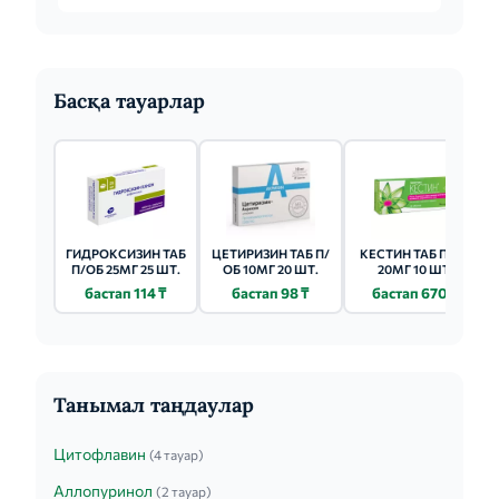
Монтелукаст как в пер...
Басқа тауарлар
ГИДРОКСИЗИН ТАБ
ЦЕТИРИЗИН ТАБ П/
КЕСТИН ТАБ П/ОБ
П/ОБ 25МГ 25 ШТ.
ОБ 10МГ 20 ШТ.
20МГ 10 ШТ.
бастап 114 ₸
бастап 98 ₸
бастап 670 ₸
Танымал таңдаулар
Цитофлавин
(4 тауар)
Аллопуринол
(2 тауар)