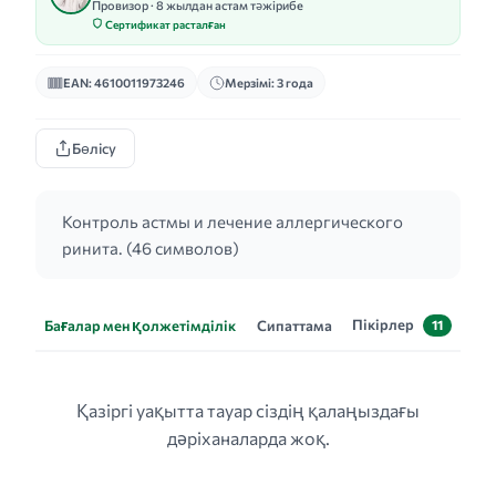
Провизор · 8 жылдан астам тәжірибе
Сертификат расталған
EAN: 4610011973246
Мерзімі: 3 года
Бөлісу
Контроль астмы и лечение аллергического
ринита. (46 символов)
Пікірлер
Бағалар мен қолжетімділік
Сипаттама
11
Қазіргі уақытта тауар сіздің қалаңыздағы
дәріханаларда жоқ.