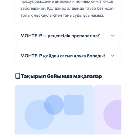
предупреждение дневных и ночных симптомов
заболевания. Қолданар алдында тауар бетіндегі
толық нұсқаулықпен танысуды ұсынамыз.
МОНТЕ-Р — рецептілік препарат па?
МОНТЕ-Р қайдан сатып алуға болады?
Тақырып бойынша мақалалар