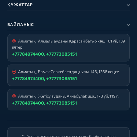
ҚҰЖАТТАР
БАЙЛАНЫС
Алматы қ., Алмалы ауданы, Қарасай батыр көш., 61 үй, 139
пәтер
+77784974400, +77773085151
Алматы қ., Ермек Серкебаев даңғылы, 146, 1368 кеңсе
+77784974400, +77773085151
Алматы қ., Жетісу ауданы, Айнабұлақ ш.а., 178 үй, 119 п.
+77784974400, +77773085151
Сайттағы ақпарат танысу сипатында берілген және