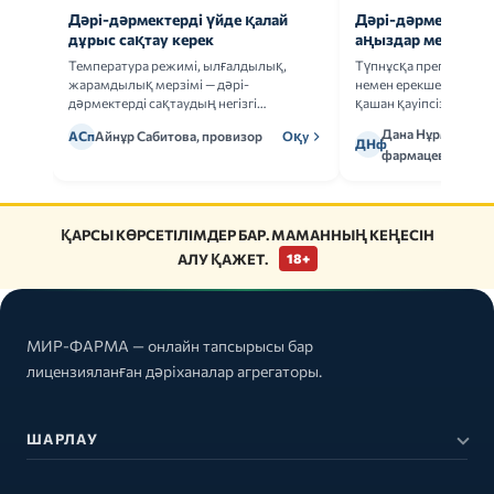
Дәрі-дәрмектерді үйде қалай
Дәрі-дәрмек анал
дұрыс сақтау керек
аңыздар мен шын
Температура режимі, ылғалдылық,
Түпнұсқа препаратта
жарамдылық мерзімі — дәрі-
немен ерекшеленеді 
дәрмектерді сақтаудың негізгі
қашан қауіпсіз.
ережелерін талдаймыз.
Дана Нұрмұханов
АСп
Айнұр Сабитова, провизор
Оқу
ДНф
фармацевт
ҚАРСЫ КӨРСЕТІЛІМДЕР БАР. МАМАННЫҢ КЕҢЕСІН
АЛУ ҚАЖЕТ.
18+
МИР-ФАРМА — онлайн тапсырысы бар
лицензияланған дәріханалар агрегаторы.
ШАРЛАУ