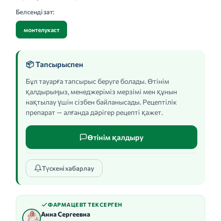
Белсенді зат:
монтелукаст
📦 Тапсырыспен
Бұл тауарға тапсырыс беруге болады. Өтінім
қалдырыңыз, менеджеріміз мерзімі мен құнын
нақтылау үшін сізбен байланысады. Рецептілік
препарат — алғанда дәрігер рецепті қажет.
Өтінім қалдыру
Түскені хабарлау
ФАРМАЦЕВТ ТЕКСЕРГЕН
Анна Сергеевна