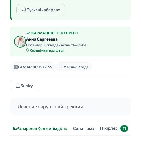
Түскені хабарлау
ФАРМАЦЕВТ ТЕКСЕРГЕН
Анна Сергеевна
Провизор · 8 жылдан астам тәжірибе
Сертификат расталған
EAN: 4610011972355
Мерзімі: 2 года
Бөлісу
Лечение нарушений эрекции.
Пікірлер
Бағалар мен қолжетімділік
Сипаттама
11