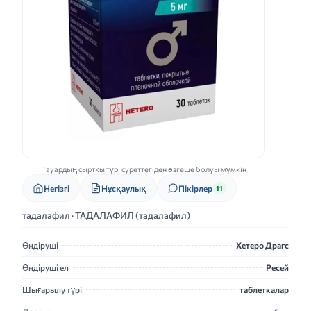
Тауардың сыртқы түрі суреттегіден өзгеше болуы мүмкін
Нұсқаулық
Негізгі
Пікірлер
11
тадалафил · ТАДАЛАФИЛ (тадалафил)
Өндіруші
Хетеро Драгс
Өндіруші ел
Ресей
Шығарылу түрі
таблеткалар