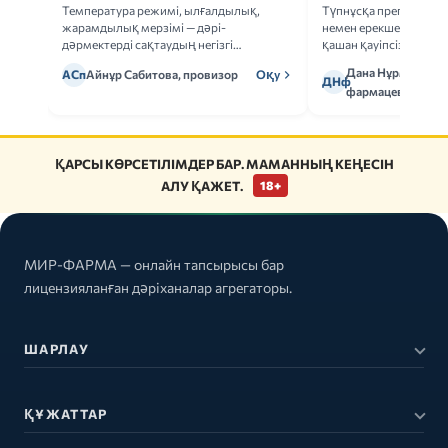
Температура режимі, ылғалдылық,
Түпнұсқа препаратта
жарамдылық мерзімі — дәрі-
немен ерекшеленеді 
дәрмектерді сақтаудың негізгі
қашан қауіпсіз.
ережелерін талдаймыз.
Дана Нұрмұханов
АСп
Айнұр Сабитова, провизор
Оқу
ДНф
фармацевт
ҚАРСЫ КӨРСЕТІЛІМДЕР БАР. МАМАННЫҢ КЕҢЕСІН
АЛУ ҚАЖЕТ.
18+
МИР-ФАРМА — онлайн тапсырысы бар
лицензияланған дәріханалар агрегаторы.
ШАРЛАУ
ҚҰЖАТТАР