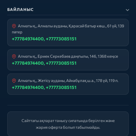
БАЙЛАНЫС
Алматы қ., Алмалы ауданы, Қарасай батыр көш., 61 үй, 139
пәтер
+77784974400, +77773085151
Алматы қ., Ермек Серкебаев даңғылы, 146, 1368 кеңсе
+77784974400, +77773085151
Алматы қ., Жетісу ауданы, Айнабұлақ ш.а., 178 үй, 119 п.
+77784974400, +77773085151
Сайттағы ақпарат танысу сипатында берілген және
жария оферта болып табылмайды.