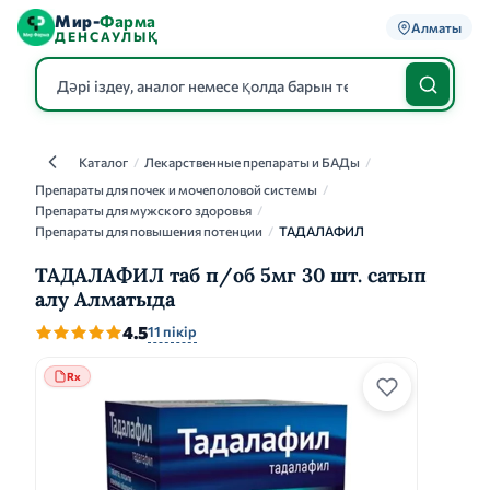
Мир-
Фарма
Алматы
ДЕНСАУЛЫҚ
Каталог
/
Лекарственные препараты и БАДы
/
Каталог
Препараты для почек и мочеполовой системы
/
Препараты для мужского здоровья
/
Препараты для повышения потенции
/
ТАДАЛАФИЛ
ТАДАЛАФИЛ таб п/об 5мг 30 шт. сатып
алу Алматыда
4.5
11 пікір
Rx