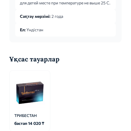
для детей месте при температуре не выше 25 С.
зависимости от индивидуальной
чувствительности. Целесообразность
Сақтау мерзімі:
2 года
ежедневного применения препарата должна
периодически пересматриваться. Для
Ел:
Үндістан
пациентов с нечастой сексуальной активностью
(реже двух раз в неделю): рекоменду...
Ұқсас тауарлар
ТРИБЕСТАН
бастап 14 020 ₸