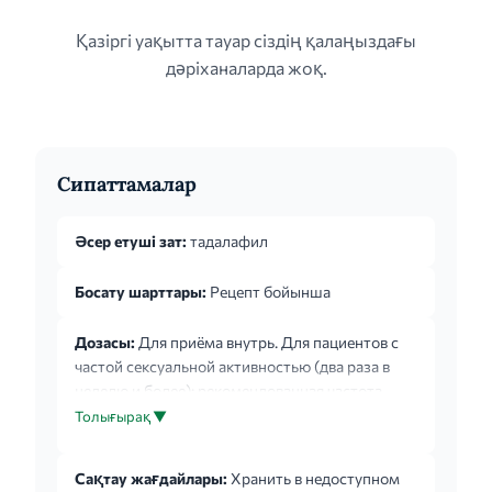
Қазіргі уақытта тауар сіздің қалаңыздағы
дәріханаларда жоқ.
Сипаттамалар
Әсер етуші зат:
тадалафил
Босату шарттары:
Рецепт бойынша
Дозасы:
Для приёма внутрь. Для пациентов с
частой сексуальной активностью (два раза в
неделю и более): рекомендованная частота
приёма - ежедневно, один раз в сутки 5 мг, в
Толығырақ ▼
одно и то же время, вне зависимости от
времени приёма пищи. Доза может быть
Сақтау жағдайлары:
Хранить в недоступном
снижена до 2,5 мг один раз в сутки в