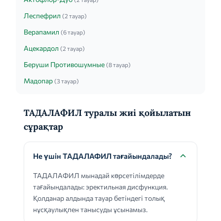
Леспефрил
(2 тауар)
Верапамил
(6 тауар)
Ацекардол
(2 тауар)
Беруши Противошумные
(8 тауар)
Мадопар
(3 тауар)
ТАДАЛАФИЛ туралы жиі қойылатын
сұрақтар
Не үшін ТАДАЛАФИЛ тағайындалады?
ТАДАЛАФИЛ мынадай көрсетілімдерде
тағайындалады: эректильная дисфункция.
Қолданар алдында тауар бетіндегі толық
нұсқаулықпен танысуды ұсынамыз.