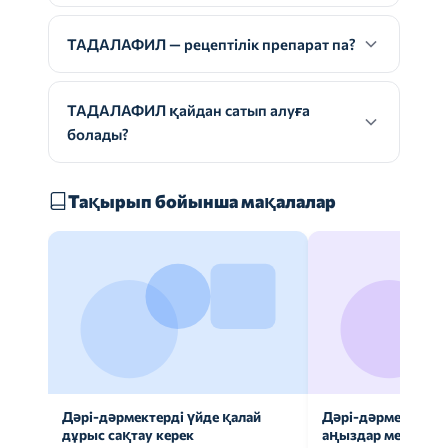
ТАДАЛАФИЛ — рецептілік препарат па?
ТАДАЛАФИЛ қайдан сатып алуға
болады?
Тақырып бойынша мақалалар
Дәрі-дәрмектерді үйде қалай
Дәрі-дәрмек анал
дұрыс сақтау керек
аңыздар мен шын