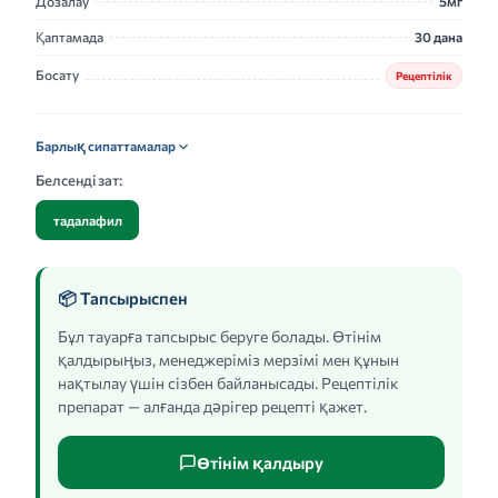
Дозалау
5мг
Қаптамада
30 дана
Босату
Рецептілік
Барлық сипаттамалар
Белсенді зат:
тадалафил
📦 Тапсырыспен
Бұл тауарға тапсырыс беруге болады. Өтінім
қалдырыңыз, менеджеріміз мерзімі мен құнын
нақтылау үшін сізбен байланысады. Рецептілік
препарат — алғанда дәрігер рецепті қажет.
Өтінім қалдыру