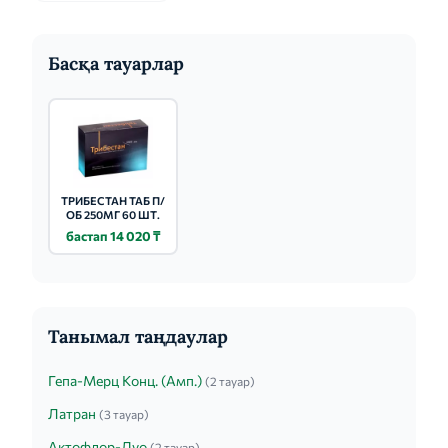
Басқа тауарлар
ТРИБЕСТАН ТАБ П/
ОБ 250МГ 60 ШТ.
бастап 14 020 ₸
Танымал таңдаулар
Гепа-Мерц Конц. (Амп.)
(2 тауар)
Латран
(3 тауар)
Актофлор-Дуо
(2 тауар)