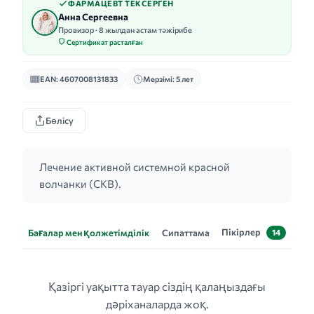
ФАРМАЦЕВТ ТЕКСЕРГЕН
Анна Сергеевна
Провизор · 8 жылдан астам тәжірибе
Сертификат расталған
EAN: 4607008131833
Мерзімі: 5 лет
Бөлісу
Лечение активной системной красной
волчанки (СКВ).
Пікірлер
Бағалар мен қолжетімділік
Сипаттама
14
Қазіргі уақытта тауар сіздің қалаңыздағы
дәріханаларда жоқ.