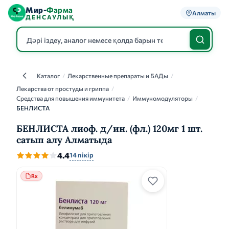
Мир-
Фарма
Алматы
ДЕНСАУЛЫҚ
Каталог
/
Лекарственные препараты и БАДы
/
Каталог
Лекарства от простуды и гриппа
/
Средства для повышения иммунитета
/
Иммуномодуляторы
/
БЕНЛИСТА
БЕНЛИСТА лиоф. д/ин. (фл.) 120мг 1 шт.
сатып алу Алматыда
4.4
14 пікір
Rx