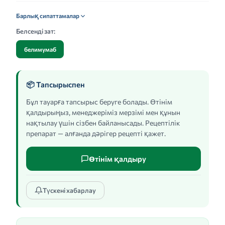
Барлық сипаттамалар
Белсенді зат:
белимумаб
📦 Тапсырыспен
Бұл тауарға тапсырыс беруге болады. Өтінім
қалдырыңыз, менеджеріміз мерзімі мен құнын
нақтылау үшін сізбен байланысады. Рецептілік
препарат — алғанда дәрігер рецепті қажет.
Өтінім қалдыру
Түскені хабарлау