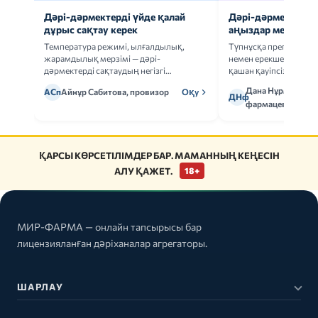
Дәрі-дәрмектерді үйде қалай
Дәрі-дәрмек анал
дұрыс сақтау керек
аңыздар мен шын
Температура режимі, ылғалдылық,
Түпнұсқа препаратта
жарамдылық мерзімі — дәрі-
немен ерекшеленеді 
дәрмектерді сақтаудың негізгі
қашан қауіпсіз.
ережелерін талдаймыз.
Дана Нұрмұханов
АСп
Айнұр Сабитова, провизор
Оқу
ДНф
фармацевт
ҚАРСЫ КӨРСЕТІЛІМДЕР БАР. МАМАННЫҢ КЕҢЕСІН
АЛУ ҚАЖЕТ.
18+
МИР-ФАРМА — онлайн тапсырысы бар
лицензияланған дәріханалар агрегаторы.
ШАРЛАУ