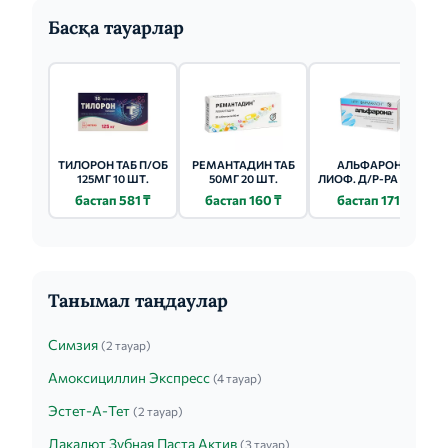
Басқа тауарлар
ТИЛОРОН ТАБ П/ОБ
РЕМАНТАДИН ТАБ
АЛЬФАРОНА
125МГ 10 ШТ.
50МГ 20 ШТ.
ЛИОФ. Д/Р-РА (ФЛ.)
50 000МЕ 1 ШТ.
бастап 581 ₸
бастап 160 ₸
бастап 171 ₸
Танымал таңдаулар
Симзия
(2 тауар)
Амоксициллин Экспресс
(4 тауар)
Эстет-А-Тет
(2 тауар)
Лакалют Зубная Паста Актив
(3 тауар)