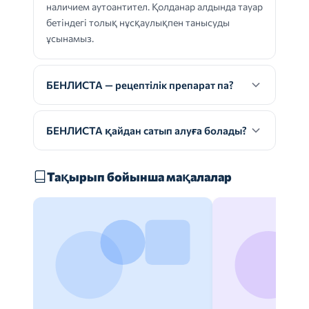
наличием аутоантител. Қолданар алдында тауар
бетіндегі толық нұсқаулықпен танысуды
ұсынамыз.
БЕНЛИСТА — рецептілік препарат па?
БЕНЛИСТА қайдан сатып алуға болады?
Тақырып бойынша мақалалар