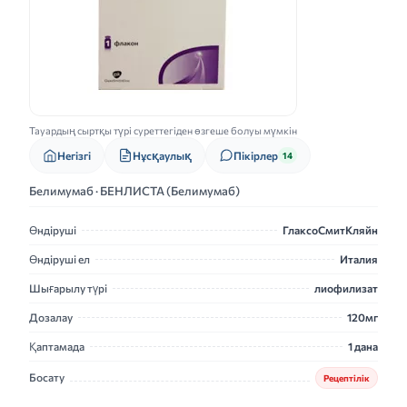
Тауардың сыртқы түрі суреттегіден өзгеше болуы мүмкін
Нұсқаулық
Негізгі
Пікірлер
14
Белимумаб · БЕНЛИСТА (Белимумаб)
Өндіруші
ГлаксоСмитКляйн
Өндіруші ел
Италия
Шығарылу түрі
лиофилизат
Дозалау
120мг
Қаптамада
1 дана
Босату
Рецептілік