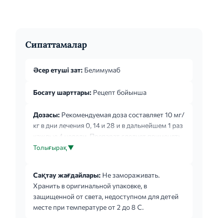
Сипаттамалар
Әсер етуші зат:
Белимумаб
Босату шарттары:
Рецепт бойынша
Дозасы:
Рекомендуемая доза составляет 10 мг/
кг в дни лечения 0, 14 и 28 и в дальнейшем 1 раз
каждые 4 недели. Препарат следует применять
неопределенно долго. Вводится внутривенно
Толығырақ ▼
инфузионно, перед введением его необходимо
восстановить (растворить) и развести. Инфузия
Сақтау жағдайлары:
Не замораживать.
должна осуществляться в течение 1 часа.
Хранить в оригинальной упаковке, в
Препарат не должен вводиться внутривенно
защищенной от света, недоступном для детей
струйно или болюсно. При возникновении у
месте при температуре от 2 до 8 С.
пациента инфузионных реакций скорость