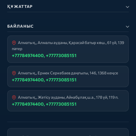
ҚҰЖАТТАР
БАЙЛАНЫС
Алматы қ., Алмалы ауданы, Қарасай батыр көш., 61 үй, 139
пәтер
+77784974400, +77773085151
Алматы қ., Ермек Серкебаев даңғылы, 146, 1368 кеңсе
+77784974400, +77773085151
Алматы қ., Жетісу ауданы, Айнабұлақ ш.а., 178 үй, 119 п.
+77784974400, +77773085151