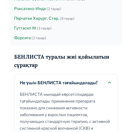
Роксатенз-Инда
(2 тауар)
Перчатки Хирург. Стер.
(9 тауар)
Гуттасил М
(3 тауар)
Форсига
(2 тауар)
БЕНЛИСТА туралы жиі қойылатын
сұрақтар
Не үшін БЕНЛИСТА тағайындалады?
БЕНЛИСТА мынадай көрсетілімдерде
тағайындалады: применение препарата
показано для снижения активности
заболевания у взрослых пациентов,
получающих стандартную терапию, с активной
системной красной волчанкой (СКВ) и