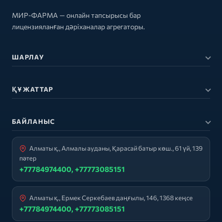
МИР-ФАРМА — онлайн тапсырысы бар
лицензияланған дәріханалар агрегаторы.
ШАРЛАУ
ҚҰЖАТТАР
БАЙЛАНЫС
Алматы қ., Алмалы ауданы, Қарасай батыр көш., 61 үй, 139
пәтер
+77784974400, +77773085151
Алматы қ., Ермек Серкебаев даңғылы, 146, 1368 кеңсе
+77784974400, +77773085151