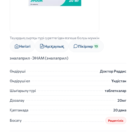
Тауардың сыртқы түрі суреттегіден өзгеше болуы мүмкін
Нұсқаулық
Негізгі
Пікірлер
13
эналаприл · ЭНАМ (эналаприл)
Өндіруші
Доктор Реддис
Өндіруші ел
Үндістан
Шығарылу түрі
таблеткалар
Дозалау
20мг
Қаптамада
20 дана
Босату
Рецептілік