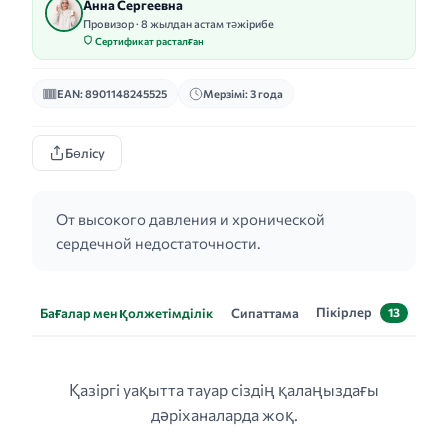
Анна Сергеевна
Провизор · 8 жылдан астам тәжірибе
Сертификат расталған
EAN: 8901148245525
Мерзімі: 3 года
Бөлісу
От высокого давления и хронической
сердечной недостаточности.
Пікірлер
Бағалар мен қолжетімділік
Сипаттама
13
Қазіргі уақытта тауар сіздің қалаңыздағы
дәріханаларда жоқ.