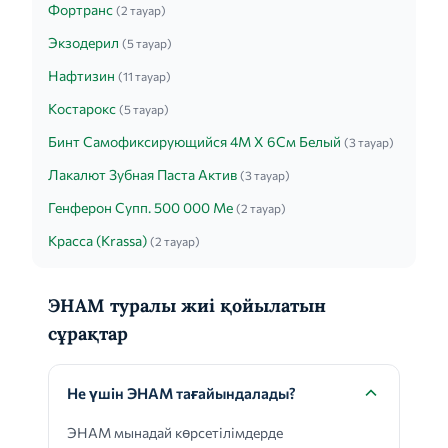
Фортранс
(2 тауар)
Экзодерил
(5 тауар)
Нафтизин
(11 тауар)
Костарокс
(5 тауар)
Бинт Самофиксирующийся 4М Х 6См Белый
(3 тауар)
Лакалют Зубная Паста Актив
(3 тауар)
Генферон Супп. 500 000 Ме
(2 тауар)
Красса (Krassa)
(2 тауар)
ЭНАМ туралы жиі қойылатын
сұрақтар
Не үшін ЭНАМ тағайындалады?
ЭНАМ мынадай көрсетілімдерде