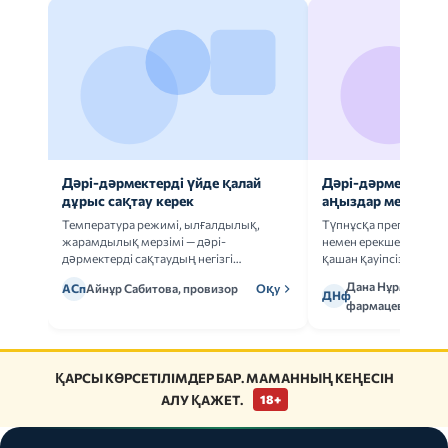
Дәрі-дәрмектерді үйде қалай
Дәрі-дәрмек анал
дұрыс сақтау керек
аңыздар мен шын
Температура режимі, ылғалдылық,
Түпнұсқа препаратта
жарамдылық мерзімі — дәрі-
немен ерекшеленеді 
дәрмектерді сақтаудың негізгі
қашан қауіпсіз.
ережелерін талдаймыз.
Дана Нұрмұханов
АСп
Айнұр Сабитова, провизор
Оқу
ДНф
фармацевт
ҚАРСЫ КӨРСЕТІЛІМДЕР БАР. МАМАННЫҢ КЕҢЕСІН
АЛУ ҚАЖЕТ.
18+