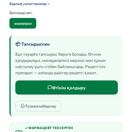
Барлық сипаттамалар
Белсенді зат:
эналаприл
📦 Тапсырыспен
Бұл тауарға тапсырыс беруге болады. Өтінім
қалдырыңыз, менеджеріміз мерзімі мен құнын
нақтылау үшін сізбен байланысады. Рецептілік
препарат — алғанда дәрігер рецепті қажет.
Өтінім қалдыру
Түскені хабарлау
ФАРМАЦЕВТ ТЕКСЕРГЕН