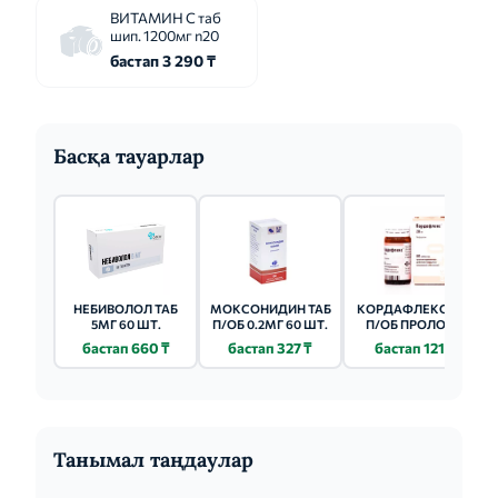
ВИТАМИН С таб
шип. 1200мг n20
бастап 3 290 ₸
Басқа тауарлар
НЕБИВОЛОЛ ТАБ
МОКСОНИДИН ТАБ
КОРДАФЛЕКС ТАБ
5МГ 60 ШТ.
П/ОБ 0.2МГ 60 ШТ.
П/ОБ ПРОЛОНГ.
20МГ 60 ШТ.
бастап 660 ₸
бастап 327 ₸
бастап 121 ₸
Танымал таңдаулар