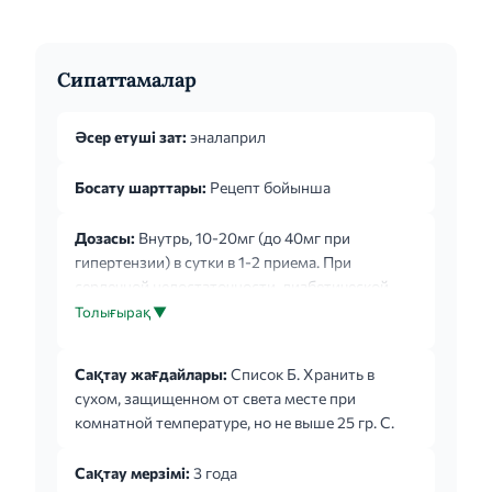
Сипаттамалар
Әсер етуші зат:
эналаприл
Босату шарттары:
Рецепт бойынша
Дозасы:
Внутрь, 10-20мг (до 40мг при
гипертензии) в сутки в 1-2 приема. При
сердечной недостаточности, диабетической
нефропатии начальная доза должна составлять
Толығырақ ▼
2,5-5мг/сутки с последующей коррекцией под
контролем АД.
Сақтау жағдайлары:
Список Б. Хранить в
сухом, защищенном от света месте при
комнатной температуре, но не выше 25 гр. С.
Сақтау мерзімі:
3 года