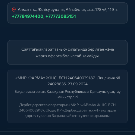
Алматы қ., Жетісу ауданы, Айнабұлақ ш.а., 178 үй, 119 п.
+77784974400, +77773085151
Сайттағы ақпарат танысу сипатында берілген және
жария оферта болып табылмайды.
«МИР-ФАРМА» ЖШС · БСН 240640029187 · Лицензия №
24028835 · 23.09.2024
Бақылаушы орган:
Қазақстан Республикасы Денсаулық сақтау
министрлігі
Дербес деректер операторы: «МИР-ФАРМА» ЖШС, БСН
240640029187. Өңдеу ҚР «Дербес деректер және оларды
қорғау туралы» Заңына сәйкес жүзеге асырылады.