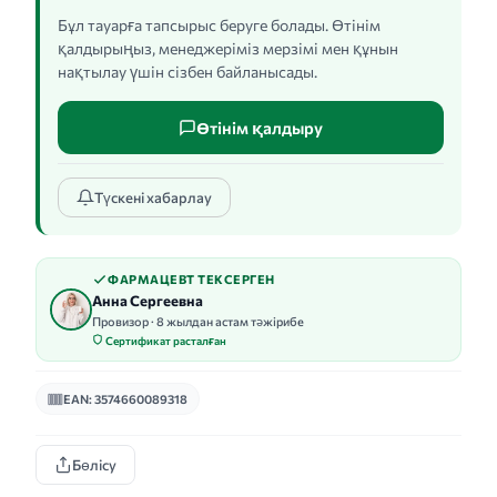
Бұл тауарға тапсырыс беруге болады. Өтінім
қалдырыңыз, менеджеріміз мерзімі мен құнын
нақтылау үшін сізбен байланысады.
Өтінім қалдыру
Түскені хабарлау
ФАРМАЦЕВТ ТЕКСЕРГЕН
Анна Сергеевна
Провизор · 8 жылдан астам тәжірибе
Сертификат расталған
EAN: 3574660089318
Бөлісу