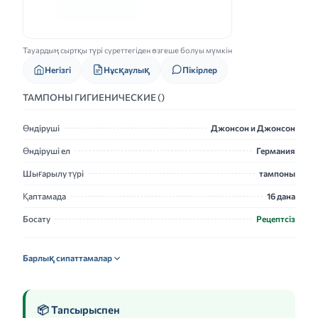
Тауардың сыртқы түрі суреттегіден өзгеше болуы мүмкін
Нұсқаулық
Негізгі
Пікірлер
ТАМПОНЫ ГИГИЕНИЧЕСКИЕ ()
Өндіруші
Джонсон и Джонсон
Өндіруші ел
Германия
Шығарылу түрі
тампоны
Қаптамада
16 дана
Босату
Рецептсіз
Барлық сипаттамалар
📦 Тапсырыспен