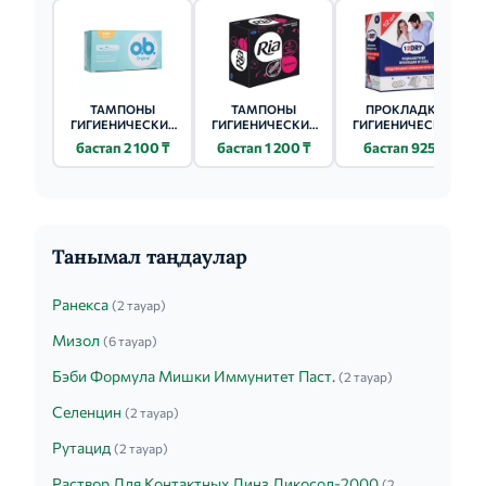
ТАМПОНЫ
ТАМПОНЫ
ПРОКЛАДКИ
ГИГИЕНИЧЕСКИЕ
ГИГИЕНИЧЕСКИЕ
ГИГИЕНИЧЕСКИЕ
БЕЛЛА (BELLA)
БЕЛЛА (BELLA)
ОЛВЕЙЗ (ALWAYS)
бастап 2 100 ₸
бастап 1 200 ₸
бастап 925 ₸
SUPER PLUS 16 ШТ.
SUPER PLUS 8 ШТ.
ULTRA NORMAL 10
ШТ.
Танымал таңдаулар
Ранекса
(2 тауар)
Мизол
(6 тауар)
Бэби Формула Мишки Иммунитет Паст.
(2 тауар)
Селенцин
(2 тауар)
Рутацид
(2 тауар)
Раствор Для Контактных Линз Ликосол-2000
(2