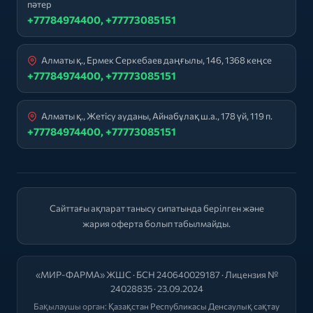
пәтер
+77784974400, +77773085151
Алматы қ., Ермек Серкебаев даңғылы, 146, 1368 кеңсе
+77784974400, +77773085151
Алматы қ., Жетісу ауданы, Айнабұлақ ш.а., 178 үй, 119 п.
+77784974400, +77773085151
Сайттағы ақпарат танысу сипатында берілген және
жария оферта болып табылмайды.
«МИР-ФАРМА» ЖШС · БСН 240640029187 · Лицензия №
24028835 · 23.09.2024
Бақылаушы орган:
Қазақстан Республикасы Денсаулық сақтау