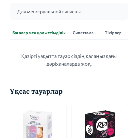
Для менструальной гигиены.
Бағалар мен қолжетімділік
Сипаттама
Пікірлер
Қазіргі уақытта тауар сіздің қалаңыздағы
дәріханаларда жоқ.
Ұқсас тауарлар