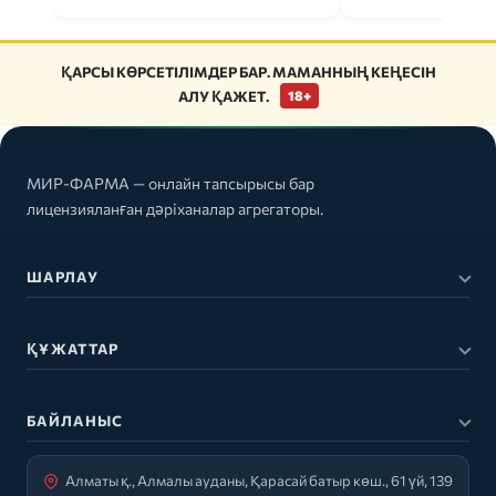
ҚАРСЫ КӨРСЕТІЛІМДЕР БАР. МАМАННЫҢ КЕҢЕСІН
АЛУ ҚАЖЕТ.
18+
МИР-ФАРМА — онлайн тапсырысы бар
лицензияланған дәріханалар агрегаторы.
ШАРЛАУ
ҚҰЖАТТАР
БАЙЛАНЫС
Алматы қ., Алмалы ауданы, Қарасай батыр көш., 61 үй, 139