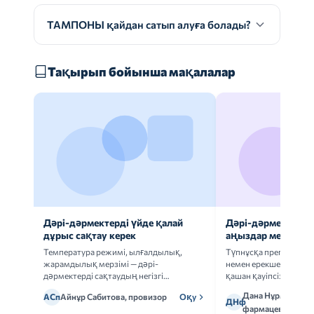
ТАМПОНЫ қайдан сатып алуға болады?
Тақырып бойынша мақалалар
Дәрі-дәрмектерді үйде қалай
Дәрі-дәрмек анал
дұрыс сақтау керек
аңыздар мен шын
Температура режимі, ылғалдылық,
Түпнұсқа препаратта
жарамдылық мерзімі — дәрі-
немен ерекшеленеді 
дәрмектерді сақтаудың негізгі
қашан қауіпсіз.
ережелерін талдаймыз.
Дана Нұрмұханов
АСп
Айнұр Сабитова, провизор
Оқу
ДНф
фармацевт