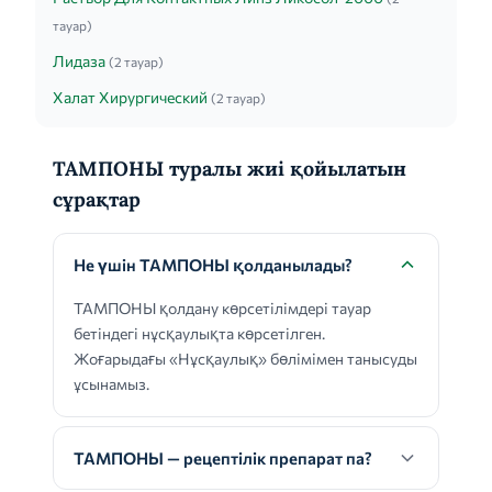
тауар)
Лидаза
(2 тауар)
Халат Хирургический
(2 тауар)
ТАМПОНЫ туралы жиі қойылатын
сұрақтар
Не үшін ТАМПОНЫ қолданылады?
ТАМПОНЫ қолдану көрсетілімдері тауар
бетіндегі нұсқаулықта көрсетілген.
Жоғарыдағы «Нұсқаулық» бөлімімен танысуды
ұсынамыз.
ТАМПОНЫ — рецептілік препарат па?