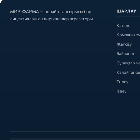
ШАРЛАУ
МИР-ФАРМА — онлайн тапсырысы бар
лицензияланған дәріханалар агрегаторы.
Каталог
Компания т
Жеткізу
Байланыс
Сұрақтар м
Қалай тапс
Төлеу
Іздеу