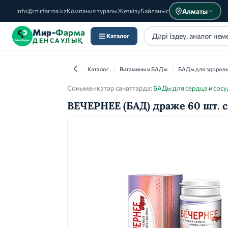
Алматы
info@mirfarma.kz
Компания туралы
Жеткізу
Байланыс
Мир-
Фарма
Каталог
ДЕНСАУЛЫҚ
Каталог
/
Витамины и БАДы
/
БАДы для здоров
Сонымен қатар санаттарда:
БАДы для сердца и сос
ВЕЧЕРНЕЕ (БАД) драже 60 шт. 
Каталог