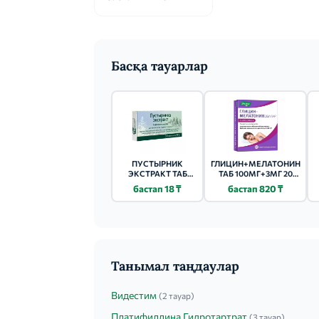
Басқа тауарлар
ПУСТЫРНИК
ГЛИЦИН+МЕЛАТОНИН
ЭКСТРАКТ ТАБ
ТАБ 100МГ+3МГ 20
14МГ 10 ШТ.
ШТ.
бастап 18 ₸
бастап 820 ₸
Танымал таңдаулар
Видестим
(2 тауар)
Платифиллина Гидротартрат
(3 тауар)