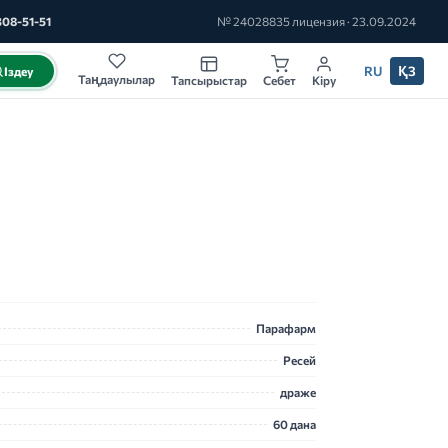
308-51-51
№ 24028835 лицензия · 23.09.2024
RU
ҚЗ
Іздеу
Таңдаулылар
Тапсырыстар
Себет
Кіру
Парафарм
Ресей
драже
60 дана