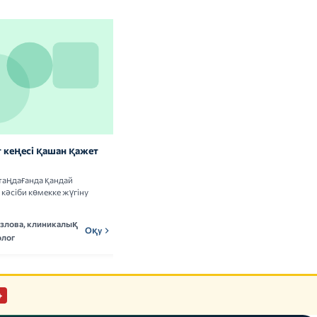
 кеңесі қашан қажет
Витаминдер мен БАҚ: сау
адамдарға керек пе
таңдағанда қандай
Витамин кешендерін қабылдаудың
кәсіби көмекке жүгіну
пайдасы мен тәуекелдері туралы ғылыми
деректерді талдаймыз.
озлова, клиникалық
Мадина Ержанова,
Оқу
МЕн
Оқу
лог
нутрициолог
+