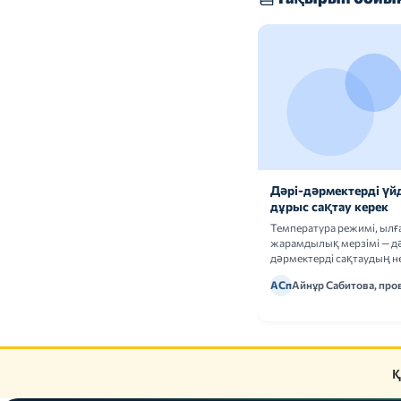
Дәрі-дәрмектерді үй
дұрыс сақтау керек
Температура режимі, ыл
жарамдылық мерзімі — дә
дәрмектерді сақтаудың не
ережелерін талдаймыз.
АСп
Айнұр Сабитова, про
Қ