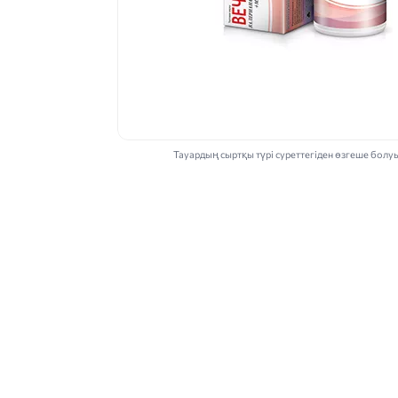
Тауардың сыртқы түрі суреттегіден өзгеше болу