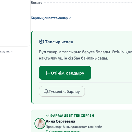
Босату
Барлық сипаттамалар
📦 Тапсырыспен
ы мүмкін
Бұл тауарға тапсырыс беруге болады. Өтінім қ
нақтылау үшін сізбен байланысады.
Өтінім қалдыру
Түскені хабарлау
ФАРМАЦЕВТ ТЕКСЕРГЕН
Анна Сергеевна
Провизор · 8 жылдан астам тәжірибе
Сертификат расталған