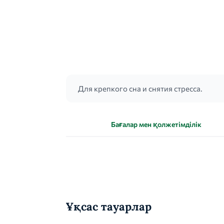
Для крепкого сна и снятия стресса.
Бағалар мен қолжетімділік
Ұқсас тауарлар