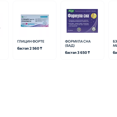
ГЛИЦИН ФОРТЕ
ФОРМУЛА СНА
Б
(БАД)
М
бастап 2 560 ₸
бастап 3 650 ₸
ба