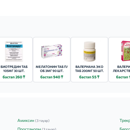
БИОТРЕДИН ТАБ
МЕЛАТОНИН ТАБ П/
ВАЛЕРИАНА ЭКО
ВАЛЕР
105МГ 30 ШТ.
ОБ 3МГ 90 ШТ.
ТАБ 200МГ 50 ШТ.
ЛЕКАРСТ
КОРНЕВ
бастап 260 ₸
бастап 940 ₸
бастап 55 ₸
бастап 
КОРНЯМ
Амиксин
Трек
(3 тауар)
Простанорм
Берг
(3 тауар)