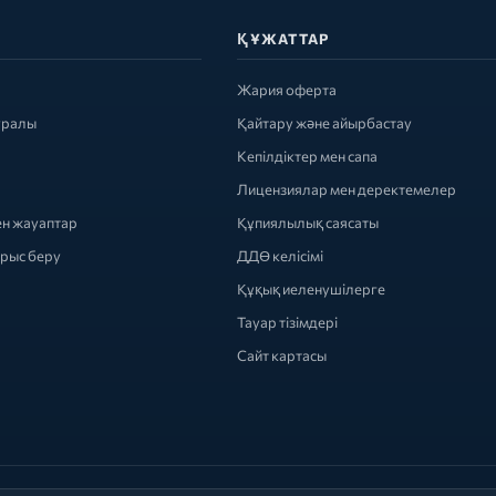
ҚҰЖАТТАР
Жария оферта
уралы
Қайтару және айырбастау
Кепілдіктер мен сапа
Лицензиялар мен деректемелер
ен жауаптар
Құпиялылық саясаты
ырыс беру
ДДӨ келісімі
Құқық иеленушілерге
Тауар тізімдері
Сайт картасы