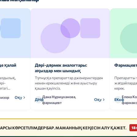
де қалай
Дәрі-дәрмек аналогтары:
Фармацевт
аңыздар мен шындық
ғалдылық,
Түпнұсқа препараттар дженериктерден
Препаратты 
рі-
немен ерекшеленеді және ауыстыру
жағдайларда 
гізгі
қашан қауіпсіз.
керек.
Дана Нұрмұханова,
Елена К
визор
Оқу
ДНф
Оқу
ЕКкф
фармацевт
фармако
АРСЫ КӨРСЕТІЛІМДЕР БАР. МАМАННЫҢ КЕҢЕСІН АЛУ ҚАЖЕТ.
18