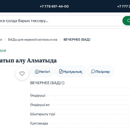
+7 778 497-44-00
+7 777 
ья
/
БАДы для нервной системы и сна
/
ВЕЧЕРНЕЕ (БАД)
удов
сатып алу Алматыда
Нұсқаулық
Негізгі
Пікірлер
ВЕЧЕРНЕЕ (БАД) ()
Өндіруші
Өндіруші ел
Шығарылу түрі
Қаптамада