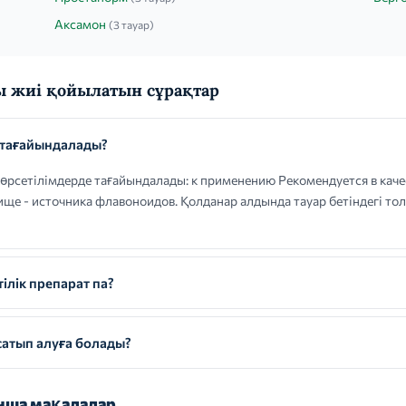
Аксамон
(3 тауар)
 жиі қойылатын сұрақтар
 тағайындалады?
рсетілімдерде тағайындалады: к применению Рекомендуется в каче
ище - источника флавоноидов. Қолданар алдында тауар бетіндегі т
ілік препарат па?
атып алуға болады?
ша мақалалар