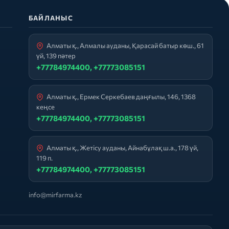
БАЙЛАНЫС
Алматы қ., Алмалы ауданы, Қарасай батыр көш., 61
үй, 139 пәтер
+77784974400, +77773085151
Алматы қ., Ермек Серкебаев даңғылы, 146, 1368
кеңсе
+77784974400, +77773085151
Алматы қ., Жетісу ауданы, Айнабұлақ ш.а., 178 үй,
119 п.
+77784974400, +77773085151
info@mirfarma.kz