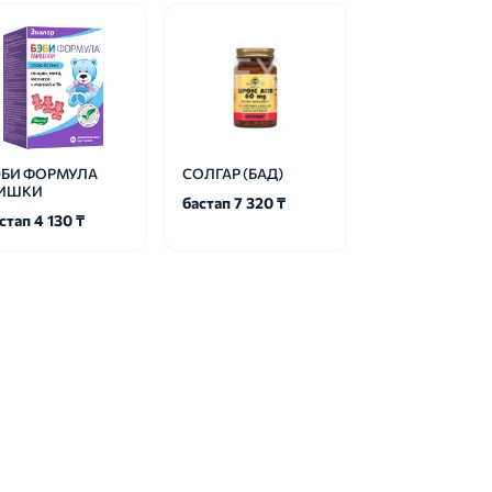
ЭБИ ФОРМУЛА
СОЛГАР (БАД)
ИШКИ
бастап 7 320 ₸
стап 4 130 ₸