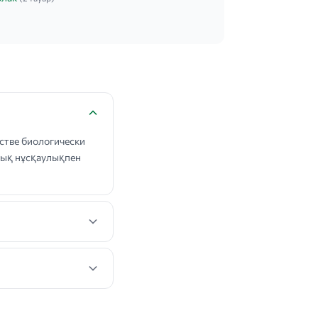
стве биологически
олық нұсқаулықпен