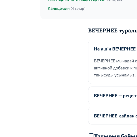
Кальцемин
(4 тауар)
ВЕЧЕРНЕЕ туралы
Не үшін ВЕЧЕРНЕЕ
ВЕЧЕРНЕЕ мынадай кө
активной добавки к п
танысуды ұсынамыз.
ВЕЧЕРНЕЕ — рецепт
ВЕЧЕРНЕЕ қайдан с
Тақырып бойын