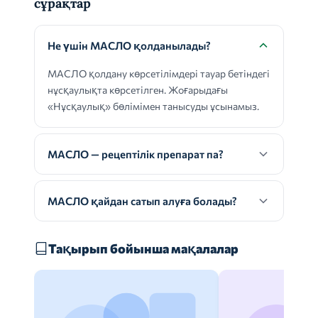
сұрақтар
Не үшін МАСЛО қолданылады?
МАСЛО қолдану көрсетілімдері тауар бетіндегі
нұсқаулықта көрсетілген. Жоғарыдағы
«Нұсқаулық» бөлімімен танысуды ұсынамыз.
МАСЛО — рецептілік препарат па?
МАСЛО қайдан сатып алуға болады?
Тақырып бойынша мақалалар