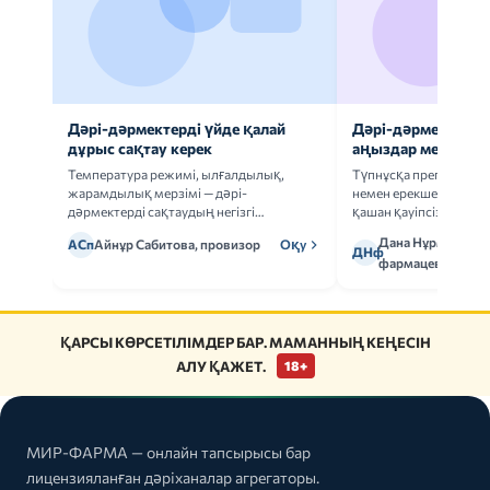
Дәрі-дәрмектерді үйде қалай
Дәрі-дәрмек анал
дұрыс сақтау керек
аңыздар мен шын
Температура режимі, ылғалдылық,
Түпнұсқа препаратта
жарамдылық мерзімі — дәрі-
немен ерекшеленеді 
дәрмектерді сақтаудың негізгі
қашан қауіпсіз.
ережелерін талдаймыз.
Дана Нұрмұханов
АСп
Айнұр Сабитова, провизор
Оқу
ДНф
фармацевт
ҚАРСЫ КӨРСЕТІЛІМДЕР БАР. МАМАННЫҢ КЕҢЕСІН
АЛУ ҚАЖЕТ.
18+
МИР-ФАРМА — онлайн тапсырысы бар
лицензияланған дәріханалар агрегаторы.