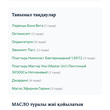
БОЛЬНЫМИ 60 ШТ.
XL
Танымал таңдаулар
Леденцы Бона Вита
(2 тауар)
Октенисепт
(2 тауар)
Ондансетрон
(6 тауар)
Эвкалипт Паст.
(2 тауар)
Пластырь Нимпласт Бактерицидный 1.9Х7.2
(3 тауар)
Пластырь Мастер Уни (Master Uni) Ленточный
3Х500См Нетканевый
(2 тауар)
Джардинс
(4 тауар)
Масло Эфирное Герани
(3 тауар)
МАСЛО туралы жиі қойылатын