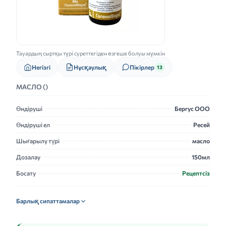
Тауардың сыртқы түрі суреттегіден өзгеше болуы мүмкін
Нұсқаулық
Негізгі
Пікірлер
13
МАСЛО ()
Өндіруші
Бергус ООО
Өндіруші ел
Ресей
Шығарылу түрі
масло
Дозалау
150мл
Босату
Рецептсіз
Барлық сипаттамалар