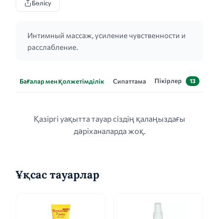
Бөлісу
Интимный массаж, усиление чувственности и
расслабление.
Пікірлер
Бағалар мен қолжетімділік
Сипаттама
13
Қазіргі уақытта тауар сіздің қалаңыздағы
дәріханаларда жоқ.
Ұқсас тауарлар