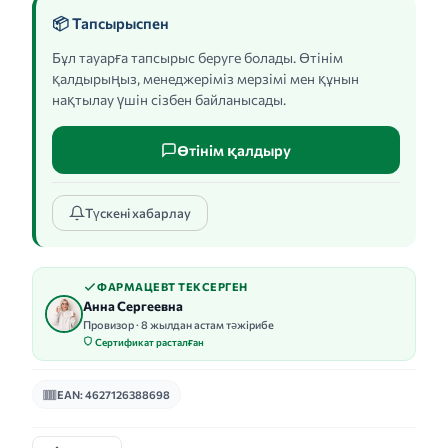
📦 Тапсырыспен
Бұл тауарға тапсырыс беруге болады. Өтінім
қалдырыңыз, менеджеріміз мерзімі мен құнын
нақтылау үшін сізбен байланысады.
Өтінім қалдыру
Түскені хабарлау
ФАРМАЦЕВТ ТЕКСЕРГЕН
Анна Сергеевна
Провизор · 8 жылдан астам тәжірибе
Сертификат расталған
EAN: 4627126388698