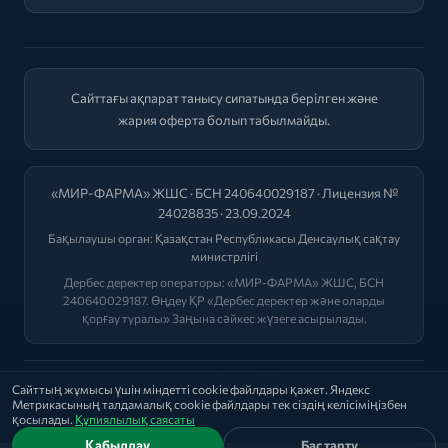
Сайттағы ақпарат танысу сипатында берілген және
жария оферта болып табылмайды.
«МИР-ФАРМА» ЖШС · БСН 240640029187 · Лицензия №
24028835 · 23.09.2024
Бақылаушы орган:
Қазақстан Республикасы Денсаулық сақтау
министрлігі
Дербес деректер операторы: «МИР-ФАРМА» ЖШС, БСН
240640029187. Өңдеу ҚР «Дербес деректер және оларды
қорғау туралы» Заңына сәйкес жүзеге асырылады.
2026 © "МИР-ФАРМА"
Сайттың жұмысы үшін міндетті cookie файлдары қажет. Яндекс
Метрикасының талдамалық cookie файлдары тек сіздің келісіміңізбен
Саясат
|
Оферта
|
Лицензиялар
қосылады.
Құпиялылық саясаты
Қабылдау
Бас тарту