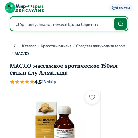
Мир-
Фарма
Алматы
ДЕНСАУЛЫҚ
Каталог
/
Красота и гигиена
/
Средства для ухода за телом
Каталог
/
МАСЛО
МАСЛО массажное эротическое 150мл
сатып алу Алматыда
4.5
13 пікір