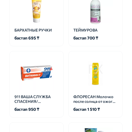
БАРХАТНЫЕ РУЧКИ
ТЕЙМУРОВА
бастап 695 ₸
бастап 700 ₸
911 ВАША СЛУЖБА
ФЛОРЕСАН Молочко
СПАСЕНИЯ/
после солнца от ожогов
ЭКСТРЕННАЯ
(Ф-107)
бастап 950 ₸
бастап 1 510 ₸
ПОМОЩЬ