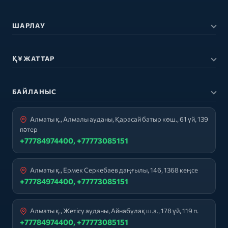
ШАРЛАУ
ҚҰЖАТТАР
БАЙЛАНЫС
Алматы қ., Алмалы ауданы, Қарасай батыр көш., 61 үй, 139
пәтер
+77784974400, +77773085151
Алматы қ., Ермек Серкебаев даңғылы, 146, 1368 кеңсе
+77784974400, +77773085151
Алматы қ., Жетісу ауданы, Айнабұлақ ш.а., 178 үй, 119 п.
+77784974400, +77773085151