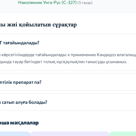
Наколенник Унга-Рус (С-327)
(5 тауар)
ы жиі қойылатын сұрақтар
 тағайындалады?
өрсетілімдерде тағайындалады: к применению Кандидоз влагалища
лдында тауар бетіндегі толық нұсқаулықпен танысуды ұсынамыз.
ілік препарат па?
сатып алуға болады?
ша мақалалар