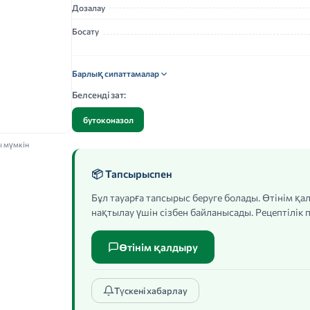
Дозалау
Босату
Барлық сипаттамалар
Белсенді зат:
бутоконазол
ы мүмкін
📦 Тапсырыспен
Бұл тауарға тапсырыс беруге болады. Өтінім қ
нақтылау үшін сізбен байланысады. Рецептілік п
Өтінім қалдыру
Түскені хабарлау