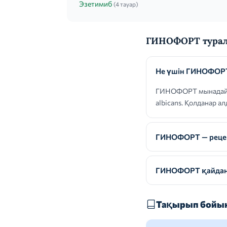
Эзетимиб
(4 тауар)
ГИНОФОРТ турал
Не үшін ГИНОФОРТ
ГИНОФОРТ мынадай к
albicans. Қолданар а
ГИНОФОРТ — рецепт
ГИНОФОРТ қайдан 
Тақырып бойын