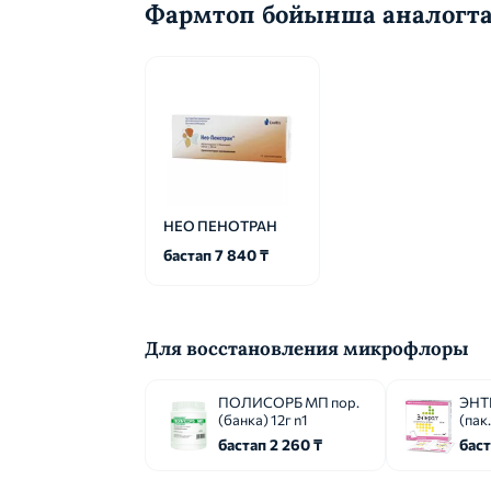
Фармтоп бойынша аналогт
НЕО ПЕНОТРАН
бастап 7 840 ₸
Для восстановления микрофлоры
ПОЛИСОРБ МП пор.
ЭНТЕ
(банка) 12г n1
(пак
бастап 2 260 ₸
баст