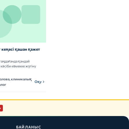
 кеңесі қашан қажет
Витаминдер мен БАҚ: сау
адамдарға керек пе
таңдағанда қандай
Витамин кешендерін қабылдаудың
кәсіби көмекке жүгіну
пайдасы мен тәуекелдері туралы ғылыми
деректерді талдаймыз.
озлова, клиникалық
Мадина Ержанова,
Оқу
МЕн
Оқу
лог
нутрициолог
+
БАЙЛАНЫС