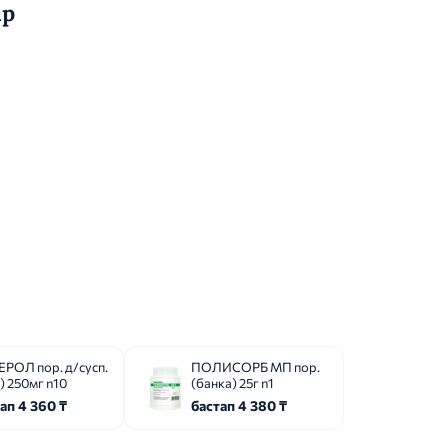
ар
РОЛ пор. д/сусп.
ПОЛИСОРБ МП пор.
.) 250мг n10
(банка) 25г n1
ап 4 360 ₸
бастап 4 380 ₸