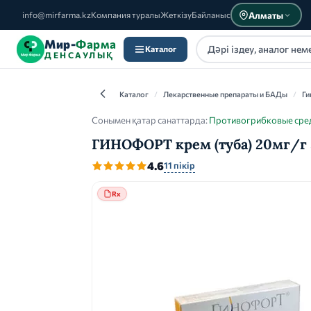
Алматы
info@mirfarma.kz
Компания туралы
Жеткізу
Байланыс
Мир-
Фарма
Каталог
ДЕНСАУЛЫҚ
Каталог
/
Лекарственные препараты и БАДы
/
Ги
Сонымен қатар санаттарда:
Противогрибковые сре
ГИНОФОРТ крем (туба) 20мг/г 
Каталог
4.6
11 пікір
Rx