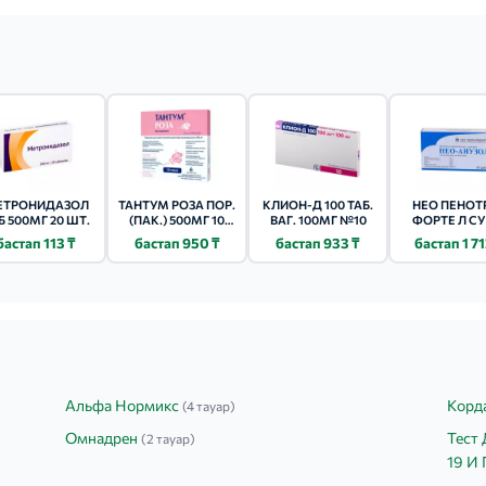
ЕТРОНИДАЗОЛ
ТАНТУМ РОЗА ПОР.
КЛИОН-Д 100 ТАБ.
НЕО ПЕНОТ
Б 500МГ 20 ШТ.
(ПАК.) 500МГ 10
ВАГ. 100МГ №10
ФОРТЕ Л СУ
ШТ.
ВАГИН. 7 Ш
бастап 113 ₸
бастап 950 ₸
бастап 933 ₸
бастап 1 71
Альфа Нормикс
Корд
(4 тауар)
Омнадрен
Тест 
(2 тауар)
19 И 