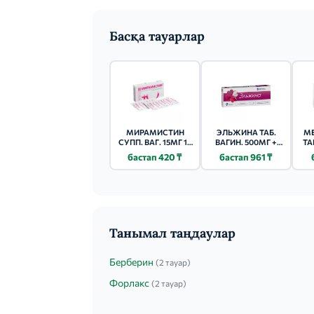
Басқа тауарлар
МИРАМИСТИН
ЭЛЬЖИНА ТАБ.
М
СУПП. ВАГ. 15МГ 10
ВАГИН. 500МГ +
ТА
ШТ.
6500МЕ + 3МГ +
бастап 420 ₸
бастап 961 ₸
100МГ №6
Танымал таңдаулар
Берберин
(2 тауар)
Форлакс
(2 тауар)