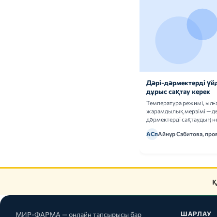
Дәрі-дәрмектерді үй
дұрыс сақтау керек
Температура режимі, ыл
жарамдылық мерзімі — дә
дәрмектерді сақтаудың не
ережелерін талдаймыз.
АСп
Айнұр Сабитова, про
Қ
ШАРЛАУ
МИР-ФАРМА — онлайн тапсырысы бар