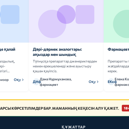
де қалай
Дәрі-дәрмек аналогтары:
Фармацевт
аңыздар мен шындық
ғалдылық,
Түпнұсқа препараттар дженериктерден
Препаратты 
рі-
немен ерекшеленеді және ауыстыру
жағдайларда 
гізгі
қашан қауіпсіз.
керек.
Дана Нұрмұханова,
Елена К
визор
Оқу
ДНф
Оқу
ЕКкф
фармацевт
фармако
АРСЫ КӨРСЕТІЛІМДЕР БАР. МАМАННЫҢ КЕҢЕСІН АЛУ ҚАЖЕТ.
18
ҚҰЖАТТАР