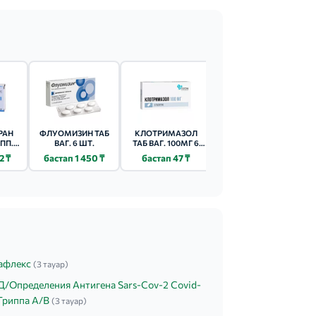
РАН
ФЛУОМИЗИН ТАБ
КЛОТРИМАЗОЛ
БЕТАДИН СВЕЧИ
ПП.
ВАГ. 6 ШТ.
ТАБ ВАГ. 100МГ 6
ВАГ. 200МГ 14 ШТ.
Т.
ШТ.
С
2 ₸
бастап 1 450 ₸
бастап 47 ₸
бастап 730 ₸
афлекс
(3 тауар)
Д/Определения Антигена Sars-Cov-2 Covid-
Гриппа А/В
(3 тауар)