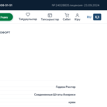
308-51-51
№ 24028835 лицензия · 23.09.2024
RU
ҚЗ
Іздеу
Таңдаулылар
Тапсырыстар
Себет
Кіру
НОФОРТ
Гедеон Рихтер
Соединенные Штаты Америки
крем