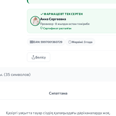
ФАРМАЦЕВТ ТЕКСЕРГЕН
Анна Сергеевна
Провизор · 8 жылдан астам тәжірибе
Сертификат расталған
EAN: 5997001360729
Мерзімі: 3 года
Бөлісу
. (35 символов)
Сипаттама
Қазіргі уақытта тауар сіздің қалаңыздағы дәріханаларда жоқ.