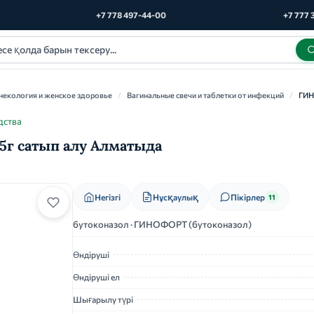
+7 778 497-44-00
+7 777 
некология и женское здоровье
/
Вагинальные свечи и таблетки от инфекций
/
ГИ
дства
5г сатып алу Алматыда
Нұсқаулық
Негізгі
Пікірлер
11
бутоконазол · ГИНОФОРТ (бутоконазол)
Өндіруші
Өндіруші ел
Шығарылу түрі