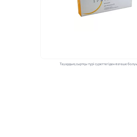
Тауардың сыртқы түрі суреттегіден өзгеше болу