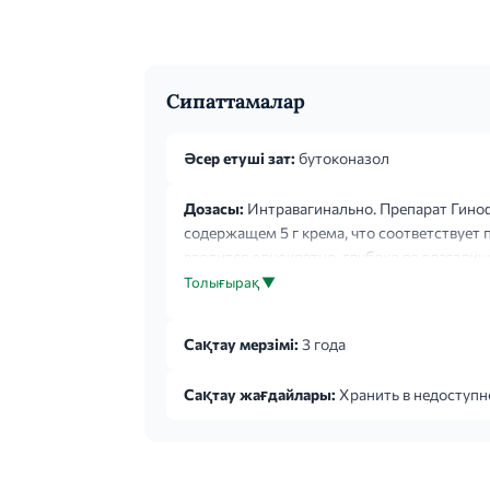
Сипаттамалар
Әсер етуші зат:
бутоконазол
Дозасы:
Интравагинально. Препарат Гино
содержащем 5 г крема, что соответствует 
вводится однократно, глубоко во влагали
младше 14 лет. Эффективность и безопасн
Толығырақ ▼
касающихся лечения препаратом Гинофорт®
препарата врач должен оценить соотношен
Сақтау мерзімі:
3 года
колпачком. Колпачок не удалять. Если кол
аппликатор одной рукой и потянув другой 
Сақтау жағдайлары:
Хранить в недоступно
влагалище. Медленно надавливая на поршен