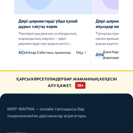
Дәрі-дәрмектерді үйде қалай
Дәрі-дәрмек анал
дұрыс сақтау керек
аңыздар мен шын
Температура режимі, ылғалдылық,
Түпнұсқа препаратта
жарамдылық мерзімі — дәрі-
немен ерекшеленеді 
дәрмектерді сақтаудың негізгі
қашан қауіпсіз.
ережелерін талдаймыз.
Дана Нұрмұханов
АСп
Айнұр Сабитова, провизор
Оқу
ДНф
фармацевт
ҚАРСЫ КӨРСЕТІЛІМДЕР БАР. МАМАННЫҢ КЕҢЕСІН
АЛУ ҚАЖЕТ.
18+
МИР-ФАРМА — онлайн тапсырысы бар
лицензияланған дәріханалар агрегаторы.