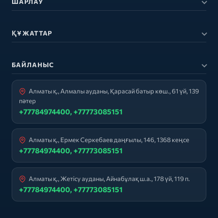
ШАРЛАУ
ҚҰЖАТТАР
БАЙЛАНЫС
Алматы қ., Алмалы ауданы, Қарасай батыр көш., 61 үй, 139
пәтер
+77784974400, +77773085151
Алматы қ., Ермек Серкебаев даңғылы, 146, 1368 кеңсе
+77784974400, +77773085151
Алматы қ., Жетісу ауданы, Айнабұлақ ш.а., 178 үй, 119 п.
+77784974400, +77773085151