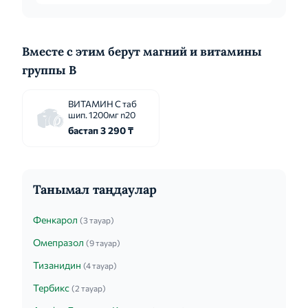
оптимального эффекта, обычно до 300 мг/
сутки. В отдельных случаях до...
Вместе с этим берут магний и витамины
группы B
ВИТАМИН С таб
шип. 1200мг n20
бастап 3 290 ₸
Танымал таңдаулар
Фенкарол
(3 тауар)
Омепразол
(9 тауар)
Тизанидин
(4 тауар)
Тербикс
(2 тауар)