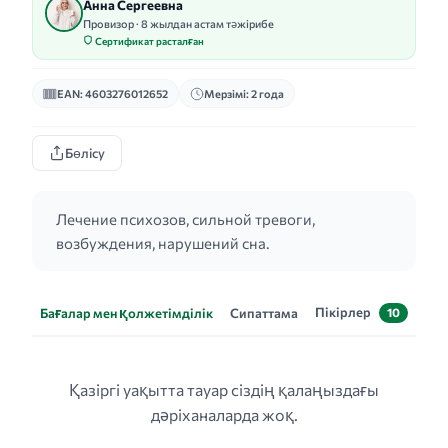
Анна Сергеевна
Провизор · 8 жылдан астам тәжірибе
Сертификат расталған
EAN: 4603276012652
Мерзімі: 2 года
Бөлісу
Лечение психозов, сильной тревоги,
возбуждения, нарушений сна.
Пікірлер
Бағалар мен қолжетімділік
Сипаттама
10
Қазіргі уақытта тауар сіздің қалаңыздағы
дәріханаларда жоқ.