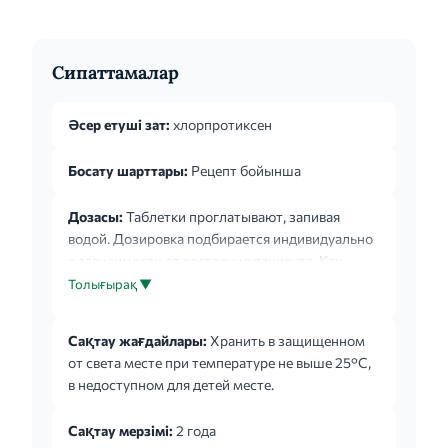
Сипаттамалар
Әсер етуші зат:
хлорпротиксен
Босату шарттары:
Рецепт бойынша
Дозасы:
Таблетки проглатывают, запивая
водой. Дозировка подбирается индивидуально
в зависимости от состояния пациента. Как
правило, в начале лечения назначаются
Толығырақ ▼
небольшие дозы, которые увеличиваются до
оптимального эффективного уровня так
Сақтау жағдайлары:
Хранить в защищенном
быстро, как это возможно, в зависимости от
от света месте при температуре не выше 25°С,
терапевтического отклика. Шизофрения и
в недоступном для детей месте.
другие психозы. Маниакальные состояния:
Лечение начинают с 50-100 мг/сутки,
Сақтау мерзімі:
2 года
постепенно наращивая дозу до достижения