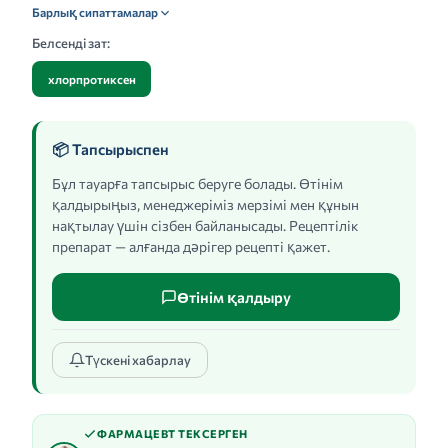
Барлық сипаттамалар
Белсенді зат:
хлорпротиксен
📦 Тапсырыспен
Бұл тауарға тапсырыс беруге болады. Өтінім
қалдырыңыз, менеджеріміз мерзімі мен құнын
нақтылау үшін сізбен байланысады. Рецептілік
препарат — алғанда дәрігер рецепті қажет.
Өтінім қалдыру
Түскені хабарлау
ФАРМАЦЕВТ ТЕКСЕРГЕН