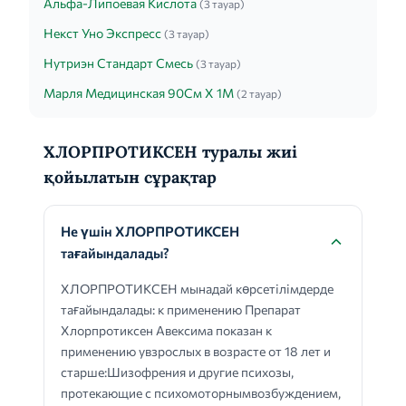
Альфа-Липоевая Кислота
(3 тауар)
Некст Уно Экспресс
(3 тауар)
Нутриэн Стандарт Смесь
(3 тауар)
Марля Медицинская 90См Х 1М
(2 тауар)
ХЛОРПРОТИКСЕН туралы жиі
қойылатын сұрақтар
Не үшін ХЛОРПРОТИКСЕН
тағайындалады?
ХЛОРПРОТИКСЕН мынадай көрсетілімдерде
тағайындалады: к применению Препарат
Хлорпротиксен Авексима показан к
применению увзрослых в возрасте от 18 лет и
старше:Шизофрения и другие психозы,
протекающие с психомоторнымвозбуждением,