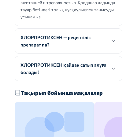
ажитацией и тревожностью. Қолданар алдында
тауар бетіндегі толық нұсқаулықпен танысуды
ұсынамыз.
ХЛОРПРОТИКСЕН — рецептілік
препарат па?
ХЛОРПРОТИКСЕН қайдан сатып алуға
болады?
Тақырып бойынша мақалалар