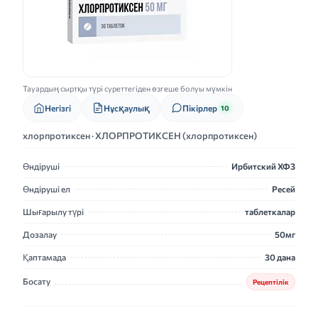
Тауардың сыртқы түрі суреттегіден өзгеше болуы мүмкін
Нұсқаулық
Негізгі
Пікірлер
10
хлорпротиксен · ХЛОРПРОТИКСЕН (хлорпротиксен)
Өндіруші
Ирбитский ХФЗ
Өндіруші ел
Ресей
Шығарылу түрі
таблеткалар
Дозалау
50мг
Қаптамада
30 дана
Босату
Рецептілік