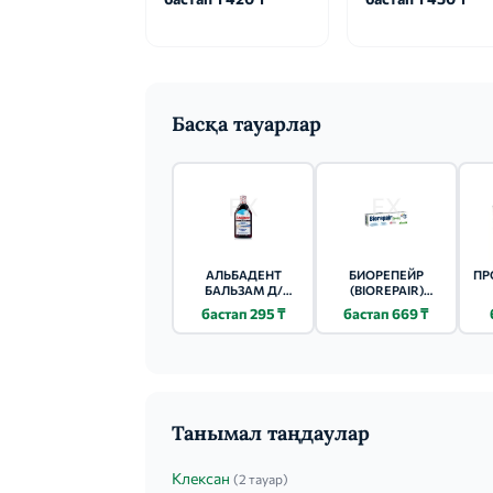
Басқа тауарлар
АЛЬБАДЕНТ
БИОРЕПЕЙР
ПР
БАЛЬЗАМ Д/
(BIOREPAIR)
ПОЛОСТИ РТА С
ЗУБНАЯ ПАСТА
бастап 295 ₸
бастап 669 ₸
МУМИЕ 400МЛ
ЮНИОР 75МЛ
Ф
ЭК
ГИ
Танымал таңдаулар
Клексан
(2 тауар)