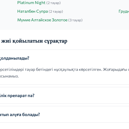
Platinum Night
(2 тауар)
Наталбен Супра
Груд
(2 тауар)
Мумие Алтайское Золотое
(3 тауар)
жиі қойылатын сұрақтар
қолданылады?
сетілімдері тауар бетіндегі нұсқаулықта көрсетілген. Жоғарыдағы
ұсынамыз.
лік препарат па?
тып алуға болады?