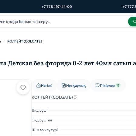
+7 778 497-44-00
+7 777 
а
/
КОЛГЕЙТ (COLGATE)
та Детская без фторида 0-2 лет 40мл сатып
Нұсқаулық
Негізгі
Пікірлер
17
КОЛГЕЙТ (COLGATE) ()
Өндіруші
Өндіруші ел
Шығарылу түрі