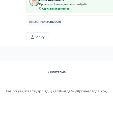
Провизор · 8 жылдан астам тәжірибе
Сертификат расталған
EAN: 6920354825538
Бөлісу
Сипаттама
Қазіргі уақытта тауар сіздің қалаңыздағы дәріханаларда жоқ.