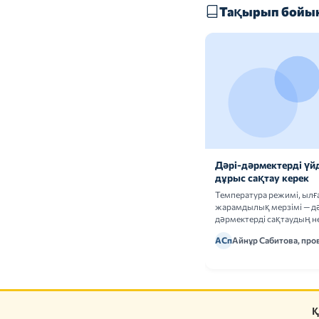
Тақырып бойын
Дәрі-дәрмектерді үй
дұрыс сақтау керек
Температура режимі, ыл
жарамдылық мерзімі — дә
дәрмектерді сақтаудың не
ережелерін талдаймыз.
АСп
Айнұр Сабитова, про
Қ