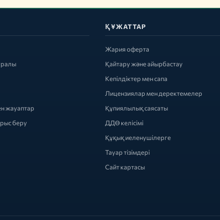
ҚҰЖАТТАР
Жария оферта
уралы
Қайтару және айырбастау
Кепілдіктер мен сапа
Лицензиялар мен деректемелер
ен жауаптар
Құпиялылық саясаты
ырыс беру
ДДӨ келісімі
Құқық иеленушілерге
Тауар тізімдері
Сайт картасы