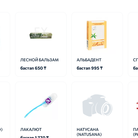
ЛЕСНОЙ БАЛЬЗАМ
АЛЬБАДЕНТ
СП
бастап 650 ₸
бастап 995 ₸
ба
)
ЛАКАЛЮТ
НАТУСАНА
П
(NATUSANA)
(
бастап 1 770 ₸