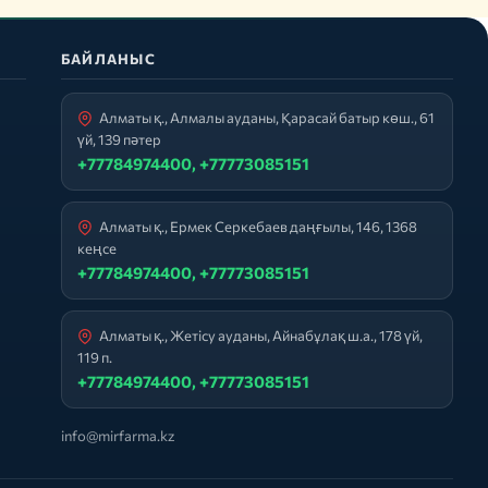
БАЙЛАНЫС
Алматы қ., Алмалы ауданы, Қарасай батыр көш., 61
үй, 139 пәтер
+77784974400, +77773085151
Алматы қ., Ермек Серкебаев даңғылы, 146, 1368
кеңсе
+77784974400, +77773085151
Алматы қ., Жетісу ауданы, Айнабұлақ ш.а., 178 үй,
119 п.
+77784974400, +77773085151
info@mirfarma.kz