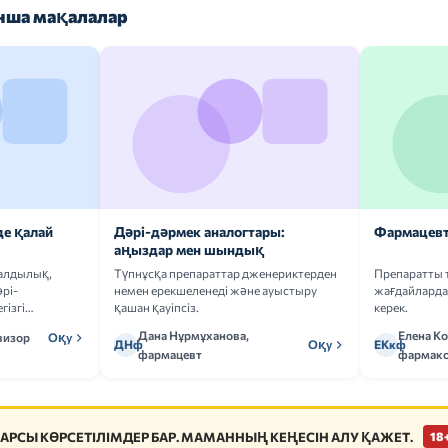
ша мақалалар
де қалай
Дәрі-дәрмек аналогтары:
Фармацевт
аңыздар мен шындық
ғалдылық,
Түпнұсқа препараттар дженериктерден
Препаратты 
рі-
немен ерекшеленеді және ауыстыру
жағдайларда 
гізгі
қашан қауіпсіз.
керек.
Дана Нұрмұханова,
Елена К
визор
Оқу
ДНф
Оқу
ЕКкф
фармацевт
фармако
АРСЫ КӨРСЕТІЛІМДЕР БАР. МАМАННЫҢ КЕҢЕСІН АЛУ ҚАЖЕТ.
18