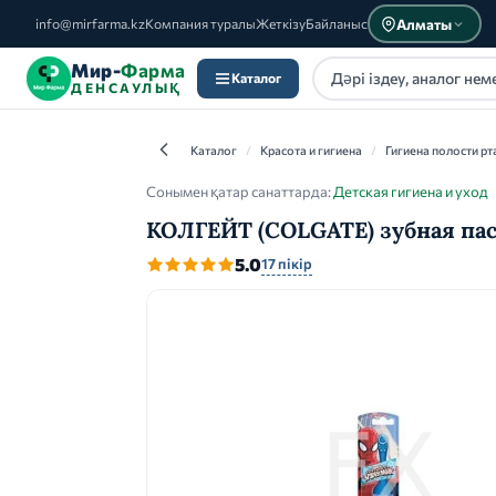
Алматы
info@mirfarma.kz
Компания туралы
Жеткізу
Байланыс
Мир-
Фарма
Каталог
ДЕНСАУЛЫҚ
Каталог
/
Красота и гигиена
/
Гигиена полости рт
Сонымен қатар санаттарда:
Детская гигиена и уход
КОЛГЕЙТ (COLGATE) зубная пас
Каталог
5.0
17 пікір