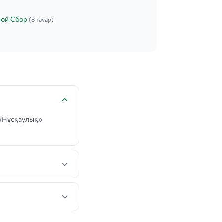
ной Сбор
(8 тауар)
 «Нұсқаулық»