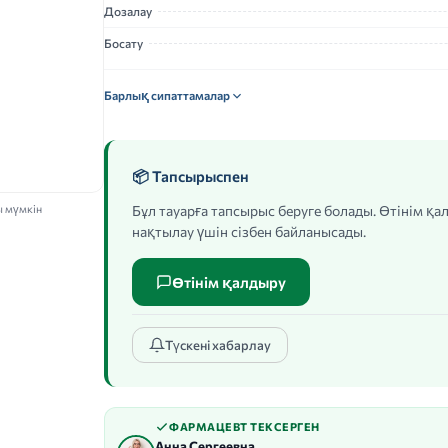
Дозалау
Босату
Барлық сипаттамалар
📦 Тапсырыспен
ы мүмкін
Бұл тауарға тапсырыс беруге болады. Өтінім қ
нақтылау үшін сізбен байланысады.
Өтінім қалдыру
Түскені хабарлау
ФАРМАЦЕВТ ТЕКСЕРГЕН
Анна Сергеевна