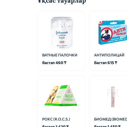
Ұқсас тауарлар
ВАТНЫЕ ПАЛОЧКИ
АНТИПОЛИЦАЙ
бастап 460 ₸
бастап 615 ₸
РОКС (R.O.C.S.)
БИОМЕД (BIOMED
бастап 1 420 ₸
бастап 1 450 ₸