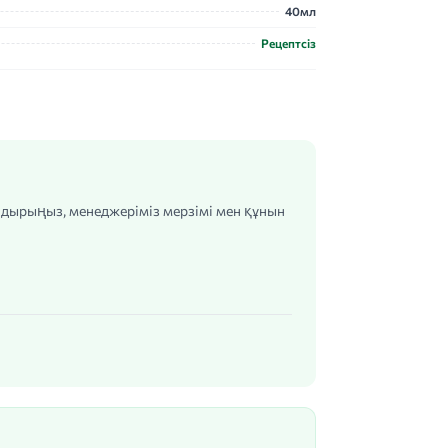
40мл
Рецептсіз
алдырыңыз, менеджеріміз мерзімі мен құнын