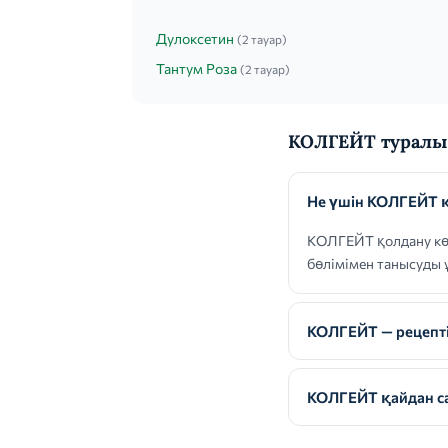
Дулоксетин
(2 тауар)
Тантум Роза
(2 тауар)
КОЛГЕЙТ туралы 
Не үшін КОЛГЕЙТ 
КОЛГЕЙТ қолдану көр
бөлімімен танысуды 
КОЛГЕЙТ — рецепті
КОЛГЕЙТ қайдан са