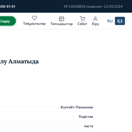
308-51-51
№ 24028835 лицензия · 23.09.2024
RU
ҚЗ
Іздеу
Таңдаулылар
Тапсырыстар
Себет
Кіру
 алу Алматыда
Колгейт-Палмолив
Үндістан
паста