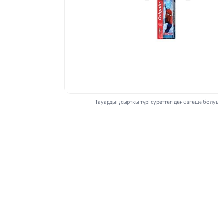
Тауардың сыртқы түрі суреттегіден өзгеше болу