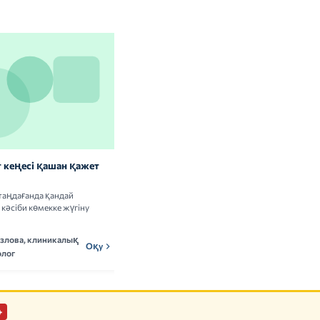
 кеңесі қашан қажет
Витаминдер мен БАҚ: сау
адамдарға керек пе
таңдағанда қандай
Витамин кешендерін қабылдаудың
кәсіби көмекке жүгіну
пайдасы мен тәуекелдері туралы ғылыми
деректерді талдаймыз.
озлова, клиникалық
Мадина Ержанова,
Оқу
МЕн
Оқу
лог
нутрициолог
+