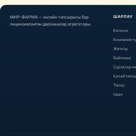
ШАРЛАУ
МИР-ФАРМА — онлайн тапсырысы бар
лицензияланған дәріханалар агрегаторы.
Каталог
Компания т
Жеткізу
Байланыс
Сұрақтар м
Қалай тапс
Төлеу
Іздеу