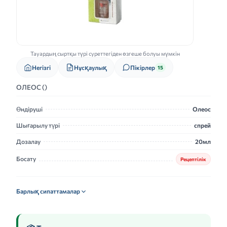
Тауардың сыртқы түрі суреттегіден өзгеше болуы мүмкін
Нұсқаулық
Негізгі
Пікірлер
15
ОЛЕОС ()
Өндіруші
Олеос
Шығарылу түрі
спрей
Дозалау
20мл
Босату
Рецептілік
Барлық сипаттамалар