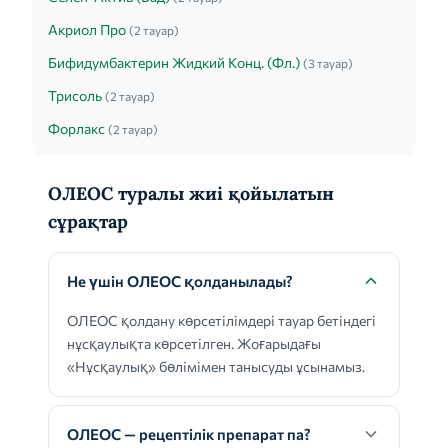
Акриол Про
(2 тауар)
Бифидумбактерин Жидкий Конц. (Фл.)
(3 тауар)
Трисоль
(2 тауар)
Форлакс
(2 тауар)
ОЛЕОС туралы жиі қойылатын
сұрақтар
Не үшін ОЛЕОС қолданылады?
ОЛЕОС қолдану көрсетілімдері тауар бетіндегі
нұсқаулықта көрсетілген. Жоғарыдағы
«Нұсқаулық» бөлімімен танысуды ұсынамыз.
ОЛЕОС — рецептілік препарат па?