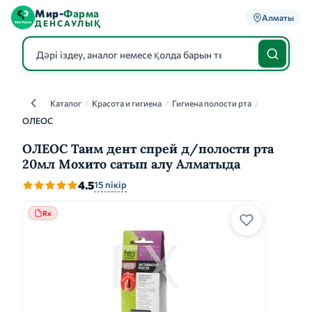
Мир-
Фарма
Алматы
ДЕНСАУЛЫҚ
Каталог
/
Красота и гигиена
/
Гигиена полости рта
/
Каталог
ОЛЕОС
ОЛЕОС Таим дент спрей д/полости рта
20мл Мохито сатып алу Алматыда
4.5
15 пікір
Rx