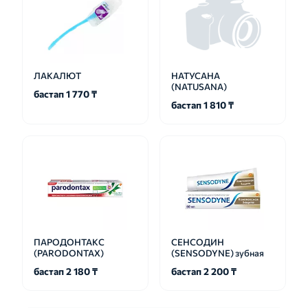
ЛАКАЛЮТ
НАТУСАНА
(NATUSANA)
бастап 1 770 ₸
бастап 1 810 ₸
ПАРОДОНТАКС
СЕНСОДИН
(PARODONTAX)
(SENSODYNE) зубная
бастап 2 180 ₸
бастап 2 200 ₸