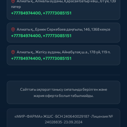
Алматы қ., Алмалы ауданы, Қарасай батыр көш., 61 үй, 139
пәтер
+77784974400, +77773085151
Алматы қ., Ермек Серкебаев даңғылы, 146, 1368 кеңсе
+77784974400, +77773085151
Алматы қ., Жетісу ауданы, Айнабұлақ ш.а., 178 үй, 119 п.
+77784974400, +77773085151
Сайттағы ақпарат танысу сипатында берілген және
жария оферта болып табылмайды.
«МИР-ФАРМА» ЖШС · БСН 240640029187 · Лицензия №
24028835 · 23.09.2024