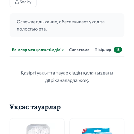
Бөлісу
Освежает дыхание, обеспечивает уход за
полостью рта.
Пікірлер
Бағалар мен қолжетімділік
Сипаттама
15
Қазіргі уақытта тауар сіздің қалаңыздағы
дәріханаларда жоқ.
Ұқсас тауарлар