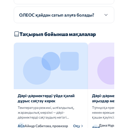
ОЛЕОС қайдан сатып алуға болады?
Тақырып бойынша мақалалар
Дәрі-дәрмектерді үйде қалай
Дәрі-дәрмек анал
дұрыс сақтау керек
аңыздар мен шын
Температура режимі, ылғалдылық,
Түпнұсқа препаратта
жарамдылық мерзімі — дәрі-
немен ерекшеленеді 
дәрмектерді сақтаудың негізгі
қашан қауіпсіз.
ережелерін талдаймыз.
Дана Нұрмұханов
АСп
Айнұр Сабитова, провизор
Оқу
ДНф