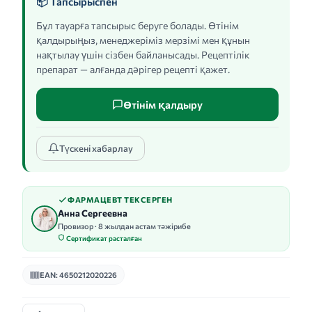
📦 Тапсырыспен
Бұл тауарға тапсырыс беруге болады. Өтінім
қалдырыңыз, менеджеріміз мерзімі мен құнын
нақтылау үшін сізбен байланысады. Рецептілік
препарат — алғанда дәрігер рецепті қажет.
Өтінім қалдыру
Түскені хабарлау
ФАРМАЦЕВТ ТЕКСЕРГЕН
Анна Сергеевна
Провизор · 8 жылдан астам тәжірибе
Сертификат расталған
EAN: 4650212020226