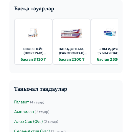
Басқа тауарлар
БИОРЕПЕЙР
ПАРОДОНТАКС
ЭЛЬГИДИУМ
(BIOREPAIR)
(PARODONTAX)
ЗУБНАЯ ПАСТА
ЗУБНАЯ ЩЕТКА
ЗУБНАЯ ПАСТА
ПРОТИВ ЗУБНОГО
бастап 3 120 ₸
бастап 2 200 ₸
бастап 2 530 ₸
CURVE JUNIOR Д/
УЛЬТРА ОЧИЩЕНИЕ
НАЛЕТА 75МЛ
ДЕТЕЙ 6-12
75МЛ
Танымал таңдаулар
Галавит
(4 тауар)
Амприлан
(3 тауар)
Алоэ Сок (Фл.)
(2 тауар)
Селен-Актив (Бад)
(2 тауар)