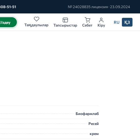
308-51-51
№ 24028835 лицензия · 23.09.2024
RU
ҚЗ
Іздеу
Таңдаулылар
Тапсырыстар
Себет
Кіру
Биофармлаб
Ресей
крем