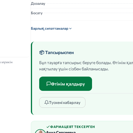
Дозалау
Босату
Барлық сипаттамалар
📦 Тапсырыспен
ы мүмкін
Бұл тауарға тапсырыс беруге болады. Өтінім қ
нақтылау үшін сізбен байланысады.
Өтінім қалдыру
Түскені хабарлау
ФАРМАЦЕВТ ТЕКСЕРГЕН
Анна Сергеевна