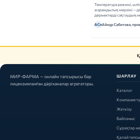
Температура режимі, ыл
жарамдылық мерзімі — дә
дәрмектерді сақтаудың не
ережелерін талдаймыз.
АСп
Айнұр Сабитова, про
Қ
ШАРЛАУ
МИР-ФАРМА — онлайн тапсырысы бар
лицензияланған дәріханалар агрегаторы.
Каталог
Компания т
Жеткізу
Байланыс
Сұрақтар м
Қалай тапс