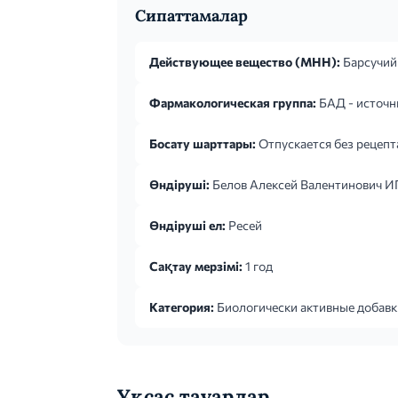
Сипаттамалар
Действующее вещество (МНН):
Барсучий
Фармакологическая группа:
БАД - источн
Босату шарттары:
Отпускается без рецепт
Өндіруші:
Белов Алексей Валентинович И
Өндіруші ел:
Ресей
Сақтау мерзімі:
1 год
Категория:
Биологически активные добавк
Ұқсас тауарлар