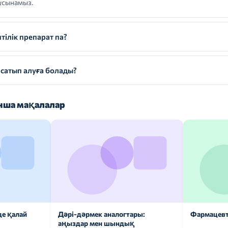
ұсынамыз.
ілік препарат па?
сатып алуға болады?
ша мақалалар
де қалай
Дәрі-дәрмек аналогтары:
Фармацевт
аңыздар мен шындық