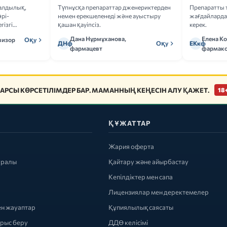
ғалдылық,
Түпнұсқа препараттар дженериктерден
Препаратты 
рі-
немен ерекшеленеді және ауыстыру
жағдайларда 
гізгі
қашан қауіпсіз.
керек.
Дана Нұрмұханова,
Елена К
визор
Оқу
ДНф
Оқу
ЕКкф
фармацевт
фармако
АРСЫ КӨРСЕТІЛІМДЕР БАР. МАМАННЫҢ КЕҢЕСІН АЛУ ҚАЖЕТ.
18
ҚҰЖАТТАР
Жария оферта
уралы
Қайтару және айырбастау
Кепілдіктер мен сапа
Лицензиялар мен деректемелер
ен жауаптар
Құпиялылық саясаты
ырыс беру
ДДӨ келісімі