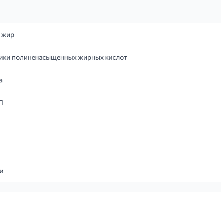
 жир
ики полиненасыщенных жирных кислот
а
П
и