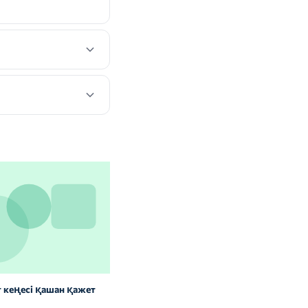
 кеңесі қашан қажет
Витаминдер мен БАҚ: сау
адамдарға керек пе