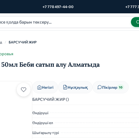
+7 778 497-44-00
+7 777 
од
/
БАРСУЧИЙ ЖИР
доровья
50мл Беби сатып алу Алматыда
Нұсқаулық
Негізгі
Пікірлер
10
БАРСУЧИЙ ЖИР ()
Өндіруші
Өндіруші ел
Шығарылу түрі