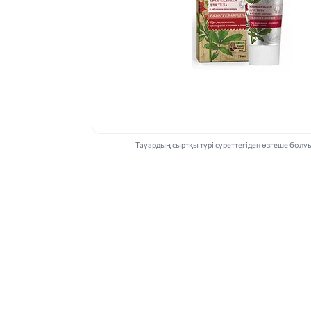
Тауардың сыртқы түрі суреттегіден өзгеше болу