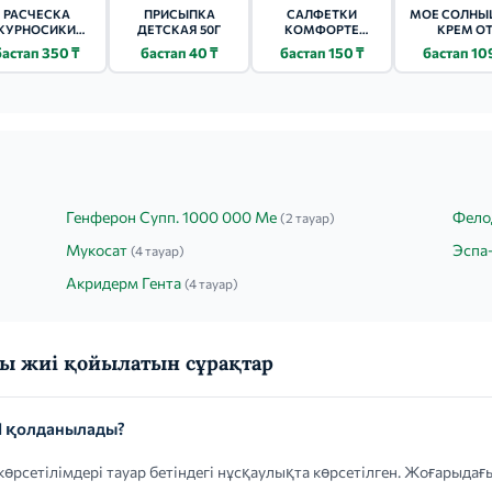
РАСЧЕСКА
ПРИСЫПКА
САЛФЕТКИ
МОЕ СОЛН
КУРНОСИКИ
ДЕТСКАЯ 50Г
КОМФОРТЕ
КРЕМ О
НАБОР (19511)
(COMFORTE)
КОМАРОВ 5
бастап 350 ₸
бастап 40 ₸
бастап 150 ₸
бастап 10
ВЛАЖНЫЕ
ДЕТСКИЕ 60 ШТ.
Генферон Супп. 1000 000 Ме
Фело
(2 тауар)
Мукосат
Эспа
(4 тауар)
Акридерм Гента
(4 тауар)
ы жиі қойылатын сұрақтар
 қолданылады?
рсетілімдері тауар бетіндегі нұсқаулықта көрсетілген. Жоғарыда