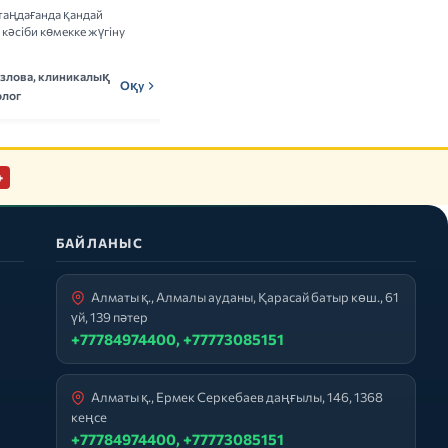
таңдағанда қандай
Витамин кешендерін қабылдаудың
кәсіби көмекке жүгіну
пайдасы мен тәуекелдері туралы ғылыми
деректерді талдаймыз.
озлова, клиникалық
Мадина Ержанова,
Оқу
МЕн
Оқу
лог
нутрициолог
+
БАЙЛАНЫС
Алматы қ., Алмалы ауданы, Қарасай батыр көш., 61
үй, 139 пәтер
+77784974400, +77773085151
Алматы қ., Ермек Серкебаев даңғылы, 146, 1368
кеңсе
+77784974400, +77773085151