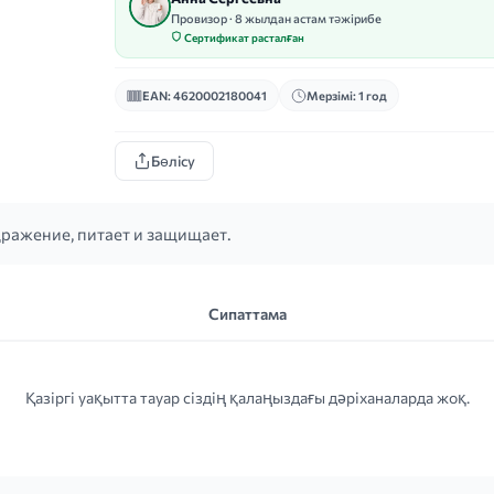
Провизор · 8 жылдан астам тәжірибе
Сертификат расталған
EAN: 4620002180041
Мерзімі: 1 год
Бөлісу
ражение, питает и защищает.
Сипаттама
Қазіргі уақытта тауар сіздің қалаңыздағы дәріханаларда жоқ.