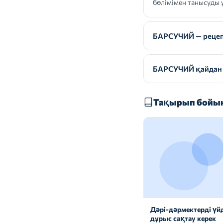
бөлімімен танысуды 
БАРСУЧИЙ — рецепт
БАРСУЧИЙ қайдан 
Тақырып бойын
Дәрі-дәрмектерді үй
дұрыс сақтау керек