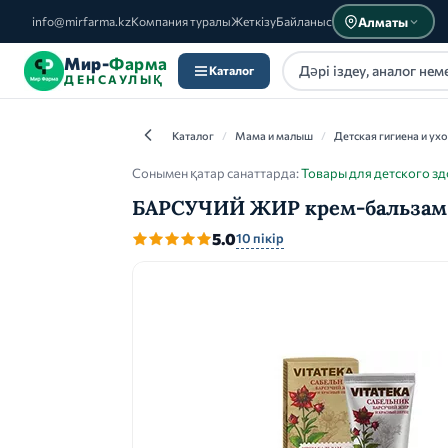
Алматы
info@mirfarma.kz
Компания туралы
Жеткізу
Байланыс
Мир-
Фарма
Каталог
ДЕНСАУЛЫҚ
Каталог
/
Мама и малыш
/
Детская гигиена и ух
Сонымен қатар санаттарда:
Товары для детского з
БАРСУЧИЙ ЖИР крем-бальзам 
Каталог
5.0
10 пікір