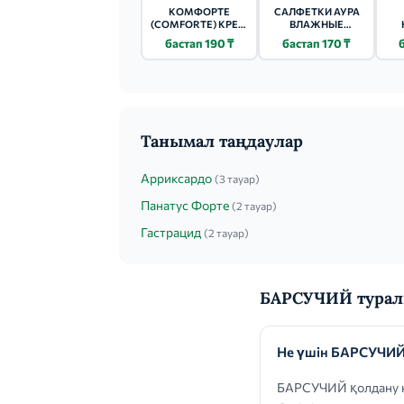
КОМФОРТЕ
САЛФЕТКИ АУРА
(COMFORTE) КРЕМ
ВЛАЖНЫЕ
ДЕТСКИЙ 75МЛ
ДЕТСКИЕ 72 ШТ.
бастап 190 ₸
бастап 170 ₸
ПИТАТЕЛЬНЫЙ
РОМАШКА
Танымал таңдаулар
Арриксардо
(3 тауар)
Панатус Форте
(2 тауар)
Гастрацид
(2 тауар)
БАРСУЧИЙ турал
Не үшін БАРСУЧИЙ
БАРСУЧИЙ қолдану кө