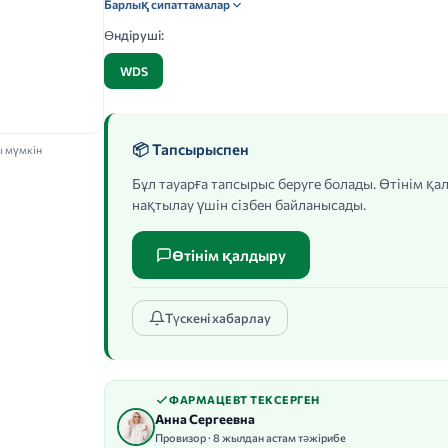
Барлық сипаттамалар
Өндіруші:
WDS
📦 Тапсырыспен
ы мүмкін
Бұл тауарға тапсырыс беруге болады. Өтінім қ
нақтылау үшін сізбен байланысады.
Өтінім қалдыру
Түскені хабарлау
ФАРМАЦЕВТ ТЕКСЕРГЕН
Анна Сергеевна
Провизор · 8 жылдан астам тәжірибе