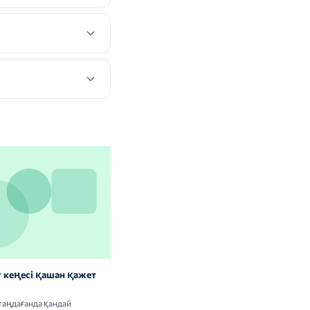
 кеңесі қашан қажет
Витаминдер мен БАҚ: сау
адамдарға керек пе
таңдағанда қандай
Витамин кешендерін қабылдаудың