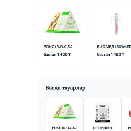
РОКС (R.O.C.S.)
БИОМЕД (BIOMED
бастап 1 420 ₸
бастап 1 450 ₸
Басқа тауарлар
РОКС (R.O.C.S.)
ПРЕЗИДЕНТ
Р