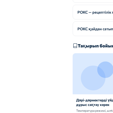
РОКС — рецептілік 
РОКС қайдан сатып
Тақырып бойын
Дәрі-дәрмектерді үй
дұрыс сақтау керек
Температура режимі, ыл