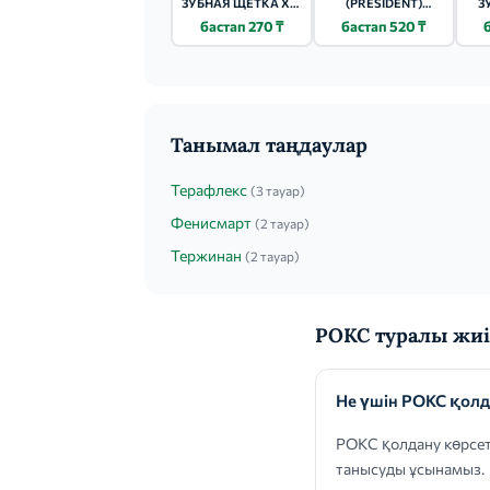
ЗУБНАЯ ЩЕТКА XL-
(PRESIDENT)
З
CLEAN
ANTIBACTERIAL
бастап 270 ₸
бастап 520 ₸
ФЛОСС 50М
Танымал таңдаулар
Терафлекс
(3 тауар)
Фенисмарт
(2 тауар)
Тержинан
(2 тауар)
РОКС туралы жиі
Не үшін РОКС қол
РОКС қолдану көрсет
танысуды ұсынамыз.