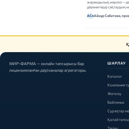
жарамдылық мерзімі — дә
дәрмектерді сақтаудың не
ережелерін талдаймыз.
АСп
Айнұр Сабитова, про
Қ
ШАРЛАУ
МИР-ФАРМА — онлайн тапсырысы бар
лицензияланған дәріханалар агрегаторы.
Каталог
Компания т
Жеткізу
Байланыс
Сұрақтар м
Қалай тапс
Төлеу