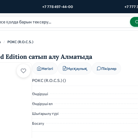
+7 778 497-44-00
+7 777 
а
/
РОКС (R.O.C.S.)
ed Edition сатып алу Алматыда
Нұсқаулық
Негізгі
Пікірлер
РОКС (R.O.C.S.) ()
Өндіруші
Өндіруші ел
Шығарылу түрі
Босату