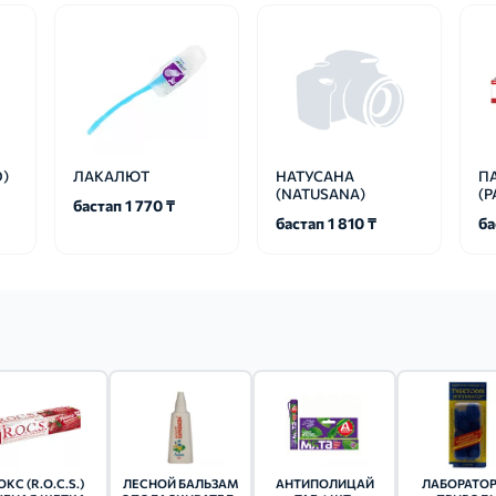
)
ЛАКАЛЮТ
НАТУСАНА
П
(NATUSANA)
(
бастап 1 770 ₸
бастап 1 810 ₸
ба
ОКС (R.O.C.S.)
ЛЕСНОЙ БАЛЬЗАМ
АНТИПОЛИЦАЙ
ЛАБОРАТО