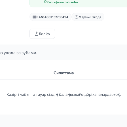
Сертификат расталған
EAN: 4607152730494
Мерзімі: 3 года
Бөлісу
 ухода за зубами.
Сипаттама
Қазіргі уақытта тауар сіздің қалаңыздағы дәріханаларда жоқ.