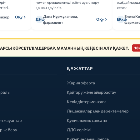
рі-
немен ерекшеленеді және ауыстыру
жағдайларда 
гізгі
қашан қауіпсіз.
керек.
Дана Нұрмұханова,
Елена К
визор
Оқу
ДНф
Оқу
ЕКкф
фармацевт
фармако
АРСЫ КӨРСЕТІЛІМДЕР БАР. МАМАННЫҢ КЕҢЕСІН АЛУ ҚАЖЕТ.
18
ҚҰЖАТТАР
Жария оферта
уралы
Қайтару және айырбастау
Кепілдіктер мен сапа
Лицензиялар мен деректемелер
ен жауаптар
Құпиялылық саясаты
ырыс беру
ДДӨ келісімі
Құқық иеленушілерге