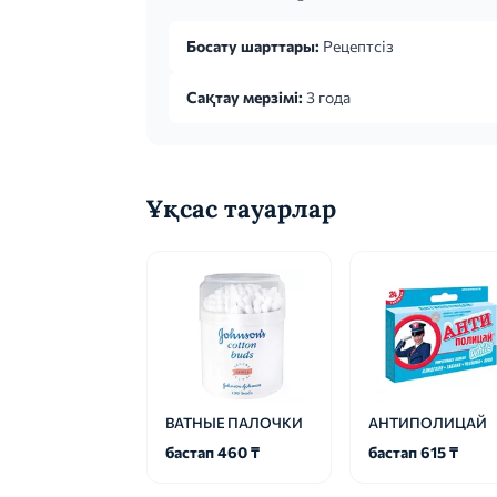
Босату шарттары:
Рецептсіз
Сақтау мерзімі:
3 года
Ұқсас тауарлар
ВАТНЫЕ ПАЛОЧКИ
АНТИПОЛИЦАЙ
бастап 460 ₸
бастап 615 ₸