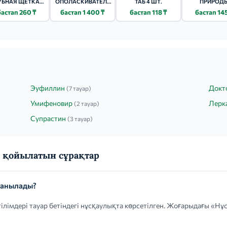
УБНАЯ ЩЕТКА
ОПОЛАСКИВАТЕЛЬ
ТАБ 4 ШТ.
ПРИРОД
ELEGANCE
ПРИ
ОПОЛАСКИВА
бастап 260 ₸
бастап 1 400 ₸
бастап 118 ₸
бастап 14
КРОВОТОЧИВОСТИ
ДЛЯ ПОЛОСТИ
КОРА ДУБА/ПИХТА
КОРА ДУБА 2
250МЛ
Эуфиллин
Докт
(7 тауар)
Умифеновир
Лерк
(2 тауар)
Супрастин
(3 тауар)
 қойылатын сұрақтар
данылады?
ілімдері тауар бетіндегі нұсқаулықта көрсетілген. Жоғарыдағы «Нұ