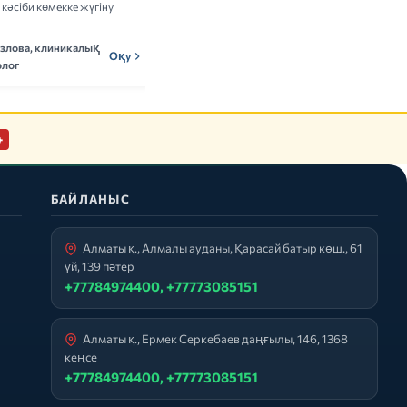
кәсіби көмекке жүгіну
пайдасы мен тәуекелдері туралы ғылыми
деректерді талдаймыз.
озлова, клиникалық
Мадина Ержанова,
Оқу
МЕн
Оқу
лог
нутрициолог
+
БАЙЛАНЫС
Алматы қ., Алмалы ауданы, Қарасай батыр көш., 61
үй, 139 пәтер
+77784974400, +77773085151
Алматы қ., Ермек Серкебаев даңғылы, 146, 1368
кеңсе
+77784974400, +77773085151