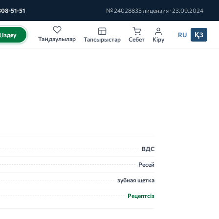
308-51-51
№ 24028835 лицензия · 23.09.2024
RU
ҚЗ
Іздеу
Таңдаулылар
Тапсырыстар
Себет
Кіру
ВДС
Ресей
зубная щетка
Рецептсіз