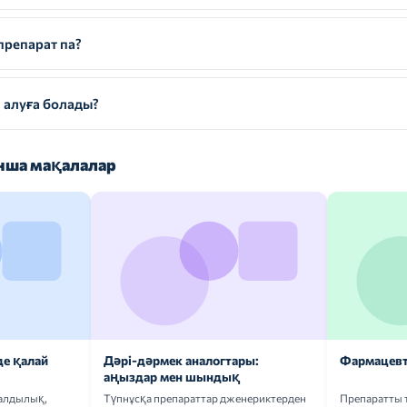
препарат па?
 алуға болады?
ша мақалалар
де қалай
Дәрі-дәрмек аналогтары:
Фармацевт
аңыздар мен шындық
ғалдылық,
Түпнұсқа препараттар дженериктерден
Препаратты 