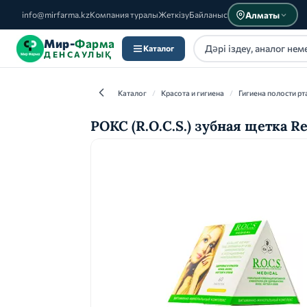
Алматы
info@mirfarma.kz
Компания туралы
Жеткізу
Байланыс
Мир-
Фарма
Каталог
ДЕНСАУЛЫҚ
Каталог
/
Красота и гигиена
/
Гигиена полости рт
РОКС (R.O.C.S.) зубная щетка R
Каталог