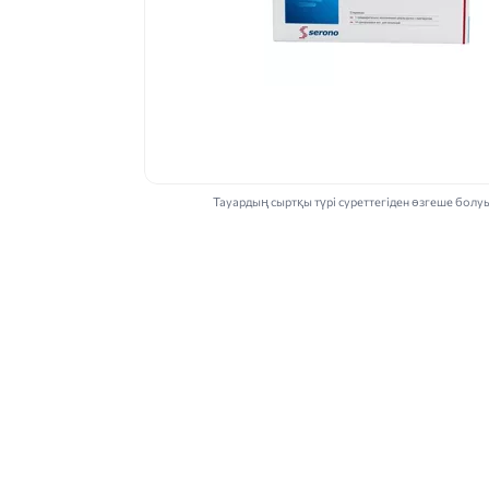
Тауардың сыртқы түрі суреттегіден өзгеше болу