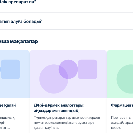
лік препарат па?
тып алуға болады?
ша мақалалар
де қалай
Дәрі-дәрмек аналогтары:
Фармацевт
аңыздар мен шындық
ғалдылық,
Түпнұсқа препараттар дженериктерден
Препаратты 
рі-
немен ерекшеленеді және ауыстыру
жағдайларда 
гізгі
қашан қауіпсіз.
керек.