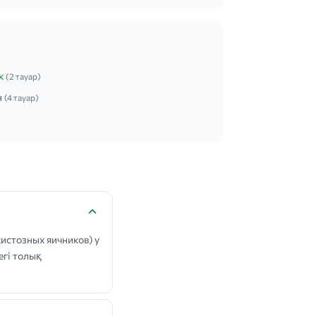
к
(2 тауар)
н
(4 тауар)
истозных яичников) у
егі толық