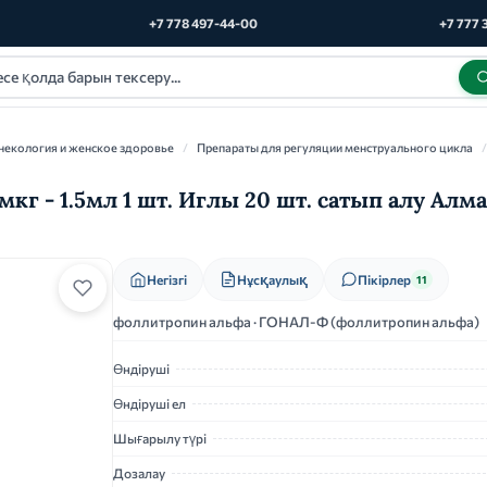
+7 778 497-44-00
+7 777 
некология и женское здоровье
/
Препараты для регуляции менструального цикла
/
кг - 1.5мл 1 шт. Иглы 20 шт. сатып алу Алм
Нұсқаулық
Негізгі
Пікірлер
11
фоллитропин альфа · ГОНАЛ-Ф (фоллитропин альфа)
Өндіруші
Өндіруші ел
Шығарылу түрі
Дозалау