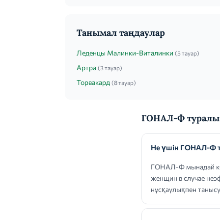
Танымал таңдаулар
Леденцы Малинки-Виталинки
(5 тауар)
Артра
(3 тауар)
Торвакард
(8 тауар)
ГОНАЛ-Ф туралы 
Не үшін ГОНАЛ-Ф 
ГОНАЛ-Ф мынадай көр
женщин в случае неэ
нұсқаулықпен таныс