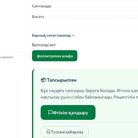
Қаптамада
Босату
Барлық сипаттамалар
Белсенді зат:
фоллитропин альфа
ы мүмкін
📦 Тапсырыспен
Бұл тауарға тапсырыс беруге болады. Өтінім қ
нақтылау үшін сізбен байланысады. Рецептілік п
Өтінім қалдыру
Түскені хабарлау