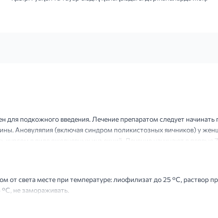
для подкожного введения. Лечение препаратом следует начинать п
ны. Ановуляпия (включая синдром поликистозных яичников) у жен
 курсом в виде ежедневных инъекций. Лечение начинают в первые 7
лов) и или концентрации эстрогенов. Стимуляцию начинают с е...
 от света месте при температуре: лиофилизат до 25 °C, раствор пр
 °C, не замораживать.