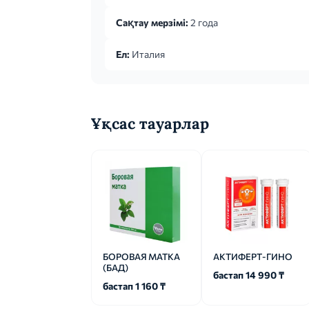
Сақтау мерзімі:
2 года
Ел:
Италия
Ұқсас тауарлар
БОРОВАЯ МАТКА
АКТИФЕРТ-ГИНО
(БАД)
бастап 14 990 ₸
бастап 1 160 ₸