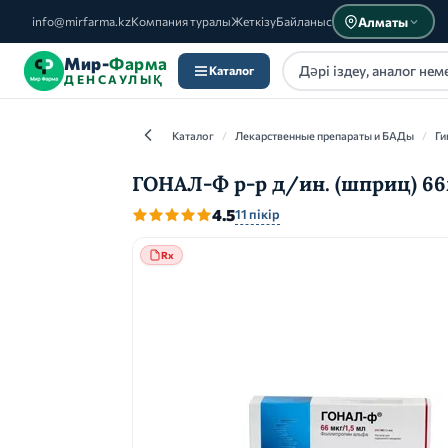
Алматы
info@mirfarma.kz
Компания туралы
Жеткізу
Байланыс
Мир-
Фарма
Каталог
ДЕНСАУЛЫҚ
Каталог
/
Лекарственные препараты и БАДы
/
Ги
ГОНАЛ-Ф р-р д/ин. (шприц) 66м
4.5
11 пікір
Каталог
Rx