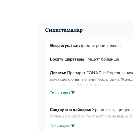
Сипаттамалар
Әсер етуші зат:
фоллитропин альфа
Босату шарттары:
Рецепт бойынша
Дозасы:
Препарат ГОНАЛ-ф® предназначен 
имеющего опыт лечения бесплодия. Женщи
кломифеном. ГОНАЛ-ф® следует назначать
контролем УЗИ (измеряют размеры фоллику
Толығырақ ▼
Сақтау жағдайлары:
Хранить в защищенном
более 28 дней при температуре не выше 25
Толығырақ ▼