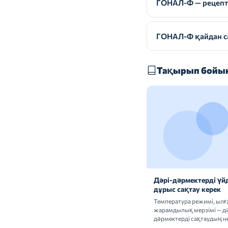
ГОНАЛ-Ф — рецепті
ГОНАЛ-Ф қайдан са
Тақырып бойын
Дәрі-дәрмектерді үй
дұрыс сақтау керек
Температура режимі, ыл
жарамдылық мерзімі — дә
дәрмектерді сақтаудың не
ережелерін талдаймыз.