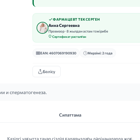
ФАРМАЦЕВТ ТЕКСЕРГЕН
Анна Сергеевна
Провизор · 8 жылдан астам тәжірибе
Сертификат расталған
EAN: 4607069190930
Мерзімі: 2 года
Бөлісу
ии и сперматогенеза.
Сипаттама
Қазіргі уақытта тауар сіздің қалаңыздағы дәріханаларда жоқ.