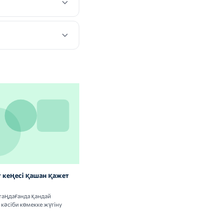
 кеңесі қашан қажет
Витаминдер мен БАҚ: сау
адамдарға керек пе
таңдағанда қандай
Витамин кешендерін қабылдаудың
кәсіби көмекке жүгіну
пайдасы мен тәуекелдері туралы ғылыми
деректерді талдаймыз.