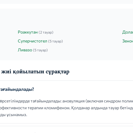
Роаккутан
Дола
(2 тауар)
Суперчистотел
Зено
(5 тауар)
Ливазо
(5 тауар)
жиі қойылатын сұрақтар
тағайындалады?
сетілімдерде тағайындалады: ановуляция (включая синдром полик
ффективности терапии кломифеном. Қолданар алдында тауар бетінд
уды ұсынамыз.