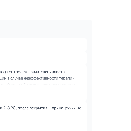
од контролем врача-специалиста,
щин в случае неэффективности терапии
 дней цикла. Стимуляцию проводят под
и 2-8 °C, после вскрытия шприца-ручки не