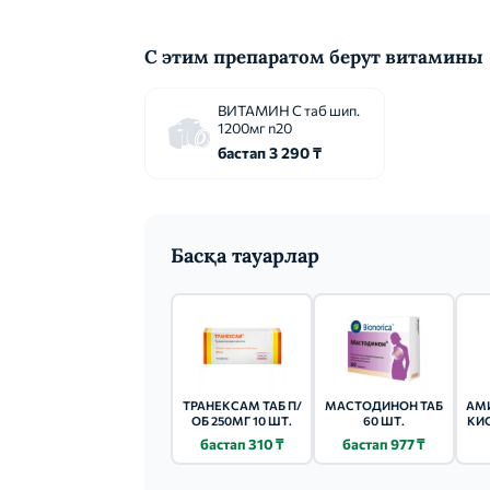
С этим препаратом берут витамины
ВИТАМИН С таб шип.
1200мг n20
бастап 3 290 ₸
Басқа тауарлар
ТРАНЕКСАМ ТАБ П/
МАСТОДИНОН ТАБ
АМ
ОБ 250МГ 10 ШТ.
60 ШТ.
КИС
(
бастап 310 ₸
бастап 977 ₸