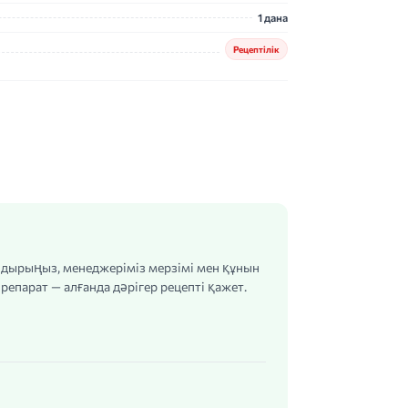
1 дана
Рецептілік
алдырыңыз, менеджеріміз мерзімі мен құнын
репарат — алғанда дәрігер рецепті қажет.