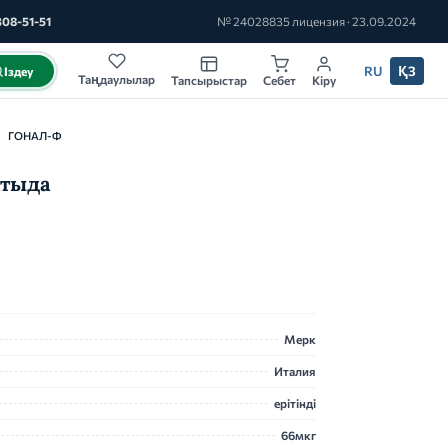
308-51-51
№ 24028835 лицензия · 23.09.2024
RU
ҚЗ
Іздеу
Таңдаулылар
Тапсырыстар
Себет
Кіру
ГОНАЛ-Ф
атыда
Мерк
Италия
ерітінді
66мкг