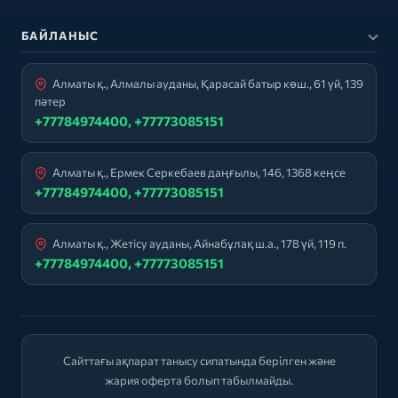
БАЙЛАНЫС
Алматы қ., Алмалы ауданы, Қарасай батыр көш., 61 үй, 139
пәтер
+77784974400, +77773085151
Алматы қ., Ермек Серкебаев даңғылы, 146, 1368 кеңсе
+77784974400, +77773085151
Алматы қ., Жетісу ауданы, Айнабұлақ ш.а., 178 үй, 119 п.
+77784974400, +77773085151
Сайттағы ақпарат танысу сипатында берілген және
жария оферта болып табылмайды.