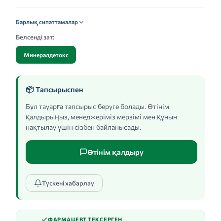
Барлық сипаттамалар
Белсенді зат:
Минералдетокс
📦 Тапсырыспен
Бұл тауарға тапсырыс беруге болады. Өтінім
қалдырыңыз, менеджеріміз мерзімі мен құнын
нақтылау үшін сізбен байланысады.
Өтінім қалдыру
Түскені хабарлау
ФАРМАЦЕВТ ТЕКСЕРГЕН