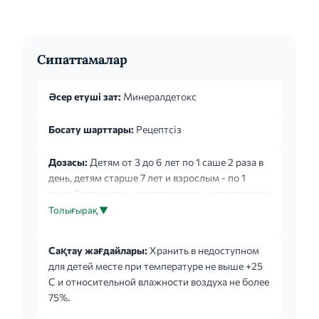
Сипаттамалар
Әсер етуші зат:
Минералдетокс
Босату шарттары:
Рецептсіз
Дозасы:
Детям от 3 до 6 лет по 1 саше 2 раза в
день, детям старше 7 лет и взрослым - по 1
саше 3 раза в день, предварительно растворив в
теплой воде (1 пакетик в 100 мл) до
Толығырақ ▼
образования суспензии. Разводить
непосредственно перед употреблением.
Сақтау жағдайлары:
Хранить в недоступном
Продолжительность приема 7 дней. Перед
для детей месте при температуре не выше +25
применением рекомендуется
С и относительной влажности воздуха не более
проконсультироваться с врачом. Необходимо
75%.
соблюдать интервал 2 часа между приемом
сорбента и лекарственного средства.