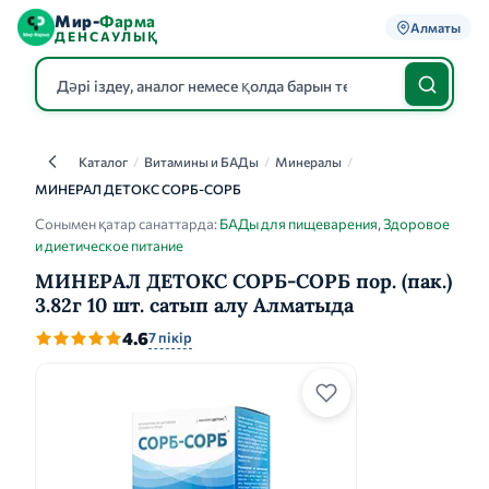
Мир-
Фарма
Алматы
ДЕНСАУЛЫҚ
Каталог
/
Витамины и БАДы
/
Минералы
/
Каталог
МИНЕРАЛ ДЕТОКС СОРБ-СОРБ
Сонымен қатар санаттарда:
БАДы для пищеварения
,
Здоровое
и диетическое питание
МИНЕРАЛ ДЕТОКС СОРБ-СОРБ пор. (пак.)
3.82г 10 шт. сатып алу Алматыда
4.6
7 пікір