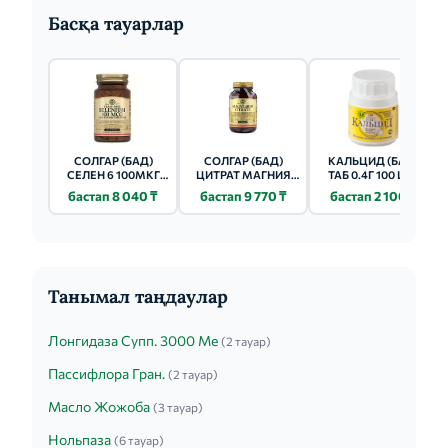
Басқа тауарлар
СОЛГАР (БАД)
СОЛГАР (БАД)
КАЛЬЦИД (БАД)
СЕЛЕН 6 100МКГ
ЦИТРАТ МАГНИЯ
ТАБ 0.4Г 100 ШТ.
ТАБ 100 ШТ.
ТАБ 60 ШТ.
бастап 8 040 ₸
бастап 9 770 ₸
бастап 2 100 ₸
Танымал таңдаулар
Лонгидаза Супп. 3000 Ме
(2 тауар)
Пассифлора Гран.
(2 тауар)
Масло Жожоба
(3 тауар)
Нольпаза
(6 тауар)