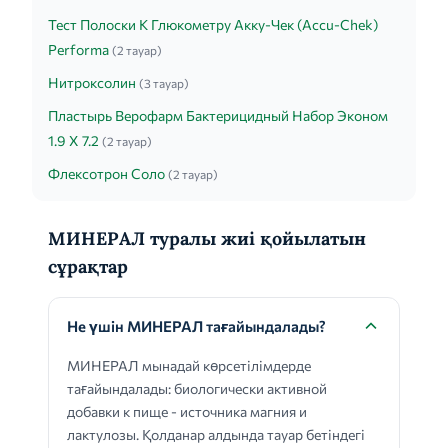
Тест Полоски К Глюкометру Акку-Чек (Accu-Chek)
Performa
(2 тауар)
Нитроксолин
(3 тауар)
Пластырь Верофарм Бактерицидный Набор Эконом
1.9 X 7.2
(2 тауар)
Флексотрон Соло
(2 тауар)
МИНЕРАЛ туралы жиі қойылатын
сұрақтар
Не үшін МИНЕРАЛ тағайындалады?
МИНЕРАЛ мынадай көрсетілімдерде
тағайындалады: биологически активной
добавки к пище - источника магния и
лактулозы. Қолданар алдында тауар бетіндегі