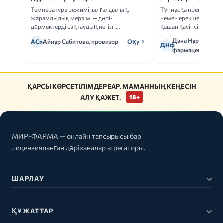
Температура режимі, ылғалдылық,
Түпнұсқа препаратта
жарамдылық мерзімі — дәрі-
немен ерекшеленеді 
дәрмектерді сақтаудың негізгі
қашан қауіпсіз.
ережелерін талдаймыз.
Дана Нұрмұханов
АСп
Айнұр Сабитова, провизор
Оқу
ДНф
фармацевт
ҚАРСЫ КӨРСЕТІЛІМДЕР БАР. МАМАННЫҢ КЕҢЕСІН
АЛУ ҚАЖЕТ.
18+
МИР-ФАРМА — онлайн тапсырысы бар
лицензияланған дәріханалар агрегаторы.
ШАРЛАУ
ҚҰЖАТТАР