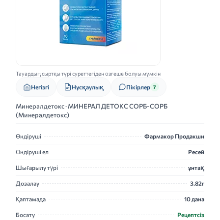
Тауардың сыртқы түрі суреттегіден өзгеше болуы мүмкін
Нұсқаулық
Негізгі
Пікірлер
7
Минералдетокс · МИНЕРАЛ ДЕТОКС СОРБ-СОРБ
(Минералдетокс)
Өндіруші
Фармакор Продакшн
Өндіруші ел
Ресей
Шығарылу түрі
ұнтақ
Дозалау
3.82г
Қаптамада
10 дана
Босату
Рецептсіз