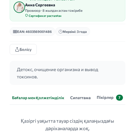
Анна Сергеевна
Провизор · 8 жылдан астам тәжірибе
Сертификат расталған
EAN: 4603569001486
Мерзімі: 3 года
Бөлісу
Детокс, очищение организма и вывод
токсинов.
Пікірлер
Бағалар мен қолжетімділік
Сипаттама
7
Қазіргі уақытта тауар сіздің қалаңыздағы
дәріханаларда жоқ.