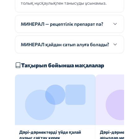
толық нұсқаулықпен танысуды ұсынамыз.
МИНЕРАЛ — рецептілік препарат па?
МИНЕРАЛ қайдан сатып алуға болады?
Тақырып бойынша мақалалар
Дәрі-дәрмектерді үйде қалай
Дәрі-дәрмек анал
дұрыс сақтау керек
аңыздар мен шын