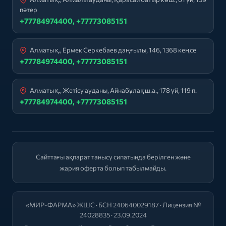
пәтер
+77784974400, +77773085151
Алматы қ., Ермек Серкебаев даңғылы, 146, 1368 кеңсе
+77784974400, +77773085151
Алматы қ., Жетісу ауданы, Айнабұлақ ш.а., 178 үй, 119 п.
+77784974400, +77773085151
Сайттағы ақпарат танысу сипатында берілген және
жария оферта болып табылмайды.
«МИР-ФАРМА» ЖШС · БСН 240640029187 · Лицензия №
24028835 · 23.09.2024