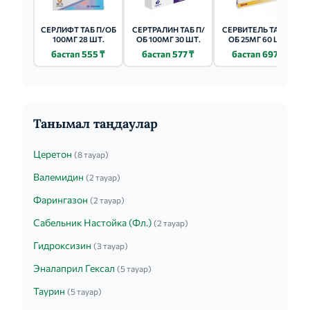
СЕРЛИФТ ТАБ П/ОБ
СЕРТРАЛИН ТАБ П/
СЕРВИТЕЛЬ ТАБ П/
100МГ 28 ШТ.
ОБ 100МГ 30 ШТ.
ОБ 25МГ 60 ШТ.
бастап 555 ₸
бастап 577 ₸
бастап 697 ₸
Танымал таңдаулар
Церетон
(8 тауар)
Валемидин
(2 тауар)
Фарингазон
(2 тауар)
Сабельник Настойка (Фл.)
(2 тауар)
Гидроксизин
(3 тауар)
Эналаприл Гексал
(5 тауар)
Таурин
(5 тауар)