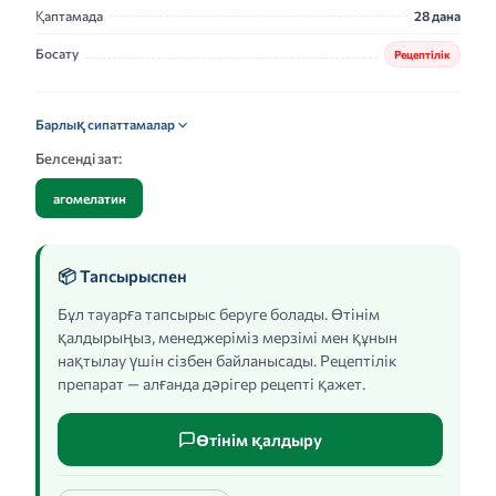
Қаптамада
28 дана
Босату
Рецептілік
Барлық сипаттамалар
Белсенді зат:
агомелатин
📦 Тапсырыспен
Бұл тауарға тапсырыс беруге болады. Өтінім
қалдырыңыз, менеджеріміз мерзімі мен құнын
нақтылау үшін сізбен байланысады. Рецептілік
препарат — алғанда дәрігер рецепті қажет.
Өтінім қалдыру