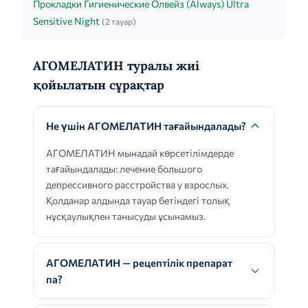
Прокладки Гигиенические Олвейз (Always) Ultra
Sensitive Night
(2 тауар)
АГОМЕЛАТИН туралы жиі
қойылатын сұрақтар
Не үшін АГОМЕЛАТИН тағайындалады?
АГОМЕЛАТИН мынадай көрсетілімдерде
тағайындалады: лечение большого
депрессивного расстройства у взрослых.
Қолданар алдында тауар бетіндегі толық
нұсқаулықпен танысуды ұсынамыз.
АГОМЕЛАТИН — рецептілік препарат
па?