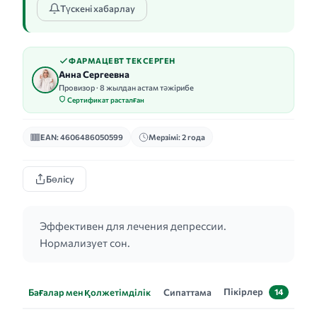
Түскені хабарлау
ФАРМАЦЕВТ ТЕКСЕРГЕН
Анна Сергеевна
Провизор · 8 жылдан астам тәжірибе
Сертификат расталған
EAN: 4606486050599
Мерзімі: 2 года
Бөлісу
Эффективен для лечения депрессии.
Нормализует сон.
Пікірлер
Бағалар мен қолжетімділік
Сипаттама
14