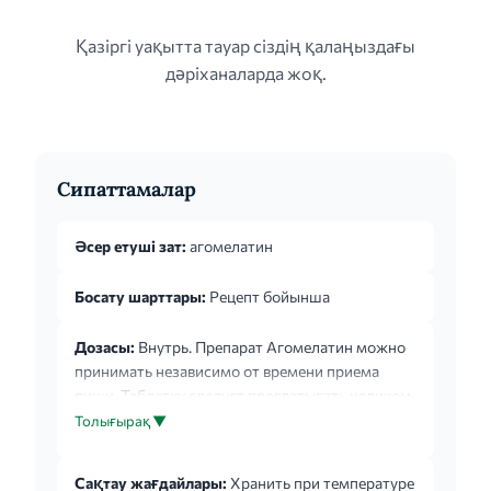
Қазіргі уақытта тауар сіздің қалаңыздағы
дәріханаларда жоқ.
Сипаттамалар
Әсер етуші зат:
агомелатин
Босату шарттары:
Рецепт бойынша
Дозасы:
Внутрь. Препарат Агомелатин можно
принимать независимо от времени приема
пищи. Таблетку следует проглатывать целиком,
не разжевывая. При пропуске приема
Толығырақ ▼
очередной дозы препарата, во время
следующего приема препарат Агомелатин
Сақтау жағдайлары:
Хранить при температуре