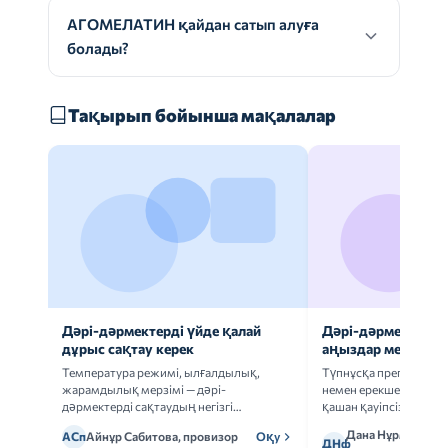
АГОМЕЛАТИН қайдан сатып алуға
болады?
Тақырып бойынша мақалалар
Дәрі-дәрмектерді үйде қалай
Дәрі-дәрмек анал
дұрыс сақтау керек
аңыздар мен шын
Температура режимі, ылғалдылық,
Түпнұсқа препаратта
жарамдылық мерзімі — дәрі-
немен ерекшеленеді 
дәрмектерді сақтаудың негізгі
қашан қауіпсіз.
ережелерін талдаймыз.
Дана Нұрмұханов
АСп
Айнұр Сабитова, провизор
Оқу
ДНф