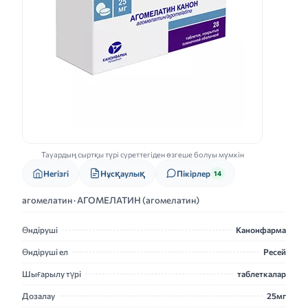
Тауардың сыртқы түрі суреттегіден өзгеше болуы мүмкін
Нұсқаулық
Негізгі
Пікірлер
14
агомелатин · АГОМЕЛАТИН (агомелатин)
Өндіруші
Канонфарма
Өндіруші ел
Ресей
Шығарылу түрі
таблеткалар
Дозалау
25мг