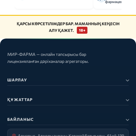
фармацевт
ҚАРСЫ КӨРСЕТІЛІМДЕР БАР. МАМАННЫҢ КЕҢЕСІН
АЛУ ҚАЖЕТ.
18+
МИР-ФАРМА — онлайн тапсырысы бар
лицензияланған дәріханалар агрегаторы.
ШАРЛАУ
ҚҰЖАТТАР
БАЙЛАНЫС
Алматы қ., Алмалы ауданы, Қарасай батыр көш., 61 үй, 139