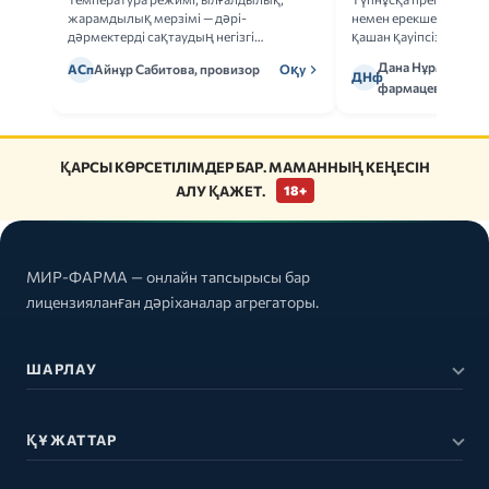
жарамдылық мерзімі — дәрі-
немен ерекшеленеді 
дәрмектерді сақтаудың негізгі
қашан қауіпсіз.
ережелерін талдаймыз.
Дана Нұрмұханов
АСп
Айнұр Сабитова, провизор
Оқу
ДНф
фармацевт
ҚАРСЫ КӨРСЕТІЛІМДЕР БАР. МАМАННЫҢ КЕҢЕСІН
АЛУ ҚАЖЕТ.
18+
МИР-ФАРМА — онлайн тапсырысы бар
лицензияланған дәріханалар агрегаторы.
ШАРЛАУ
ҚҰЖАТТАР