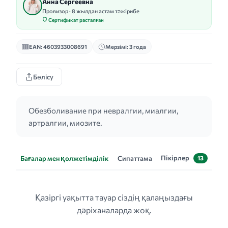
Анна Сергеевна
Провизор · 8 жылдан астам тәжірибе
Сертификат расталған
EAN: 4603933008691
Мерзімі: 3 года
Бөлісу
Обезболивание при невралгии, миалгии,
артралгии, миозите.
Пікірлер
Бағалар мен қолжетімділік
Сипаттама
13
Қазіргі уақытта тауар сіздің қалаңыздағы
дәріханаларда жоқ.