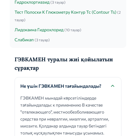
Гидрохлортиазид
(3 тауар)
Тест Полоски К Глюкометру Контур Тс (Contour Ts)
(2
тауар)
Лидокаина Гидрохлорид
(10 тауар)
Слабикап
(3 тауар)
ГЭВКАМЕН туралы жиі қойылатын
сұрақтар
Не үшін ГЭВКАМЕН тағайындалады?
ГЭВКАМЕН мынадай көрсетілімдерде
тағайындалады: к применению В качестве
"отвлекающего", местнообезболивающего
средства при невралгии, миалгии, артралгии,
миозите. Қолданар алдында тауар бетіндегі
толық нұсқаулықпен танысуды ұсынамыз.