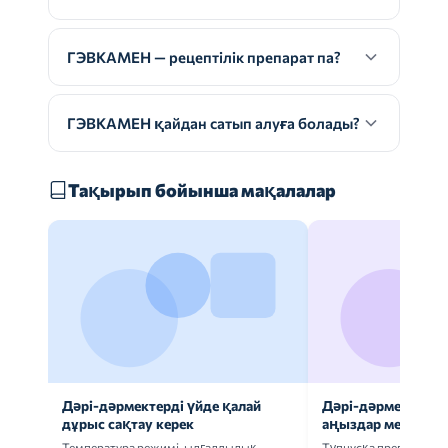
ГЭВКАМЕН — рецептілік препарат па?
ГЭВКАМЕН қайдан сатып алуға болады?
Тақырып бойынша мақалалар
Дәрі-дәрмектерді үйде қалай
Дәрі-дәрмек анал
дұрыс сақтау керек
аңыздар мен шын
Температура режимі, ылғалдылық,
Түпнұсқа препаратта