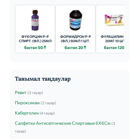
ФУКОРЦИН Р-Р
ФОРМИДРОН Р-Р
ФУРАЦИЛИН ТАБ
СПИРТ. (ФЛ.) 25МЛ
(ФЛ.) 50МЛ 1 ШТ.
20МГ 10 ШТ.
бастап 50 ₸
бастап 20 ₸
бастап 120 ₸
Танымал таңдаулар
Ревит
(2 тауар)
Пироксикам
(2 тауар)
Каберголин
(4 тауар)
Салфетки Антисептические Спиртовые 6Х6См
(3
тауар)