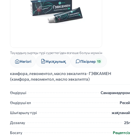
Тауардың сыртқы түрі суреттегіден өзгеше болуы мүмкін
Нұсқаулық
Негізгі
Пікірлер
13
камфора, левоментол, масло эвкалипта · ГЭВКАМЕН
(камфора, левоментол, масло эвкалипта)
Өндіруші
Самарамедпром
Өндіруші ел
Ресей
Шығарылу түрі
жақпамай
Дозалау
25г
Босату
Рецептсіз