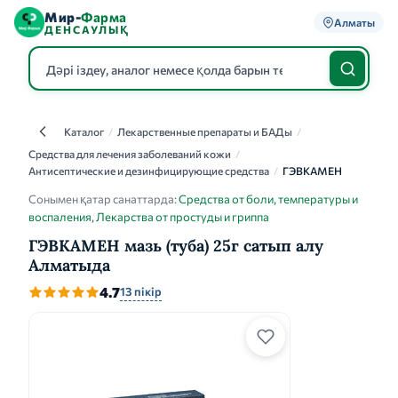
Мир-
Фарма
Алматы
ДЕНСАУЛЫҚ
Каталог
/
Лекарственные препараты и БАДы
/
Каталог
Средства для лечения заболеваний кожи
/
Антисептические и дезинфицирующие средства
/
ГЭВКАМЕН
Сонымен қатар санаттарда:
Средства от боли, температуры и
воспаления
,
Лекарства от простуды и гриппа
ГЭВКАМЕН мазь (туба) 25г сатып алу
Алматыда
4.7
13 пікір