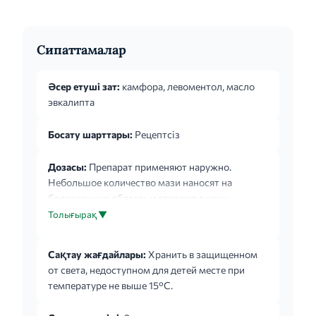
Сипаттамалар
Әсер етуші зат:
камфора, левоментол, масло
эвкалипта
Босату шарттары:
Рецептсіз
Дозасы:
Препарат применяют наружно.
Небольшое количество мази наносят на
болезненную область и втирают в кожу
легкими массажными движениями. Процедуру
Толығырақ ▼
проводят в зависимости от интенсивности
болевых ощущений 2-3 раза/сут. После 2
Сақтау жағдайлары:
Хранить в защищенном
недель использования препарата пациенту
от света, недоступном для детей месте при
следует проконсультироваться с врачом.
температуре не выше 15°C.