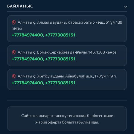
БАЙЛАНЫС
Алматы қ., Алмалы ауданы, Қарасай батыр көш., 61 үй, 139
пәтер
+77784974400, +77773085151
Алматы қ., Ермек Серкебаев даңғылы, 146, 1368 кеңсе
+77784974400, +77773085151
Алматы қ., Жетісу ауданы, Айнабұлақ ш.а., 178 үй, 119 п.
+77784974400, +77773085151
Сайттағы ақпарат танысу сипатында берілген және
жария оферта болып табылмайды.