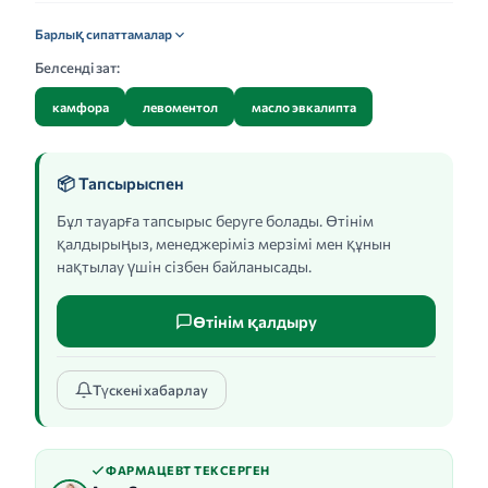
Барлық сипаттамалар
Белсенді зат:
камфора
левоментол
масло эвкалипта
📦 Тапсырыспен
Бұл тауарға тапсырыс беруге болады. Өтінім
қалдырыңыз, менеджеріміз мерзімі мен құнын
нақтылау үшін сізбен байланысады.
Өтінім қалдыру
Түскені хабарлау
ФАРМАЦЕВТ ТЕКСЕРГЕН