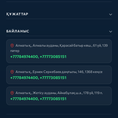
ҚҰЖАТТАР
БАЙЛАНЫС
Алматы қ., Алмалы ауданы, Қарасай батыр көш., 61 үй, 139
пәтер
+77784974400, +77773085151
Алматы қ., Ермек Серкебаев даңғылы, 146, 1368 кеңсе
+77784974400, +77773085151
Алматы қ., Жетісу ауданы, Айнабұлақ ш.а., 178 үй, 119 п.
+77784974400, +77773085151