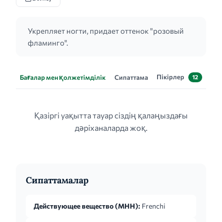
Укрепляет ногти, придает оттенок "розовый
фламинго".
Пікірлер
Бағалар мен қолжетімділік
Сипаттама
12
Қазіргі уақытта тауар сіздің қалаңыздағы
дәріханаларда жоқ.
Сипаттамалар
Действующее вещество (МНН):
Frenchi