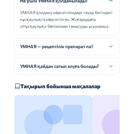
Не үшін УМНАЯ қолданылады?
УМНАЯ қолдану көрсетілімдері тауар бетіндегі
нұсқаулықта көрсетілген. Жоғарыдағы
«Нұсқаулық» бөлімімен танысуды ұсынамыз.
УМНАЯ — рецептілік препарат па?
УМНАЯ қайдан сатып алуға болады?
Тақырып бойынша мақалалар