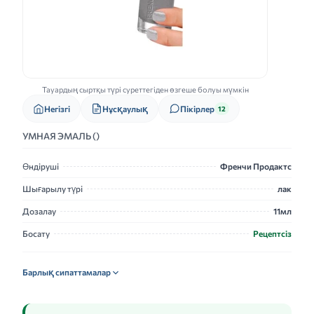
Тауардың сыртқы түрі суреттегіден өзгеше болуы мүмкін
Нұсқаулық
Негізгі
Пікірлер
12
УМНАЯ ЭМАЛЬ ()
Өндіруші
Френчи Продактс
Шығарылу түрі
лак
Дозалау
11мл
Босату
Рецептсіз
Барлық сипаттамалар