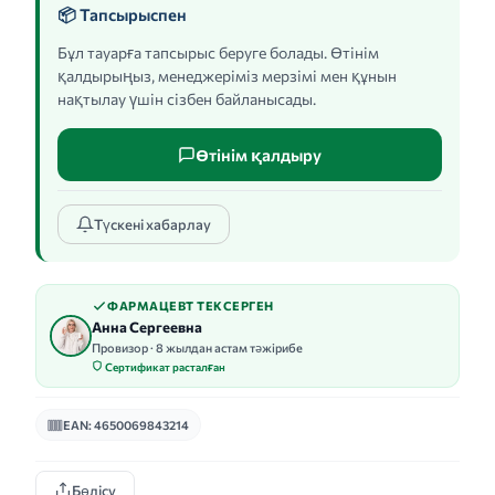
📦 Тапсырыспен
Бұл тауарға тапсырыс беруге болады. Өтінім
қалдырыңыз, менеджеріміз мерзімі мен құнын
нақтылау үшін сізбен байланысады.
Өтінім қалдыру
Түскені хабарлау
ФАРМАЦЕВТ ТЕКСЕРГЕН
Анна Сергеевна
Провизор · 8 жылдан астам тәжірибе
Сертификат расталған
EAN: 4650069843214
Бөлісу