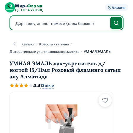
Мир-
Фарма
Алматы
ДЕНСАУЛЫҚ
Каталог
/
Красота и гигиена
/
Каталог
Декоративная и ухаживающая косметика
/
УМНАЯ ЭМАЛЬ
УМНАЯ ЭМАЛЬ лак-укрепитель д/
ногтей 15/11мл Розовый фламинго сатып
алу Алматыда
4.4
12 пікір