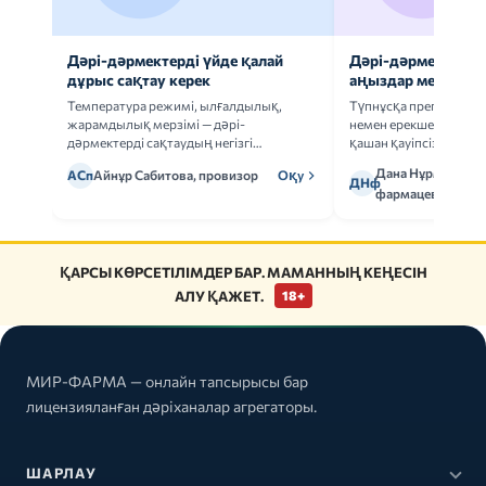
Дәрі-дәрмектерді үйде қалай
Дәрі-дәрмек анал
дұрыс сақтау керек
аңыздар мен шын
Температура режимі, ылғалдылық,
Түпнұсқа препаратта
жарамдылық мерзімі — дәрі-
немен ерекшеленеді 
дәрмектерді сақтаудың негізгі
қашан қауіпсіз.
ережелерін талдаймыз.
Дана Нұрмұханов
АСп
Айнұр Сабитова, провизор
Оқу
ДНф
фармацевт
ҚАРСЫ КӨРСЕТІЛІМДЕР БАР. МАМАННЫҢ КЕҢЕСІН
АЛУ ҚАЖЕТ.
18+
МИР-ФАРМА — онлайн тапсырысы бар
лицензияланған дәріханалар агрегаторы.
ШАРЛАУ