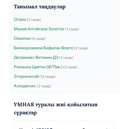
Танымал таңдаулар
Отрио
(2 тауар)
Мумие Алтайское Золотое
(3 тауар)
Оземпик
(4 тауар)
Биомороженое Бифилак Форте
(2 тауар)
Детримакс Витамин Д3
(3 тауар)
Ромашка Цветки (Ф/Пак.)
(3 тауар)
Эторикоксиб
(12 тауар)
Алкодетокс
(2 тауар)
УМНАЯ туралы жиі қойылатын
сұрақтар