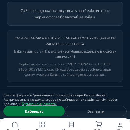
Сайттағы ақпарат танысу сипатында берілген және
жария оферта болып табылмайды.
«МИР-ФАРМА» ЖШС · БСН 240640029187 · Лицензия №
24028835 · 23.09.2024
Бақылаушы орган:
Қазақстан Республикасы Денсаулық сақтау
министрлігі
Дербес деректер операторы: «МИР-ФАРМА» ЖШС, БСН
240640029187. Өңдеу ҚР «Дербес деректер және оларды
қорғау туралы» Заңына сәйкес жүзеге асырылады.
2026 © "МИР-ФАРМА"
Сайттың жұмысы үшін міндетті cookie файлдары қажет. Яндекс
Метрикасының талдамалық cookie файлдары тек сіздің келісіміңізбен
Саясат
|
Оферта
|
Лицензиялар
қосылады.
Құпиялылық саясаты
Қабылдау
Бас тарту