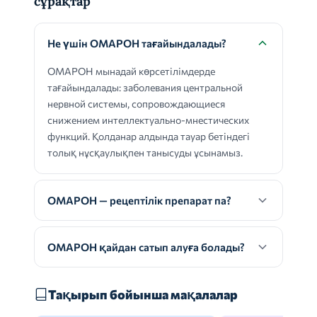
сұрақтар
Не үшін ОМАРОН тағайындалады?
ОМАРОН мынадай көрсетілімдерде
тағайындалады: заболевания центральной
нервной системы, сопровождающиеся
снижением интеллектуально-мнестических
функций. Қолданар алдында тауар бетіндегі
толық нұсқаулықпен танысуды ұсынамыз.
ОМАРОН — рецептілік препарат па?
ОМАРОН қайдан сатып алуға болады?
Тақырып бойынша мақалалар