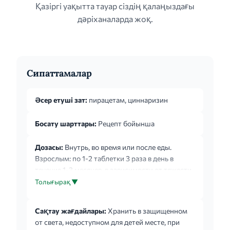
Қазіргі уақытта тауар сіздің қалаңыздағы
дәріханаларда жоқ.
Сипаттамалар
Әсер етуші зат:
пирацетам, циннаризин
Босату шарттары:
Рецепт бойынша
Дозасы:
Внутрь, во время или после еды.
Взрослым: по 1-2 таблетки 3 раза в день в
течение 1-3 месяцев, в зависимости от тяжести
заболевания. Возможно проведение повторных
Толығырақ ▼
курсов лечения - 2-3 раза в год. Детям старше 5
лет: по 1-2 таблетки 1-2 раза в день. Не
Сақтау жағдайлары:
Хранить в защищенном
применять более 3 месяцев. Для профилактики
от света, недоступном для детей месте, при
кинетозов: у взрослых - по 1 таблетке, у детей