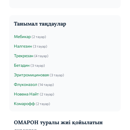
Танымал таңдаулар
Мебикар
(2 тауар)
Налгезин
(3 тауар)
Трекрезан
(4 тауар)
Бетадин
(3 тауар)
Эритромициновая
(3 тауар)
Флуконазол
(14 тауар)
Новема Найт
(2 тауар)
Комарофф
(2 тауар)
ОМАРОН туралы жиі қойылатын