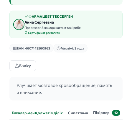
ФАРМАЦЕВТ ТЕКСЕРГЕН
Анна Сергеевна
Провизор · 8 жылдан астам тәжірибе
Сертификат расталған
EAN: 4607143560963
Мерзімі: 3 года
Бөлісу
Улучшает мозговое кровообращение, память
и внимание.
Пікірлер
Бағалар мен қолжетімділік
Сипаттама
12