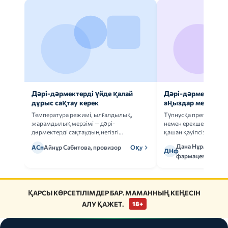
Дәрі-дәрмектерді үйде қалай
Дәрі-дәрмек анал
дұрыс сақтау керек
аңыздар мен шын
Температура режимі, ылғалдылық,
Түпнұсқа препаратта
жарамдылық мерзімі — дәрі-
немен ерекшеленеді 
дәрмектерді сақтаудың негізгі
қашан қауіпсіз.
ережелерін талдаймыз.
Дана Нұрмұханов
АСп
Айнұр Сабитова, провизор
Оқу
ДНф
фармацевт
ҚАРСЫ КӨРСЕТІЛІМДЕР БАР. МАМАННЫҢ КЕҢЕСІН
АЛУ ҚАЖЕТ.
18+