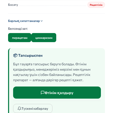
Босату
Рецептілік
Барлық сипаттамалар
Белсенді зат:
пирацетам
циннаризин
📦 Тапсырыспен
Бұл тауарға тапсырыс беруге болады. Өтінім
қалдырыңыз, менеджеріміз мерзімі мен құнын
нақтылау үшін сізбен байланысады. Рецептілік
препарат — алғанда дәрігер рецепті қажет.
Өтінім қалдыру
Түскені хабарлау