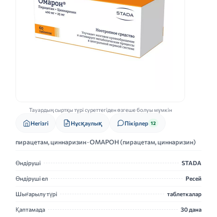
Тауардың сыртқы түрі суреттегіден өзгеше болуы мүмкін
Нұсқаулық
Негізгі
Пікірлер
12
пирацетам, циннаризин · ОМАРОН (пирацетам, циннаризин)
Өндіруші
STADA
Өндіруші ел
Ресей
Шығарылу түрі
таблеткалар
Қаптамада
30 дана