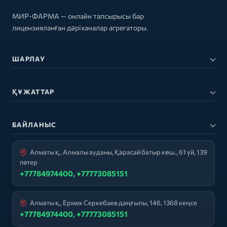
МИР-ФАРМА — онлайн тапсырысы бар
лицензияланған дәріханалар агрегаторы.
ШАРЛАУ
ҚҰЖАТТАР
БАЙЛАНЫС
Алматы қ., Алмалы ауданы, Қарасай батыр көш., 61 үй, 139
пәтер
+77784974400, +77773085151
Алматы қ., Ермек Серкебаев даңғылы, 146, 1368 кеңсе
+77784974400, +77773085151