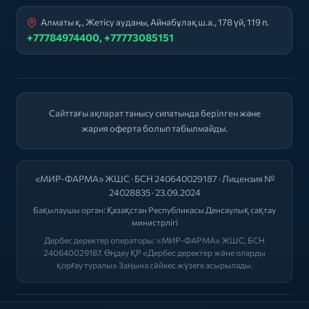
Алматы қ., Жетісу ауданы, Айнабұлақ ш.а., 178 үй, 119 п.
+77784974400, +77773085151
Сайттағы ақпарат танысу сипатында берілген және
жария оферта болып табылмайды.
«МИР-ФАРМА» ЖШС · БСН 240640029187 · Лицензия №
24028835 · 23.09.2024
Бақылаушы орган:
Қазақстан Республикасы Денсаулық сақтау
министрлігі
Дербес деректер операторы: «МИР-ФАРМА» ЖШС, БСН
240640029187. Өңдеу ҚР «Дербес деректер және оларды
қорғау туралы» Заңына сәйкес жүзеге асырылады.